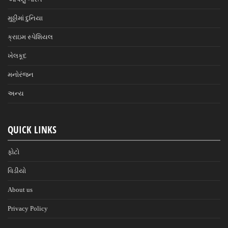
મુઠ્ઠીમાં દુનિયા
ક્રાઇમ સ્પેશિયલ
ખેલકૂદ
મનોરંજન
અન્ય
QUICK LINKS
ફોટો
વિડીયો
About us
Privacy Policy