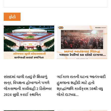
ફોટો
સંસદમાં ચાલી રહ્યું છે શિયાળું
ગઈકાલ રાતની ઘટના આતંકવાદી
સત્ર, વિપક્ષના હોબાળાને પગલે
હુમલાના શહીદો માટે હતો
લોકસભાની કાર્યવાહી 2 ડિસેમ્બર
શ્રદ્ધાંજલિ કાર્યક્રમ 50થી વધુ
2024 સુધી કરાઈ સ્થગિત
લોકો દાઝયા...