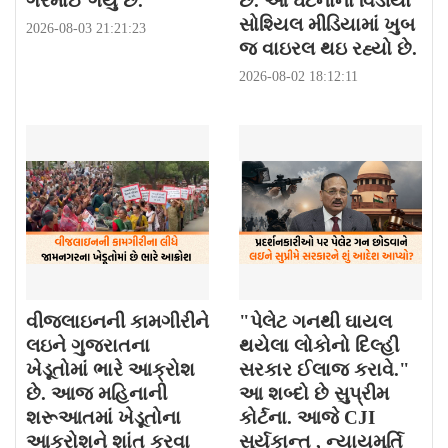
ગરમાઈ ગયું છે.
છે. આ ઘટનાનો વિડીયો
સોશ્યિલ મીડિયામાં ખુબ
2026-08-03 21:21:23
જ વાઇરલ થઇ રહ્યો છે.
2026-08-02 18:12:11
વીજલાઇનની કામગીરીને
"પેલેટ ગનથી ઘાયલ
લઇને ગુજરાતના
થયેલા લોકોનો દિલ્હી
ખેડૂતોમાં ભારે આક્રોશ
સરકાર ઈલાજ કરાવે."
છે. આજ મહિનાની
આ શબ્દો છે સુપ્રીમ
શરૂઆતમાં ખેડૂતોના
કોર્ટના. આજે CJI
આક્રોશને શાંત કરવા
સૂર્યકાન્ત , ન્યાયમૂર્તિ