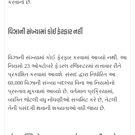
કરવાનો છે.
વિઝાની સંખ્યામાં કોઈ ફેરફાર નહીં
વિઝાની સંખ્યામાં કોઈ ફેરફાર કરવામાં આવ્યો નથી. આ
નિયમો 23 ઓક્ટોબરે ફેડરલ રજિસ્ટરમાં સત્તાવાર રીતે
પ્રકાશિત કરવામાં આવશે. સંસદ દ્વારા નિર્ધારિત આ
60,000 વિઝાની સંખ્યા બદલ્યા વિના આ નિયમોનો
પ્રસ્તાવ મૂકવામાં આવ્યો છે. વર્તમાન પ્રક્રિયામાં,
વ્યક્તિ જેટલી વધુ નોંધણીઓ સબમિટ કરે છે, તેટલી
તેની પસંદગી થવાની શક્યતાઓ વધી જાય છે.