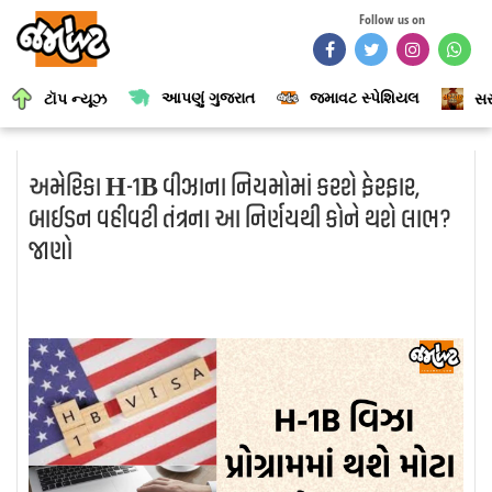
Follow us on
આપણું ગુજરાત
જમાવટ સ્પેશિયલ
ટૉપ ન્યૂઝ
સર
અમેરિકા H-1B વીઝાના નિયમોમાં કરશે ફેરફાર,
બાઈડન વહીવટી તંત્રના આ નિર્ણયથી કોને થશે લાભ?
જાણો