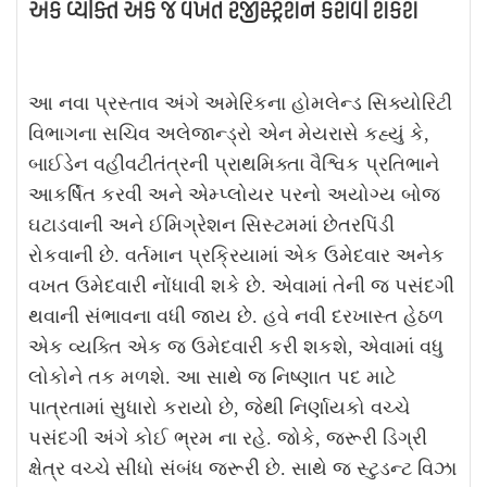
એક વ્યક્તિ એક જ વખત રજીસ્ટ્રેશન કરાવી શકશે
આ નવા પ્રસ્તાવ અંગે અમેરિકના હોમલેન્ડ સિક્યોરિટી
વિભાગના સચિવ અલેજાન્ડ્રો એન મેયરાસે કહ્યું કે,
બાઈડેન વહીવટીતંત્રની પ્રાથમિક્તા વૈશ્વિક પ્રતિભાને
આકર્ષિત કરવી અને એમ્પ્લોયર પરનો અયોગ્ય બોજ
ઘટાડવાની અને ઈમિગ્રેશન સિસ્ટમમાં છેતરપિંડી
રોકવાની છે. વર્તમાન પ્રક્રિયામાં એક ઉમેદવાર અનેક
વખત ઉમેદવારી નોંધાવી શકે છે. એવામાં તેની જ પસંદગી
થવાની સંભાવના વધી જાય છે. હવે નવી દરખાસ્ત હેઠળ
એક વ્યક્તિ એક જ ઉમેદવારી કરી શકશે, એવામાં વધુ
લોકોને તક મળશે. આ સાથે જ નિષ્ણાત પદ માટે
પાત્રતામાં સુધારો કરાયો છે, જેથી નિર્ણાયકો વચ્ચે
પસંદગી અંગે કોઈ ભ્રમ ના રહે. જોકે, જરૂરી ડિગ્રી
ક્ષેત્ર વચ્ચે સીધો સંબંધ જરૂરી છે. સાથે જ સ્ટુડન્ટ વિઝા