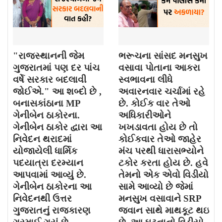
"રાજસ્થાનની જેમ
ભરૂચના સાંસદ મનસુખ
ગુજરાતમાં પણ દર પાંચ
વસાવા પોતાના આકરા
વર્ષે સરકાર બદલાવી
સ્વભાવના લીધે
જોઈએ." આ શબ્દો છે ,
અવારનવાર ચર્ચામાં રહે
બનાસકાંઠાના MP
છે. કોઈક વાર તેઓ
ગેનીબેન ઠાકોરના.
અધિકારીઓને
ગેનીબેન ઠાકોર દ્વારા આ
ખખડાવતા હોય છે તો
નિવેદન થરાદમાં
કોઈકવાર તેઓ જાહેર
યોજાયેલી ધાર્મિક
મંચ પરથી ધારાસભ્યોને
પદયાત્રા દરમ્યાન
ટકોર કરતા હોય છે. હવે
આપવામાં આવ્યું છે.
તેમનો એક એવો વિડીયો
ગેનીબેન ઠાકોરના આ
સામે આવ્યો છે જેમાં
નિવેદનથી ઉત્તર
મનસુખ વસાવાને SRP
ગુજરાતનું રાજકારણ
જવાન સાથે માથકૂટ થઇ