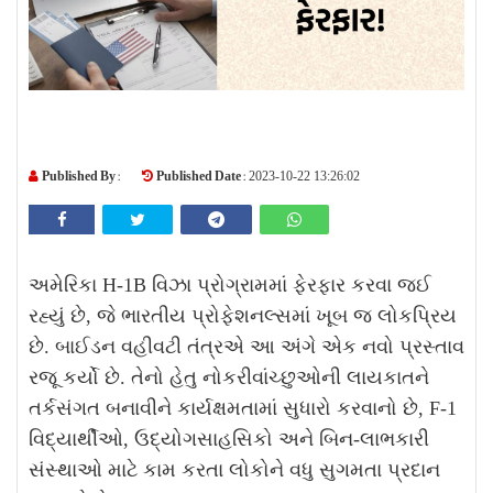
Published By :
Published Date :
2023-10-22 13:26:02
અમેરિકા H-1B વિઝા પ્રોગ્રામમાં ફેરફાર કરવા જઈ
રહ્યું છે, જે ભારતીય પ્રોફેશનલ્સમાં ખૂબ જ લોકપ્રિય
છે. બાઈડન વહીવટી તંત્રએ આ અંગે એક નવો પ્રસ્તાવ
રજૂ કર્યો છે. તેનો હેતુ નોકરીવાંચ્છુઓની લાયકાતને
તર્કસંગત બનાવીને કાર્યક્ષમતામાં સુધારો કરવાનો છે, F-1
વિદ્યાર્થીઓ, ઉદ્યોગસાહસિકો અને બિન-લાભકારી
સંસ્થાઓ માટે કામ કરતા લોકોને વધુ સુગમતા પ્રદાન