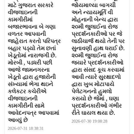
માટે ગુજરાત સરકારે
જોયમાલ્યા બાગચી
વીજલાઇનની
અને ન્યાયમૂર્તિ વી
કામગીરીમાં
મોહનાની બેન્ચ દ્વારા
બજારભાવના બે ગણા
૨૦મી જુલાઈના રોજ
વળતર આપવાની
પ્રદર્શનકારીઓ પર જે
જાહેરાત કરતો પરિપત્ર
લાઠીચાર્જ થયો તેની પર
બહાર પડ્યો તેમ છતાં
સુનાવણી હાથ ધરાઈ છે.
ખેડૂતોમાં નારાજગી છે.
૨૦મી જુલાઈના રોજ
મોરબી , પડધરી પછી
જયારે પ્રદર્શનકારીઓ
આજે જામનગરના
દ્વારા સંસદ કૂચ કરવામાં
ખેડૂતો દ્વારા હજારોની
આવી ત્યારે સુરક્ષાદળો
સંખ્યામાં ભેગા થઇને
દ્વારા ખુબ મોટાપાયે
કલેકટર કચેરીએ
પેલેટગનનો હુમલો
વીજલાઇનની
કરાયો છે જેમાં , ઘણા
કામગીરીની સામે
પ્રદર્શનકારીઓ ગંભીર
આવેદનપત્ર આપવામાં
રીતે ઘાયલ થયા છે.
આવ્યું છે
2026-07-30 19:08:28
2026-07-31 18:38:31