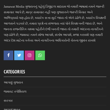
Jamawat Media ગુજરાતનું પહેલું ડિજીટલ માધ્યમ જે તમારી ભાષામાં તમને જરૂરી
સમાચાર આપે છે, માત્ર સમાચાર નહીં પણ ગુજરાતને જરૂરી વિચાર અને
અભિપ્રાયો પણ હોય છે, ક્યારેક સત્તા સુઈ જાય તો એને ઢંઢોળે છે, ક્યારેક વિપક્ષની
આળસને પડકારે છે, તમારા પ્રશ્નો ના સંભળાય ત્યાં પોતે વિપક્ષ બની જાય છે, અને
જનતા રાજનીતિક ચશ્મા પહેરીને દંભી બનતી જાય તો તમારી અંદરના નાગરીકને
પણ ઢંઢોળે છે, જમાવટ તમને મોજ આપશે, સંતોષ આપશે, મજા કરાવશે પણ તમારી
અંદર દેશ માટેના કર્તવ્ય અને નાગરીકના અધિકારોની ચેતના જીવંત રાખશે
CATEGORIES
આપણું ગુજરાત
જમાવટ સ્પેશિયલ
સરકાર
આપણું ભારત