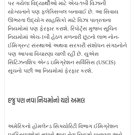
પર ગયેલા વિદ્યાર્થીઓ માટે એચ-૧બી વિઝાની
યોગ્યતાને પણ ફ્લેક્સિબલ બનાવાઈ છે. આ સિવાય
ઊભરતા ઉદ્યોગ સાહસિકો માટે વિઝા પાત્રતાના
નિયમોમાં પણ ફેરફાર કરાશે. રિપોર્ટ્સ મુજબ સૂચિત
નિયમોમાં એચ-1બી હેઠળ મળનારી છૂટનો લાભ નોન-
ઈમિગ્રન્ટ સંસ્થાઓ અથવા સરકારી સંશોધન સંગઠનોને
પણ આપવા વિચારણા ચાલી રહી છે. યુએસ
સિટિઝનશિપ એન્ડ ઇમિગ્રેશન સર્વિસિસ (USCIS)
સૂચનો પછી આ નિયમોમાં ફેરફાર કરશે.
હજુ પણ નવા નિયમોનો થશે અમલ
અમેરિકનો હોમલેન્ડ સિક્યોરિટી વિભાગ ઈમિગ્રેશન
પ્રક્રિયાઓમાં સુધારો થાય તેવા નિયમો બનાવવા અને