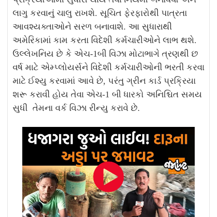
લાગુ કરવાનું ચાલુ રાખશે. સૂચિત ફેરફારોથી પાત્રતા
આવશ્યક્તાઓને સરળ બનાવાશે. આ સુધારાથી
અમેરિકામાં કામ કરતા વિદેશી કર્મચારીઓને લાભ થશે.
ઉલ્લેખનિય છે કે એચ-1બી વિઝા મોટાભાગે ત્રણથી છ
વર્ષ માટે એમ્પ્લોયર્સને વિદેશી કર્મચારીઓની ભરતી કરવા
માટે ઈશ્યુ કરવામાં આવે છે, પરંતુ ગ્રીન કાર્ડ પ્રક્રિયા
શરૂ કરાવી હોય તેવા એચ-1 બી ધારકો અનિશ્ચિત સમય
સુધી તેમના વર્ક વિઝા રીન્યુ કરાવે છે.