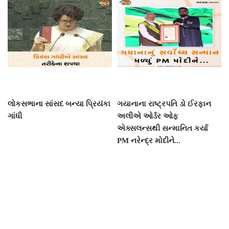
લોકસભાના સાંસદ બન્યા પ્રિયંકા
ગયાનાના રાષ્ટ્રપતિ ડો ઈરફાન
ગાંધી
અલીએ ઓર્ડર ઓફ
એક્સલન્સથી સન્માનિત કર્યા
PM નરેન્દ્ર મોદીને...