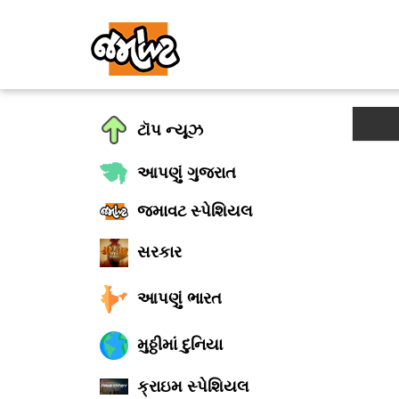
ટૉપ ન્યૂઝ
આપણું ગુજરાત
જમાવટ સ્પેશિયલ
સરકાર
આપણું ભારત
મુઠ્ઠીમાં દુનિયા
ક્રાઇમ સ્પેશિયલ