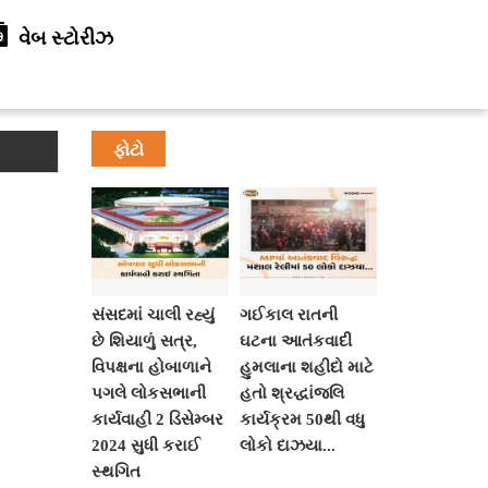
વેબ સ્ટોરીઝ
ફોટો
સંસદમાં ચાલી રહ્યું
ગઈકાલ રાતની
છે શિયાળું સત્ર,
ઘટના આતંકવાદી
વિપક્ષના હોબાળાને
હુમલાના શહીદો માટે
પગલે લોકસભાની
હતો શ્રદ્ધાંજલિ
કાર્યવાહી 2 ડિસેમ્બર
કાર્યક્રમ 50થી વધુ
2024 સુધી કરાઈ
લોકો દાઝયા...
સ્થગિત