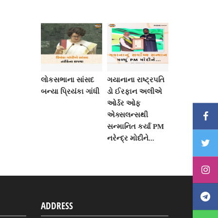
લોકસભાના સાંસદ
ગયાનાના રાષ્ટ્રપતિ
બન્યા પ્રિયંકા ગાંધી
ડો ઈરફાન અલીએ
ઓર્ડર ઓફ
એક્સલન્સથી
સન્માનિત કર્યા PM
નરેન્દ્ર મોદીને...
ADDRESS