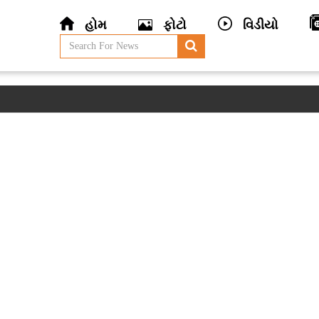
હોમ
ફોટો
વિડીયો