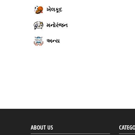
ખેલકૂદ
મનોરંજન
અન્ય
ABOUT US
CATEGO