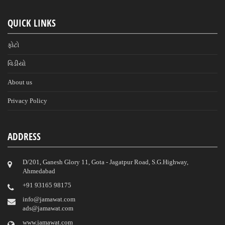
QUICK LINKS
ફોટો
વિડીયો
About us
Privacy Policy
ADDRESS
D/201, Ganesh Glory 11, Gota - Jagatpur Road, S.G.Highway,
Ahmedabad
‎+91 93165 98175
info@jamawat.com
ads@jamawat.com
www.jamawat.com