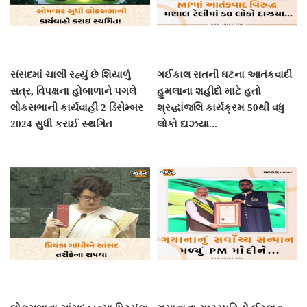
સંસદમાં ચાલી રહ્યું છે શિયાળું
ગઈકાલ રાતની ઘટના આતંકવાદી
સત્ર, વિપક્ષના હોબાળાને પગલે
હુમલાના શહીદો માટે હતો
લોકસભાની કાર્યવાહી 2 ડિસેમ્બર
શ્રદ્ધાંજલિ કાર્યક્રમ 50થી વધુ
2024 સુધી કરાઈ સ્થગિત
લોકો દાઝયા...