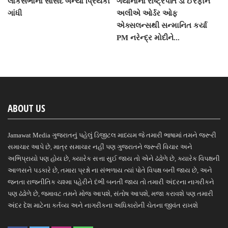
લોકસભાના સાંસદ બન્યા પ્રિયંકા
ગયાનાના રાષ્ટ્રપતિ ડો ઈરફાન
ગાંધી
અલીએ ઓર્ડર ઓફ
એક્સલન્સથી સન્માનિત કર્યા
PM નરેન્દ્ર મોદીને...
ABOUT US
Jamawat Media ગુજરાતનું પહેલું ડિજીટલ માધ્યમ જે તમારી ભાષામાં તમને જરૂરી
સમાચાર આપે છે, માત્ર સમાચાર નહીં પણ ગુજરાતને જરૂરી વિચાર અને
અભિપ્રાયો પણ હોય છે, ક્યારેક સત્તા સુઈ જાય તો એને ઢંઢોળે છે, ક્યારેક વિપક્ષની
આળસને પડકારે છે, તમારા પ્રશ્નો ના સંભળાય ત્યાં પોતે વિપક્ષ બની જાય છે, અને
જનતા રાજનીતિક ચશ્મા પહેરીને દંભી બનતી જાય તો તમારી અંદરના નાગરીકને
પણ ઢંઢોળે છે, જમાવટ તમને મોજ આપશે, સંતોષ આપશે, મજા કરાવશે પણ તમારી
અંદર દેશ માટેના કર્તવ્ય અને નાગરીકના અધિકારોની ચેતના જીવંત રાખશે