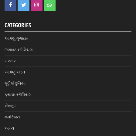
CATEGORIES
આપણું ગુજરાત
જમાવટ સ્પેશિયલ
સરકાર
આપણું ભારત
મુઠ્ઠીમાં દુનિયા
ક્રાઇમ સ્પેશિયલ
ખેલકૂદ
મનોરંજન
અન્ય