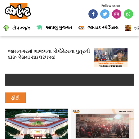
Follow us on
આપણું ગુજરાત
જમાવટ સ્પેશિયલ
ટૉપ ન્યૂઝ
સર
જામનગરમાં ભાજપના કોર્પોરેટરના પુત્રની
દારૂ કેસમાં થઇ ધરપકડ!
ફોટો