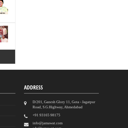
ADDRESS
D/201, Ganesh Glory 11, Gota - Jagatpur
Road, S.G.Highway, Ahmedabad
‎+91 93165 98175
info@jamawat.com