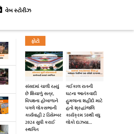
વેબ સ્ટોરીઝ
ફોટો
સંસદમાં ચાલી રહ્યું
ગઈકાલ રાતની
છે શિયાળું સત્ર,
ઘટના આતંકવાદી
વિપક્ષના હોબાળાને
હુમલાના શહીદો માટે
પગલે લોકસભાની
હતો શ્રદ્ધાંજલિ
કાર્યવાહી 2 ડિસેમ્બર
કાર્યક્રમ 50થી વધુ
2024 સુધી કરાઈ
લોકો દાઝયા...
સ્થગિત