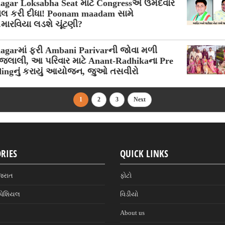
agar Loksabha Seat માટે Congressએ ઉમેદવાર
લ કરી દીધા! Poonam maadam સામે
.મારવિયા લડશે ચૂંટણી?
agarમાં ફરી Ambani Parivarની જોવા મળી
જલાલી, આ પરિવાર માટે Anant-Radhikaના Pre
ingનું કરાયું આયોજન, જુઓ તસવીરો
1
2
3
Next
RIES
QUICK LINKS
જરાત
ફોટો
પેશિયલ
વિડીયો
About us