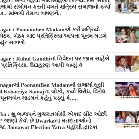
agar: સભા પહેલા જામસાહેબને મળ્યા PM Modi,
માં સંબોધન કરતી વખતે ક્ષત્રિય સમાજનો કર્યો
ખ.. સાંભળો તેમના ભાષણને..
agar : Poonamben Madamએ કરી ક્ષત્રિયો
બેઠક, બેઠક બાદ પ્રતિક્રિયા આપતા પૂનમ માડમે
્યું? સાંભળો
gar : Rahul Gandhiનાં નિવેદન પર જામ સાહેબે
્રતિક્રિયા, ઉદાહરણ આપી કહ્યું કે
nagarમાં PoonamBen Madamની સભામાં ઘૂસી
 Kshatriya Samajના લોકો, કર્યો વિરોધ, વિરોધ
પૂનમબેન માડમને કહેવું પડ્યું કે.....
ka : શું ભાજપને ગુજરાતમાંથી એકાદ સીટ ઓછી
? જાણો કેવો છે Dwarkaના મતદાતાઓનો
, Jamawat Election Yatra પહોંચી દ્વારકા