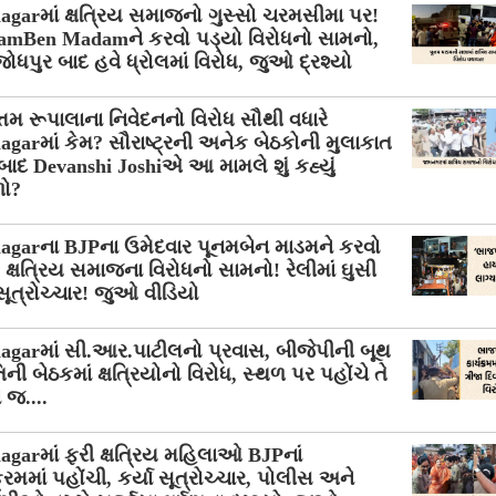
garમાં ક્ષત્રિય સમાજનો ગુસ્સો ચરમસીમા પર!
amBen Madamને કરવો પડ્યો વિરોધનો સામનો,
ધપુર બાદ હવે ધ્રોલમાં વિરોધ, જુઓ દ્રશ્યો
્તમ રૂપાલાના નિવેદનનો વિરોધ સૌથી વધારે
garમાં કેમ? સૌરાષ્ટ્રની અનેક બેઠકોની મુલાકાત
બાદ Devanshi Joshiએ આ મામલે શું કહ્યું
ળો?
agarના BJPના ઉમેદવાર પૂનમબેન માડમને કરવો
 ક્ષત્રિય સમાજના વિરોધનો સામનો! રેલીમાં ઘુસી
 સૂત્રોચ્ચાર! જુઓ વીડિયો
agarમાં સી.આર.પાટીલનો પ્રવાસ, બીજેપીની બૂથ
ની બેઠકમાં ક્ષત્રિયોનો વિરોધ, સ્થળ પર પહોંચે તે
 જ....
garમાં ફરી ક્ષત્રિય મહિલાઓ BJPનાં
ક્રમમાં પહોંચી, કર્યા સૂત્રોચ્ચાર, પોલીસ અને