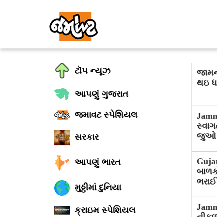
ટૉપ ન્યૂઝ
જામનગ
થઇ ધ
આપણું ગુજરાત
જમાવટ સ્પેશિયલ
Jamna
સ્વા
જુઓ
સરકાર
Gujar
આપણું ભારત
બાળકો
ભરાઈ 
મુઠ્ઠીમાં દુનિયા
Jamna
ક્રાઇમ સ્પેશિયલ