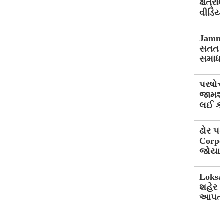
ક્ષત્
વીડિય
Jamna
સતત 
સમાધ
પરષોત
જામશત
લઈ ક
ઢોર 
Corpo
જોયા
Loksa
શહેર 
આપતા 