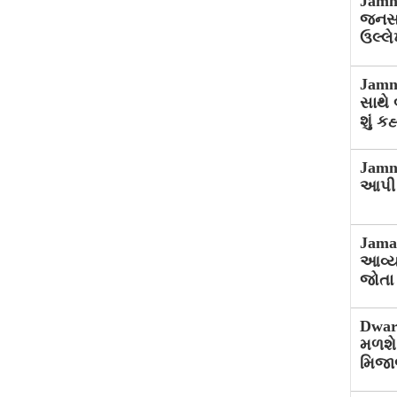
Jamn
જનસભા
ઉલ્લે
Jamn
સાથે 
શું કહ
Jamna
આપી પ
Jama
આવ્યા
જોતા 
Dwar
મળશે
મિજાજ