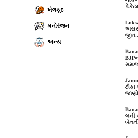
નીકળ
પેકેટમ
ખેલકૂદ
Loksa
મનોરંજન
અસર 
જીત..
અન્ય
Bana
BJPની
સમજ
Jamna
ટીકા 
જાણો
Bana
બની ચ
બેનની