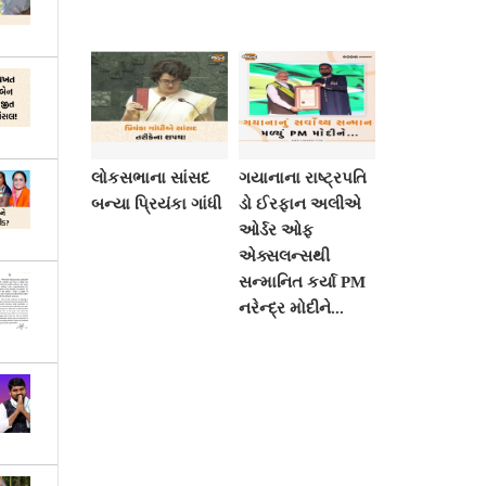
લોકસભાના સાંસદ
ગયાનાના રાષ્ટ્રપતિ
બન્યા પ્રિયંકા ગાંધી
ડો ઈરફાન અલીએ
ઓર્ડર ઓફ
એક્સલન્સથી
સન્માનિત કર્યા PM
નરેન્દ્ર મોદીને...