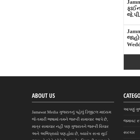
Jamn
ફાઈન
જે.પી
Jamn
જાહો
Wedd
ABOUT US
CATEGO
આપણું ગુ
Jamawat Media ગુજરાતનું પહેલું ડિજીટલ માધ્યમ
જે તમારી ભાષામાં તમને જરૂરી સમાચાર આપે છે,
જમાવટ સ્
માત્ર સમાચાર નહીં પણ ગુજરાતને જરૂરી વિચાર
સરકાર
અને અભિપ્રાયો પણ હોય છે, ક્યારેક સત્તા સુઈ