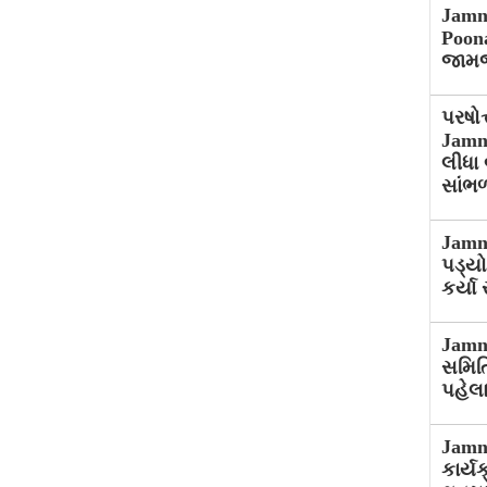
Jamna
Poon
જામજો
પરષોત
Jamna
લીધા 
સાંભ
Jamn
પડ્યો
કર્યા
Jamn
સમિતિ
પહેલા
Jamna
કાર્ય