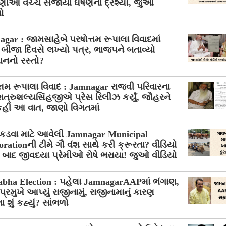
રાણીઓ વચ્ચે સર્જાયા ઘર્ષણના દ્રશ્યો, જુઓ
ો
gar : જામસાહેબે પરષોત્તમ રૂપાલા વિવાદમાં
બીજા દિવસે લખ્યો પત્ર, ભાજપને બતાવ્યો
ાનનો રસ્તો?
્તમ રૂપાલા વિવાદ : Jamnagar રાજવી પરિવારના
્રુશલ્યસિંહજીએ પ્રેસ રિલીઝ કર્યું, જૌહરને
હી આ વાત, જાણો વિગતમાં
પકડવા માટે આવેલી Jamnagar Municipal
rationની ટીમે ગૌ વંશ સાથે કરી ક્રૂરતા? વીડિયો
 બાદ જીવદયા પ્રેમીઓ રોષે ભરાયા! જુઓ વીડિયો
bha Election : પહેલા JamnagarAAPમાં ભંગાણ,
પ્રમુખે આપ્યું રાજીનામું, રાજીનામાનું કારણ
શું કહ્યું? સાંભળો