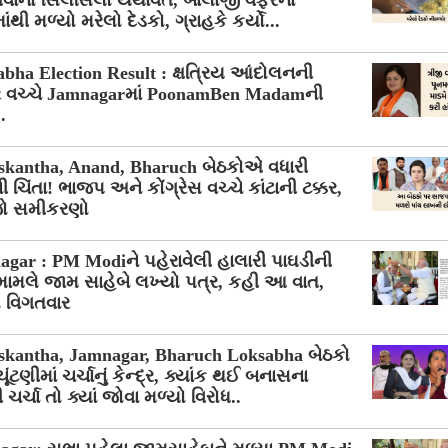
વાનો સિલસિલો યથાવત, બાલાજી વેફરના
ાંથી મળ્યો મરેલો દેડકો, ગ્રાહકે કર્યો...
bha Election Result : ક્ષત્રિય આંદોલનની
વચ્ચે Jamnagarમાં PoonamBen Madamની
.
skantha, Anand, Bharuch બેઠકોએ વધારી
 ચિંતા! ભાજપ અને કોંગ્રેસ વચ્ચે કાંટાની ટક્કર,
ો સમીકરણો
gar : PM Modiને પહેરાવેલી હાલારી પાઘડીની
મામલે જામ સાહેબે લખ્યો પત્ર, કહી આ વાત,
 વિગતવાર
skantha, Jamnagar, Bharuch Loksabha બેઠકો
ૂંટણીમાં ચર્ચાનું કેન્દ્ર, ક્યાંક થઈ બનાસના
 ચર્ચા તો ક્યાં જોવા મળ્યો વિરોધ..