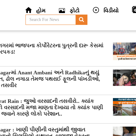
હોમ
ફોટો
વિડીયો
રમાં ભાજપના કોર્પોરેટરના પુત્રની દારૂ કેસમાં
રપકડ!
garમાં Anant Ambani અને Radhikaનું થયું
ગત, ઢોલ નગાડા તેમજ પથરાઈ ફૂલની પાંખડીઓ,
 તસવીર
at Rain : જુઓ વરસાદની તસવીરો.. ક્યાંક
 વરસાદની મજા માણતા દેખાયા તો ક્યાંક પાણી
જવાને કારણે લોકો પરેશાન..
gar : ખાણી પીણીની વસ્તુમાંથી જીવાત