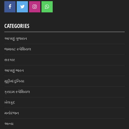
CATEGORIES
આપણું ગુજરાત
જમાવટ સ્પેશિયલ
સરકાર
આપણું ભારત
મુઠ્ઠીમાં દુનિયા
ક્રાઇમ સ્પેશિયલ
ખેલકૂદ
મનોરંજન
અન્ય