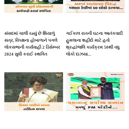
સંસદમાં ચાલી રહ્યું છે શિયાળું
ગઈકાલ રાતની ઘટના આતંકવાદી
સત્ર, વિપક્ષના હોબાળાને પગલે
હુમલાના શહીદો માટે હતો
લોકસભાની કાર્યવાહી 2 ડિસેમ્બર
શ્રદ્ધાંજલિ કાર્યક્રમ 50થી વધુ
2024 સુધી કરાઈ સ્થગિત
લોકો દાઝયા...