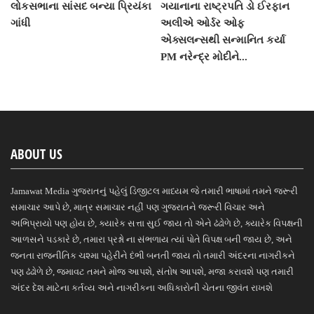
લોકસભાના સાંસદ બન્યા પ્રિયંકા
ગયાનાના રાષ્ટ્રપતિ ડો ઈરફાન
ગાંધી
અલીએ ઓર્ડર ઓફ
એક્સલન્સથી સન્માનિત કર્યા
PM નરેન્દ્ર મોદીને...
ABOUT US
Jamawat Media ગુજરાતનું પહેલું ડિજીટલ માધ્યમ જે તમારી ભાષામાં તમને જરૂરી
સમાચાર આપે છે, માત્ર સમાચાર નહીં પણ ગુજરાતને જરૂરી વિચાર અને
અભિપ્રાયો પણ હોય છે, ક્યારેક સત્તા સુઈ જાય તો એને ઢંઢોળે છે, ક્યારેક વિપક્ષની
આળસને પડકારે છે, તમારા પ્રશ્નો ના સંભળાય ત્યાં પોતે વિપક્ષ બની જાય છે, અને
જનતા રાજનીતિક ચશ્મા પહેરીને દંભી બનતી જાય તો તમારી અંદરના નાગરીકને
પણ ઢંઢોળે છે, જમાવટ તમને મોજ આપશે, સંતોષ આપશે, મજા કરાવશે પણ તમારી
અંદર દેશ માટેના કર્તવ્ય અને નાગરીકના અધિકારોની ચેતના જીવંત રાખશે