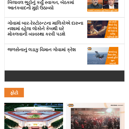
બિલાવલ ભુટ્ટોનું કર્યું સ્વાગત, બેઠકમાં
આતંકવાદનો મુદ્દો ઉઠાવ્યો
ગોવામાં બાર-રેસ્ટોરન્ટના માલિકોએ દારુના
નશામાં રહેલા લોકોને કેબથી ઘરે
મોકલવાની વ્યવસ્થા કરવી પડશે
જળસેનાનું લડાકુ વિમાન ગોવામાં ક્રેશ
ફોટો