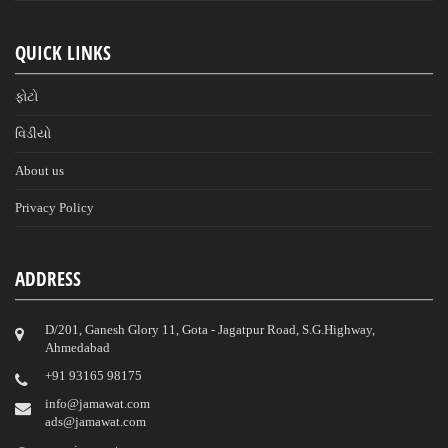
QUICK LINKS
ફોટો
વિડીયો
About us
Privacy Policy
ADDRESS
D/201, Ganesh Glory 11, Gota - Jagatpur Road, S.G.Highway,
Ahmedabad
‎+91 93165 98175
info@jamawat.com
ads@jamawat.com