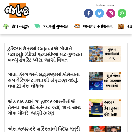
Follow us on
આપણું ગુજરાત
જમાવટ સ્પેશિયલ
ટૉપ ન્યૂઝ
સર
ટુરિઝમ ક્ષેત્રમાં Gujaratએ ગોવાને
પછાડ્યું! વિદેશી પ્રવાસીઓ માટે ગુજરાત
બન્યું ફેવરિટ પ્લેસ, જાણો વિગત
ગોવા, કેરળ અને મહારાષ્ટ્રમાં કોરોનાના
સબ વેરિઅન્ટ JN.1થી સંક્રમણ વધ્યું,
નવા 21 કેસ નોંધાયા
એક દાયકામાં 70 હજાર ભારતીયોએ
તેમના પાસપોર્ટ સરેન્ડર કર્યા, 40% સાથે
ગોવા મોખરે, જાણો કારણ
એસ.જયશંકરે પાકિસ્તાની વિદેશ મંત્રી