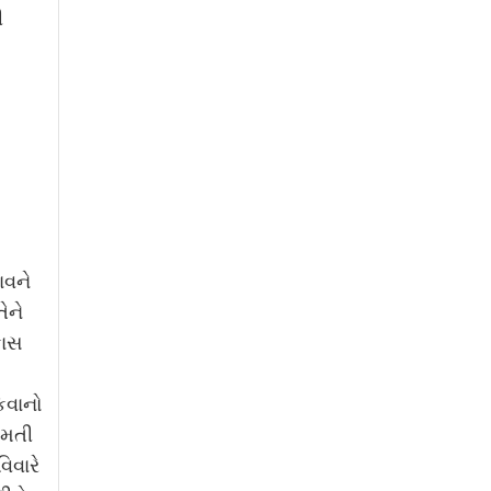
ી
ાવને
ેને
કાસ
કવાનો
સમતી
િવારે