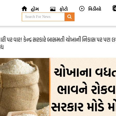
હોમ
ફોટો
વિડીયો
ારી પર વાર! કેન્દ્ર સરકારે બાસમતી ચોખાની નિકાસ પર પણ લ
ંધ