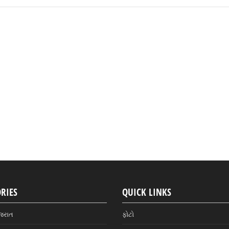
RIES
QUICK LINKS
જરાત
ફોટો