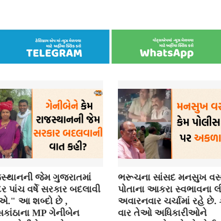
સ્થાનની જેમ ગુજરાતમાં
ભરૂચના સાંસદ મનસુખ વસ
 પાંચ વર્ષે સરકાર બદલાવી
પોતાના આકરા સ્વભાવના લી
." આ શબ્દો છે ,
અવારનવાર ચર્ચામાં રહે છે
કાંઠાના MP ગેનીબેન
વાર તેઓ અધિકારીઓને