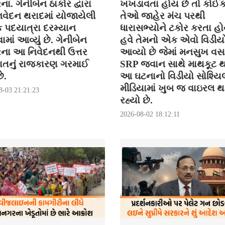
ના. ગેનીબેન ઠાકોર દ્વારા
ખખડાવતા હોય છે તો કોઈ
વેદન થરાદમાં યોજાયેલી
તેઓ જાહેર મંચ પરથી
િક પદયાત્રા દરમ્યાન
ધારાસભ્યોને ટકોર કરતા હો
ાં આવ્યું છે. ગેનીબેન
હવે તેમનો એક એવો વિડીયો
રના આ નિવેદનથી ઉત્તર
આવ્યો છે જેમાં મનસુખ વસ
ાતનું રાજકારણ ગરમાઈ
SRP જવાન સાથે માથકૂટ થ
ે.
આ ઘટનાનો વિડીયો સોશ્યિ
મીડિયામાં ખુબ જ વાઇરલ 
8-03 21:21:23
રહ્યો છે.
2026-08-02 18:12:11