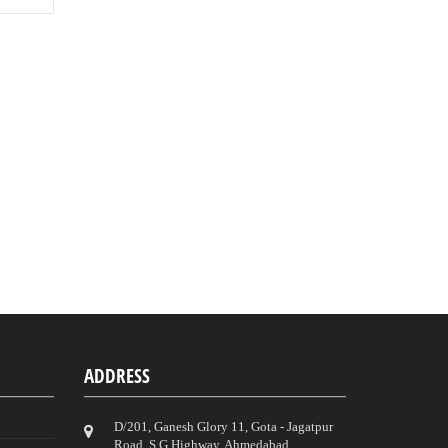
ADDRESS
D/201, Ganesh Glory 11, Gota - Jagatpur
Road, S.G.Highway, Ahmedabad