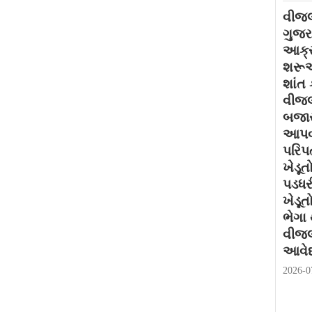
વીજલ
ગુજરા
આક્ર
શરૂઆ
શાંત 
વીજલ
બજાર
આપવા
પરિપત
ખેડૂત
પડધર
ખેડૂત
ભેગા
વીજલ
આવેદ
2026-0