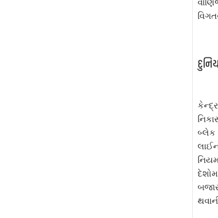
વાણિજ
વિગત
દુનિય
કેન્દ
નિકાસ
બ્લેક
લાઈનો
નિયમ 
દેશોમ
બજાર
થવાન