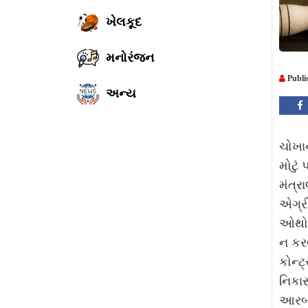
ખેલકૂદ
મનોરંજન
Publi
અન્ય
ચોખાન
મોટું 
મંત્ર
એગ્રી
ઓથોરિ
ન કરવ
કોન્ટ
નિકાસ
આરબ 