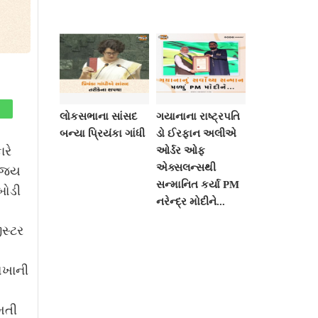
લોકસભાના સાંસદ
ગયાનાના રાષ્ટ્રપતિ
બન્યા પ્રિયંકા ગાંધી
ડો ઈરફાન અલીએ
રે
ઓર્ડર ઓફ
એક્સલન્સથી
ણિજ્ય
સન્માનિત કર્યા PM
બોડી
નરેન્દ્ર મોદીને...
સ્ટર
ચોખાની
મતી