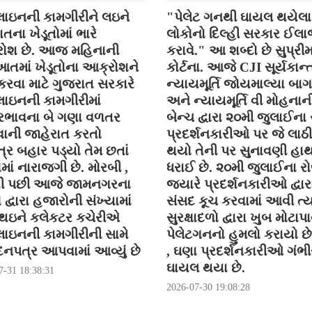
ાઇનની કામગીરીને લઇને
"પેલેટ ગનથી ઘાયલ થયેલા
તના ખેડૂતોમાં ભારે
લોકોનો દિલ્હી સરકાર ઈલ
ોશ છે. આજ મહિનાની
કરાવે." આ શબ્દો છે સુપ્રી
તમાં ખેડૂતોના આક્રોશને
કોર્ટના. આજે CJI સૂર્યકાન્ત
કરવા માટે ગુજરાત સરકારે
ન્યાયમૂર્તિ જોયમાલ્યા બા
ાઇનની કામગીરીમાં
અને ન્યાયમૂર્તિ વી મોહનાન
ભાવના બે ગણા વળતર
બેન્ચ દ્વારા ૨૦મી જુલાઈના
ની જાહેરાત કરતો
પ્રદર્શનકારીઓ પર જે લાઠી
્ર બહાર પડ્યો તેમ છતાં
થયો તેની પર સુનાવણી હા
ોમાં નારાજગી છે. મોરબી ,
ધરાઈ છે. ૨૦મી જુલાઈના ર
ી પછી આજે જામનગરના
જયારે પ્રદર્શનકારીઓ દ્વાર
ો દ્વારા હજારોની સંખ્યામાં
સંસદ કૂચ કરવામાં આવી ત્ય
 થઇને કલેકટર કચેરીએ
સુરક્ષાદળો દ્વારા ખુબ મોટાપા
ાઇનની કામગીરીની સામે
પેલેટગનનો હુમલો કરાયો છે 
નપત્ર આપવામાં આવ્યું છે
, ઘણા પ્રદર્શનકારીઓ ગંભીર
ઘાયલ થયા છે.
7-31 18:38:31
2026-07-30 19:08:28