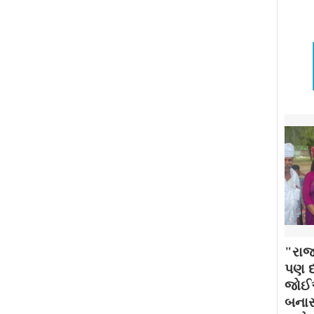
"રાજ
પણ દર
જોઈએ
બનાસ