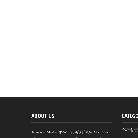
ABOUT US
CATEGO
આપણું ગુ
Jamawat Media ગુજરાતનું પહેલું ડિજીટલ માધ્યમ