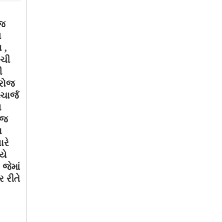
ાજ
મ
 ,
ગચી
ી
 રોજ
ચાર્જ
થ
ોજ
ા
ારે
યે
જેમાં
 રીતે