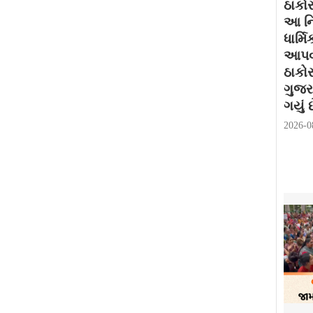
ઠાકોર
આ નિ
ધાર્મ
આપવામ
ઠાકો
ગુજર
ગયું છ
2026-0