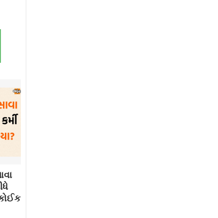
ાવા
ધે
. કોઈક