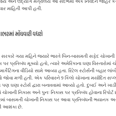
્ય અને ઉદ્યોગ મંત્રાલયે આ સંદર્ભમાં એક નિવેદન જાહેર કર
વાર માહિતી આપી હતી.
ાભરમાં મોંઘવારી વધશે
્ર સરકારે ગયા મહિને જ્યારે ભારતે બિન-બાસમતી સફેદ ચોખાની
 પર પ્રતિબંધ મૂક્યો હતો, ત્યારે અમેરિકાના ઘણા વિસ્તારોમાં 
 માર્કેટિંગના વીડિયો સામે આવ્યા હતા. રિટેલ સ્ટોર્સની બહાર લાંબ
 જોવા મળી હતી. એક પરિવારને 9 કિલો ચોખાના મર્યાદિત સપ્
પણ ઘણા સ્ટોર્સ દ્વારા બનાવવામાં આવ્યો હતો. દુબઈ અને ખાડ
ાં ચોખાની નિકાસ અને પુનઃ નિકાસ પર પ્રતિબંધ હોવાના રિપોર્ટ છ
માં બાસમતી ચોખાની નિકાસ પર આવા પ્રતિબંધની ભયાનક 
ી આશંકા છે.