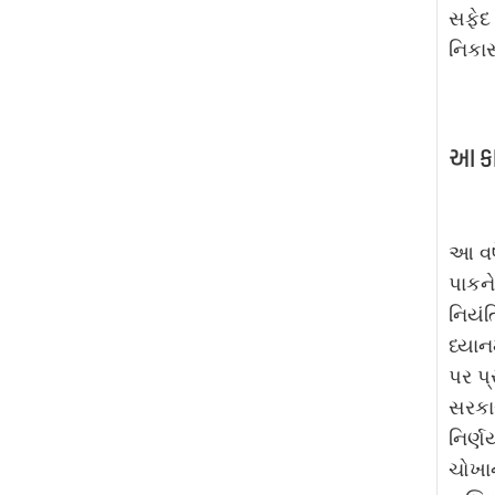
સફેદ 
નિકાસ
આ કા
આ વર્
પાકને
નિયંત
ધ્યાન
પર પ્
સરકા
નિર્
ચોખાન