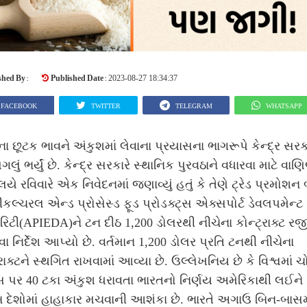
shed By :
Published Date :
2023-08-27 18:34:37
FACEBOOK
TWITTER
TELEGRAM
WHATSAPP
ા છૂટક ભાવને અંકુશમાં લેવાના પ્રયાસના ભાગરૂપે કેન્દ્ર સરકા
પગલું ભર્યું છે. કેન્દ્ર સરકારે સ્થાનિક પુરવઠાને વધારવા માટે વા
ાલયે રવિવારે એક નિવેદનમાં જણાવ્યું હતું કે તેણે ટ્રેડ પ્રમોશન 
કલ્ચરલ એન્ડ પ્રોસેસ્ડ ફૂડ પ્રોડક્ટ્સ એક્સપોર્ટ ડેવલપમેન્ટ
ટી(APIEDA)ને ટન દીઠ 1,200 ડોલરથી નીચેના કોન્ટ્રાક્ટ રજી
ા નિર્દેશ આપ્યો છે. વર્તમાન 1,200 ડોલર પ્રતિ ટનથી નીચેના
્રાક્ટને સ્થગિત રાખવામાં આવ્યા છે. ઉલ્લેખનિય છે કે વિશ્વમાં 
 પર 40 ટકા અંકુશ ધરાવતા ભારતનો નિર્ણય અમેરિકાથી લઈને
દેશોમાં હાહાકાર મચવાની આશંકા છે. ભારતે અગાઉ બિન-બાસ