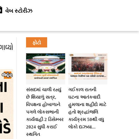
વેબ સ્ટોરીઝ
ફોટો
ગાવ્યો
સંસદમાં ચાલી રહ્યું
ગઈકાલ રાતની
છે શિયાળું સત્ર,
ઘટના આતંકવાદી
વિપક્ષના હોબાળાને
હુમલાના શહીદો માટે
પગલે લોકસભાની
હતો શ્રદ્ધાંજલિ
કાર્યવાહી 2 ડિસેમ્બર
કાર્યક્રમ 50થી વધુ
2024 સુધી કરાઈ
લોકો દાઝયા...
સ્થગિત