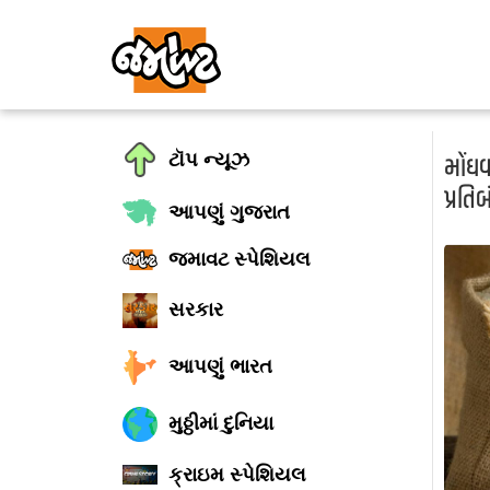
ટૉપ ન્યૂઝ
મોંઘવ
પ્રતિબ
આપણું ગુજરાત
જમાવટ સ્પેશિયલ
સરકાર
આપણું ભારત
મુઠ્ઠીમાં દુનિયા
ક્રાઇમ સ્પેશિયલ