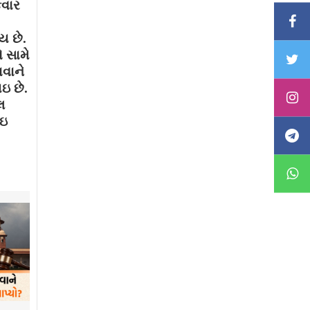
કવાર
ય છે.
 સામે
ાવાને
ઇ છે.
લ
થઇ