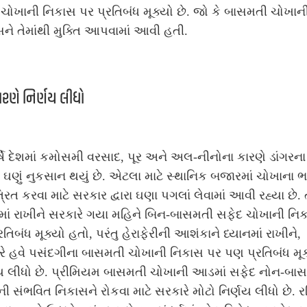
ચોખાની નિકાસ પર પ્રતિબંધ મૂક્યો છે. જો કે બાસમતી ચોખાન
ને તેમાંથી મુક્તિ આપવામાં આવી હતી.
રણે નિર્ણય લીધો
ષે દેશમાં કમોસમી વરસાદ, પૂર અને અલ-નીનોના કારણે ડાંગરના
 ઘણું નુકસાન થયું છે. એટલા માટે સ્થાનિક બજારમાં ચોખાના ભ
્રિત કરવા માટે સરકાર દ્વારા ઘણા પગલાં લેવામાં આવી રહ્યા છે. ત
માં રાખીને સરકારે ગયા મહિને બિન-બાસમતી સફેદ ચોખાની નિ
રતિબંધ મૂક્યો હતો, પરંતુ હેરાફેરીની આશંકાને ધ્યાનમાં રાખીને,
રે હવે પસંદગીના બાસમતી ચોખાની નિકાસ પર પણ પ્રતિબંધ મૂ
ણય લીધો છે. પ્રીમિયમ બાસમતી ચોખાની આડમાં સફેદ નોન-બા
ી સંભવિત નિકાસને રોકવા માટે સરકારે મોટો નિર્ણય લીધો છે. રવ