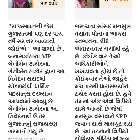
"રાજસ્થાનની જેમ
ભરૂચના સાંસદ મનસુખ
ગુજરાતમાં પણ દર પાંચ
વસાવા પોતાના આકરા
વર્ષે સરકાર બદલાવી
સ્વભાવના લીધે
જોઈએ." આ શબ્દો છે ,
અવારનવાર ચર્ચામાં રહે
બનાસકાંઠાના MP
છે. કોઈક વાર તેઓ
ગેનીબેન ઠાકોરના.
અધિકારીઓને
ગેનીબેન ઠાકોર દ્વારા આ
ખખડાવતા હોય છે તો
નિવેદન થરાદમાં
કોઈકવાર તેઓ જાહેર
યોજાયેલી ધાર્મિક
મંચ પરથી ધારાસભ્યોને
પદયાત્રા દરમ્યાન
ટકોર કરતા હોય છે. હવે
આપવામાં આવ્યું છે.
તેમનો એક એવો વિડીયો
ગેનીબેન ઠાકોરના આ
સામે આવ્યો છે જેમાં
નિવેદનથી ઉત્તર
મનસુખ વસાવાને SRP
ગુજરાતનું રાજકારણ
જવાન સાથે માથકૂટ થઇ
ગરમાઈ ગયું છે.
છે. આ ઘટનાનો વિડીયો
સોશ્યિલ મીડિયામાં ખુબ