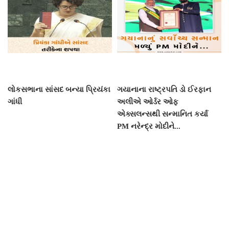
લોકસભાના સાંસદ બન્યા પ્રિયંકા
ગયાનાના રાષ્ટ્રપતિ ડો ઈરફાન
ગાંધી
અલીએ ઓર્ડર ઓફ
એક્સલન્સથી સન્માનિત કર્યા
PM નરેન્દ્ર મોદીને...