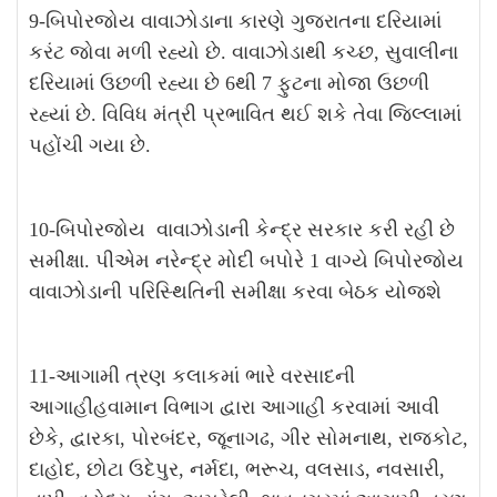
9-બિપોરજોય વાવાઝોડાના કારણે ગુજરાતના દરિયામાં
કરંટ જોવા મળી રહ્યો છે. વાવાઝોડાથી કચ્છ, સુવાલીના
દરિયામાં ઉછળી રહ્યા છે 6થી 7 ફુટના મોજા ઉછળી
રહ્યાં છે. વિવિધ મંત્રી પ્રભાવિત થઈ શકે તેવા જિલ્લામાં
પહોંચી ગયા છે.
10-બિપોરજોય વાવાઝોડાની કેન્દ્ર સરકાર કરી રહી છે
સમીક્ષા. પીએમ નરેન્દ્ર મોદી બપોરે 1 વાગ્યે બિપોરજોય
વાવાઝોડાની પરિસ્થિતિની સમીક્ષા કરવા બેઠક યોજશે
11-આગામી ત્રણ કલાકમાં ભારે વરસાદની
આગાહીહવામાન વિભાગ દ્વારા આગાહી કરવામાં આવી
છેકે, દ્વારકા, પોરબંદર, જૂનાગઢ, ગીર સોમનાથ, રાજકોટ,
દાહોદ, છોટા ઉદેપુર, નર્મદા, ભરૂચ, વલસાડ, નવસારી,