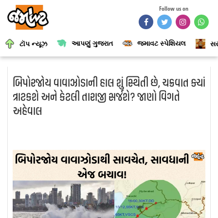
Follow us on
આપણું ગુજરાત
જમાવટ સ્પેશિયલ
ટૉપ ન્યૂઝ
સર
બિપોરજોય વાવાઝોડાની હાલ શું સ્થિતી છે, ચક્રવાત ક્યાં
ત્રાટકશે અને કેટલી તારાજી સર્જશે? જાણો વિગતે
અહેવાલ