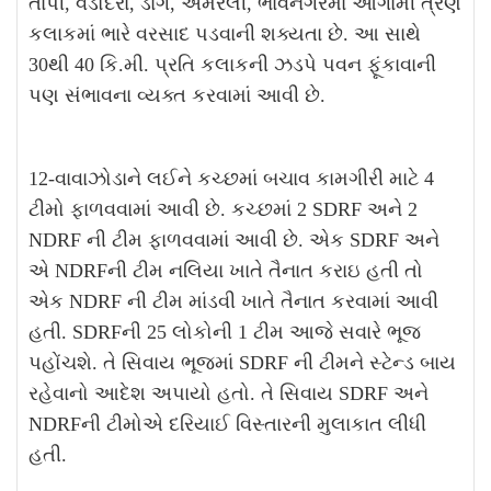
તાપી, વડોદરા, ડાંગ, અમરેલી, ભાવનગરમાં આગામી ત્રણ
કલાકમાં ભારે વરસાદ પડવાની શક્યતા છે. આ સાથે
30થી 40 કિ.મી. પ્રતિ કલાકની ઝડપે પવન ફૂંકાવાની
પણ સંભાવના વ્યક્ત કરવામાં આવી છે.
12-વાવાઝોડાને લઈને કચ્છમાં બચાવ કામગીરી માટે 4
ટીમો ફાળવવામાં આવી છે. કચ્છમાં 2 SDRF અને 2
NDRF ની ટીમ ફાળવવામાં આવી છે. એક SDRF અને
એ NDRFની ટીમ નલિયા ખાતે તૈનાત કરાઇ હતી તો
એક NDRF ની ટીમ માંડવી ખાતે તૈનાત કરવામાં આવી
હતી. SDRFની 25 લોકોની 1 ટીમ આજે સવારે ભૂજ
પહોંચશે. તે સિવાય ભૂજમાં SDRF ની ટીમને સ્ટેન્ડ બાય
રહેવાનો આદેશ અપાયો હતો. તે સિવાય SDRF અને
NDRFની ટીમોએ દરિયાઈ વિસ્તારની મુલાકાત લીધી
હતી.