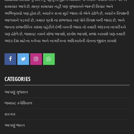
સમાચાર આપે છે, માત્ર સમાચાર નહીં પણ ગુજરાતને જરૂરી વિચાર અને
અભિપ્રાયો પણ હોય છે, ક્યારેક સત્તા સુઈ જાય તો એને ઢંઢોળે છે, ક્યારેક વિપક્ષની
આળસને પડકારે છે, તમારા પ્રશ્નો ના સંભળાય ત્યાં પોતે વિપક્ષ બની જાય છે, અને
જનતા રાજનીતિક ચશ્મા પહેરીને દંભી બનતી જાય તો તમારી અંદરના નાગરીકને
પણ ઢંઢોળે છે, જમાવટ તમને મોજ આપશે, સંતોષ આપશે, મજા કરાવશે પણ તમારી
અંદર દેશ માટેના કર્તવ્ય અને નાગરીકના અધિકારોની ચેતના જીવંત રાખશે
CATEGORIES
આપણું ગુજરાત
જમાવટ સ્પેશિયલ
સરકાર
આપણું ભારત