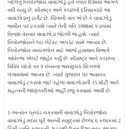
બદલતું બિપોરજોય વાવાઝોડું હવે નક્કર દિશામાં આગળ
વધી રહ્યું છે. સૌરાષ્ટ્ર અને કચ્છનો દરિયાકાંઠો આ
વાવાઝોડાનું ટાર્ગેટ છે. ચિંતાની વાત એ છે કે વાવાઝોડું
જમીન પર ટકરાશે ત્યારે તેની ગતિ 1998માં કંડલામાં
વિનાશ વેરનાર વાવાઝોડા જેટલી જ હશે. ત્યારે
બિપોરજોયને લઇ લેટેસ્ટ અપડેટ સામે આવ્યા છે.
બિપોરજોય સાયક્લોન માટે આજે હવામાન વિભાગે
ઓરેન્જ એલર્ટ જાહેર કર્યું છે. સૌરાષ્ટ્ર અને કચ્છના
વિવિધ બંદરો પર 9 નંબરના ભયસુચક સિગ્નલો
લગાવવામાં આવ્યા છે. ત્યારે ગુજરાત પર ભયાનક
વાવાઝોડું ટકરાવા જઈ રહેલા વાવાઝોડાની 15 મોટી અને
મહત્વની જાણકારીઓ અહીં રજુ કરવામાં આવી છે.
1-અત્યંત પ્રચંડ ચક્રવાતી વાવાઝોડુ બિપોરજોય
વાવાઝોડું મધ્ય પૂર્વ અરબી સમુદ્રમાં છેલ્લા 6 કલાકમાં 2
કિમી પ્રતિ કલાકની ઝડપથી ઉત્તર દિશા તરફ આગળ