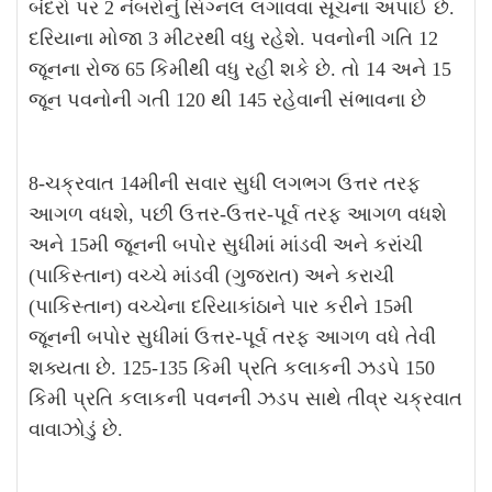
બંદરો પર 2 નંબરોનું સિગ્નલ લગાવવા સૂચના અપાઈ છે.
દરિયાના મોજા 3 મીટરથી વધુ રહેશે. પવનોની ગતિ 12
જૂનના રોજ 65 કિમીથી વધુ રહી શકે છે. તો 14 અને 15
જૂન પવનોની ગતી 120 થી 145 રહેવાની સંભાવના છે
8-ચક્રવાત 14મીની સવાર સુધી લગભગ ઉત્તર તરફ
આગળ વધશે, પછી ઉત્તર-ઉત્તર-પૂર્વ તરફ આગળ વધશે
અને 15મી જૂનની બપોર સુધીમાં માંડવી અને કરાંચી
(પાકિસ્તાન) વચ્ચે માંડવી (ગુજરાત) અને કરાચી
(પાકિસ્તાન) વચ્ચેના દરિયાકાંઠાને પાર કરીને 15મી
જૂનની બપોર સુધીમાં ઉત્તર-પૂર્વ તરફ આગળ વધે તેવી
શક્યતા છે. 125-135 કિમી પ્રતિ કલાકની ઝડપે 150
કિમી પ્રતિ કલાકની પવનની ઝડપ સાથે તીવ્ર ચક્રવાત
વાવાઝોડું છે.