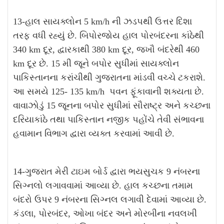
13-હાલ સાયક્લોન 5 km/h ની ઝડપથી ઉત્તર દિશા
તરફ વધી રહ્યું છે. બિપોરજોય હાલ પોરબંદરના કાંઠેથી
340 km દૂર, દ્વારકાથી 380 km દૂર, જખૌ બંદરેથી 460
km દૂર છે. 15 મી જૂને બપોર સુધીમાં સાયક્લોન
પાકિસ્તાનના કરાંચીથી ગુજરાતના માંડવી વચ્ચે ટકરાશે.
આ સમયે 125- 135 km/h પવન ફૂંકાવાની શક્યતા છે.
વાવાઝોડું 15 જૂનના બપોર સુધીમાં સૌરાષ્ટ્ર અને કચ્છના
દરિયાકાંઠે તથા પાકિસ્તાન નજીક પહોંચે તેવી સંભાવના
હવામાન વિભાગ દ્વારા વ્યક્ત કરવામાં આવી છે.
14-ગુજરાત મેરી ટાઇમ બોર્ડ દ્વારા ભયસુચક 9 નંબરના
સિગ્નલો લગાવવામાં આવ્યા છે. હાલ કચ્છના તમામ
બંદરો ઉપર 9 નંબરના સિગ્નલ લગાવી દેવામાં આવ્યા છે.
કંડલા, પોરબંદર, ઓખા બંદર અને મોરબીના નવલખી