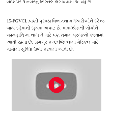
બંદર પર 9 નંબરનું સિગ્નલ લગાવવામાં આવ્યું છે.
15-PGVCL,પાણી પુરવઠા વિભાગના કર્મચારીઓને સ્ટેન્ડ
બાય રહેવાની સૂચવા અપાઇ છે. વાવાઝોડાથી લોકોને
જાનહાનિ ના થાય તે માટે પણ તમામ પ્રયત્નો કરવામાં
આવી રહ્યા છે. સમગ્ર કચ્છ જિલ્લામાં મેડિકલ માટે
ગામોમાં સુવિધા ઉભી કરવામાં આવી છે.