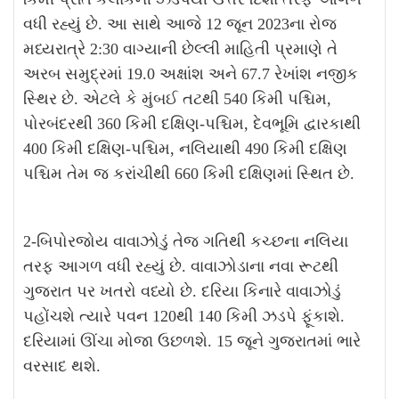
વધી રહ્યું છે. આ સાથે આજે 12 જૂન 2023ના રોજ
મધ્યરાત્રે 2:30 વાગ્યાની છેલ્લી માહિતી પ્રમાણે તે
અરબ સમુદ્રમાં 19.0 અક્ષાંશ અને 67.7 રેખાંશ નજીક
સ્થિર છે. એટલે કે મુંબઈ તટથી 540 કિમી પશ્ચિમ,
પોરબંદરથી 360 કિમી દક્ષિણ-પશ્ચિમ, દેવભૂમિ દ્વારકાથી
400 કિમી દક્ષિણ-પશ્ચિમ, નલિયાથી 490 કિમી દક્ષિણ
પશ્ચિમ તેમ જ કરાંચીથી 660 કિમી દક્ષિણમાં સ્થિત છે.
2-બિપોરજોય વાવાઝોડું તેજ ગતિથી કચ્છના નલિયા
તરફ આગળ વધી રહ્યું છે. વાવાઝોડાના નવા રૂટથી
ગુજરાત પર ખતરો વધ્યો છે. દરિયા કિનારે વાવાઝોડું
પહોંચશે ત્યારે પવન 120થી 140 કિમી ઝડપે ફૂંકાશે.
દરિયામાં ઊંચા મોજા ઉછળશે. 15 જૂને ગુજરાતમાં ભારે
વરસાદ થશે.