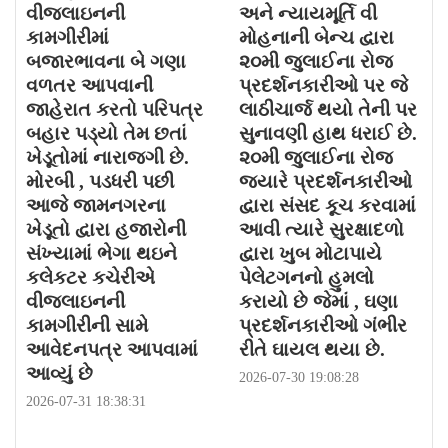
વીજલાઇનની
અને ન્યાયમૂર્તિ વી
કામગીરીમાં
મોહનાની બેન્ચ દ્વારા
બજારભાવના બે ગણા
૨૦મી જુલાઈના રોજ
વળતર આપવાની
પ્રદર્શનકારીઓ પર જે
જાહેરાત કરતો પરિપત્ર
લાઠીચાર્જ થયો તેની પર
બહાર પડ્યો તેમ છતાં
સુનાવણી હાથ ધરાઈ છે.
ખેડૂતોમાં નારાજગી છે.
૨૦મી જુલાઈના રોજ
મોરબી , પડધરી પછી
જયારે પ્રદર્શનકારીઓ
આજે જામનગરના
દ્વારા સંસદ કૂચ કરવામાં
ખેડૂતો દ્વારા હજારોની
આવી ત્યારે સુરક્ષાદળો
સંખ્યામાં ભેગા થઇને
દ્વારા ખુબ મોટાપાયે
કલેકટર કચેરીએ
પેલેટગનનો હુમલો
વીજલાઇનની
કરાયો છે જેમાં , ઘણા
કામગીરીની સામે
પ્રદર્શનકારીઓ ગંભીર
આવેદનપત્ર આપવામાં
રીતે ઘાયલ થયા છે.
આવ્યું છે
2026-07-30 19:08:28
2026-07-31 18:38:31