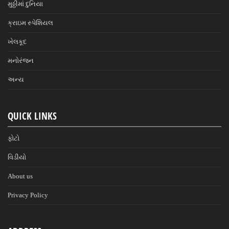
મુઠ્ઠીમાં દુનિયા
ક્રાઇમ સ્પેશિયલ
ખેલકૂદ
મનોરંજન
અન્ય
QUICK LINKS
ફોટો
વિડીયો
About us
Privacy Policy