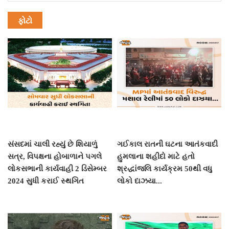
ફોટો
સંસદમાં ચાલી રહ્યું છે શિયાળું
ગઈકાલ રાતની ઘટના આતંકવાદી
સત્ર, વિપક્ષના હોબાળાને પગલે
હુમલાના શહીદો માટે હતો
લોકસભાની કાર્યવાહી 2 ડિસેમ્બર
શ્રદ્ધાંજલિ કાર્યક્રમ 50થી વધુ
2024 સુધી કરાઈ સ્થગિત
લોકો દાઝયા...