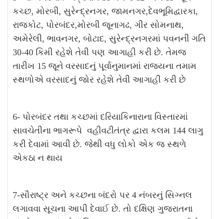
કચ્છ, મોરબી, સુરેન્દ્રનગર, જામનગર,દેવભૂમિદ્વારકા,
રાજકોટ, પોરબંદર,મોરબી જૂનાગઢ, ગીર સોમનાથ,
અમેરેલી, ભાવનગર, બોટાદ, સુરેન્દ્રનગરમાં પવનની ગતિ
30-40 કિમી રહેશે તેવી પણ આગાહી કરી છે. તેમજ
તારીખ 15 જૂને વરસાદનું પૂર્વાનુમાનમાં રાજ્યના તમામ
સ્થળોએ વરસાદનું જોર રહેશે તેવી આગાહી કરી છે
6- પોરબંદર તથા કચ્છમાં દરિયાકિનારાના વિસ્તારમાં
સાવચેતીના ભાગરૂપે વહીવટીતંત્ર દ્વારા કલમ 144 લાગુ
કરી દેવામાં આવી છે. જેથી વધુ લોકો એક જ સ્થળે
એકઠા ન થાય
7-સૌરાષ્ટ્ર અને કચ્છના બંદરો પર 4 નંબરનું સિગ્નલ
લગાવવા સૂચના આપી દેવાઈ છે. તો દક્ષિણ ગુજરાતના