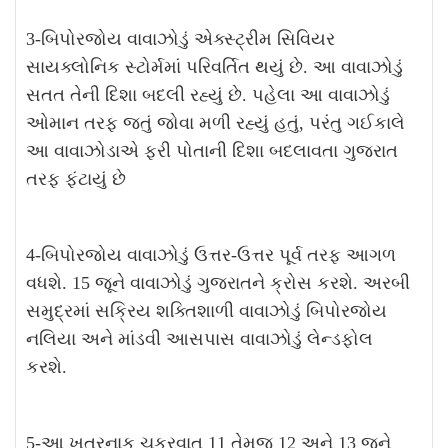
3-બિપોરજોય વાવાઝોડું એક્સ્ટ્રીમ સિવિયર
સાયક્લોનિક સ્ટોર્મમાં પરિવર્તિત થયું છે. આ વાવાઝોડું
સતત તેની દિશા બદલી રહ્યું છે. પહેલા આ વાવાઝોડું
ઓમાન તરફ જતું જોવા મળી રહ્યું હતું, પરંતુ ગઈકાલે
આ વાવાઝોડાએ ફરી પોતાની દિશા બદલાવતા ગુજરાત
તરફ ફંટાયું છે
4-બિપોરજોય વાવાઝોડું ઉત્તર-ઉત્તર પૂર્વ તરફ આગળ
વધશે. 15 જૂને વાવાઝોડું ગુજરાતને ક્રોસ કરશે. અરબી
સમુદ્રમાં સક્રિય શક્તિશાળી વાવાઝોડું બિપોરજોય
નલિયા અને માંડવી આસપાસ વાવાઝોડું લેન્ડફોલ
કરશે.
5-આ ખતરનાક ચક્રવાત 11 તેમજ 12 અને 13 જૂને