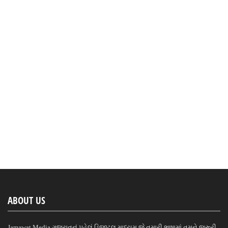
ABOUT US
Jamawat Media ગુજરાતનું પહેલું ડિજીટલ માધ્યમ જે તમારી ભાષામાં તમને જરૂરી