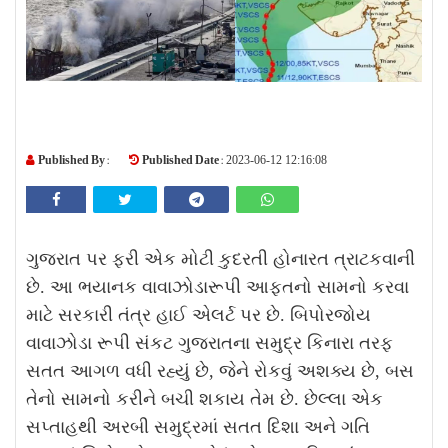
Published By :
Published Date :
2023-06-12 12:16:08
ગુજરાત પર ફરી એક મોટી કુદરતી હોનારત ત્રાટકવાની
છે. આ ભયાનક વાવાઝોડારૂપી આફતનો સામનો કરવા
માટે સરકારી તંત્ર હાઈ એલર્ટ પર છે. બિપોરજોય
વાવાઝોડા રૂપી સંકટ ગુજરાતના સમુદ્ર કિનારા તરફ
સતત આગળ વધી રહ્યું છે, જેને રોકવું અશક્ય છે, બસ
તેનો સામનો કરીને બચી શકાય તેમ છે. છેલ્લા એક
સપ્તાહથી અરબી સમુદ્રમાં સતત દિશા અને ગતિ