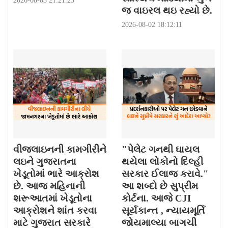
2026-08-03 21:21:23
જ વાઇરલ થઇ રહ્યો છે.
2026-08-02 18:12:11
વીજલાઇનની કામગીરીને
"પેલેટ ગનથી ઘાયલ
લઇને ગુજરાતના
થયેલા લોકોનો દિલ્હી
ખેડૂતોમાં ભારે આક્રોશ
સરકાર ઈલાજ કરાવે."
છે. આજ મહિનાની
આ શબ્દો છે સુપ્રીમ
શરૂઆતમાં ખેડૂતોના
કોર્ટના. આજે CJI
આક્રોશને શાંત કરવા
સૂર્યકાન્ત , ન્યાયમૂર્તિ
માટે ગુજરાત સરકારે
જોયમાલ્યા બાગચી