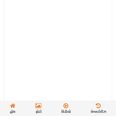
હોમ
ફોટો
વિડીયો
વેબસ્ટોરીઝ