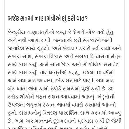
બજેટ સત્રમાં નાણામંત્રીએ શું કરી વાત?
કેન્દ્રીય નાણામંત્રીએ કહ્યું કે 'દેશને એક નવો હેતુ
અને નવી આશા મળી. જનતાએ ફરી સરકારને જંગી
જનાદેશ સાથે ચૂંટ્યો. અમે બેવડા પડકારો સ્વીકાર્યા અને
સબકા સાથ, સબકા વિકાસ અને સબકા વિશ્વાસના મંત્ર
સાથે કામ કર્યું. અમે સામાજિક અને ભૌગોલિક સમાવેશ
સાથે કામ કર્યું. નાણામંત્રીએ કહ્યું, 'છેલ્લા 10 વર્ષમાં
અમે બધા માટે આવાસ, દરેક ઘર માટે પાણી, બધા માટે
બેંક ખાતા જેવા કામો રેકોર્ડ સમયમાં પૂર્ણ કર્યા છે. 80
કરોડ લોકોને મફત રાશન આપવામાં આવ્યું. ખેડૂતોની
ઉપજના લઘુત્તમ ટેકાના ભાવમાં વધારો કરવામાં આવ્યો
હતો. સંસાધનોનું વિતરણ પારદર્શિતા સાથે કરવામાં આવ્યું
છે. અમે અસમાનતાને દૂર કરવાનો પ્રયાસ કર્યો છે જેથી