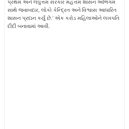
પ્રથમ અને લઘુત્તમ સરકાર મહત્તમ શાસન અભિગમ
સાથે જવાબદાર, લોકો કેન્દ્રિત અને વિશ્વાસ આધારિત
શાસન પ્રદાન કર્યું છે.' એક કરોડ મહિલાઓને લખપતિ
દીદી બનાવામાં આવી.