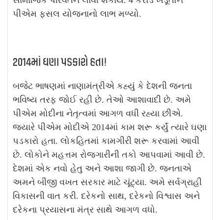
સામાજિક પરિવર્તન લાવી શકાય. 4 કરોડ ખેડૂતોને
પીએમ ફસલ યોજનાનો લાભ મળ્યો.
2014માં ઘણા પડકારો હતા!
બજેટ ભાષણમાં નાણામંત્રીએ કહ્યું કે દેશની જનતા
ભવિષ્ય તરફ જોઈ રહી છે. તેઓ આશાવાદી છે. અમે
પીએમ મોદીના નેતૃત્વમાં આગળ વધી રહ્યા છીએ.
જ્યારે પીએમ મોદીએ 2014માં કામ શરૂ કર્યું ત્યારે ઘણા
પડકારો હતા. લોકહિતમાં કામગીરી શરૂ કરવામાં આવી
છે. લોકોને મહત્તમ રોજગારીની તકો આપવામાં આવી છે.
દેશમાં એક નવો હેતુ અને આશા જાગી છે. જનતાએ
અમને બીજી વખત સરકાર માટે ચૂંટ્યા. અમે સર્વગ્રાહી
વિકાસની વાત કરી. દરેકનો સાથ, દરેકનો વિશ્વાસ અને
દરેકના પ્રયાસના મંત્ર સાથે આગળ વધો.