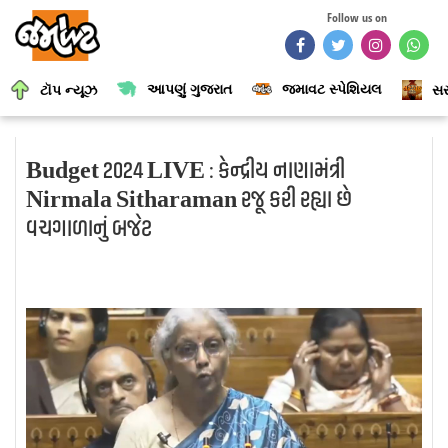
Follow us on
આપણું ગુજરાત
જમાવટ સ્પેશિયલ
ટૉપ ન્યૂઝ
સર
Budget 2024 LIVE : કેન્દ્રીય નાણામંત્રી
Nirmala Sitharaman રજૂ કરી રહ્યા છે
વચગાળાનું બજેટ