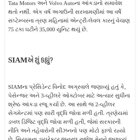
Tata Motors અને Volvo Autoના આંકડાનો સમાવેશ
થતો નથી. એક વર્ષ અગાઉની સરખામણીમાં આ વર્ષે
સપ્ટેમ્બરના ત્રણ મહિનામાં એન્ટ્રી-લેવલ કારનું વેચાણ
75 ટકા ઘટીને 35,000 યુનિટ થયું છે.
SIAMએ શું કહ્યું?
SIAMના પ્રેસિડેન્ટ વિનોદ અગ્રવાલે જણાવ્યું હતું કે,
પેસેન્જર અને 3-વ્હીલરે ઓક્ટોબર માટે અત્યાર સુધીના
શ્રેષ્ઠ આંકડા રજૂ કર્યા છે. આ સાથે જ 2-વ્હીલર
સેગમેન્ટમાં પણ સારી વૃદ્ધિ જોવા મળી હતી. ત્રણેયમાં
ડબલ ડિજિટ વૃદ્ધિ જોવા મળી હતી, જેમાં સરકારની
નીતિ અને તહેવારોની સીઝનનો પણ મોટો ફાળો રહ્યો
છે. સિયામના ડાયરેક્ટર જનરલ રાજેશ મેનને જણાવ્યું