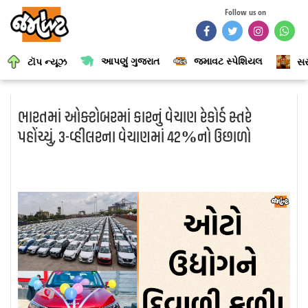
Follow us on
આપણું ગુજરાત
જમાવટ સ્પેશિયલ
ટૉપ ન્યૂઝ
સર
ભારતમાં ઓક્ટોબરમાં કારનું વેચાણ રેકોર્ડ સ્તરે
પહોંચ્યું, 3-વ્હીલરના વેચાણમાં 42%નો ઉછાળો