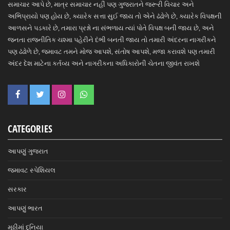
સમાચાર આપે છે, માત્ર સમાચાર નહીં પણ ગુજરાતને જરૂરી વિચાર અને
અભિપ્રાયો પણ હોય છે, ક્યારેક સત્તા સુઈ જાય તો એને ઢંઢોળે છે, ક્યારેક વિપક્ષની
આળસને પડકારે છે, તમારા પ્રશ્નો ના સંભળાય ત્યાં પોતે વિપક્ષ બની જાય છે, અને
જનતા રાજનીતિક ચશ્મા પહેરીને દંભી બનતી જાય તો તમારી અંદરના નાગરીકને
પણ ઢંઢોળે છે, જમાવટ તમને મોજ આપશે, સંતોષ આપશે, મજા કરાવશે પણ તમારી
અંદર દેશ માટેના કર્તવ્ય અને નાગરીકના અધિકારોની ચેતના જીવંત રાખશે
CATEGORIES
આપણું ગુજરાત
જમાવટ સ્પેશિયલ
સરકાર
આપણું ભારત
મુઠ્ઠીમાં દુનિયા