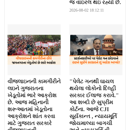
જ વાઇરલ થઇ રહ્યો છે.
2026-08-02 18:12:11
વીજલાઇનની કામગીરીને
"પેલેટ ગનથી ઘાયલ
લઇને ગુજરાતના
થયેલા લોકોનો દિલ્હી
ખેડૂતોમાં ભારે આક્રોશ
સરકાર ઈલાજ કરાવે."
છે. આજ મહિનાની
આ શબ્દો છે સુપ્રીમ
શરૂઆતમાં ખેડૂતોના
કોર્ટના. આજે CJI
આક્રોશને શાંત કરવા
સૂર્યકાન્ત , ન્યાયમૂર્તિ
માટે ગુજરાત સરકારે
જોયમાલ્યા બાગચી