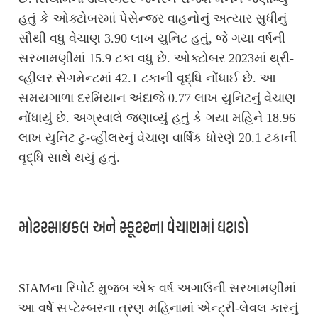
હતું કે ઓક્ટોબરમાં પેસેન્જર વાહનોનું અત્યાર સુધીનું
સૌથી વધુ વેચાણ 3.90 લાખ યુનિટ હતું, જે ગયા વર્ષની
સરખામણીમાં 15.9 ટકા વધુ છે. ઓક્ટોબર 2023માં થ્રી-
વ્હીલર સેગમેન્ટમાં 42.1 ટકાની વૃદ્ધિ નોંધાઈ છે. આ
સમયગાળા દરમિયાન અંદાજે 0.77 લાખ યુનિટનું વેચાણ
નોંધાયું છે. અગ્રવાલે જણાવ્યું હતું કે ગયા મહિને 18.96
લાખ યુનિટ ટુ-વ્હીલરનું વેચાણ વાર્ષિક ધોરણે 20.1 ટકાની
વૃદ્ધિ સાથે થયું હતું.
મોટરસાઇકલ અને સ્કૂટરના વેચાણમાં ઘટાડો
SIAMના રિપોર્ટ મુજબ એક વર્ષ અગાઉની સરખામણીમાં
આ વર્ષે સપ્ટેમ્બરના ત્રણ મહિનામાં એન્ટ્રી-લેવલ કારનું