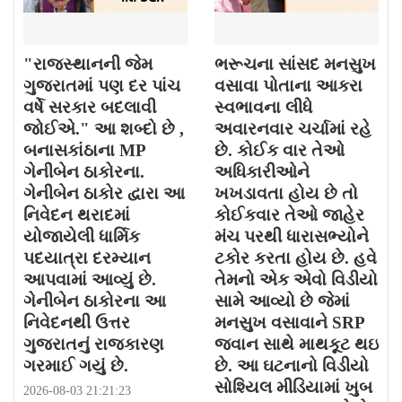
"રાજસ્થાનની જેમ
ભરૂચના સાંસદ મનસુખ
ગુજરાતમાં પણ દર પાંચ
વસાવા પોતાના આકરા
વર્ષે સરકાર બદલાવી
સ્વભાવના લીધે
જોઈએ." આ શબ્દો છે ,
અવારનવાર ચર્ચામાં રહે
બનાસકાંઠાના MP
છે. કોઈક વાર તેઓ
ગેનીબેન ઠાકોરના.
અધિકારીઓને
ગેનીબેન ઠાકોર દ્વારા આ
ખખડાવતા હોય છે તો
નિવેદન થરાદમાં
કોઈકવાર તેઓ જાહેર
યોજાયેલી ધાર્મિક
મંચ પરથી ધારાસભ્યોને
પદયાત્રા દરમ્યાન
ટકોર કરતા હોય છે. હવે
આપવામાં આવ્યું છે.
તેમનો એક એવો વિડીયો
ગેનીબેન ઠાકોરના આ
સામે આવ્યો છે જેમાં
નિવેદનથી ઉત્તર
મનસુખ વસાવાને SRP
ગુજરાતનું રાજકારણ
જવાન સાથે માથકૂટ થઇ
ગરમાઈ ગયું છે.
છે. આ ઘટનાનો વિડીયો
સોશ્યિલ મીડિયામાં ખુબ
2026-08-03 21:21:23