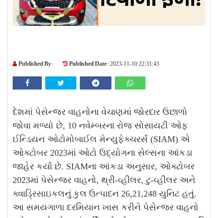
Published By :
Published Date :
2023-11-10 22:31:43
દેશમાં પેસેન્જર વાહનોના વેચાણમાં જોરદાર ઉછાળો
જોવા મળ્યો છે, 10 નવેમ્બરના રોજ સોસાયટી ઓફ
ઈન્ડિયન ઓટોમોબાઈલ મેન્યુફેક્ચરર્સ (SIAM) એ
ઓક્ટોબર 2023માં ઓટો ઉદ્યોગના સેલ્સના આંકડા
જાહેર કર્યા છે. SIAMના આંકડા અનુસાર, ઓક્ટોબર
2023માં પેસેન્જર વાહનો, થ્રી-વ્હીલર, ટુ-વ્હીલર અને
ક્વાડ્રિસાઇકલનું કુલ ઉત્પાદન 26,21,248 યુનિટ હતું.
આ સમયગાળા દરમિયાન ખાસ કરીને પેસેન્જર વાહનો