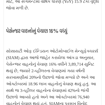
માટે, આ સેગમેન્ટમાં વાર્ષિક ધોરણે (YoY) 15.9 ટકા વૃદ્ધિ
જોવા મળી છે.
પેસેન્જર વાહનોનું વેચાણ 16% વધ્યું
સોસાયટી ઓફ ઈન્ડિયન ઓટોમોબાઈલ મેન્યુફેક્ચરર્સ
(SIAM) દ્વારા આજે જાહેર કરાયેલા આંકડા અનુસાર,
પેસેન્જર વાહનોનું વેચાણ 16% વધીને 3,89,714 યુનિટ
થયું છે, જ્યારે 2-વ્હીલરના વેચાણમાં ગયા વર્ષની
સરખામણીમાં 20%નો ઉછાળો જોવા મળ્યો છે અને આ
ઓક્ટોબરમાં 18.96 લાખ વાહનોનું વેચાણ થયું હતું. આ
સાથે જ 3-વ્હીલર વાહનોના વેચાણમાં 42%નો જંગી
ઉછાળો આવ્યો હતો અને આ ઓક્ટોબરમાં 76,940
વાહનોનું વેચાણ થયું હતું. SIAMના પ્રમુખ વિનોદ