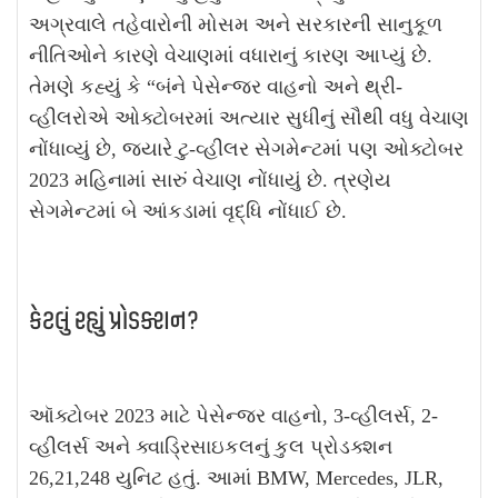
અગ્રવાલે તહેવારોની મોસમ અને સરકારની સાનુકૂળ
નીતિઓને કારણે વેચાણમાં વધારાનું કારણ આપ્યું છે.
તેમણે કહ્યું કે “બંને પેસેન્જર વાહનો અને થ્રી-
વ્હીલરોએ ઓક્ટોબરમાં અત્યાર સુધીનું સૌથી વધુ વેચાણ
નોંધાવ્યું છે, જ્યારે ટુ-વ્હીલર સેગમેન્ટમાં પણ ઓક્ટોબર
2023 મહિનામાં સારું વેચાણ નોંધાયું છે. ત્રણેય
સેગમેન્ટમાં બે આંકડામાં વૃદ્ધિ નોંધાઈ છે.
કેટલું રહ્યું પ્રોડક્શન?
ઑક્ટોબર 2023 માટે પેસેન્જર વાહનો, 3-વ્હીલર્સ, 2-
વ્હીલર્સ અને ક્વાડ્રિસાઇકલનું કુલ પ્રોડક્શન
26,21,248 યુનિટ હતું. આમાં BMW, Mercedes, JLR,