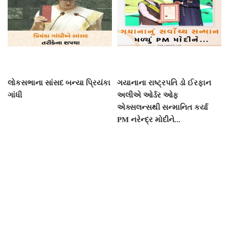
લોકસભાના સાંસદ બન્યા પ્રિયંકા
ગયાનાના રાષ્ટ્રપતિ ડો ઈરફાન
ગાંધી
અલીએ ઓર્ડર ઓફ
એક્સલન્સથી સન્માનિત કર્યા
PM નરેન્દ્ર મોદીને...