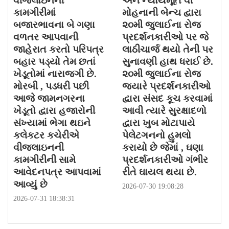
વીજલાઇનની
અને ન્યાયમૂર્તિ વી
કામગીરીમાં
મોહનાની બેન્ચ દ્વારા
બજારભાવના બે ગણા
૨૦મી જુલાઈના રોજ
વળતર આપવાની
પ્રદર્શનકારીઓ પર જે
જાહેરાત કરતો પરિપત્ર
લાઠીચાર્જ થયો તેની પર
બહાર પડ્યો તેમ છતાં
સુનાવણી હાથ ધરાઈ છે.
ખેડૂતોમાં નારાજગી છે.
૨૦મી જુલાઈના રોજ
મોરબી , પડધરી પછી
જયારે પ્રદર્શનકારીઓ
આજે જામનગરના
દ્વારા સંસદ કૂચ કરવામાં
ખેડૂતો દ્વારા હજારોની
આવી ત્યારે સુરક્ષાદળો
સંખ્યામાં ભેગા થઇને
દ્વારા ખુબ મોટાપાયે
કલેકટર કચેરીએ
પેલેટગનનો હુમલો
વીજલાઇનની
કરાયો છે જેમાં , ઘણા
કામગીરીની સામે
પ્રદર્શનકારીઓ ગંભીર
આવેદનપત્ર આપવામાં
રીતે ઘાયલ થયા છે.
આવ્યું છે
2026-07-30 19:08:28
2026-07-31 18:38:31