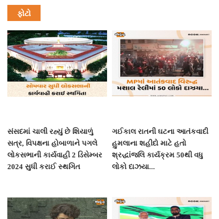
ફોટો
સંસદમાં ચાલી રહ્યું છે શિયાળું
ગઈકાલ રાતની ઘટના આતંકવાદી
સત્ર, વિપક્ષના હોબાળાને પગલે
હુમલાના શહીદો માટે હતો
લોકસભાની કાર્યવાહી 2 ડિસેમ્બર
શ્રદ્ધાંજલિ કાર્યક્રમ 50થી વધુ
2024 સુધી કરાઈ સ્થગિત
લોકો દાઝયા...