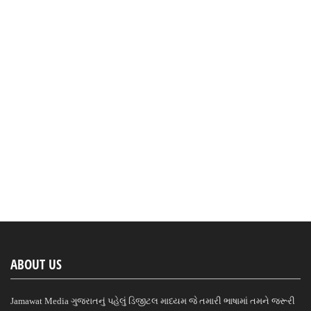
ABOUT US
Jamawat Media ગુજરાતનું પહેલું ડિજીટલ માધ્યમ જે તમારી ભાષામાં તમને જરૂરી