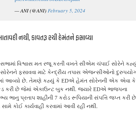
— ANI (@ANI)
February 5, 2024
ાતાવહી નથી, કાવતરૂ રચી હેમંતને ફસાવ્યા
સભામાં વિશ્વાસ મત રજૂ કરતી વખતે સીએમ ચંપાઈ સોરેને કહ્યું
 સોરેનને ફસાવવા માટે કેન્દ્રીય તપાસ એજન્સીઓનો દુરુપયો
ાં આવ્યો છે. તેમણે કહ્યું કે EDએ હેમંત સોરેનની એક એવા કે
ડ કરી છે જેમાં એકાઉન્ટ બુક નથી. જ્યારે EDએ ભાજપના
ભ્ય ભાનુ પ્રતાપ શાહીની 7 કરોડ રૂપિયાની સંપત્તિ જપ્ત કરી છે,
 સામે કોઈ કાર્યવાહી કરવામાં આવી રહી નથી.