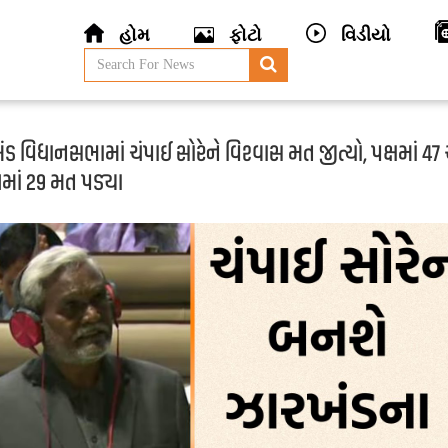
હોમ
ફોટો
વિડીયો
ડ વિધાનસભામાં ચંપાઈ સોરેને વિશ્વાસ મત જીત્યો, પક્ષમાં 47
માં 29 મત પડ્યા