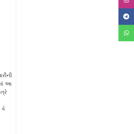
આરીની
માં આ
્રે
 કે