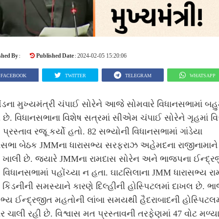
shed By :
Published Date :
2024-02-05 15:20:06
FACEBOOK
TWITTER
TELEGRAM
WHATSAPP
ડના મુખ્યમંત્રી ચંપાઈ સોરેને આજે સોમવારે વિધાનસભામાં બહ
 છે. વિધાનસભાના વિશેષ સત્રમાં સીએમ ચંપાઈ સોરેને ગૃહમાં વિ
પ્રસ્તાવ રજૂ કર્યો હતો. 82 સભ્યોની વિધાનસભામાં ગાંડેયા
નસભા બેઠક JMMના ધારાસભ્ય સરફરાઝ અહેમદના રાજીનામાને
 ખાલી છે. જ્યારે JMMના રામદાસ સોરેન અને ભાજપના ઈન્દ્ર
વિધાનસભામાં પહોંચ્યા ન હતા. ઘાટસિલાના JMM ધારાસભ્ય ર
 કિડનીની સમસ્યાને કારણે દિલ્હીની હોસ્પિટલમાં દાખલ છે. ભ
ભ્ય ઈન્દ્રજીત મહતોની લાંબા સમયથી હૈદરાબાદની હોસ્પિટલમ
ર ચાલી રહી છે. વિશ્વાસ મત પ્રસ્તાવની તરફેણમાં 47 વોટ મળ્યા