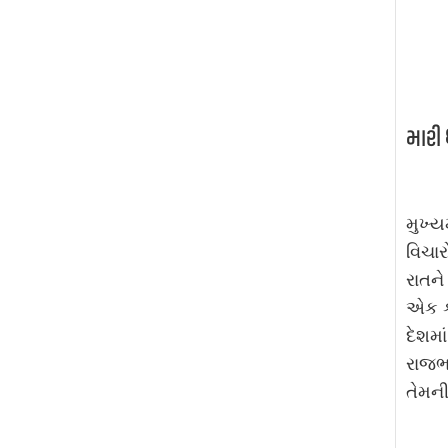
મારી
મુખ્ય
વિચા
રાતને
એક કા
દેશમા
રાજભવ
તેમન