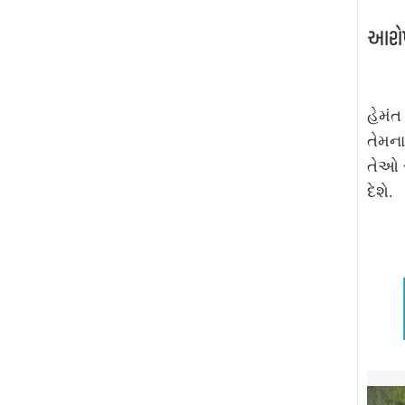
આરોપ
હેમંત
તેમન
તેઓ 
દેશે.