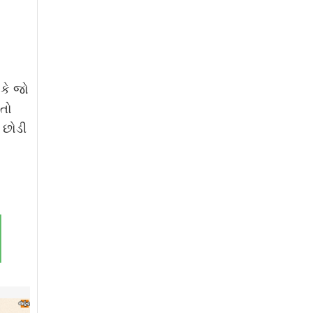
 કે જો
તો
 છોડી