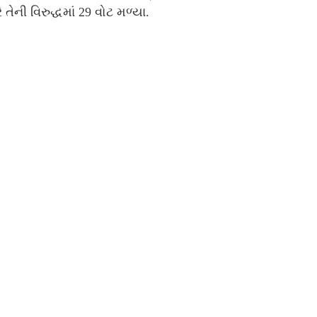
 તેની વિરુદ્ધમાં 29 વોટ મળ્યા.