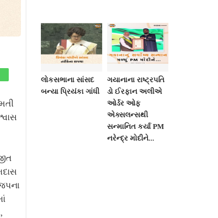
લોકસભાના સાંસદ
ગયાનાના રાષ્ટ્રપતિ
બન્યા પ્રિયંકા ગાંધી
ડો ઈરફાન અલીએ
ુમતી
ઓર્ડર ઓફ
એક્સલન્સથી
શ્વાસ
સન્માનિત કર્યા PM
નરેન્દ્ર મોદીને...
જીત
ામદાસ
ાજપના
ાં
,