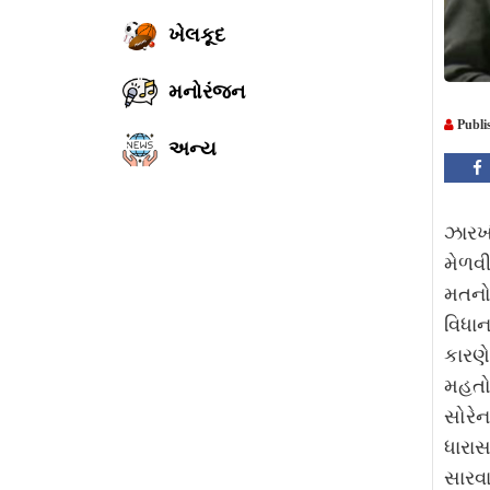
ખેલકૂદ
મનોરંજન
Publi
અન્ય
ઝારખં
મેળવી
મતનો 
વિધા
કારણે
મહતો 
સોરેન
ધારાસ
સારવા