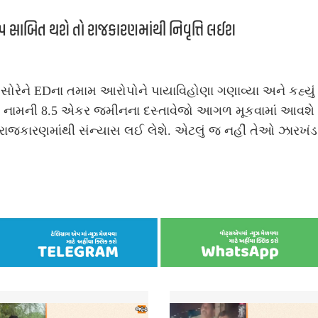
 સાબિત થશે તો રાજકારણમાંથી નિવૃત્તિ લઈશ
 સોરેને EDના તમામ આરોપોને પાયાવિહોણા ગણાવ્યા અને કહ્યું
ા નામની 8.5 એકર જમીનના દસ્તાવેજો આગળ મૂકવામાં આવશે 
રાજકારણમાંથી સંન્યાસ લઈ લેશે. એટલું જ નહીં તેઓ ઝારખંડ