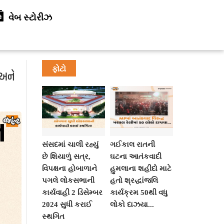
વેબ સ્ટોરીઝ
ફોટો
 અને
સંસદમાં ચાલી રહ્યું
ગઈકાલ રાતની
છે શિયાળું સત્ર,
ઘટના આતંકવાદી
વિપક્ષના હોબાળાને
હુમલાના શહીદો માટે
પગલે લોકસભાની
હતો શ્રદ્ધાંજલિ
કાર્યવાહી 2 ડિસેમ્બર
કાર્યક્રમ 50થી વધુ
2024 સુધી કરાઈ
લોકો દાઝયા...
સ્થગિત