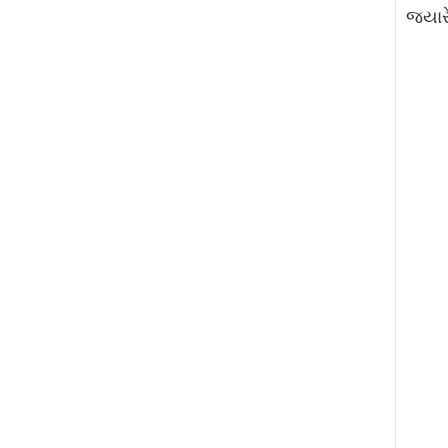
જ્યારે