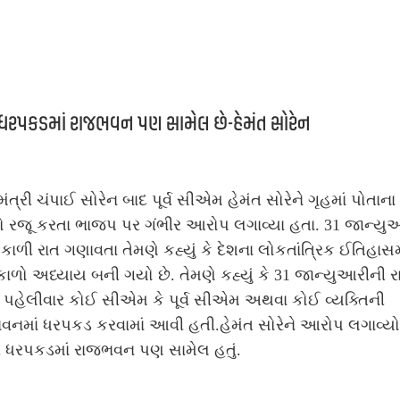
 ધરપકડમાં રાજભવન પણ સામેલ છે-હેમંત સોરેન
મંત્રી ચંપાઈ સોરેન બાદ પૂર્વ સીએમ હેમંત સોરેને ગૃહમાં પોતાના
રો રજૂ કરતા ભાજપ પર ગંભીર આરોપ લગાવ્યા હતા. 31 જાન્યુ
 કાળી રાત ગણાવતા તેમણે કહ્યું કે દેશના લોકતાંત્રિક ઈતિહાસ
ળો અધ્યાય બની ગયો છે. તેમણે કહ્યું કે 31 જાન્યુઆરીની રાત
ં પહેલીવાર કોઈ સીએમ કે પૂર્વ સીએમ અથવા કોઈ વ્યક્તિની
નમાં ધરપકડ કરવામાં આવી હતી.હેમંત સોરેને આરોપ લગાવ્યો
ી ધરપકડમાં રાજભવન પણ સામેલ હતું.