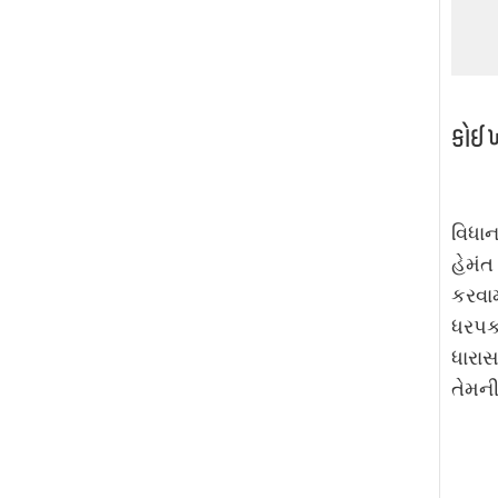
કોઈ ખ
વિધાન
હેમંત
કરવામ
ધરપક
ધારાસ
તેમની