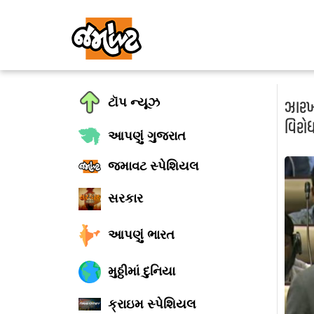
ટૉપ ન્યૂઝ
ઝારખં
વિરોધ
આપણું ગુજરાત
જમાવટ સ્પેશિયલ
સરકાર
આપણું ભારત
મુઠ્ઠીમાં દુનિયા
ક્રાઇમ સ્પેશિયલ