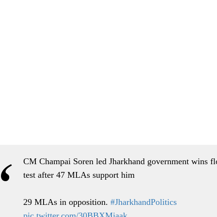
CM Champai Soren led Jharkhand government wins fl
test after 47 MLAs support him
29 MLAs in opposition.
#JharkhandPolitics
pic.twitter.com/30BBXMjaak