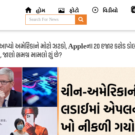
હોમ
ફોટો
વિડીયો
 આપ્યો અમેરિકાને મોટો ઝટકો, Appleના 20 હજાર કરોડ ડો
ા, જાણો સમગ્ર મામલો શું છે?