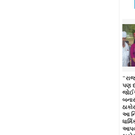
"રાજ
પણ દર
જોઈએ
બનાસ
ઠાકોર
આ નિ
ધાર્મ
આપવામ