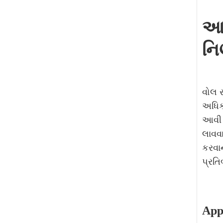
આઇ
નિ
વોલ સ
અધિક
આવી 
લાવવ
કરવા
પ્રતિ
Appl