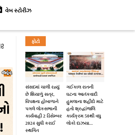
વેબ સ્ટોરીઝ
ફોટો
લર
સંસદમાં ચાલી રહ્યું
ગઈકાલ રાતની
છે શિયાળું સત્ર,
ઘટના આતંકવાદી
વિપક્ષના હોબાળાને
હુમલાના શહીદો માટે
પગલે લોકસભાની
હતો શ્રદ્ધાંજલિ
કાર્યવાહી 2 ડિસેમ્બર
કાર્યક્રમ 50થી વધુ
2024 સુધી કરાઈ
લોકો દાઝયા...
સ્થગિત