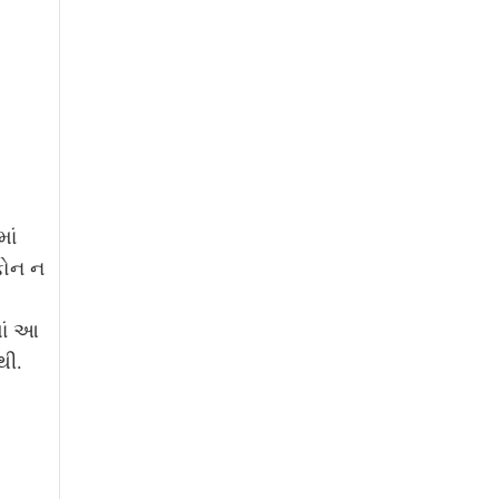
ાં
ફોન ન
ાં આ
નથી.