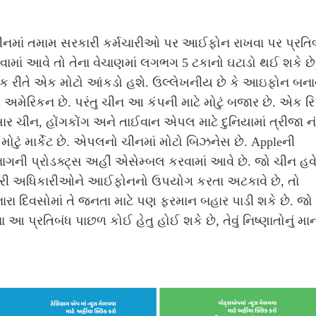
ીનમાં તમામ સરકારી કર્મચારીઓ પર આઈફોન રાખવા પર પ્રતિ
ામાં આવે તો તેના વેચાણમાં લગભગ 5 ટકાનો ઘટાડો થઈ શકે છે
િક રીતે એક મોટો આંકડો હશે. ઉલ્લેખનીય છે કે આઇફોન બના
 અમેરિકન છે. પરંતુ ચીન આ કંપની માટે મોટું બજાર છે. એક રિપ
ર ચીન, હોંગકોંગ અને તાઈવાન એપલ માટે દુનિયામાં ત્રીજા નં
મોટું માર્કેટ છે. એપલનો ચીનમાં મોટો બિઝનેસ છે. Appleની
ાગની પ્રોડક્ટ્સ અહીં એસેમ્બલ કરવામાં આવે છે. જો ચીન હવ
રી અધિકારીઓને આઈફોનનો ઉપયોગ કરતા અટકાવે છે, તો
ા દિવસોમાં તે જનતા માટે પણ ફરમાન બહાર પાડી શકે છે. જો 
 આ પ્રતિબંધ પાછળ કોઈ હેતુ હોઈ શકે છે, તેવું નિષ્ણાતોનું માનવ