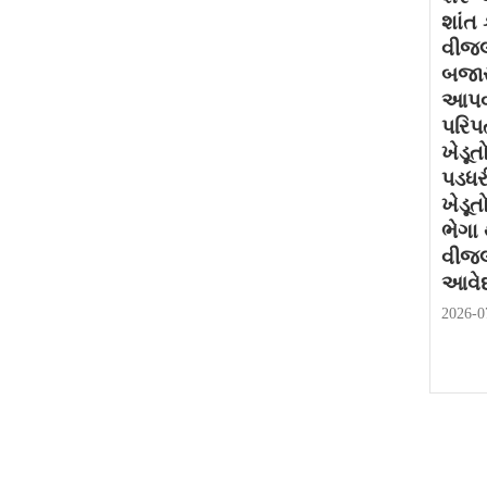
શાંત 
વીજલ
બજાર
આપવા
પરિપત
ખેડૂત
પડધર
ખેડૂત
ભેગા
વીજલ
આવેદ
2026-0