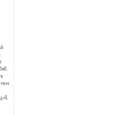
યો
ે
ર
સૌથી
ના
7 લાખ
 હતી.