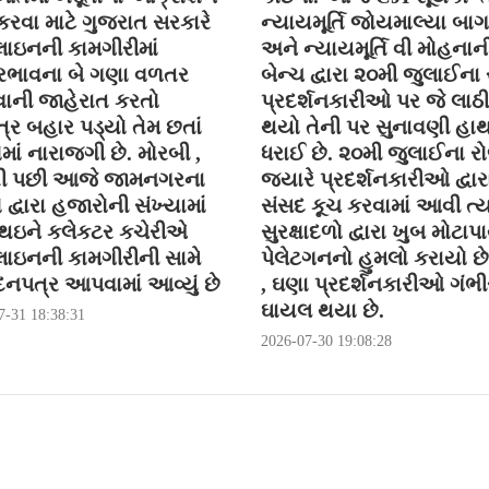
કરવા માટે ગુજરાત સરકારે
ન્યાયમૂર્તિ જોયમાલ્યા બા
ાઇનની કામગીરીમાં
અને ન્યાયમૂર્તિ વી મોહનાન
ભાવના બે ગણા વળતર
બેન્ચ દ્વારા ૨૦મી જુલાઈના
ની જાહેરાત કરતો
પ્રદર્શનકારીઓ પર જે લાઠી
્ર બહાર પડ્યો તેમ છતાં
થયો તેની પર સુનાવણી હા
ોમાં નારાજગી છે. મોરબી ,
ધરાઈ છે. ૨૦મી જુલાઈના ર
ી પછી આજે જામનગરના
જયારે પ્રદર્શનકારીઓ દ્વાર
ો દ્વારા હજારોની સંખ્યામાં
સંસદ કૂચ કરવામાં આવી ત્ય
 થઇને કલેકટર કચેરીએ
સુરક્ષાદળો દ્વારા ખુબ મોટાપા
ાઇનની કામગીરીની સામે
પેલેટગનનો હુમલો કરાયો છે 
નપત્ર આપવામાં આવ્યું છે
, ઘણા પ્રદર્શનકારીઓ ગંભીર
ઘાયલ થયા છે.
7-31 18:38:31
2026-07-30 19:08:28