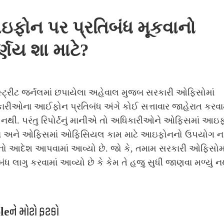
ફોન પર પ્રતિબંધ મૂકવાનો
ર્ણય શા માટે?
્ટ્રીટ જર્નલમાં છપાયેલા અહેવાલ મુજબ સરકારી ઓફિસોમાં
ારીઓના આઈફોન પ્રતિબંધ અંગે કોઈ સત્તાવાર જાહેરાત કરવામ
નથી. પરંતુ રિપોર્ટનું માનીએ તો અધિકારીઓને ઓફિસમાં આઇ
ા અને ઓફિસમાં ઓફિસિયલ કામ માટે આઇફોનનો ઉપયોગ ન
નો આદેશ આપવામાં આવ્યો છે. જો કે, તમામ સરકારી ઓફિસોમ
બંધ લાગુ કરવામાં આવ્યો છે કે કેમ તે હજુ સુધી જાણવા મળ્યું 
eને મોટો ફટકો