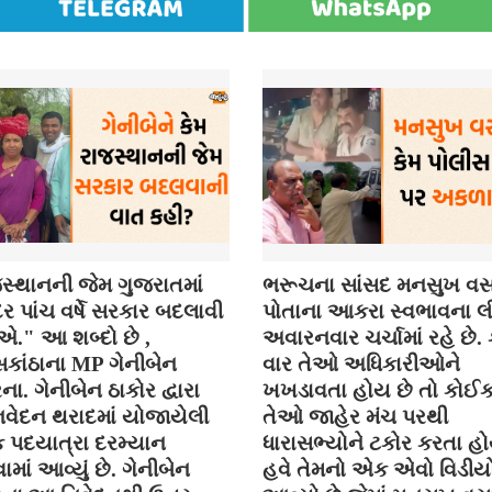
સ્થાનની જેમ ગુજરાતમાં
ભરૂચના સાંસદ મનસુખ વસ
 પાંચ વર્ષે સરકાર બદલાવી
પોતાના આકરા સ્વભાવના લી
." આ શબ્દો છે ,
અવારનવાર ચર્ચામાં રહે છે
કાંઠાના MP ગેનીબેન
વાર તેઓ અધિકારીઓને
ના. ગેનીબેન ઠાકોર દ્વારા
ખખડાવતા હોય છે તો કોઈ
વેદન થરાદમાં યોજાયેલી
તેઓ જાહેર મંચ પરથી
િક પદયાત્રા દરમ્યાન
ધારાસભ્યોને ટકોર કરતા હો
ાં આવ્યું છે. ગેનીબેન
હવે તેમનો એક એવો વિડીયો