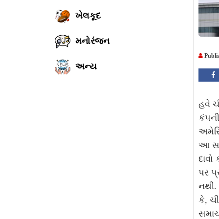
ખેલકૂદ
મનોરંજન
Publi
અન્ય
હવે ચ
કંપન
અમેરિ
આ સમગ
દાવો 
પર પ્
નથી. 
કે, 
સમાચા