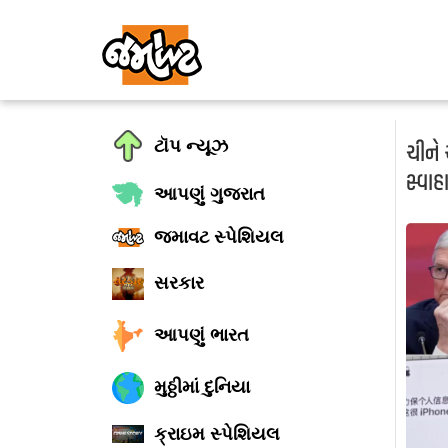
ટૉપ ન્યૂઝ
ચીને
સ્વાહ
આપણું ગુજરાત
જમાવટ સ્પેશિયલ
સરકાર
આપણું ભારત
મુઠ્ઠીમાં દુનિયા
ક્રાઇમ સ્પેશિયલ