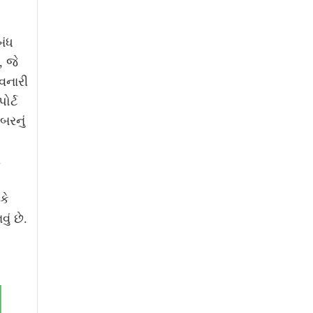
બંધ
, જે
વનારી
ોર્ટ
બરનું
ે
કે
ું છે.