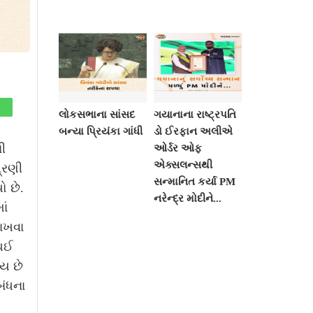
લોકસભાના સાંસદ
ગયાનાના રાષ્ટ્રપતિ
બન્યા પ્રિયંકા ગાંધી
ડો ઈરફાન અલીએ
ી
ઓર્ડર ઓફ
એક્સલન્સથી
્રણી
સન્માનિત કર્યા PM
ો છે.
નરેન્દ્ર મોદીને...
ાં
રાખવા
 થઈ
ય છે
બંધના