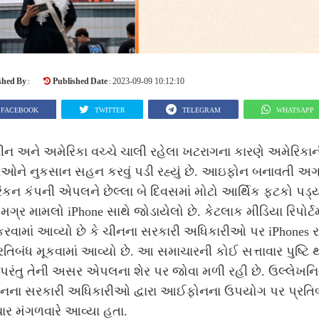
shed By :
Published Date :
2023-09-09 10:12:10
FACEBOOK
TWITTER
TELEGRAM
WHATSAPP
ીન અને અમેરિકા વચ્ચે ચાલી રહેલા ખટરાગના કારણે અમેરિકાન
ીઓને નુકસાન સહન કરવું પડી રહ્યું છે. આઇફોન બનાવતી અગ
કન કંપની એપલને છેલ્લા બે દિવસમાં મોટો આર્થિક ફટકો પડ્ય
્ર મામલો iPhone સાથે જોડાયેલો છે. કેટલાક મીડિયા રિપોર્ટમ
કરવામાં આવ્યો છે કે ચીનના સરકારી અધિકારીઓ પર iPhones 
રતિબંધ મૂકવામાં આવ્યો છે. આ સમાચારની કોઈ સત્તાવાર પુષ્ટિ
પરંતુ તેની અસર એપલના શેર પર જોવા મળી રહી છે. ઉલ્લેખનિ
ચીનના સરકારી અધિકારીઓ દ્વારા આઈફોનના ઉપયોગ પર પ્રતિ
ર મંગળવારે આવ્યા હતા.