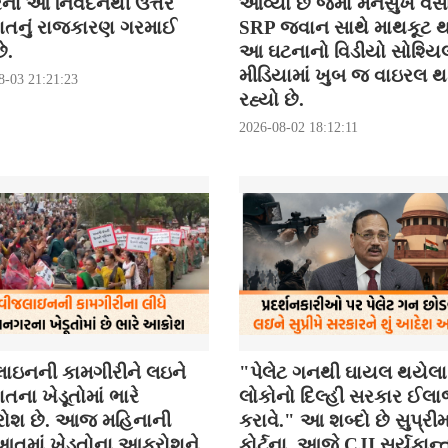
રના આ નિવેદનથી ઉત્તર
આવ્યો છે જેમાં મનસુખ વસ
ાતનું રાજકારણ ગરમાઈ
SRP જવાન સાથે માથકૂટ થ
ે.
આ ઘટનાનો વિડીયો સોશ્યિ
મીડિયામાં ખુબ જ વાઇરલ 
8-03 21:21:23
રહ્યો છે.
2026-08-02 18:12:11
ાઇનની કામગીરીને લઇને
"પેલેટ ગનથી ઘાયલ થયેલા
તના ખેડૂતોમાં ભારે
લોકોનો દિલ્હી સરકાર ઈલ
ોશ છે. આજ મહિનાની
કરાવે." આ શબ્દો છે સુપ્રી
તમાં ખેડૂતોના આક્રોશને
કોર્ટના. આજે CJI સૂર્યકાન્ત