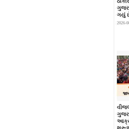
ઠાકો
ગુજર
ગયું છ
2026-0
વીજલ
ગુજરા
આક્ર
શરૂઆ