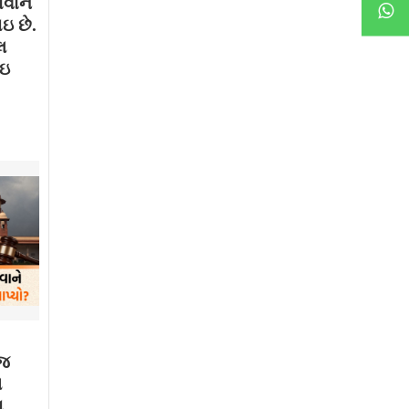
ાવાને
ઇ છે.
લ
થઇ
ાજ
મ
 ,