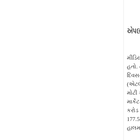
એપલન
મીડિય
હતો. 
દિવસ
(એટલે
મોટી 
માર્ક
કરોડ 
177.5
હાલમા