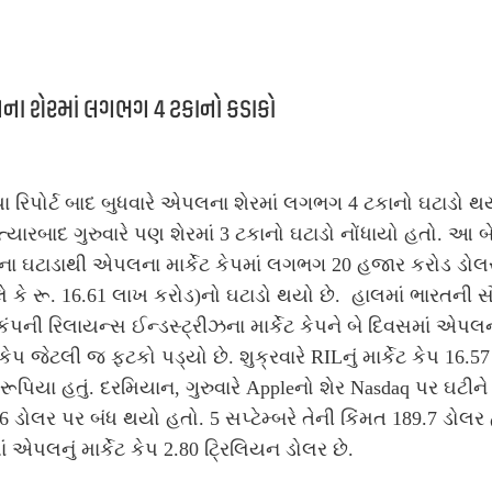
ા શેરમાં લગભગ 4 ટકાનો કડાકો
ા રિપોર્ટ બાદ બુધવારે એપલના શેરમાં લગભગ 4 ટકાનો ઘટાડો થ
ત્યારબાદ ગુરુવારે પણ શેરમાં 3 ટકાનો ઘટાડો નોંધાયો હતો. આ બ
ના ઘટાડાથી એપલના માર્કેટ કેપમાં લગભગ 20 હજાર કરોડ ડોલ
 ​​કે રૂ. 16.61 લાખ કરોડ)નો ઘટાડો થયો છે. હાલમાં ભારતની 
કંપની રિલાયન્સ ઈન્ડસ્ટ્રીઝના માર્કેટ કેપને બે દિવસમાં એપલ
ેટકેપ જેટલી જ ફટકો પડ્યો છે. શુક્રવારે RILનું માર્કેટ કેપ 16.5
રૂપિયા હતું. દરમિયાન, ગુરુવારે Appleનો શેર Nasdaq પર ઘટીને
6 ડોલર પર બંધ થયો હતો. 5 સપ્ટેમ્બરે તેની કિંમત 189.7 ડોલર
ં એપલનું માર્કેટ કેપ 2.80 ટ્રિલિયન ડોલર છે.