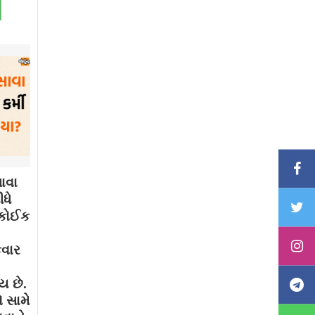
ાવા
ધે
. કોઈક
કવાર
ય છે.
 સામે