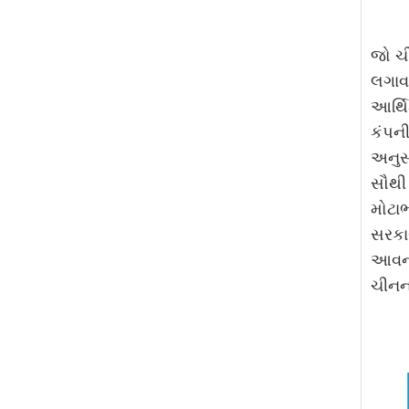
જો ચ
લગાવવ
આર્થ
કંપની
અનુસા
સૌથી 
મોટાભ
સરકા
આવનાર
ચીનના