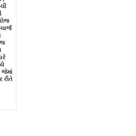
ગચી
ી
 રોજ
ચાર્જ
થ
ોજ
ા
ારે
યે
જેમાં
 રીતે