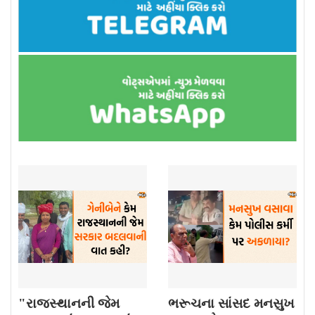
"રાજસ્થાનની જેમ
ભરૂચના સાંસદ મનસુખ