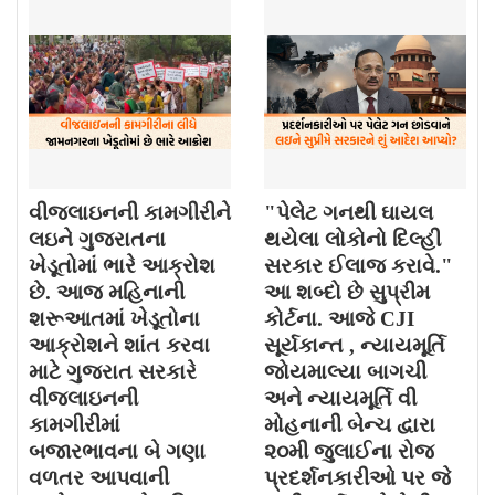
વીજલાઇનની કામગીરીને
"પેલેટ ગનથી ઘાયલ
લઇને ગુજરાતના
થયેલા લોકોનો દિલ્હી
ખેડૂતોમાં ભારે આક્રોશ
સરકાર ઈલાજ કરાવે."
છે. આજ મહિનાની
આ શબ્દો છે સુપ્રીમ
શરૂઆતમાં ખેડૂતોના
કોર્ટના. આજે CJI
આક્રોશને શાંત કરવા
સૂર્યકાન્ત , ન્યાયમૂર્તિ
માટે ગુજરાત સરકારે
જોયમાલ્યા બાગચી
વીજલાઇનની
અને ન્યાયમૂર્તિ વી
કામગીરીમાં
મોહનાની બેન્ચ દ્વારા
બજારભાવના બે ગણા
૨૦મી જુલાઈના રોજ
વળતર આપવાની
પ્રદર્શનકારીઓ પર જે