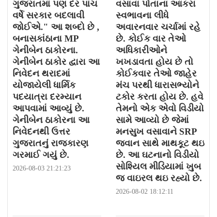
ગુજરાતમાં પણ દર પાંચ
વસાવા પોતાના આકરા
વર્ષે સરકાર બદલાવી
સ્વભાવના લીધે
જોઈએ." આ શબ્દો છે ,
અવારનવાર ચર્ચામાં રહે
બનાસકાંઠાના MP
છે. કોઈક વાર તેઓ
ગેનીબેન ઠાકોરના.
અધિકારીઓને
ગેનીબેન ઠાકોર દ્વારા આ
ખખડાવતા હોય છે તો
નિવેદન થરાદમાં
કોઈકવાર તેઓ જાહેર
યોજાયેલી ધાર્મિક
મંચ પરથી ધારાસભ્યોને
પદયાત્રા દરમ્યાન
ટકોર કરતા હોય છે. હવે
આપવામાં આવ્યું છે.
તેમનો એક એવો વિડીયો
ગેનીબેન ઠાકોરના આ
સામે આવ્યો છે જેમાં
નિવેદનથી ઉત્તર
મનસુખ વસાવાને SRP
ગુજરાતનું રાજકારણ
જવાન સાથે માથકૂટ થઇ
ગરમાઈ ગયું છે.
છે. આ ઘટનાનો વિડીયો
સોશ્યિલ મીડિયામાં ખુબ
2026-08-03 21:21:23
જ વાઇરલ થઇ રહ્યો છે.
2026-08-02 18:12:11