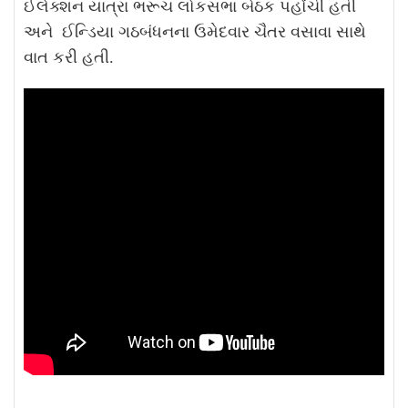
ઈલેક્શન યાત્રા ભરૂચ લોકસભા બેઠક પહોંચી હતી
અને ઈન્ડિયા ગઠબંધનના ઉમેદવાર ચૈતર વસાવા સાથે
વાત કરી હતી.