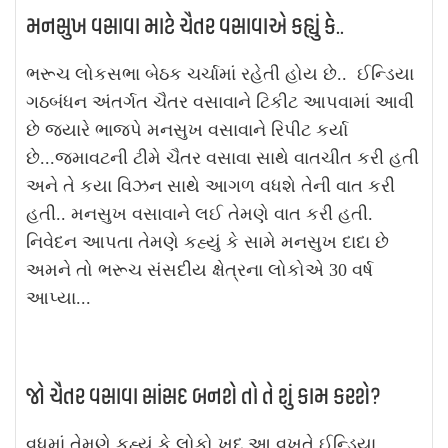
મનસુખ વસાવા માટે ચૈતર વસાવાએ કહ્યું કે..
ભરૂચ લોકસભા બેઠક ચર્ચામાં રહેતી હોય છે.. ઈન્ડિયા
ગઠબંધન અંતર્ગત ચૈતર વસાવાને ટિકીટ આપવામાં આવી
છે જ્યારે ભાજપે મનસુખ વસાવાને રિપીટ કર્યા
છે...જમાવટની ટીમે ચૈતર વસાવા સાથે વાતચીત કરી હતી
અને તે કયા વિઝન સાથે આગળ વધશે તેની વાત કરી
હતી.. મનસુખ વસાવાને લઈ તેમણે વાત કરી હતી.
નિવેદન આપતા તેમણે કહ્યું કે સામે મનસુખ દાદા છે
અમને તો ભરૂચ સંસદીય ક્ષેત્રના લોકોએ 30 વર્ષ
આપ્યા...
જો ચૈતર વસાવા સાંસદ બનશે તો તે શું કામ કરશે?
વધુમાં તેમણે કહ્યું કે લોકો ખુદ આ વખતે ઈન્ડિયા