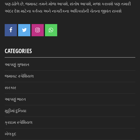
પણ ઢંઢોળે છે, જમાવટ તમને મોજ આપશે, સંતોષ આપશે, મજા કરાવશે પણ તમારી
અંદર દેશ માટેના કર્તવ્ય અને નાગરીકના અધિકારોની ચેતના જીવંત રાખશે
CATEGORIES
આપણું ગુજરાત
જમાવટ સ્પેશિયલ
સરકાર
આપણું ભારત
મુઠ્ઠીમાં દુનિયા
ક્રાઇમ સ્પેશિયલ
ખેલકૂદ