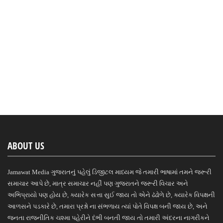
ABOUT US
Jamawat Media ગુજરાતનું પહેલું ડિજીટલ માધ્યમ જે તમારી ભાષામાં તમને જરૂરી
સમાચાર આપે છે, માત્ર સમાચાર નહીં પણ ગુજરાતને જરૂરી વિચાર અને
અભિપ્રાયો પણ હોય છે, ક્યારેક સત્તા સુઈ જાય તો એને ઢંઢોળે છે, ક્યારેક વિપક્ષની
આળસને પડકારે છે, તમારા પ્રશ્નો ના સંભળાય ત્યાં પોતે વિપક્ષ બની જાય છે, અને
જનતા રાજનીતિક ચશ્મા પહેરીને દંભી બનતી જાય તો તમારી અંદરના નાગરીકને