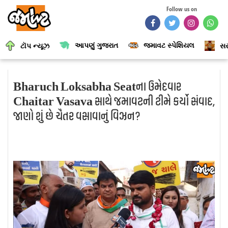
Follow us on
આપણું ગુજરાત
જમાવટ સ્પેશિયલ
ટૉપ ન્યૂઝ
સર
Bharuch Loksabha Seatના ઉમેદવાર
Chaitar Vasava સાથે જમાવટની ટીમે કર્યો સંવાદ,
જાણો શું છે ચૈતર વસાવાનું વિઝન?