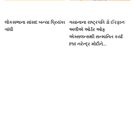
લોકસભાના સાંસદ બન્યા પ્રિયંકા
ગયાનાના રાષ્ટ્રપતિ ડો ઈરફાન
ગાંધી
અલીએ ઓર્ડર ઓફ
એક્સલન્સથી સન્માનિત કર્યા
PM નરેન્દ્ર મોદીને...