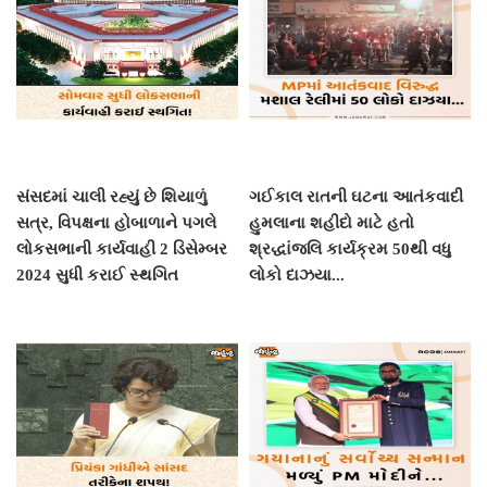
સંસદમાં ચાલી રહ્યું છે શિયાળું
ગઈકાલ રાતની ઘટના આતંકવાદી
સત્ર, વિપક્ષના હોબાળાને પગલે
હુમલાના શહીદો માટે હતો
લોકસભાની કાર્યવાહી 2 ડિસેમ્બર
શ્રદ્ધાંજલિ કાર્યક્રમ 50થી વધુ
2024 સુધી કરાઈ સ્થગિત
લોકો દાઝયા...