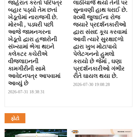
જાહેરાત કરતો પરિપત્ર
લાઠીચાર્જ થયો તેની પર
બહાર પડ્યો તેમ છતાં
સુનાવણી હાથ ધરાઈ છે.
ખેડૂતોમાં નારાજગી છે.
૨૦મી જુલાઈના રોજ
મોરબી , પડધરી પછી
જયારે પ્રદર્શનકારીઓ
આજે જામનગરના
દ્વારા સંસદ કૂચ કરવામાં
ખેડૂતો દ્વારા હજારોની
આવી ત્યારે સુરક્ષાદળો
સંખ્યામાં ભેગા થઇને
દ્વારા ખુબ મોટાપાયે
કલેકટર કચેરીએ
પેલેટગનનો હુમલો
વીજલાઇનની
કરાયો છે જેમાં , ઘણા
કામગીરીની સામે
પ્રદર્શનકારીઓ ગંભીર
આવેદનપત્ર આપવામાં
રીતે ઘાયલ થયા છે.
આવ્યું છે
2026-07-30 19:08:28
2026-07-31 18:38:31
ફોટો