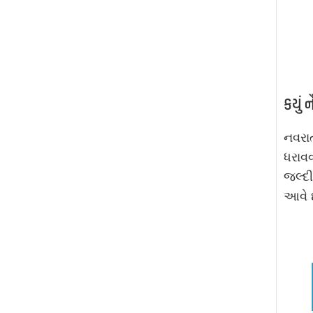
કયું 
નવરા
ધરાવવ
જલ્દી
આવે છ