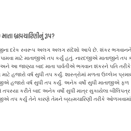
છે માતા બ્રહ્મચારિણીનું રૂપ?
જીના દરેક સ્વરૂપ અલગ અલગ સંદેશો આપે છે. શંકર ભગવાનને
 પામવા માટે માતાજીએ તપ કર્યું હતું. નારદજીએ માતાજીને તપ ક
ં અને આ જાણ્યા બાદ માતા પાર્વતીએ ભગવાન શંકરને પતિ તરીકે
 માટે હજારો વર્ષ સુધી તપ કર્યું. શાસ્ત્રોમાં મળતા ઉલ્લેખ પ્રમા
ીએ હજારો વર્ષ સુધી તપ કર્યું. અનેક વર્ષો સુધી માતાજીએ ફળ
 તપસ્યા કરીતે બાદ અનેક વર્ષો સુધી માત્ર સુકાયેલા બીલિપત્ર
ીએ તપ કર્યું તેને કારણે તેમને બ્રહ્મચારિણી તરીકે ઓળખવામા