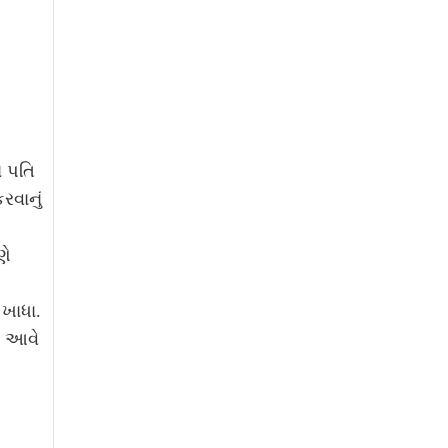
 પતિ
રવાનું
ણે
 ખાધા.
ં આવે