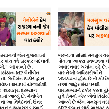
સ્થાનની જેમ ગુજરાતમાં
ભરૂચના સાંસદ મનસુખ વસ
 પાંચ વર્ષે સરકાર બદલાવી
પોતાના આકરા સ્વભાવના લી
." આ શબ્દો છે ,
અવારનવાર ચર્ચામાં રહે છે
કાંઠાના MP ગેનીબેન
વાર તેઓ અધિકારીઓને
ના. ગેનીબેન ઠાકોર દ્વારા
ખખડાવતા હોય છે તો કોઈ
વેદન થરાદમાં યોજાયેલી
તેઓ જાહેર મંચ પરથી
િક પદયાત્રા દરમ્યાન
ધારાસભ્યોને ટકોર કરતા હો
ાં આવ્યું છે. ગેનીબેન
હવે તેમનો એક એવો વિડીયો
રના આ નિવેદનથી ઉત્તર
આવ્યો છે જેમાં મનસુખ વસ
ાતનું રાજકારણ ગરમાઈ
SRP જવાન સાથે માથકૂટ થ