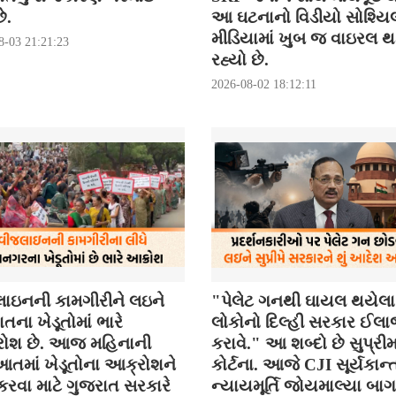
ે.
આ ઘટનાનો વિડીયો સોશ્યિ
મીડિયામાં ખુબ જ વાઇરલ 
8-03 21:21:23
રહ્યો છે.
2026-08-02 18:12:11
ાઇનની કામગીરીને લઇને
"પેલેટ ગનથી ઘાયલ થયેલા
તના ખેડૂતોમાં ભારે
લોકોનો દિલ્હી સરકાર ઈલ
ોશ છે. આજ મહિનાની
કરાવે." આ શબ્દો છે સુપ્રી
તમાં ખેડૂતોના આક્રોશને
કોર્ટના. આજે CJI સૂર્યકાન્ત
કરવા માટે ગુજરાત સરકારે
ન્યાયમૂર્તિ જોયમાલ્યા બા