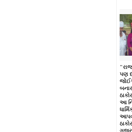
"રાજ
પણ દર
જોઈએ
બનાસ
ઠાકોર
આ નિ
ધાર્મ
આપવામ
ઠાકો
ગુજર