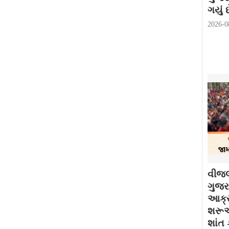
ગયું છ
2026-0
વીજલ
ગુજરા
આક્ર
શરૂઆ
શાંત 