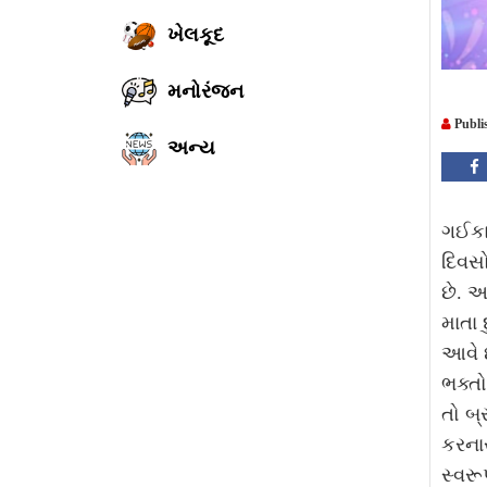
ખેલકૂદ
મનોરંજન
Publi
અન્ય
ગઈકાલ
દિવસ
છે. આ
માતા 
આવે છ
ભક્ત
તો બ
કરનાર
સ્વર