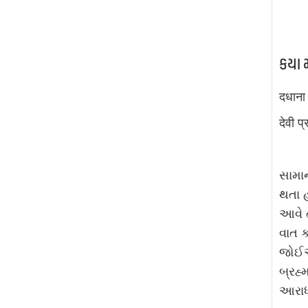
કયા 
दधाना 
देवी प्
સામાન
થતા હ
આવે ત
વાત 
જોઈએ
બ્રહ્
આરાધન