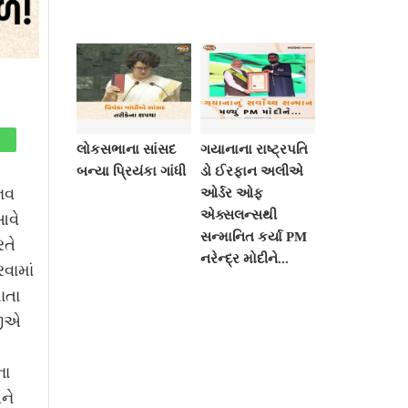
લોકસભાના સાંસદ
ગયાનાના રાષ્ટ્રપતિ
બન્યા પ્રિયંકા ગાંધી
ડો ઈરફાન અલીએ
નવ
ઓર્ડર ઓફ
એક્સલન્સથી
આવે
સન્માનિત કર્યા PM
રતે
નરેન્દ્ર મોદીને...
વામાં
ાતા
જીએ
ના
ને