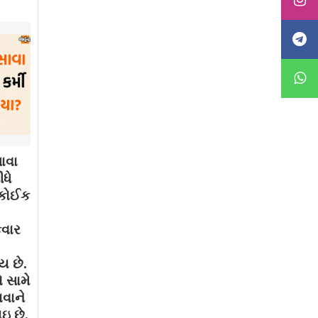
ાવા
ધે
. કોઈક
કવાર
ય છે.
 સામે
ાવાને
ઇ છે.