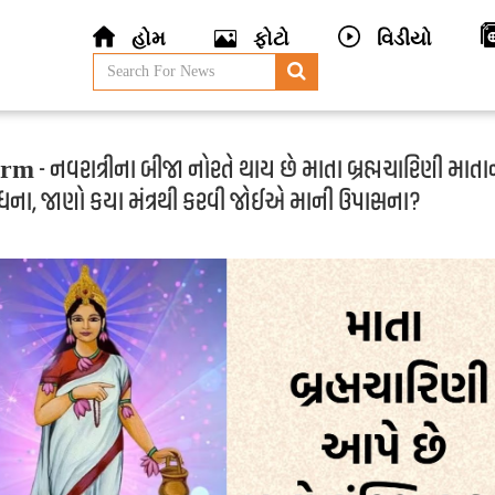
હોમ
ફોટો
વિડીયો
 - નવરાત્રીના બીજા નોરતે થાય છે માતા બ્રહ્મચારિણી માતા
ના, જાણો કયા મંત્રથી કરવી જોઈએ માની ઉપાસના?