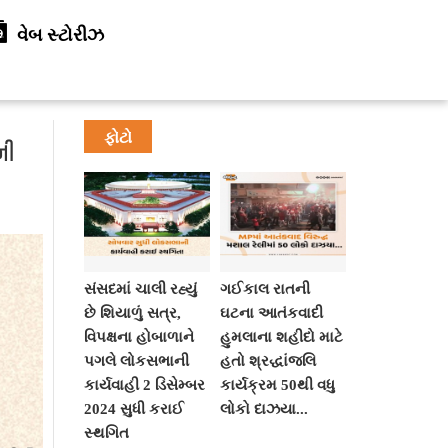
વેબ સ્ટોરીઝ
ફોટો
ની
સંસદમાં ચાલી રહ્યું
ગઈકાલ રાતની
છે શિયાળું સત્ર,
ઘટના આતંકવાદી
વિપક્ષના હોબાળાને
હુમલાના શહીદો માટે
પગલે લોકસભાની
હતો શ્રદ્ધાંજલિ
કાર્યવાહી 2 ડિસેમ્બર
કાર્યક્રમ 50થી વધુ
2024 સુધી કરાઈ
લોકો દાઝયા...
સ્થગિત