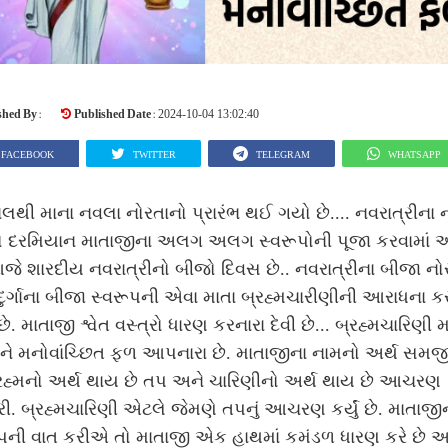
shed By :
Published Date :
2024-10-04 13:02:40
FACEBOOK
TWITTER
TELEGRAM
WHATSAPP
થી માના નવલા નોરતાનો પ્રારંભ થઈ ગયો છે.... નવરાત્રીના 
ો દરમિયાન માતાજીના અલગ અલગ સ્વરૂપોની પૂજા કરવામાં 
જે શારદીય નવરાત્રીનો બીજો દિવસ છે.. નવરાત્રીના બીજા નો
દુર્ગાના બીજા સ્વરૂપની એવા માતા બ્રહ્મચારીણીની આરાધના કર
ે. માતાજી શ્વેત વસ્ત્રો ધારણ કરનારા દેવી છે... બ્રહ્મચારિણી મ
ોને મનોવાંચ્છિત ફળ આપનારા છે. માતાજીના નામનો અર્થ સમ
્રહ્મનો અર્થ થાય છે તપ અને ચારિણીનો અર્થ થાય છે આચરણ
ી. બ્રહ્મચારિણી એટલે જેમણે તપનું આચરણ કર્યું છે. માતાજી
ૂપની વાત કરીએ તો માતાજી એક હાથમાં કમંડળ ધારણ કરે છે અ