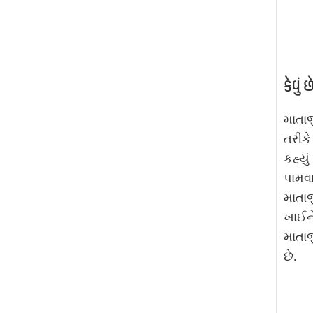
કેવું 
માતા
તરીકે
કહ્યુ
પામવા
માતાજ
ખાઈને
માતાજ
છે.