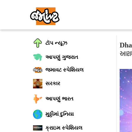
ટૉપ ન્યૂઝ
Dharm
આરાધ
આપણું ગુજરાત
જમાવટ સ્પેશિયલ
સરકાર
આપણું ભારત
મુઠ્ઠીમાં દુનિયા
ક્રાઇમ સ્પેશિયલ