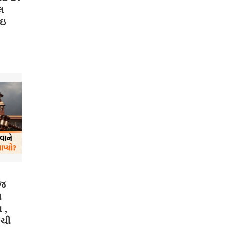
લ
થઇ
ાજ
મ
 ,
ગચી