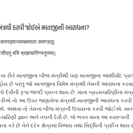
મંત્રથી કરવી જોઈએ માતાજીની આરાધના?
करपद्माभ्यामक्षमाला कमण्डलू|
रसीदतु मयि ब्रह्मचारिण्यनुत्तमा||
્ય રીતે માતાજીના બીજ મંત્રીથી પણ માતાજીના આશીર્વાદ પ્રાપ
ોય છે પરંતુ જો માતાજીના વિશેષ મંત્રથી તેમની આરાધના કરવામ
ો દેવીની કૃપા જલ્દી પ્રાપ્ત થાય છે. માતા બ્રહ્મચારિણીના મંત્
કરીએ તો આ ઉપર જણાવેલા મંત્રથી માતાજીની આરાધના કરવી
. અથવા તો તેમના બીજ મંત્રની ઉપાસના કરવી જોઈએ. માત
મચારિણી જ્ઞાન અને તપની દેવી છે. જે ભક્ત માના આ સ્વરૂપની
ા કરે છે તેને દરેક ક્ષેત્રમાં વિજય તથા સિદ્ધિની પ્રાપ્તિ થાય 