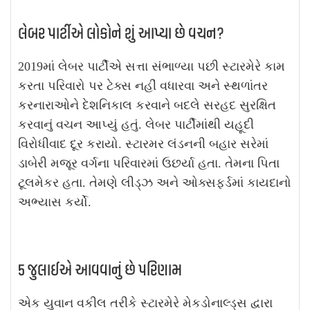
લેબર પાર્ટીએ લોકોને શું આપ્યા છે વચન?
2019માં લેબર પાર્ટીએ સત્તા સંભાળ્યા પછી સ્ટારમેરે કામ
કરતા પરિવારો પર ટેક્સ નહીં વધારવા અને સ્થળાંતર
કરનારાઓને દેશનિકાલ કરવાને બદલે સરહદ સુરક્ષિત
કરવાનું વચન આપ્યું હતું. લેબર પાર્ટીમાંથી યહૂદી
વિરોધીવાદ દૂર કરાયો. સ્ટારમર લંડનની બહાર સરેમાં
ડાબેરી મજૂર વર્ગના પરિવારમાં ઉછર્યા હતા. તેમના પિતા
ટૂલમેકર હતા. તેમણે લીડ્ઝ અને ઓક્સફર્ડમાં કાયદાનો
અભ્યાસ કર્યો.
5 જુલાઈએ આવવાનું છે પરિણામ
એક યુવાન વકીલ તરીકે સ્ટારમેરે મેકડોનાલ્ડ્સ દ્વારા