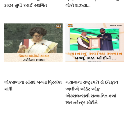
2024 સુધી કરાઈ સ્થગિત
લોકો દાઝયા...
લોકસભાના સાંસદ બન્યા પ્રિયંકા
ગયાનાના રાષ્ટ્રપતિ ડો ઈરફાન
ગાંધી
અલીએ ઓર્ડર ઓફ
એક્સલન્સથી સન્માનિત કર્યા
PM નરેન્દ્ર મોદીને...