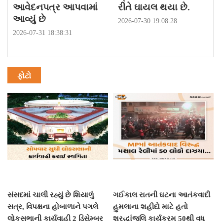
આવેદનપત્ર આપવામાં
રીતે ઘાયલ થયા છે.
આવ્યું છે
2026-07-30 19:08:28
2026-07-31 18:38:31
ફોટો
સંસદમાં ચાલી રહ્યું છે શિયાળું
ગઈકાલ રાતની ઘટના આતંકવાદી
સત્ર, વિપક્ષના હોબાળાને પગલે
હુમલાના શહીદો માટે હતો
લોકસભાની કાર્યવાહી 2 ડિસેમ્બર
શ્રદ્ધાંજલિ કાર્યક્રમ 50થી વધુ