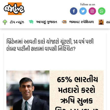
Follow us on
આપણું ગુજરાત
જમાવટ સ્પેશિયલ
ટૉપ ન્યૂઝ
સર
બ્રિટેનમાં આવતી કાલે યોજાશે ચૂંટણી, 14 વર્ષ પછી
લેબર પાર્ટીની સત્તામાં વાપસી નિશ્ચિત?