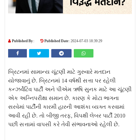
Published By :
Published Date :
2024-07-03 18:39:29
બ્રિટનમાં સામાન્ય ચૂંટણી માટે ગુરુવારે મતદાન
યોજાવાનું છે. બ્રિટનમાં 14 વર્ષથી સત્તા પર રહેલી
કન્ઝર્વેટિવ પાર્ટી અને પીએમ ઋષિ સુનક માટે આ ચૂંટણી
એક અગ્નિપરીક્ષા સમાન છે. કારણ કે મોટા ભાગના
સરવેમાં પાર્ટીની કારમી હારની આશંકા વ્યક્ત કરવામાં
આવી રહી છે. તો બીજી તરફ, વિપક્ષી લેબર પાર્ટી 2010
પછી સત્તામાં વાપસી કરે તેવી સંભાવનાઓ રહેલી છે.