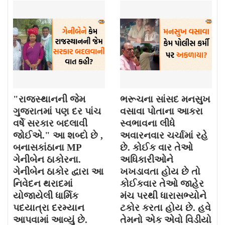
"રાજસ્થાનની જેમ
ભરૂચના સાંસદ મનસુખ
ગુજરાતમાં પણ દર પાંચ
વસાવા પોતાના આકરા
વર્ષે સરકાર બદલાવી
સ્વભાવના લીધે
જોઈએ." આ શબ્દો છે ,
અવારનવાર ચર્ચામાં રહે
બનાસકાંઠાના MP
છે. કોઈક વાર તેઓ
ગેનીબેન ઠાકોરના.
અધિકારીઓને
ગેનીબેન ઠાકોર દ્વારા આ
ખખડાવતા હોય છે તો
નિવેદન થરાદમાં
કોઈકવાર તેઓ જાહેર
યોજાયેલી ધાર્મિક
મંચ પરથી ધારાસભ્યોને
પદયાત્રા દરમ્યાન
ટકોર કરતા હોય છે. હવે
આપવામાં આવ્યું છે.
તેમનો એક એવો વિડીયો