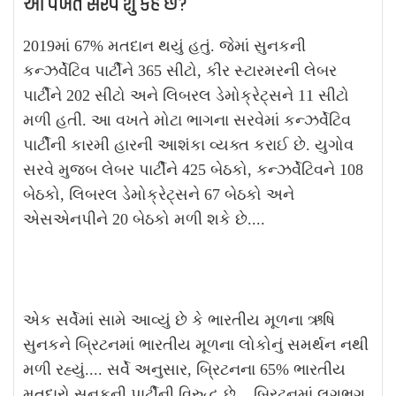
આ વખતે સરવે શું કહે છે?
2019માં 67% મતદાન થયું હતું. જેમાં સુનકની
કન્ઝર્વેટિવ પાર્ટીને 365 સીટો, કીર સ્ટારમરની લેબર
પાર્ટીને 202 સીટો અને લિબરલ ડેમોક્રેટ્સને 11 સીટો
મળી હતી. આ વખતે મોટા ભાગના સરવેમાં કન્ઝર્વેટિવ
પાર્ટીની કારમી હારની આશંકા વ્યક્ત કરાઈ છે. યુગોવ
સરવે મુજબ લેબર પાર્ટીને 425 બેઠકો, કન્ઝર્વેટિવને 108
બેઠકો, લિબરલ ડેમોક્રેટ્સને 67 બેઠકો અને
એસએનપીને 20 બેઠકો મળી શકે છે....
એક સર્વેમાં સામે આવ્યું છે કે ભારતીય મૂળના ઋષિ
સુનકને બ્રિટનમાં ભારતીય મૂળના લોકોનું સમર્થન નથી
મળી રહ્યું.... સર્વે અનુસાર, બ્રિટનના 65% ભારતીય
મતદારો સુનકની પાર્ટીની વિરુદ્ધ છે... બ્રિટનમાં લગભગ