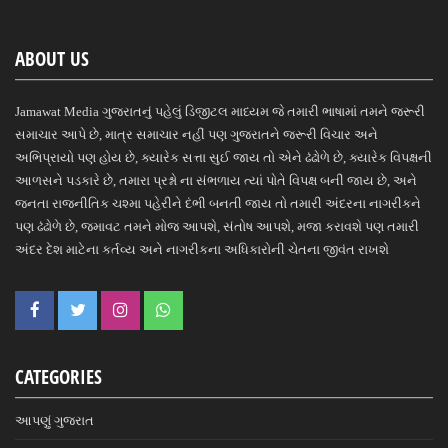
ABOUT US
Jamawat Media ગુજરાતનું પહેલું ડિજીટલ માધ્યમ જે તમારી ભાષામાં તમને જરૂરી
સમાચાર આપે છે, માત્ર સમાચાર નહીં પણ ગુજરાતને જરૂરી વિચાર અને
અભિપ્રાયો પણ હોય છે, ક્યારેક સત્તા સુઈ જાય તો એને ઢંઢોળે છે, ક્યારેક વિપક્ષની
આળસને પડકારે છે, તમારા પ્રશ્નો ના સંભળાય ત્યાં પોતે વિપક્ષ બની જાય છે, અને
જનતા રાજનીતિક ચશ્મા પહેરીને દંભી બનતી જાય તો તમારી અંદરના નાગરીકને
પણ ઢંઢોળે છે, જમાવટ તમને મોજ આપશે, સંતોષ આપશે, મજા કરાવશે પણ તમારી
અંદર દેશ માટેના કર્તવ્ય અને નાગરીકના અધિકારોની ચેતના જીવંત રાખશે
CATEGORIES
આપણું ગુજરાત