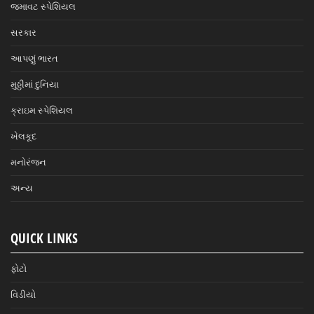
જમાવટ સ્પેશિયલ
સરકાર
આપણું ભારત
મુઠ્ઠીમાં દુનિયા
ક્રાઇમ સ્પેશિયલ
ખેલકૂદ
મનોરંજન
અન્ય
QUICK LINKS
ફોટો
વિડીયો