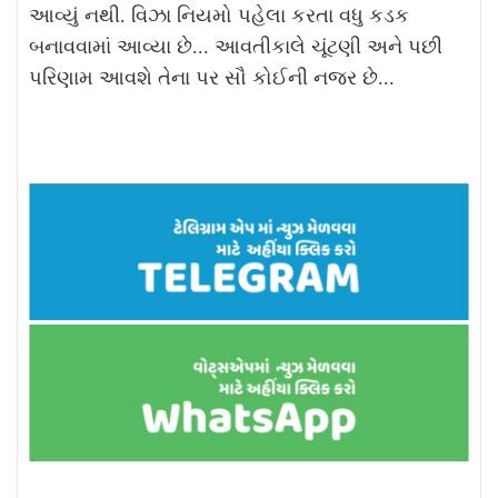
આવ્યું નથી. વિઝા નિયમો પહેલા કરતા વધુ કડક
બનાવવામાં આવ્યા છે... આવતીકાલે ચૂંટણી અને પછી
પરિણામ આવશે તેના પર સૌ કોઈની નજર છે...