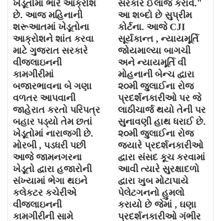
ખેડૂતોમાં ભારે આક્રોશ
સરકાર ઈલાજ કરાવે."
છે. આજ મહિનાની
આ શબ્દો છે સુપ્રીમ
શરૂઆતમાં ખેડૂતોના
કોર્ટના. આજે CJI
આક્રોશને શાંત કરવા
સૂર્યકાન્ત , ન્યાયમૂર્તિ
માટે ગુજરાત સરકારે
જોયમાલ્યા બાગચી
વીજલાઇનની
અને ન્યાયમૂર્તિ વી
કામગીરીમાં
મોહનાની બેન્ચ દ્વારા
બજારભાવના બે ગણા
૨૦મી જુલાઈના રોજ
વળતર આપવાની
પ્રદર્શનકારીઓ પર જે
જાહેરાત કરતો પરિપત્ર
લાઠીચાર્જ થયો તેની પર
બહાર પડ્યો તેમ છતાં
સુનાવણી હાથ ધરાઈ છે.
ખેડૂતોમાં નારાજગી છે.
૨૦મી જુલાઈના રોજ
મોરબી , પડધરી પછી
જયારે પ્રદર્શનકારીઓ
આજે જામનગરના
દ્વારા સંસદ કૂચ કરવામાં
ખેડૂતો દ્વારા હજારોની
આવી ત્યારે સુરક્ષાદળો
સંખ્યામાં ભેગા થઇને
દ્વારા ખુબ મોટાપાયે
કલેકટર કચેરીએ
પેલેટગનનો હુમલો
વીજલાઇનની
કરાયો છે જેમાં , ઘણા
કામગીરીની સામે
પ્રદર્શનકારીઓ ગંભીર