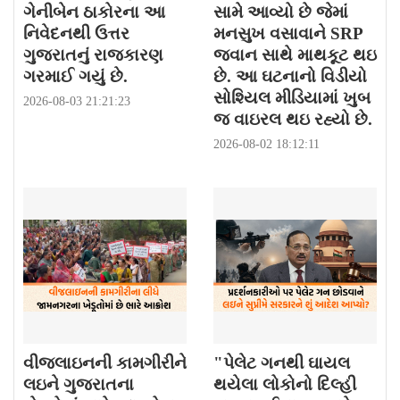
ગેનીબેન ઠાકોરના આ
સામે આવ્યો છે જેમાં
નિવેદનથી ઉત્તર
મનસુખ વસાવાને SRP
ગુજરાતનું રાજકારણ
જવાન સાથે માથકૂટ થઇ
ગરમાઈ ગયું છે.
છે. આ ઘટનાનો વિડીયો
સોશ્યિલ મીડિયામાં ખુબ
2026-08-03 21:21:23
જ વાઇરલ થઇ રહ્યો છે.
2026-08-02 18:12:11
વીજલાઇનની કામગીરીને
"પેલેટ ગનથી ઘાયલ
લઇને ગુજરાતના
થયેલા લોકોનો દિલ્હી