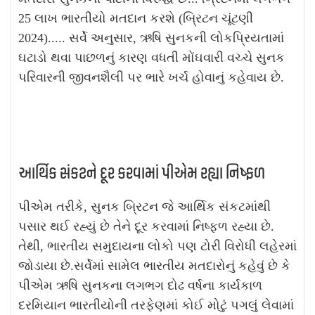
25 લાખ ભારતીયો મતદાન કરશે (બ્રિટન ચૂંટણી
2024)..... સર્વે અનુસાર, ઋષિ સુનકની લોકપ્રિયતામાં
ઘટાડો થવા પાછળનું કારણ વધતી મોંઘવારી વચ્ચે સુનક
પરિવારની જીવનશૈલી પર ભારે ખર્ચ હોવાનું કહેવાય છે.
આર્થિક સંકટને દૂર કરવામાં પીએમ રહ્યા નિષ્ફળ
પીએમ તરીકે, સુનક બ્રિટન જે આર્થિક સંકટમાંથી
પસાર થઈ રહ્યું છે તેને દૂર કરવામાં નિષ્ફળ રહ્યા છે.
તેથી, ભારતીય સમુદાયના લોકો પણ ટોરી વિરોધી લહેરમાં
જોડાયા છે.સર્વેમાં સામેલ ભારતીય મતદારોનું કહેવું છે કે
પીએમ ઋષિ સુનકના લગભગ દોઢ વર્ષના કાર્યકાળ
દરમિયાન ભારતીયોની તરફેણમાં કોઈ મોટું પગલું લેવામાં