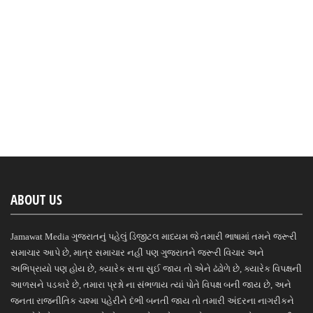
ABOUT US
Jamawat Media ગુજરાતનું પહેલું ડિજીટલ માધ્યમ જે તમારી ભાષામાં તમને જરૂરી
સમાચાર આપે છે, માત્ર સમાચાર નહીં પણ ગુજરાતને જરૂરી વિચાર અને
અભિપ્રાયો પણ હોય છે, ક્યારેક સત્તા સુઈ જાય તો એને ઢંઢોળે છે, ક્યારેક વિપક્ષની
આળસને પડકારે છે, તમારા પ્રશ્નો ના સંભળાય ત્યાં પોતે વિપક્ષ બની જાય છે, અને
જનતા રાજનીતિક ચશ્મા પહેરીને દંભી બનતી જાય તો તમારી અંદરના નાગરીકને