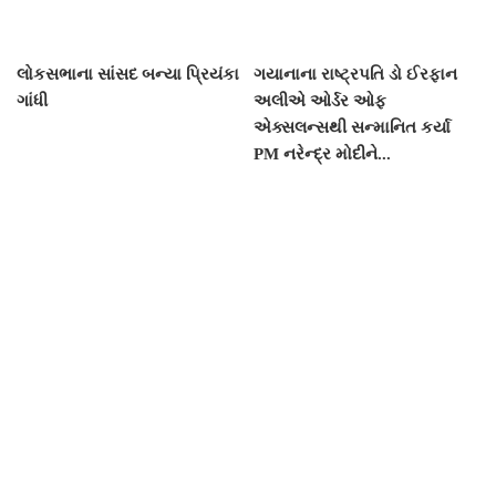
લોકસભાના સાંસદ બન્યા પ્રિયંકા
ગયાનાના રાષ્ટ્રપતિ ડો ઈરફાન
ગાંધી
અલીએ ઓર્ડર ઓફ
એક્સલન્સથી સન્માનિત કર્યા
PM નરેન્દ્ર મોદીને...