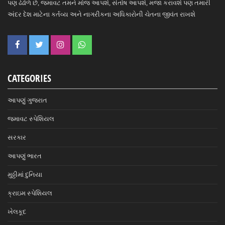
પણ ઢંઢોળે છે, જમાવટ તમને મોજ આપશે, સંતોષ આપશે, મજા કરાવશે પણ તમારી
અંદર દેશ માટેના કર્તવ્ય અને નાગરીકના અધિકારોની ચેતના જીવંત રાખશે
CATEGORIES
આપણું ગુજરાત
જમાવટ સ્પેશિયલ
સરકાર
આપણું ભારત
મુઠ્ઠીમાં દુનિયા
ક્રાઇમ સ્પેશિયલ
ખેલકૂદ