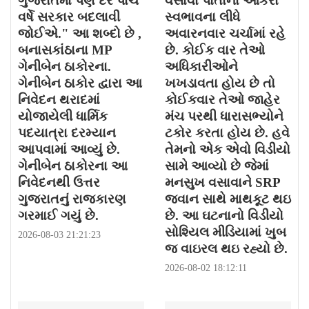
ગુજરાતમાં પણ દર પાંચ
વસાવા પોતાના આકરા
વર્ષે સરકાર બદલાવી
સ્વભાવના લીધે
જોઈએ." આ શબ્દો છે ,
અવારનવાર ચર્ચામાં રહે
બનાસકાંઠાના MP
છે. કોઈક વાર તેઓ
ગેનીબેન ઠાકોરના.
અધિકારીઓને
ગેનીબેન ઠાકોર દ્વારા આ
ખખડાવતા હોય છે તો
નિવેદન થરાદમાં
કોઈકવાર તેઓ જાહેર
યોજાયેલી ધાર્મિક
મંચ પરથી ધારાસભ્યોને
પદયાત્રા દરમ્યાન
ટકોર કરતા હોય છે. હવે
આપવામાં આવ્યું છે.
તેમનો એક એવો વિડીયો
ગેનીબેન ઠાકોરના આ
સામે આવ્યો છે જેમાં
નિવેદનથી ઉત્તર
મનસુખ વસાવાને SRP
ગુજરાતનું રાજકારણ
જવાન સાથે માથકૂટ થઇ
ગરમાઈ ગયું છે.
છે. આ ઘટનાનો વિડીયો
સોશ્યિલ મીડિયામાં ખુબ
2026-08-03 21:21:23
જ વાઇરલ થઇ રહ્યો છે.
2026-08-02 18:12:11