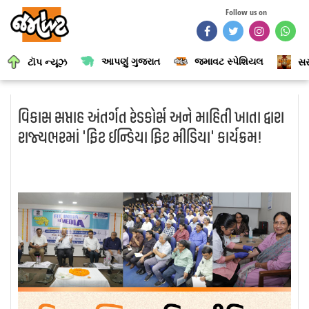
Follow us on
આપણું ગુજરાત
જમાવટ સ્પેશિયલ
ટૉપ ન્યૂઝ
સર
વિકાસ સપ્તાહ અંતર્ગત રેડકોર્સ અને માહિતી ખાતા દ્વારા
રાજ્યભરમાં 'ફિટ ઈન્ડિયા ફિટ મીડિયા' કાર્યક્રમ!