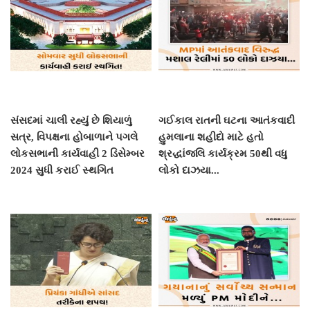
સંસદમાં ચાલી રહ્યું છે શિયાળું
ગઈકાલ રાતની ઘટના આતંકવાદી
સત્ર, વિપક્ષના હોબાળાને પગલે
હુમલાના શહીદો માટે હતો
લોકસભાની કાર્યવાહી 2 ડિસેમ્બર
શ્રદ્ધાંજલિ કાર્યક્રમ 50થી વધુ
2024 સુધી કરાઈ સ્થગિત
લોકો દાઝયા...