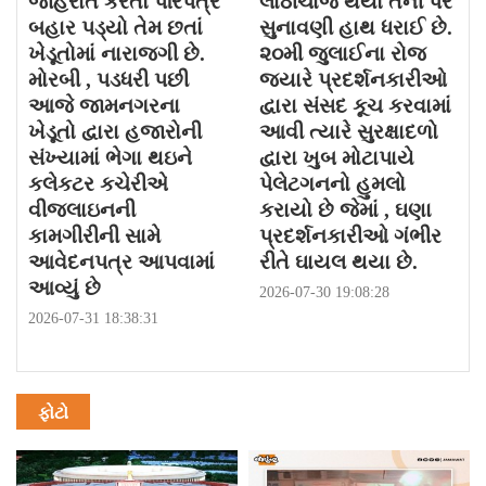
જાહેરાત કરતો પરિપત્ર
લાઠીચાર્જ થયો તેની પર
બહાર પડ્યો તેમ છતાં
સુનાવણી હાથ ધરાઈ છે.
ખેડૂતોમાં નારાજગી છે.
૨૦મી જુલાઈના રોજ
મોરબી , પડધરી પછી
જયારે પ્રદર્શનકારીઓ
આજે જામનગરના
દ્વારા સંસદ કૂચ કરવામાં
ખેડૂતો દ્વારા હજારોની
આવી ત્યારે સુરક્ષાદળો
સંખ્યામાં ભેગા થઇને
દ્વારા ખુબ મોટાપાયે
કલેકટર કચેરીએ
પેલેટગનનો હુમલો
વીજલાઇનની
કરાયો છે જેમાં , ઘણા
કામગીરીની સામે
પ્રદર્શનકારીઓ ગંભીર
આવેદનપત્ર આપવામાં
રીતે ઘાયલ થયા છે.
આવ્યું છે
2026-07-30 19:08:28
2026-07-31 18:38:31
ફોટો