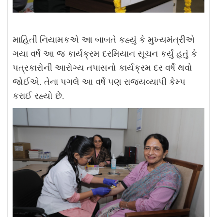
માહિતી નિયામક
એ આ બાબતે કહ્યું કે
મુખ્યમંત્રીએ
ગયા વર્ષે આ જ કાર્યક્રમ દરમિયાન સૂચન કર્યું હતું કે
પત્રકારોની આરોગ્ય તપાસનો કાર્યક્રમ દર વર્ષે થવો
જોઈએ
.
તેના પગલે આ વર્ષે પણ રાજ્યવ્યાપી કેમ્પ
કરાઈ રહ્યો છે
.