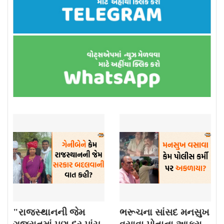
"રાજસ્થાનની જેમ
ભરૂચના સાંસદ મનસુખ