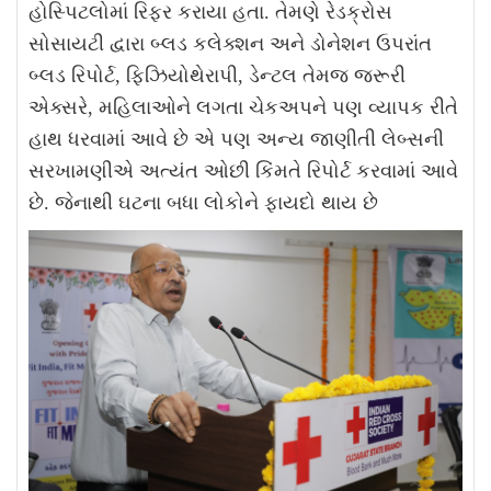
હોસ્પિટલોમાં રિફર કરાયા હતા
.
તેમણે રેડક્રોસ
સોસાયટી દ્વારા બ્લડ કલેક્શન અને ડોનેશન ઉપરાંત
બ્લડ રિપોર્ટ
,
ફિઝિયોથેરાપી
,
ડેન્ટલ તેમજ જરૂરી
એક્સરે
,
મહિલાઓને લગતા ચેકઅપને પણ વ્યાપક રીતે
હાથ ધરવામાં આવે છે એ પણ અન્ય જાણીતી લેબ્સની
સરખામણીએ અત્યંત ઓછી કિંમતે રિપોર્ટ કરવામાં આવે
છે
.
જેનાથી ઘટના બધા લોકોને ફાયદો થાય છે