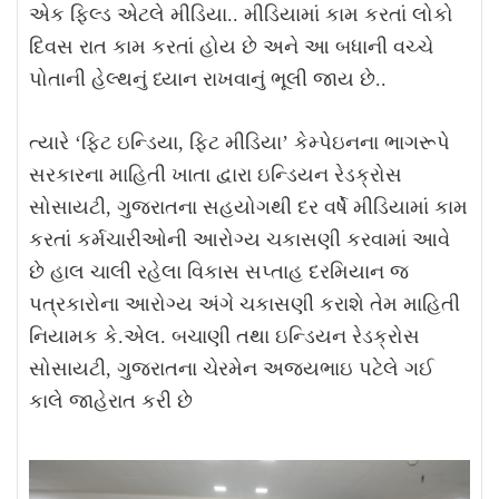
એક ફિલ્ડ એટલે મીડિયા.. મીડિયામાં કામ કરતાં લોકો
દિવસ રાત કામ કરતાં હોય છે અને આ બધાની વચ્ચે
પોતાની હેલ્થનું ધ્યાન રાખવાનું ભૂલી જાય છે..
ત્યારે
‘
ફિટ ઇન્ડિયા
,
ફિટ મીડિયા
’
કેમ્પેઇનના ભાગરૂપે
સરકારના માહિતી ખાતા દ્વારા ઇન્ડિયન રેડક્રોસ
સોસાયટી
,
ગુજરાતના સહયોગથી
દર
વર્ષે
મીડિયામાં
કામ
કરતાં
કર્મચારીઓની
આરોગ્ય ચકાસણી કરવામાં
આવે
છે
હાલ ચાલી રહેલા વિકાસ સપ્તાહ દરમિયાન જ
પત્રકારોના આરોગ્ય અંગે ચકાસણી કરાશે તેમ માહિતી
નિયામક કે
.
એલ
.
બચાણી તથા ઇન્ડિયન રેડક્રોસ
સોસાયટી
,
ગુજરાતના ચેરમેન અજયભાઇ પટેલે
ગઈ
કાલે જાહેરાત કરી છે