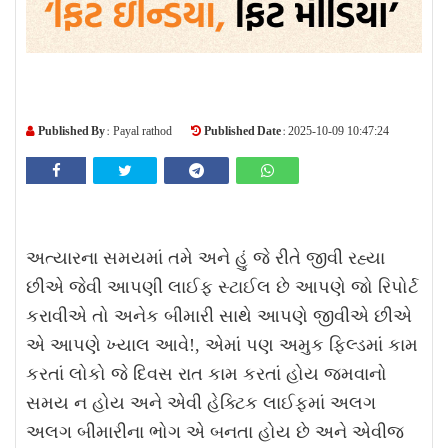
Published By :
Published Date :
Payal rathod
2025-10-09 10:47:24
અત્યારના સમયમાં તમે અને હું જે રીતે જીવી રહ્યા
છીએ જેવી આપણી લાઈફ સ્ટાઈલ છે
આપણે જો રિપોર્ટ
કરાવીએ
તો અનેક બીમારી
સાથે આપણે જીવીએ છીએ
એ આપણે ખ્યાલ આવે
!,
એમાં પણ અમુક ફિલ્ડમાં કામ
કરતાં લોકો જે દિવસ રાત કામ કરતાં હોય જમવાનો
સમય ન હોય અને એવી હેક્ટિક લાઈફમાં અલગ
અલગ બીમારીના ભોગ એ બનતા હોય છે અને એવીજ