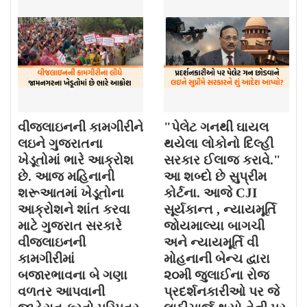
વીજલાઇનની કામગીરીને
"પેલેટ ગનથી ઘાયલ
લઇને ગુજરાતના
થયેલા લોકોનો દિલ્હી
ખેડૂતોમાં ભારે આક્રોશ
સરકાર ઈલાજ કરાવે."
છે. આજ મહિનાની
આ શબ્દો છે સુપ્રીમ
શરૂઆતમાં ખેડૂતોના
કોર્ટના. આજે CJI
આક્રોશને શાંત કરવા
સૂર્યકાન્ત , ન્યાયમૂર્તિ
માટે ગુજરાત સરકારે
જોયમાલ્યા બાગચી
વીજલાઇનની
અને ન્યાયમૂર્તિ વી
કામગીરીમાં
મોહનાની બેન્ચ દ્વારા
બજારભાવના બે ગણા
૨૦મી જુલાઈના રોજ
વળતર આપવાની
પ્રદર્શનકારીઓ પર જે