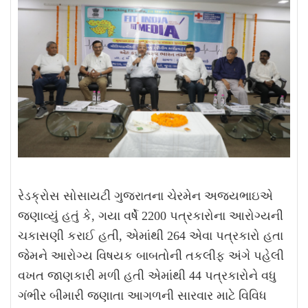
રેડક્રોસ સોસાયટી ગુજરાતના ચેરમેન અજયભાઇએ
જણાવ્યું હતું કે
,
ગયા વર્ષે
2200
પત્રકારોના આરોગ્યની
ચકાસણી કરાઈ હતી
,
એમાંથી
264
એવા પત્રકારો હતા
જેમને આરોગ્ય વિષયક બાબતોની તકલીફ અંગે પહેલી
વખત જાણકારી મળી હતી એમાંથી
44
પત્રકારોને વધુ
ગંભીર બીમારી જણાતા આગળની સારવાર માટે વિવિધ