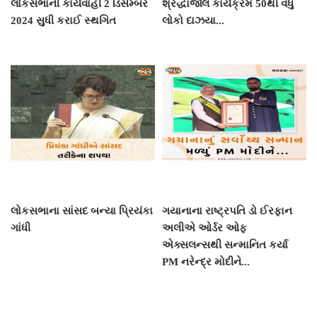
લોકસભાની કાર્યવાહી 2 ડિસેમ્બર
શ્રદ્ધાંજલિ કાર્યક્રમ 50થી વધુ
2024 સુધી કરાઈ સ્થગિત
લોકો દાઝયા...
લોકસભાના સાંસદ બન્યા પ્રિયંકા
ગયાનાના રાષ્ટ્રપતિ ડો ઈરફાન
ગાંધી
અલીએ ઓર્ડર ઓફ
એક્સલન્સથી સન્માનિત કર્યા
PM નરેન્દ્ર મોદીને...