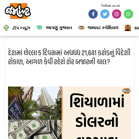
Follow us on
આપણું ગુજરાત
જમાવટ સ્પેશિયલ
ટૉપ ન્યૂઝ
સર
દેશમાં છેલ્લા 5 દિવસમાં અધધધ 21,641 કરોડનું વિદેશી
રોકાણ, આગળ કેવી રહેશે શેર બજારની ચાલ?