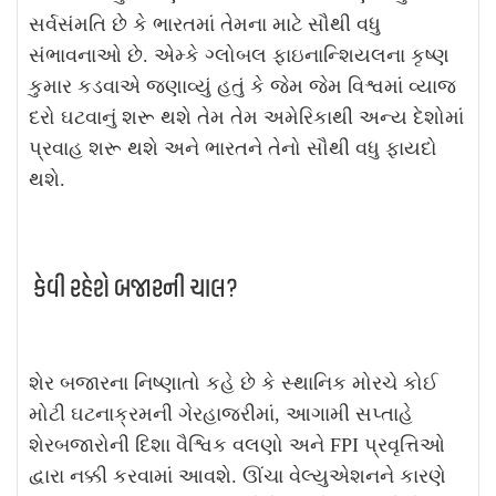
સર્વસંમતિ છે કે ભારતમાં તેમના માટે સૌથી વધુ
સંભાવનાઓ છે. એમ્કે ગ્લોબલ ફાઇનાન્શિયલના કૃષ્ણ
કુમાર કડવાએ જણાવ્યું હતું કે જેમ જેમ વિશ્વમાં વ્યાજ
દરો ઘટવાનું શરૂ થશે તેમ તેમ અમેરિકાથી અન્ય દેશોમાં
પ્રવાહ શરૂ થશે અને ભારતને તેનો સૌથી વધુ ફાયદો
થશે.
કેવી રહેશે બજારની ચાલ?
શેર બજારના નિષ્ણાતો કહે છે કે સ્થાનિક મોરચે કોઈ
મોટી ઘટનાક્રમની ગેરહાજરીમાં, આગામી સપ્તાહે
શેરબજારોની દિશા વૈશ્વિક વલણો અને FPI પ્રવૃત્તિઓ
દ્વારા નક્કી કરવામાં આવશે. ઊંચા વેલ્યુએશનને કારણે