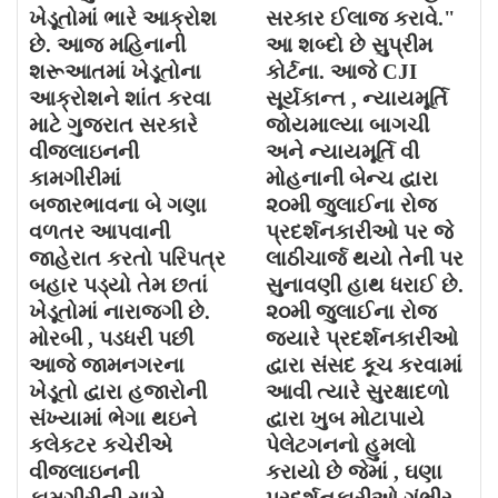
ખેડૂતોમાં ભારે આક્રોશ
સરકાર ઈલાજ કરાવે."
છે. આજ મહિનાની
આ શબ્દો છે સુપ્રીમ
શરૂઆતમાં ખેડૂતોના
કોર્ટના. આજે CJI
આક્રોશને શાંત કરવા
સૂર્યકાન્ત , ન્યાયમૂર્તિ
માટે ગુજરાત સરકારે
જોયમાલ્યા બાગચી
વીજલાઇનની
અને ન્યાયમૂર્તિ વી
કામગીરીમાં
મોહનાની બેન્ચ દ્વારા
બજારભાવના બે ગણા
૨૦મી જુલાઈના રોજ
વળતર આપવાની
પ્રદર્શનકારીઓ પર જે
જાહેરાત કરતો પરિપત્ર
લાઠીચાર્જ થયો તેની પર
બહાર પડ્યો તેમ છતાં
સુનાવણી હાથ ધરાઈ છે.
ખેડૂતોમાં નારાજગી છે.
૨૦મી જુલાઈના રોજ
મોરબી , પડધરી પછી
જયારે પ્રદર્શનકારીઓ
આજે જામનગરના
દ્વારા સંસદ કૂચ કરવામાં
ખેડૂતો દ્વારા હજારોની
આવી ત્યારે સુરક્ષાદળો
સંખ્યામાં ભેગા થઇને
દ્વારા ખુબ મોટાપાયે
કલેકટર કચેરીએ
પેલેટગનનો હુમલો
વીજલાઇનની
કરાયો છે જેમાં , ઘણા