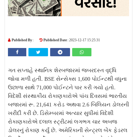
Published By :
Published Date :
2023-12-17 15:25:31
ગત સપ્તાહે સ્થાનિક શેરબજારમાં જબરદસ્ત વૃદ્ધિ
જોવા મળી હતી. BSE સેન્સેક્સ 1,600 પોઈન્ટથી વધુના
ઉછાળા સાથે 71,000 પોઈન્ટને પાર કરી ગયો હતો.
વિદેશી સંસ્થાકીય રોકાણકારોએ પાંચ દિવસમાં ભારતીય
બજારમાં રૂ. 21,641 કરોડ અથવા 2.6 બિલિયન ડોલરની
ખરીદી કરી છે. ડિસેમ્બરમાં અત્યાર સુધીમાં વિદેશી
રોકાણકારોએ દલાલ સ્ટ્રીટમાં લગભગ ચાર અબજ
ડોલરનું રોકાણ કર્યું છે. અમેરિકાની સેન્ટ્રલ બેંક ફેડરલ