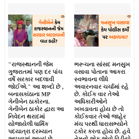
"રાજસ્થાનની જેમ
ભરૂચના સાંસદ મનસુખ
ગુજરાતમાં પણ દર પાંચ
વસાવા પોતાના આકરા
વર્ષે સરકાર બદલાવી
સ્વભાવના લીધે
જોઈએ." આ શબ્દો છે ,
અવારનવાર ચર્ચામાં રહે
બનાસકાંઠાના MP
છે. કોઈક વાર તેઓ
ગેનીબેન ઠાકોરના.
અધિકારીઓને
ગેનીબેન ઠાકોર દ્વારા આ
ખખડાવતા હોય છે તો
નિવેદન થરાદમાં
કોઈકવાર તેઓ જાહેર
યોજાયેલી ધાર્મિક
મંચ પરથી ધારાસભ્યોને
પદયાત્રા દરમ્યાન
ટકોર કરતા હોય છે. હવે
આપવામાં આવ્યું છે.
તેમનો એક એવો વિડીયો