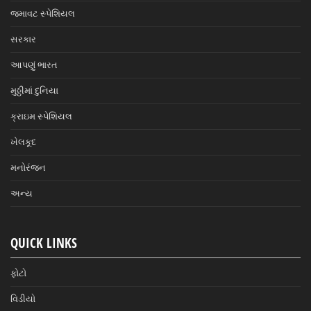
જમાવટ સ્પેશિયલ
સરકાર
આપણું ભારત
મુઠ્ઠીમાં દુનિયા
ક્રાઇમ સ્પેશિયલ
ખેલકૂદ
મનોરંજન
અન્ય
QUICK LINKS
ફોટો
વિડીયો