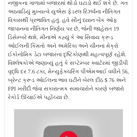
નજીકના ગાળામાં બજારમાં થોડો ઘટાડો થઈ શકે છે. ગત
અઠવાડિયું મુખ્યત્વે યુએસ ફેડરલ રિઝર્વના નીતિગત
વિકાસથી પ્રભાવિત હતું. હવે સૌનું ધ્યાન બેંક ઓફ
જાપાનના નીતિગત નિર્ણય પર છે, જેની જાહેરાત 19
ડિસેમ્બરે થશે. મીનાએ કહ્યું કે આ સિવાય ક્રૂડ
ઓઈલની કિંમતો અને અમેરિકા અને ચીનના મેક્રો
ઈકોનોમિક ડેટા બજારના દૃષ્ટિકોણથી મહત્વપૂર્ણ રહેશે.
વિશ્લેષકોએ જણાવ્યું હતું કે સપ્ટેમ્બર ક્વાર્ટરમાં જીડીપી
વૃદ્ધિ દર 7.6 ટકા, મેન્યુફેક્ચરિંગ પીએમઆઈ વધીને 56,
બ્રેન્ટ ક્રૂડ ઓઈલના ભાવ ઘટીને બેરલ દીઠ $ 76 અને
FPI ખરીદી જેવા સકારાત્મક સમાચારોને કારણે બજારો
રેકોર્ડ ઊંચાઈએ પહોંચ્યા છે.