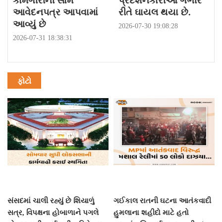
કામગીરીની સામે
પ્રદર્શનકારીઓ ગંભીર
આવેદનપત્ર આપવામાં
રીતે ઘાયલ થયા છે.
આવ્યું છે
2026-07-30 19:08:28
2026-07-31 18:38:31
ફોટો
સંસદમાં ચાલી રહ્યું છે શિયાળું
ગઈકાલ રાતની ઘટના આતંકવાદી
સત્ર, વિપક્ષના હોબાળાને પગલે
હુમલાના શહીદો માટે હતો