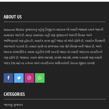
ABOUT US
Jamawat Media ગુજરાતનું પહેલું ડિજીટલ માધ્યમ જે તમારી ભાષામાં તમને જરૂરી
સમાચાર આપે છે, માત્ર સમાચાર નહીં પણ ગુજરાતને જરૂરી વિચાર અને
અભિપ્રાયો પણ હોય છે, ક્યારેક સત્તા સુઈ જાય તો એને ઢંઢોળે છે, ક્યારેક વિપક્ષની
આળસને પડકારે છે, તમારા પ્રશ્નો ના સંભળાય ત્યાં પોતે વિપક્ષ બની જાય છે, અને
જનતા રાજનીતિક ચશ્મા પહેરીને દંભી બનતી જાય તો તમારી અંદરના નાગરીકને
પણ ઢંઢોળે છે, જમાવટ તમને મોજ આપશે, સંતોષ આપશે, મજા કરાવશે પણ તમારી
અંદર દેશ માટેના કર્તવ્ય અને નાગરીકના અધિકારોની ચેતના જીવંત રાખશે
CATEGORIES
આપણું ગુજરાત