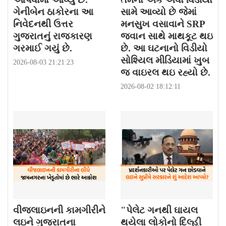
ગેનીબેન ઠાકોરના આ
સામે આવ્યો છે જેમાં
નિવેદનથી ઉત્તર
મનસુખ વસાવાને SRP
ગુજરાતનું રાજકારણ
જવાન સાથે માથકૂટ થઇ
ગરમાઈ ગયું છે.
છે. આ ઘટનાનો વિડીયો
સોશ્યિલ મીડિયામાં ખુબ
2026-08-03 21:21:23
જ વાઇરલ થઇ રહ્યો છે.
2026-08-02 18:12:11
વીજલાઇનની કામગીરીને
"પેલેટ ગનથી ઘાયલ
લઇને ગુજરાતના
થયેલા લોકોનો દિલ્હી