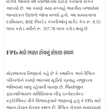
રિઝર્વે આવતા વર્ષે વ્યાજદરમાં ઘટાડો કરવાનો સંકેત
આપ્યો છે. આ કારણે ગયા સપ્તાહે ભારતીય બજારોમાં
જબરદસ્ત ઉછાળો જોવા મળ્યો હતો. આ સમયગાળા
દરમિયાન, BSE લિસ્ટેડ કંપનીઓનું માર્કેટ કેપ રૂ. 8.55
લાખ કરોડ વધીને રૂ. 357.78 લાખ કરોડ થયું છે.
FPIs માટે ભારત ટોચનું રોકાણ સ્થળ
મોટાભાગના નિષ્ણાતો કહે છે કે સ્થાનિક અને વૈશ્વિક
પરિબળોને કારણે ભારતમાં મૂડીનો પ્રવાહ નજીકના
ભવિષ્યમાં ચાલુ રહેવાની ધારણા છે. જિયોજીત
ફાઇનાન્શિયલ સર્વિસિસના ચીફ ઇન્વેસ્ટમેન્ટ
સ્ટ્રેટેજિસ્ટ વીકે વિજયકુમારે જણાવ્યું હતું કે FPIs માટે
ભારત ટોચનું રોકાણ સ્થળ છે. વૈશ્વિક રોકાણ સમુદાયમાં