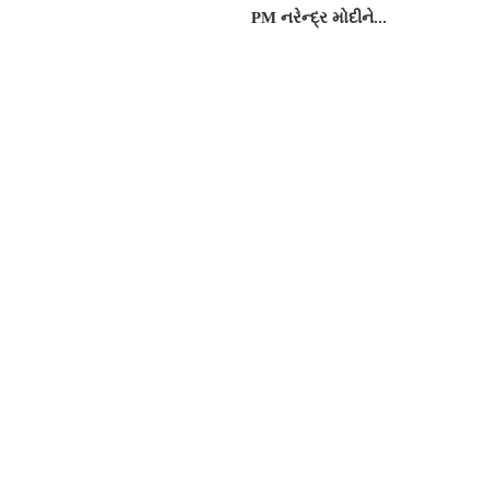
PM નરેન્દ્ર મોદીને...