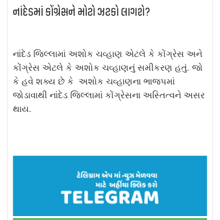
નાંદેડમાં કોંગ્રેસને મોટો ઝટકો લાગશે?
નાંદેડ જિલ્લામાં અશોક ચવ્હાણ એટલે કે કોંગ્રેસ અને
કોંગ્રેસ એટલે કે અશોક ચવ્હાણનું સમીકરણ હતું. જો
કે હવે શક્ય છે કે અશોક ચવ્હાણના ભાજપમાં
જોડાવાથી નાંદેડ જિલ્લામાં કોંગ્રેસના અસ્તિત્વને અસર
થાય.