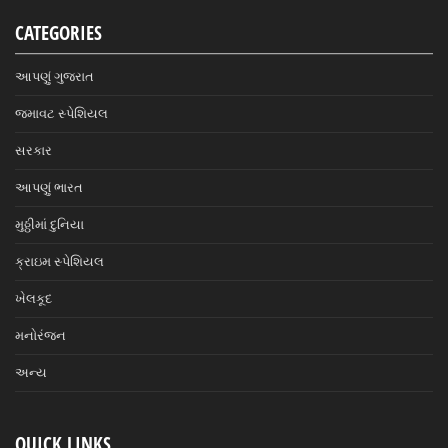
CATEGORIES
આપણું ગુજરાત
જમાવટ સ્પેશિયલ
સરકાર
આપણું ભારત
મુઠ્ઠીમાં દુનિયા
ક્રાઇમ સ્પેશિયલ
ખેલકૂદ
મનોરંજન
અન્ય
QUICK LINKS