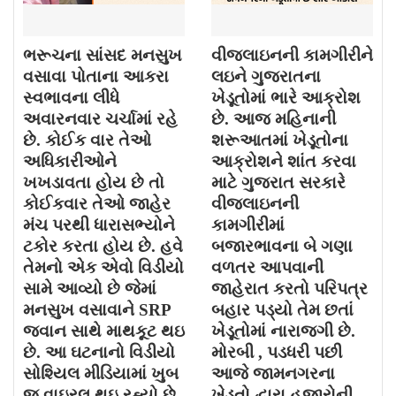
ભરૂચના સાંસદ મનસુખ
વીજલાઇનની કામગીરીને
વસાવા પોતાના આકરા
લઇને ગુજરાતના
સ્વભાવના લીધે
ખેડૂતોમાં ભારે આક્રોશ
અવારનવાર ચર્ચામાં રહે
છે. આજ મહિનાની
છે. કોઈક વાર તેઓ
શરૂઆતમાં ખેડૂતોના
અધિકારીઓને
આક્રોશને શાંત કરવા
ખખડાવતા હોય છે તો
માટે ગુજરાત સરકારે
કોઈકવાર તેઓ જાહેર
વીજલાઇનની
મંચ પરથી ધારાસભ્યોને
કામગીરીમાં
ટકોર કરતા હોય છે. હવે
બજારભાવના બે ગણા
તેમનો એક એવો વિડીયો
વળતર આપવાની
સામે આવ્યો છે જેમાં
જાહેરાત કરતો પરિપત્ર
મનસુખ વસાવાને SRP
બહાર પડ્યો તેમ છતાં
જવાન સાથે માથકૂટ થઇ
ખેડૂતોમાં નારાજગી છે.
છે. આ ઘટનાનો વિડીયો
મોરબી , પડધરી પછી
સોશ્યિલ મીડિયામાં ખુબ
આજે જામનગરના
જ વાઇરલ થઇ રહ્યો છે.
ખેડૂતો દ્વારા હજારોની