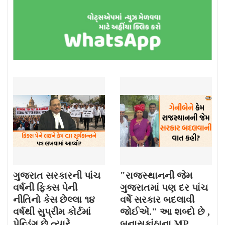
ગુજરાત સરકારની પાંચ
"રાજસ્થાનની જેમ
વર્ષની ફિક્સ પેની
ગુજરાતમાં પણ દર પાંચ
નીતિનો કેસ છેલ્લા ૧૪
વર્ષે સરકાર બદલાવી
વર્ષથી સુપ્રીમ કોર્ટમાં
જોઈએ." આ શબ્દો છે ,
પેન્ડિંગ છે ત્યારે ,
બનાસકાંઠાના MP