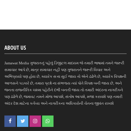
ABOUT US
Jamawat Media ગુજરાતનું પહેલું ડિજીટલ માધ્યમ જે તમારી ભાષામાં તમને જરૂરી
સમાચાર આપે છે, માત્ર સમાચાર નહીં પણ ગુજરાતને જરૂરી વિચાર અને
અભિપ્રાયો પણ હોય છે, ક્યારેક સત્તા સુઈ જાય તો એને ઢંઢોળે છે, ક્યારેક વિપક્ષની
આળસને પડકારે છે, તમારા પ્રશ્નો ના સંભળાય ત્યાં પોતે વિપક્ષ બની જાય છે, અને
જનતા રાજનીતિક ચશ્મા પહેરીને દંભી બનતી જાય તો તમારી અંદરના નાગરીકને
પણ ઢંઢોળે છે, જમાવટ તમને મોજ આપશે, સંતોષ આપશે, મજા કરાવશે પણ તમારી
અંદર દેશ માટેના કર્તવ્ય અને નાગરીકના અધિકારોની ચેતના જીવંત રાખશે