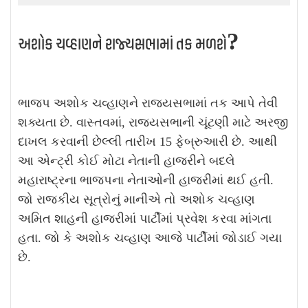
?
અશોક ચવ્હાણને રાજ્યસભામાં તક મળશે
ભાજપ અશોક ચવ્હાણને રાજ્યસભામાં તક આપે તેવી
શક્યતા છે. વાસ્તવમાં, રાજ્યસભાની ચૂંટણી માટે અરજી
દાખલ કરવાની છેલ્લી તારીખ 15 ફેબ્રુઆરી છે. આથી
આ એન્ટ્રી કોઈ મોટા નેતાની હાજરીને બદલે
મહારાષ્ટ્રના ભાજપના નેતાઓની હાજરીમાં થઈ હતી.
જો રાજકીય સૂત્રોનું માનીએ તો અશોક ચવ્હાણ
અમિત શાહની હાજરીમાં પાર્ટીમાં પ્રવેશ કરવા માંગતા
હતા. જો કે અશોક ચવ્હાણ આજે પાર્ટીમાં જોડાઈ ગયા
છે.