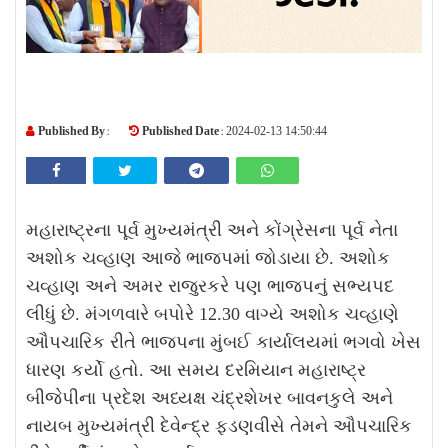
Published By :
Published Date :
2024-02-13 14:50:44
મહારાષ્ટ્રના પૂર્વ મુખ્યમંત્રી અને કોંગ્રેસના પૂર્વ નેતા
અશોક ચવ્હાણ આજે ભાજપમાં જોડાયા છે. અશોક
ચવ્હાણ અને અમર રાજુરકરે પણ ભાજપનું સભ્યપદ
લીધું છે. મંગળવારે બપોરે 12.30 વાગ્યે અશોક ચવ્હાણે
ઔપચારિક રીતે ભાજપના મુંબઈ કાર્યાલયમાં ભગવો ખેસ
ધારણ કર્યો હતો. આ સમય દરમિયાન મહારાષ્ટ્ર
બીજેપીના પ્રદેશ અધ્યક્ષ ચંદ્રશેખર બાવનકુલે અને
નાયબ મુખ્યમંત્રી દેવેન્દ્ર ફડણવીસે તેમને ઔપચારિક