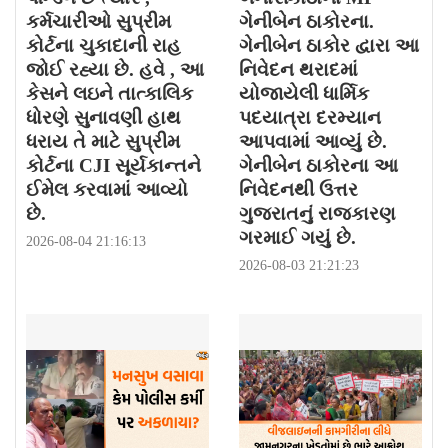
કર્મચારીઓ સુપ્રીમ
ગેનીબેન ઠાકોરના.
કોર્ટના ચુકાદાની રાહ
ગેનીબેન ઠાકોર દ્વારા આ
જોઈ રહ્યા છે. હવે , આ
નિવેદન થરાદમાં
કેસને લઇને તાત્કાલિક
યોજાયેલી ધાર્મિક
ધોરણે સુનાવણી હાથ
પદયાત્રા દરમ્યાન
ધરાય તે માટે સુપ્રીમ
આપવામાં આવ્યું છે.
કોર્ટના CJI સૂર્યકાન્તને
ગેનીબેન ઠાકોરના આ
ઈમેલ કરવામાં આવ્યો
નિવેદનથી ઉત્તર
છે.
ગુજરાતનું રાજકારણ
ગરમાઈ ગયું છે.
2026-08-04 21:16:13
2026-08-03 21:21:23