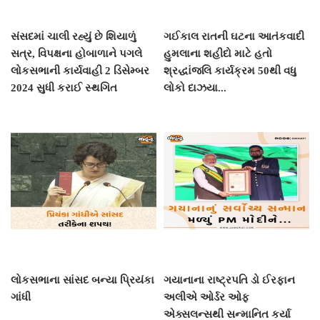
સંસદમાં ચાલી રહ્યું છે શિયાળું
ગઈકાલ રાતની ઘટના આતંકવાદી
સત્ર, વિપક્ષના હોબાળાને પગલે
હુમલાના શહીદો માટે હતો
લોકસભાની કાર્યવાહી 2 ડિસેમ્બર
શ્રદ્ધાંજલિ કાર્યક્રમ 50થી વધુ
2024 સુધી કરાઈ સ્થગિત
લોકો દાઝયા...
લોકસભાના સાંસદ બન્યા પ્રિયંકા
ગયાનાના રાષ્ટ્રપતિ ડો ઈરફાન
ગાંધી
અલીએ ઓર્ડર ઓફ
એક્સલન્સથી સન્માનિત કર્યા