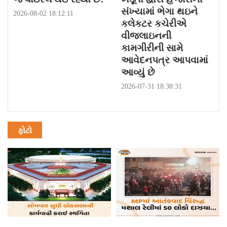
સંખ્યામાં ભેગા થઇને
2026-08-02 18:12:11
કલેકટર કચેરીએ
વીજલાઇનની
કામગીરીની સામે
આવેદનપત્ર આપવામાં
આવ્યું છે
2026-07-31 18:38:31
ફોટો