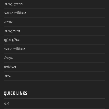
આપણું ગુજરાત
જમાવટ સ્પેશિયલ
સરકાર
આપણું ભારત
મુઠ્ઠીમાં દુનિયા
ક્રાઇમ સ્પેશિયલ
ખેલકૂદ
મનોરંજન
અન્ય
QUICK LINKS
ફોટો