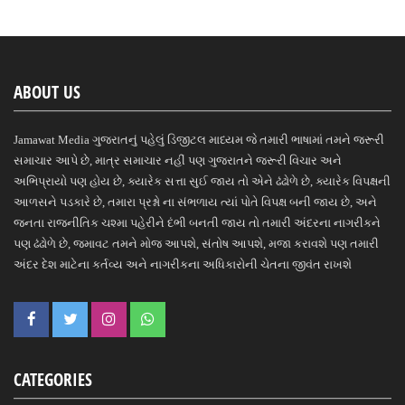
ABOUT US
Jamawat Media ગુજરાતનું પહેલું ડિજીટલ માધ્યમ જે તમારી ભાષામાં તમને જરૂરી
સમાચાર આપે છે, માત્ર સમાચાર નહીં પણ ગુજરાતને જરૂરી વિચાર અને
અભિપ્રાયો પણ હોય છે, ક્યારેક સત્તા સુઈ જાય તો એને ઢંઢોળે છે, ક્યારેક વિપક્ષની
આળસને પડકારે છે, તમારા પ્રશ્નો ના સંભળાય ત્યાં પોતે વિપક્ષ બની જાય છે, અને
જનતા રાજનીતિક ચશ્મા પહેરીને દંભી બનતી જાય તો તમારી અંદરના નાગરીકને
પણ ઢંઢોળે છે, જમાવટ તમને મોજ આપશે, સંતોષ આપશે, મજા કરાવશે પણ તમારી
અંદર દેશ માટેના કર્તવ્ય અને નાગરીકના અધિકારોની ચેતના જીવંત રાખશે
CATEGORIES