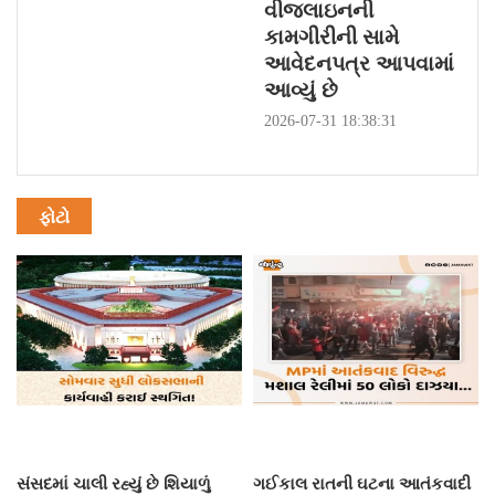
વીજલાઇનની
કામગીરીની સામે
આવેદનપત્ર આપવામાં
આવ્યું છે
2026-07-31 18:38:31
ફોટો
સંસદમાં ચાલી રહ્યું છે શિયાળું
ગઈકાલ રાતની ઘટના આતંકવાદી