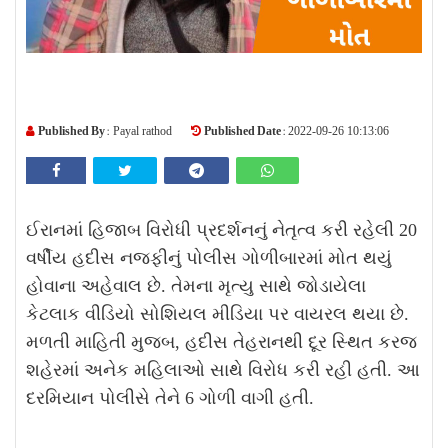
Published By :
Published Date :
Payal rathod
2022-09-26 10:13:06
ઈરાનમાં હિજાબ વિરોધી પ્રદર્શનનું નેતૃત્વ કરી રહેલી 20
વર્ષીય હદીસ નજફીનું પોલીસ ગોળીબારમાં મોત થયું
હોવાના અહેવાલ છે. તેમના મૃત્યુ સાથે જોડાયેલા
કેટલાક વીડિયો સોશિયલ મીડિયા પર વાયરલ થયા છે.
મળતી માહિતી મુજબ, હદીસ તેહરાનથી દૂર સ્થિત કરજ
શહેરમાં અનેક મહિલાઓ સાથે વિરોધ કરી રહી હતી. આ
દરમિયાન પોલીસે તેને 6 ગોળી વાગી હતી.