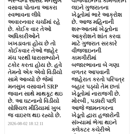
ભરૂચના સાંસદ મનસુખ
વીજલાઇનની કામગીરીને
વસાવા પોતાના આકરા
લઇને ગુજરાતના
સ્વભાવના લીધે
ખેડૂતોમાં ભારે આક્રોશ
અવારનવાર ચર્ચામાં રહે
છે. આજ મહિનાની
છે. કોઈક વાર તેઓ
શરૂઆતમાં ખેડૂતોના
અધિકારીઓને
આક્રોશને શાંત કરવા
ખખડાવતા હોય છે તો
માટે ગુજરાત સરકારે
કોઈકવાર તેઓ જાહેર
વીજલાઇનની
મંચ પરથી ધારાસભ્યોને
કામગીરીમાં
ટકોર કરતા હોય છે. હવે
બજારભાવના બે ગણા
તેમનો એક એવો વિડીયો
વળતર આપવાની
સામે આવ્યો છે જેમાં
જાહેરાત કરતો પરિપત્ર
મનસુખ વસાવાને SRP
બહાર પડ્યો તેમ છતાં
જવાન સાથે માથકૂટ થઇ
ખેડૂતોમાં નારાજગી છે.
છે. આ ઘટનાનો વિડીયો
મોરબી , પડધરી પછી
સોશ્યિલ મીડિયામાં ખુબ
આજે જામનગરના
જ વાઇરલ થઇ રહ્યો છે.
ખેડૂતો દ્વારા હજારોની
સંખ્યામાં ભેગા થઇને
2026-08-02 18:12:11
કલેકટર કચેરીએ