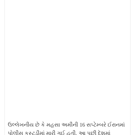
ઉલ્લેખનીય છે કે મહસા અમીની 16 સપ્ટેમ્બરે ઈરાનમાં
પોલીસ કસ્ટડીમાં મારી ગઈ હતી. આ પછી દેશમાં