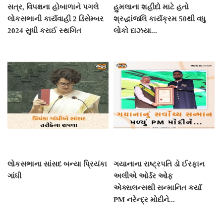
સત્ર, વિપક્ષના હોબાળાને પગલે
હુમલાના શહીદો માટે હતો
લોકસભાની કાર્યવાહી 2 ડિસેમ્બર
શ્રદ્ધાંજલિ કાર્યક્રમ 50થી વધુ
2024 સુધી કરાઈ સ્થગિત
લોકો દાઝયા...
લોકસભાના સાંસદ બન્યા પ્રિયંકા
ગયાનાના રાષ્ટ્રપતિ ડો ઈરફાન
ગાંધી
અલીએ ઓર્ડર ઓફ
એક્સલન્સથી સન્માનિત કર્યા
PM નરેન્દ્ર મોદીને...