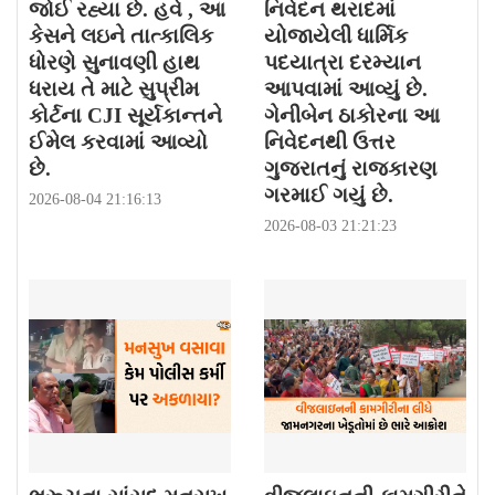
જોઈ રહ્યા છે. હવે , આ
નિવેદન થરાદમાં
કેસને લઇને તાત્કાલિક
યોજાયેલી ધાર્મિક
ધોરણે સુનાવણી હાથ
પદયાત્રા દરમ્યાન
ધરાય તે માટે સુપ્રીમ
આપવામાં આવ્યું છે.
કોર્ટના CJI સૂર્યકાન્તને
ગેનીબેન ઠાકોરના આ
ઈમેલ કરવામાં આવ્યો
નિવેદનથી ઉત્તર
છે.
ગુજરાતનું રાજકારણ
ગરમાઈ ગયું છે.
2026-08-04 21:16:13
2026-08-03 21:21:23