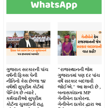
ગુજરાત સરકારની પાંચ
"રાજસ્થાનની જેમ
વર્ષની ફિક્સ પેની
ગુજરાતમાં પણ દર પાંચ
નીતિનો કેસ છેલ્લા ૧૪
વર્ષે સરકાર બદલાવી
વર્ષથી સુપ્રીમ કોર્ટમાં
જોઈએ." આ શબ્દો છે ,
પેન્ડિંગ છે ત્યારે ,
બનાસકાંઠાના MP
કર્મચારીઓ સુપ્રીમ
ગેનીબેન ઠાકોરના.
કોર્ટના ચુકાદાની રાહ
ગેનીબેન ઠાકોર દ્વારા આ