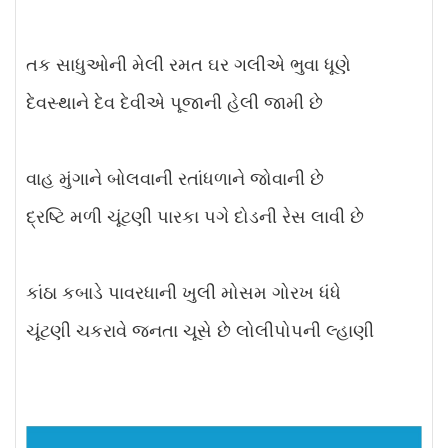
તક સાધુઓની મેલી રમત ઘર ગલીએ ભુવા ધૂણે
દેવસ્થાને દેવ દેવીએ પૂજાની હેલી જામી છે
વાહ મુંગાને બોલવાની રતાંધળાને જોવાની છે
દ્રષ્ટિ મળી ચૂંટણી પારકા પગે દોડની રેસ લાવી છે
કાંઠા કબાડે પાવરધાની ખુલી મોસમ ગોરખ ધંધે
ચૂંટણી ચકરાવે જનતા ચૂસે છે લોલીપોપની લ્હાણી