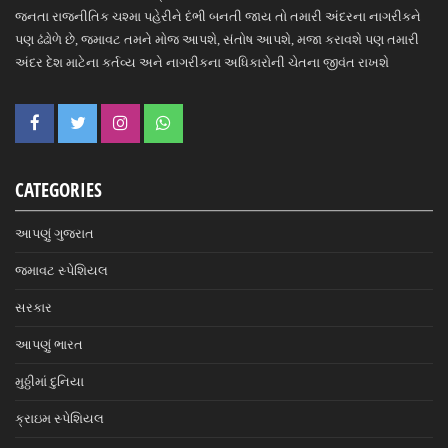
જનતા રાજનીતિક ચશ્મા પહેરીને દંભી બનતી જાય તો તમારી અંદરના નાગરીકને
પણ ઢંઢોળે છે, જમાવટ તમને મોજ આપશે, સંતોષ આપશે, મજા કરાવશે પણ તમારી
અંદર દેશ માટેના કર્તવ્ય અને નાગરીકના અધિકારોની ચેતના જીવંત રાખશે
CATEGORIES
આપણું ગુજરાત
જમાવટ સ્પેશિયલ
સરકાર
આપણું ભારત
મુઠ્ઠીમાં દુનિયા
ક્રાઇમ સ્પેશિયલ