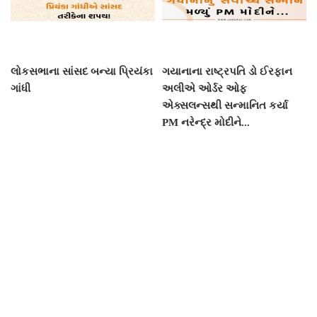
લોકસભાના સાંસદ બન્યા પ્રિયંકા
ગયાનાના રાષ્ટ્રપતિ ડો ઈરફાન
ગાંધી
અલીએ ઓર્ડર ઓફ
એક્સલન્સથી સન્માનિત કર્યા
PM નરેન્દ્ર મોદીને...