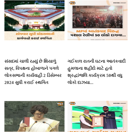
સંસદમાં ચાલી રહ્યું છે શિયાળું
ગઈકાલ રાતની ઘટના આતંકવાદી
સત્ર, વિપક્ષના હોબાળાને પગલે
હુમલાના શહીદો માટે હતો
લોકસભાની કાર્યવાહી 2 ડિસેમ્બર
શ્રદ્ધાંજલિ કાર્યક્રમ 50થી વધુ
2024 સુધી કરાઈ સ્થગિત
લોકો દાઝયા...