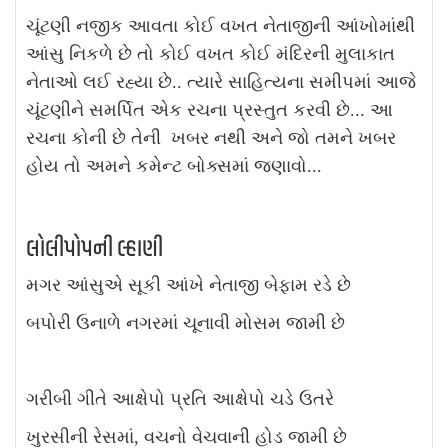
ચૂંટણી નજીક આવતા કોઈ વખત નેતાજીની આંખોમાંથી
આંસુ નિકળે છે તો કોઈ વખત કોઈ મંદિરની મુલાકાત
નેતાઓ લઈ રહ્યા છે.. ત્યારે સાહિત્યના સમીપમાં આજે
ચૂંટણીને સમર્પિત એક રચના પ્રસ્તુત કરવી છે... આ
રચના કોની છે તેની ખબર નથી અને જો તમને ખબર
હોય તો અમને કમેન્ટ બોક્સમાં જણાવો...
લોલીપોપની લ્હાણી
મગર આંસુએ સૂકી આંખે નેતાજી બેફામ રડે છે
બપોરી ઉનાળે નગરમાં ચૂનાવી મોસમ જામી છે
ગરીબી ગીતે આક્ષેપો પ્રતિ આક્ષેપો ચડે ઉતરે
ખુરસીની રેસમાં, વચનો વેચવાની હોડ જામી છે