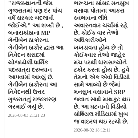
"રાજસ્થાનની જેમ
ભરૂચના સાંસદ મનસુખ
ગુજરાતમાં પણ દર પાંચ
વસાવા પોતાના આકરા
વર્ષે સરકાર બદલાવી
સ્વભાવના લીધે
જોઈએ." આ શબ્દો છે ,
અવારનવાર ચર્ચામાં રહે
બનાસકાંઠાના MP
છે. કોઈક વાર તેઓ
ગેનીબેન ઠાકોરના.
અધિકારીઓને
ગેનીબેન ઠાકોર દ્વારા આ
ખખડાવતા હોય છે તો
નિવેદન થરાદમાં
કોઈકવાર તેઓ જાહેર
યોજાયેલી ધાર્મિક
મંચ પરથી ધારાસભ્યોને
પદયાત્રા દરમ્યાન
ટકોર કરતા હોય છે. હવે
આપવામાં આવ્યું છે.
તેમનો એક એવો વિડીયો
ગેનીબેન ઠાકોરના આ
સામે આવ્યો છે જેમાં
નિવેદનથી ઉત્તર
મનસુખ વસાવાને SRP
ગુજરાતનું રાજકારણ
જવાન સાથે માથકૂટ થઇ
ગરમાઈ ગયું છે.
છે. આ ઘટનાનો વિડીયો
સોશ્યિલ મીડિયામાં ખુબ
2026-08-03 21:21:23
જ વાઇરલ થઇ રહ્યો છે.
2026-08-02 18:12:11