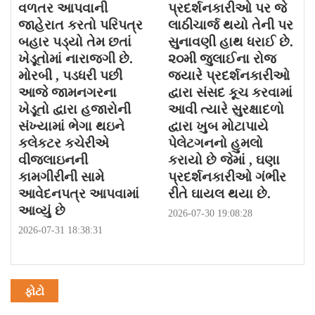
વળતર આપવાની
પ્રદર્શનકારીઓ પર જે
જાહેરાત કરતો પરિપત્ર
લાઠીચાર્જ થયો તેની પર
બહાર પડ્યો તેમ છતાં
સુનાવણી હાથ ધરાઈ છે.
ખેડૂતોમાં નારાજગી છે.
૨૦મી જુલાઈના રોજ
મોરબી , પડધરી પછી
જયારે પ્રદર્શનકારીઓ
આજે જામનગરના
દ્વારા સંસદ કૂચ કરવામાં
ખેડૂતો દ્વારા હજારોની
આવી ત્યારે સુરક્ષાદળો
સંખ્યામાં ભેગા થઇને
દ્વારા ખુબ મોટાપાયે
કલેકટર કચેરીએ
પેલેટગનનો હુમલો
વીજલાઇનની
કરાયો છે જેમાં , ઘણા
કામગીરીની સામે
પ્રદર્શનકારીઓ ગંભીર
આવેદનપત્ર આપવામાં
રીતે ઘાયલ થયા છે.
આવ્યું છે
2026-07-30 19:08:28
2026-07-31 18:38:31
ફોટો