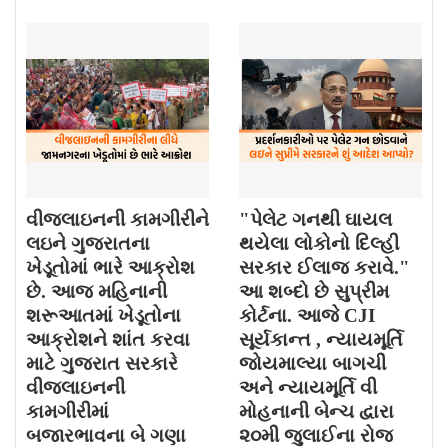
વીજલાઇનની કામગીરીને
"પેલેટ ગનથી ઘાયલ
લઇને ગુજરાતના
થયેલા લોકોનો દિલ્હી
ખેડૂતોમાં ભારે આક્રોશ
સરકાર ઈલાજ કરાવે."
છે. આજ મહિનાની
આ શબ્દો છે સુપ્રીમ
શરૂઆતમાં ખેડૂતોના
કોર્ટના. આજે CJI
આક્રોશને શાંત કરવા
સૂર્યકાન્ત , ન્યાયમૂર્તિ
માટે ગુજરાત સરકારે
જોયમાલ્યા બાગચી
વીજલાઇનની
અને ન્યાયમૂર્તિ વી
કામગીરીમાં
મોહનાની બેન્ચ દ્વારા
બજારભાવના બે ગણા
૨૦મી જુલાઈના રોજ