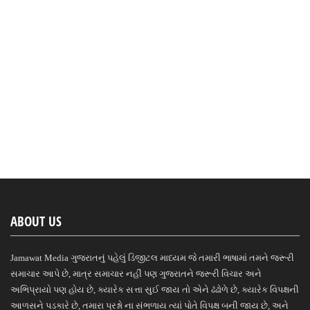
ABOUT US
Jamawat Media ગુજરાતનું પહેલું ડિજીટલ માધ્યમ જે તમારી ભાષામાં તમને જરૂરી
સમાચાર આપે છે, માત્ર સમાચાર નહીં પણ ગુજરાતને જરૂરી વિચાર અને
અભિપ્રાયો પણ હોય છે, ક્યારેક સત્તા સુઈ જાય તો એને ઢંઢોળે છે, ક્યારેક વિપક્ષની
આળસને પડકારે છે, તમારા પ્રશ્નો ના સંભળાય ત્યાં પોતે વિપક્ષ બની જાય છે, અને