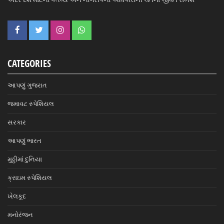
CATEGORIES
આપણું ગુજરાત
જમાવટ સ્પેશિયલ
સરકાર
આપણું ભારત
મુઠ્ઠીમાં દુનિયા
ક્રાઇમ સ્પેશિયલ
ખેલકૂદ
મનોરંજન