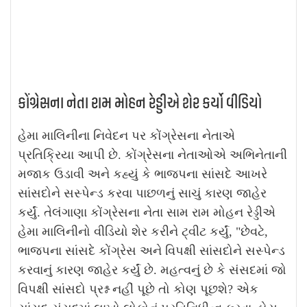
કોંગ્રેસના નેતા રામ મોહન રેડ્ડીએ શેર કર્યો વીડિયો
હેમા માલિનીના નિવેદન પર કોંગ્રેસના નેતાએ
પ્રતિક્રિયા આપી છે. કોંગ્રેસના નેતાઓએ અભિનેતાની
મજાક ઉડાવી અને કહ્યું કે ભાજપના સાંસદે આખરે
સાંસદોને સસ્પેન્ડ કરવા પાછળનું સાચું કારણ જાહેર
કર્યું. તેલંગાણા કોંગ્રેસના નેતા સામ રામ મોહન રેડ્ડીએ
હેમા માલિનીનો વીડિયો શેર કરીને ટ્વીટ કર્યું, "છેવટે,
ભાજપના સાંસદે કોંગ્રેસ અને વિપક્ષી સાંસદોને સસ્પેન્ડ
કરવાનું કારણ જાહેર કર્યું છે. મહત્વનું છે કે સંસદમાં જો
વિપક્ષી સાંસદો પ્રશ્ન નહીં પૂછે તો કોણ પૂછશે? એક