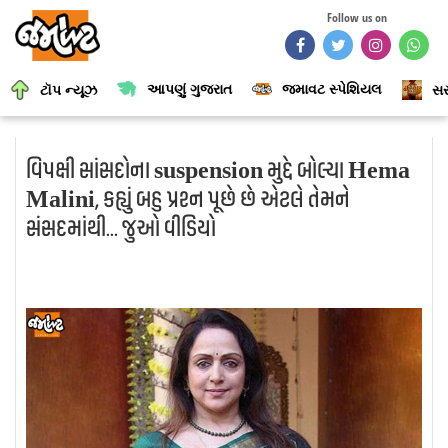
Follow us on
આપણું ગુજરાત
જમાવટ સ્પેશિયલ
ટૉપ ન્યૂઝ
સર
વિપક્ષી સાંસદોના suspension મુદ્દે બોલ્યા Hema
Malini, કહ્યું બહુ પ્રશ્ન પૂછે છે એટલે તેમને
સંસદમાંથી... જુઓ વીડિયો