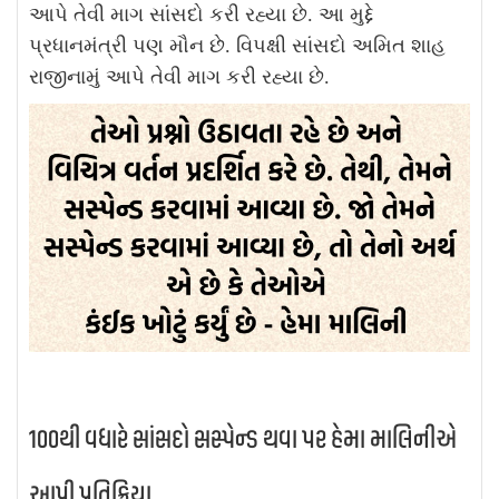
આપે તેવી માગ સાંસદો કરી રહ્યા છે. આ મુદ્દે
પ્રધાનમંત્રી પણ મૌન છે. વિપક્ષી સાંસદો અમિત શાહ
રાજીનામું આપે તેવી માગ કરી રહ્યા છે.
100થી વધારે સાંસદો સસ્પેન્ડ થવા પર હેમા માલિનીએ
આપી પ્રતિક્રિયા