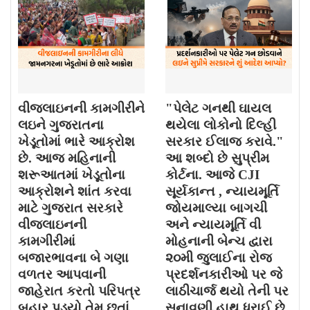
વીજલાઇનની કામગીરીને
"પેલેટ ગનથી ઘાયલ
લઇને ગુજરાતના
થયેલા લોકોનો દિલ્હી
ખેડૂતોમાં ભારે આક્રોશ
સરકાર ઈલાજ કરાવે."
છે. આજ મહિનાની
આ શબ્દો છે સુપ્રીમ
શરૂઆતમાં ખેડૂતોના
કોર્ટના. આજે CJI
આક્રોશને શાંત કરવા
સૂર્યકાન્ત , ન્યાયમૂર્તિ
માટે ગુજરાત સરકારે
જોયમાલ્યા બાગચી
વીજલાઇનની
અને ન્યાયમૂર્તિ વી
કામગીરીમાં
મોહનાની બેન્ચ દ્વારા
બજારભાવના બે ગણા
૨૦મી જુલાઈના રોજ
વળતર આપવાની
પ્રદર્શનકારીઓ પર જે
જાહેરાત કરતો પરિપત્ર
લાઠીચાર્જ થયો તેની પર
બહાર પડ્યો તેમ છતાં
સુનાવણી હાથ ધરાઈ છે.