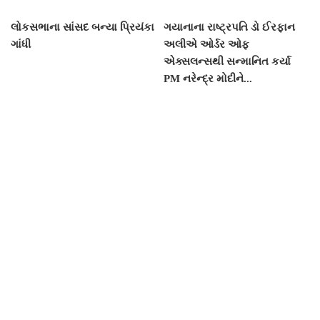
લોકસભાના સાંસદ બન્યા પ્રિયંકા
ગયાનાના રાષ્ટ્રપતિ ડો ઈરફાન
ગાંધી
અલીએ ઓર્ડર ઓફ
એક્સલન્સથી સન્માનિત કર્યા
PM નરેન્દ્ર મોદીને...