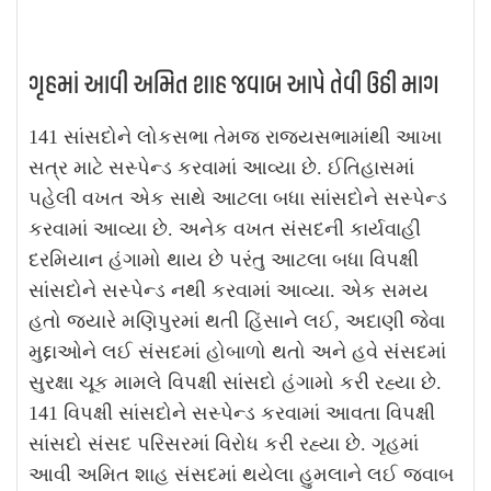
ગૃહમાં આવી અમિત શાહ જવાબ આપે તેવી ઉઠી માગ
141 સાંસદોને લોકસભા તેમજ રાજ્યસભામાંથી આખા
સત્ર માટે સસ્પેન્ડ કરવામાં આવ્યા છે. ઈતિહાસમાં
પહેલી વખત એક સાથે આટલા બધા સાંસદોને સસ્પેન્ડ
કરવામાં આવ્યા છે. અનેક વખત સંસદની કાર્યવાહી
દરમિયાન હંગામો થાય છે પરંતુ આટલા બધા વિપક્ષી
સાંસદોને સસ્પેન્ડ નથી કરવામાં આવ્યા. એક સમય
હતો જ્યારે મણિપુરમાં થતી હિંસાને લઈ, અદાણી જેવા
મુદ્દાઓને લઈ સંસદમાં હોબાળો થતો અને હવે સંસદમાં
સુરક્ષા ચૂક મામલે વિપક્ષી સાંસદો હંગામો કરી રહ્યા છે.
141 વિપક્ષી સાંસદોને સસ્પેન્ડ કરવામાં આવતા વિપક્ષી
સાંસદો સંસદ પરિસરમાં વિરોધ કરી રહ્યા છે. ગૃહમાં
આવી અમિત શાહ સંસદમાં થયેલા હુમલાને લઈ જવાબ