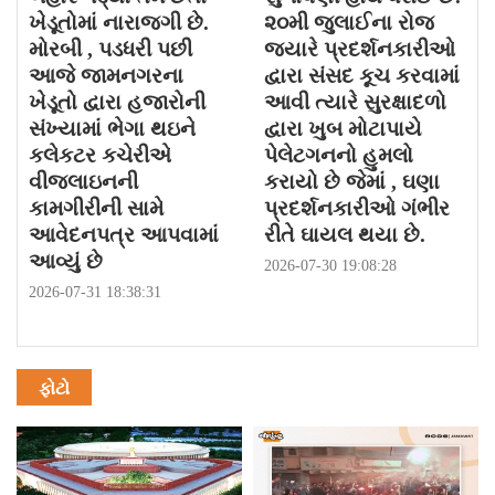
ખેડૂતોમાં નારાજગી છે.
૨૦મી જુલાઈના રોજ
મોરબી , પડધરી પછી
જયારે પ્રદર્શનકારીઓ
આજે જામનગરના
દ્વારા સંસદ કૂચ કરવામાં
ખેડૂતો દ્વારા હજારોની
આવી ત્યારે સુરક્ષાદળો
સંખ્યામાં ભેગા થઇને
દ્વારા ખુબ મોટાપાયે
કલેકટર કચેરીએ
પેલેટગનનો હુમલો
વીજલાઇનની
કરાયો છે જેમાં , ઘણા
કામગીરીની સામે
પ્રદર્શનકારીઓ ગંભીર
આવેદનપત્ર આપવામાં
રીતે ઘાયલ થયા છે.
આવ્યું છે
2026-07-30 19:08:28
2026-07-31 18:38:31
ફોટો