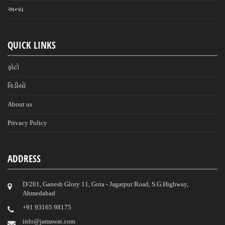
અન્ય
QUICK LINKS
ફોટો
વિડીયો
About us
Privacy Policy
ADDRESS
D/201, Ganesh Glory 11, Gota - Jagatpur Road, S.G.Highway,
Ahmedabad
‎+91 93165 98175
info@jamawat.com