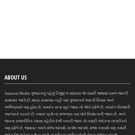
ABOUT US
Jamawat Media ગુજરાતનું પહેલું ડિજીટલ માધ્યમ જે તમારી ભાષામાં તમને જરૂરી
સમાચાર આપે છે, માત્ર સમાચાર નહીં પણ ગુજરાતને જરૂરી વિચાર અને
અભિપ્રાયો પણ હોય છે, ક્યારેક સત્તા સુઈ જાય તો એને ઢંઢોળે છે, ક્યારેક વિપક્ષની
આળસને પડકારે છે, તમારા પ્રશ્નો ના સંભળાય ત્યાં પોતે વિપક્ષ બની જાય છે, અને
જનતા રાજનીતિક ચશ્મા પહેરીને દંભી બનતી જાય તો તમારી અંદરના નાગરીકને
પણ ઢંઢોળે છે, જમાવટ તમને મોજ આપશે, સંતોષ આપશે, મજા કરાવશે પણ તમારી
અંદર દેશ માટેના કર્તવ્ય અને નાગરીકના અધિકારોની ચેતના જીવંત રાખશે