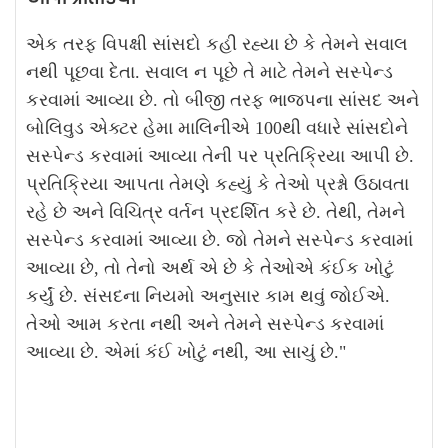
એક તરફ વિપક્ષી સાંસદો કહી રહ્યા છે કે તેમને સવાલ
નથી પૂછવા દેતા. સવાલ ન પૂછે તે માટે તેમને સસ્પેન્ડ
કરવામાં આવ્યા છે. તો બીજી તરફ ભાજપના સાંસદ અને
બોલિવુડ એક્ટર હેમા માલિનીએ 100થી વધારે સાંસદોને
સસ્પેન્ડ કરવામાં આવ્યા તેની પર પ્રતિક્રિયા આપી છે.
પ્રતિક્રિયા આપતા તેમણે કહ્યું કે તેઓ પ્રશ્નો ઉઠાવતા
રહે છે અને વિચિત્ર વર્તન પ્રદર્શિત કરે છે. તેથી, તેમને
સસ્પેન્ડ કરવામાં આવ્યા છે. જો તેમને સસ્પેન્ડ કરવામાં
આવ્યા છે, તો તેનો અર્થ એ છે કે તેઓએ કંઈક ખોટું
કર્યું છે. સંસદના નિયમો અનુસાર કામ થવું જોઈએ.
તેઓ આમ કરતા નથી અને તેમને સસ્પેન્ડ કરવામાં
આવ્યા છે. એમાં કંઈ ખોટું નથી, આ સાચું છે."