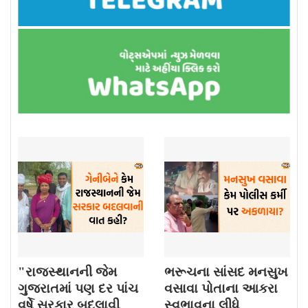
"રાજસ્થાનની જેમ
ભરૂચના સાંસદ મનસુખ
ગુજરાતમાં પણ દર પાંચ
વસાવા પોતાના આકરા
વર્ષે સરકાર બદલાવી
સ્વભાવના લીધે