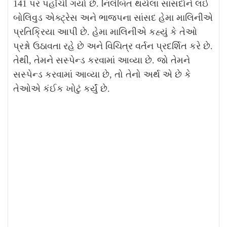
141 પર પહોંચી ગયો છે. નિલંબિત થયેલા સાંસદોને લઈ
બોલિવુડ એક્ટ્રેસ અને ભાજપના સાંસદ હેમા માલિનીએ
પ્રતિક્રિયા આપી છે. હેમા માલિનીએ કહ્યું કે તેઓ
પ્રશ્નો ઉઠાવતા રહે છે અને વિચિત્ર વર્તન પ્રદર્શિત કરે છે.
તેથી, તેમને સસ્પેન્ડ કરવામાં આવ્યા છે. જો તેમને
સસ્પેન્ડ કરવામાં આવ્યા છે, તો તેનો અર્થ એ છે કે
તેઓએ કંઈક ખોટું કર્યું છે.