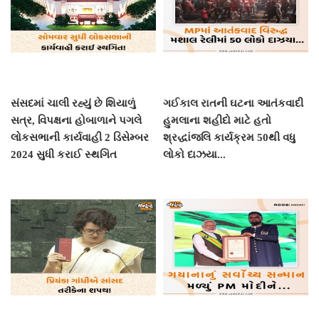
સંસદમાં ચાલી રહ્યું છે શિયાળું
ગઈકાલ રાતની ઘટના આતંકવાદી
સત્ર, વિપક્ષના હોબાળાને પગલે
હુમલાના શહીદો માટે હતો
લોકસભાની કાર્યવાહી 2 ડિસેમ્બર
શ્રદ્ધાંજલિ કાર્યક્રમ 50થી વધુ
2024 સુધી કરાઈ સ્થગિત
લોકો દાઝયા...