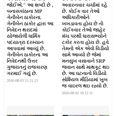
જોઈએ." આ શબ્દો છે ,
અવારનવાર ચર્ચામાં રહે
બનાસકાંઠાના MP
છે. કોઈક વાર તેઓ
ગેનીબેન ઠાકોરના.
અધિકારીઓને
ગેનીબેન ઠાકોર દ્વારા આ
ખખડાવતા હોય છે તો
નિવેદન થરાદમાં
કોઈકવાર તેઓ જાહેર
યોજાયેલી ધાર્મિક
મંચ પરથી ધારાસભ્યોને
પદયાત્રા દરમ્યાન
ટકોર કરતા હોય છે. હવે
આપવામાં આવ્યું છે.
તેમનો એક એવો વિડીયો
ગેનીબેન ઠાકોરના આ
સામે આવ્યો છે જેમાં
નિવેદનથી ઉત્તર
મનસુખ વસાવાને SRP
ગુજરાતનું રાજકારણ
જવાન સાથે માથકૂટ થઇ
ગરમાઈ ગયું છે.
છે. આ ઘટનાનો વિડીયો
સોશ્યિલ મીડિયામાં ખુબ
2026-08-03 21:21:23
જ વાઇરલ થઇ રહ્યો છે.
2026-08-02 18:12:11