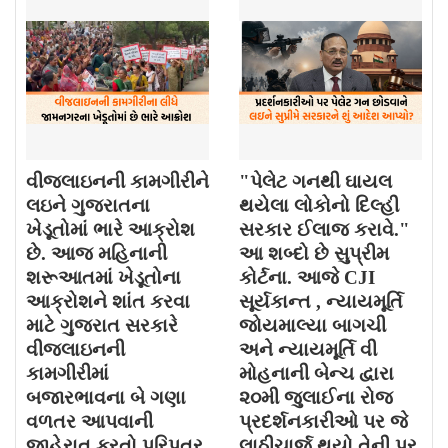
વીજલાઇનની કામગીરીને
"પેલેટ ગનથી ઘાયલ
લઇને ગુજરાતના
થયેલા લોકોનો દિલ્હી
ખેડૂતોમાં ભારે આક્રોશ
સરકાર ઈલાજ કરાવે."
છે. આજ મહિનાની
આ શબ્દો છે સુપ્રીમ
શરૂઆતમાં ખેડૂતોના
કોર્ટના. આજે CJI
આક્રોશને શાંત કરવા
સૂર્યકાન્ત , ન્યાયમૂર્તિ
માટે ગુજરાત સરકારે
જોયમાલ્યા બાગચી
વીજલાઇનની
અને ન્યાયમૂર્તિ વી
કામગીરીમાં
મોહનાની બેન્ચ દ્વારા
બજારભાવના બે ગણા
૨૦મી જુલાઈના રોજ
વળતર આપવાની
પ્રદર્શનકારીઓ પર જે
જાહેરાત કરતો પરિપત્ર
લાઠીચાર્જ થયો તેની પર