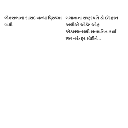
લોકસભાના સાંસદ બન્યા પ્રિયંકા
ગયાનાના રાષ્ટ્રપતિ ડો ઈરફાન
ગાંધી
અલીએ ઓર્ડર ઓફ
એક્સલન્સથી સન્માનિત કર્યા
PM નરેન્દ્ર મોદીને...