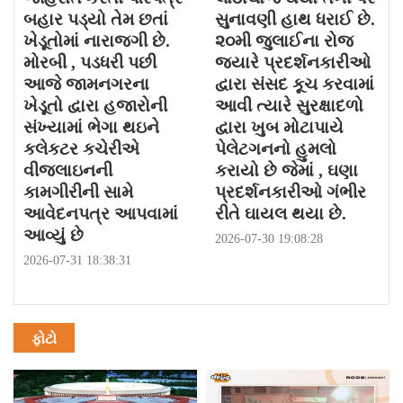
બહાર પડ્યો તેમ છતાં
સુનાવણી હાથ ધરાઈ છે.
ખેડૂતોમાં નારાજગી છે.
૨૦મી જુલાઈના રોજ
મોરબી , પડધરી પછી
જયારે પ્રદર્શનકારીઓ
આજે જામનગરના
દ્વારા સંસદ કૂચ કરવામાં
ખેડૂતો દ્વારા હજારોની
આવી ત્યારે સુરક્ષાદળો
સંખ્યામાં ભેગા થઇને
દ્વારા ખુબ મોટાપાયે
કલેકટર કચેરીએ
પેલેટગનનો હુમલો
વીજલાઇનની
કરાયો છે જેમાં , ઘણા
કામગીરીની સામે
પ્રદર્શનકારીઓ ગંભીર
આવેદનપત્ર આપવામાં
રીતે ઘાયલ થયા છે.
આવ્યું છે
2026-07-30 19:08:28
2026-07-31 18:38:31
ફોટો