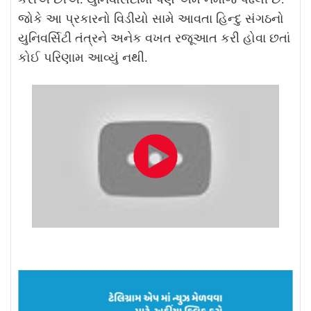
જોકે આ પ્રકારનો વિડીયો સામે આવતા હિન્દુ સંગઠનો
યુનિવર્સિટી તંત્રને અનેક વખત રજૂઆત કરી હોવા છતાં
કોઈ પરિણામ આવ્યું નથી.