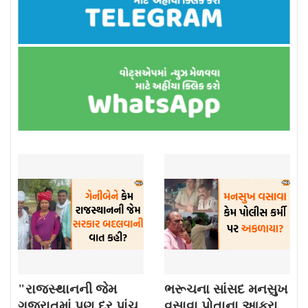
"રાજસ્થાનની જેમ
ભરૂચના સાંસદ મનસુખ
ગુજરાતમાં પણ દર પાંચ
વસાવા પોતાના આકરા