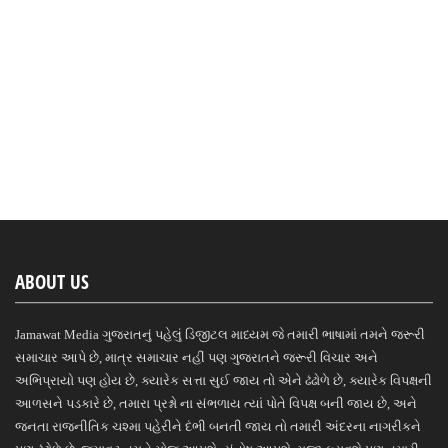
ABOUT US
Jamawat Media ગુજરાતનું પહેલું ડિજીટલ માધ્યમ જે તમારી ભાષામાં તમને જરૂરી
સમાચાર આપે છે, માત્ર સમાચાર નહીં પણ ગુજરાતને જરૂરી વિચાર અને
અભિપ્રાયો પણ હોય છે, ક્યારેક સત્તા સુઈ જાય તો એને ઢંઢોળે છે, ક્યારેક વિપક્ષની
આળસને પડકારે છે, તમારા પ્રશ્નો ના સંભળાય ત્યાં પોતે વિપક્ષ બની જાય છે, અને
જનતા રાજનીતિક ચશ્મા પહેરીને દંભી બનતી જાય તો તમારી અંદરના નાગરીકને