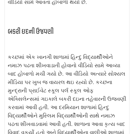
વીડિયો સામે આવતા હોબાળો થયો છે.
બકરી ઇદની ઉજવણી
કચ્છમાં એક ખાનગી શાળામાં હિન્દુ વિદ્યાર્થીઓને
નમાઝ પઢતા શીખવાડાતી હોવાનો વીડિયો સામે આવ્યા
બાદ હોબાળો મચી ગયો છે. આ વીડિયો અત્યારે સોશ્યલ
મીડિયા પર ખુબ જ વાયરલ થઇ રહ્યો છે. કચ્છના
મુન્દ્રાની પ્રાઈવેટ સ્કૂલ પર્લ સ્કૂલ ઓફ
એક્સિલેન્સમાં ગઇકાલે બકરી દઇના તહેવારની ઉજવણી
કરવામાં આવી હતી. આ દરમિયાન શાળામાં હિન્દુ
વિદ્યાર્થીઓને મુસ્લિમ વિદ્યાર્થીઓની સાથે નમાઝ
પઢતા શીખવાડવામાં આવી હતી. શાળાના આવા કૃત્ય બાદ
વિવાદ વકર્યો હતો અને વિદ્યાર્થીઓના વાલીઓ શાળામાં