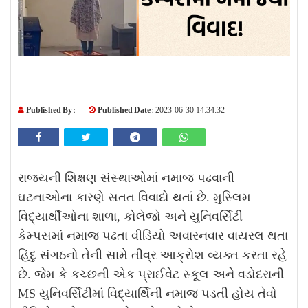
Published By :
Published Date :
2023-06-30 14:34:32
રાજ્યની શિક્ષણ સંસ્થાઓમાં નમાજ પઢવાની
ઘટનાઓના કારણે સતત વિવાદો થતાં છે. મુસ્લિમ
વિદ્યાર્થીઓના શાળા, કોલેજો અને યુનિવર્સિટી
કેમ્પસમાં નમાજ પઢતા વીડિયો અવારનવાર વાયરલ થતા
હિંદુ સંગઠનો તેની સામે તીવ્ર આક્રોશ વ્યક્ત કરતા રહે
છે. જેમ કે કચ્છની એક પ્રાઈવેટ સ્કૂલ અને વડોદરાની
MS યુનિવર્સિટીમાં વિદ્યાર્થિની નમાજ પડતી હોય તેવો