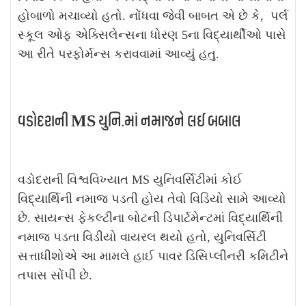
હોબાળો મચાવ્યો હતો. નોંધવા જેવી બાબત એ છે કે, પર્લ
સ્કૂલ ઓફ એક્સિલેન્સના ધોરણ 5ના વિદ્યાર્થીઓ પાસે
આ રીતે પરફોર્મન્સ કરાવવામાં આવ્યું હતુ.
વડોદરાની MS યુનિ.માં નમાજને લઈ બબાલ
વડોદરાની વિશ્વવિખ્યાત MS યુનિવર્સિટીમાં કોઈ
વિદ્યાર્થિની નમાજ પડતી હોય તેવો વિડિયો સામે આવ્યો
છે. સાયન્સ ફેકલ્ટીના બોટની ડિપાર્ટમેન્ટમાં વિદ્યાર્થિની
નમાજ પડતા વિડીયો વાયરલ થયો હતો, યુનિવર્સિટી
સત્તાધીશોએ આ મામલે હાઈ પાવર ડિસિપ્લીનરી કમિટીને
તપાસ સોંપી છે.