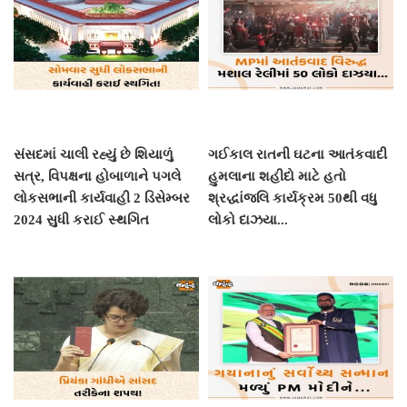
સંસદમાં ચાલી રહ્યું છે શિયાળું
ગઈકાલ રાતની ઘટના આતંકવાદી
સત્ર, વિપક્ષના હોબાળાને પગલે
હુમલાના શહીદો માટે હતો
લોકસભાની કાર્યવાહી 2 ડિસેમ્બર
શ્રદ્ધાંજલિ કાર્યક્રમ 50થી વધુ
2024 સુધી કરાઈ સ્થગિત
લોકો દાઝયા...