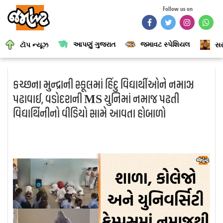
Follow us on
આપણું ગુજરાત
જમાવટ સ્પેશિયલ
ટૉપ ન્યૂઝ
સર
કચ્છના મુન્દ્રાની સ્કૂલમાં હિંદુ વિદ્યાર્થીઓને નમાઝ
પઢાવાઈ, વડોદરાની MS યુનિમાં નમાજ પઢતી
વિદ્યાર્થિનીનો વીડિયો સામે આવતા હોબાળો