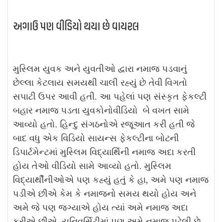
અગાઉ પણ વીડિયો થયા છે વાયરલ
મુસ્લિમ યુવક અને યુવતીઓ દ્વારા નમાજ પડવાનું
છેલ્લા કેટલાય સમયથી ચાલી રહ્યું છે તેવી વિગતો
સપાટી ઉપર આવી હતી. આ પહેલાં પણ સંસ્કૃત ફેકલ્ટી
બહાર નમાજ પડતા યુવકોનોવીડિયો બે વખત સામે
આવ્યો હતો. હિન્દુ સંગઠનોએ રજૂઆત કરી હતી જે
બાદ વધુ એક વિડિયો સાયન્સ ફેકલ્ટીના બોટની
ડિપાર્ટમેન્ટમાં મુસ્લિમ વિદ્યાર્થિની નમાજ અદા કરતી
હોય તેઓ વીડિયો સામે આવ્યો હતો. મુસ્લિમ
વિદ્યાર્થીનીઓએ પણ કહ્યું હતું કે હા, અમે પણ નમાજ
પડીએ છીએ કેમ કે નમાજનો સમય થયો હોય અને
અમે જે પણ જગ્યાએ હોય ત્યાં અમે નમાજ અદા
કરીએ છીએ. યુનિવર્સિટીમાં પણ અમે નમાજ પઢેલી છે.