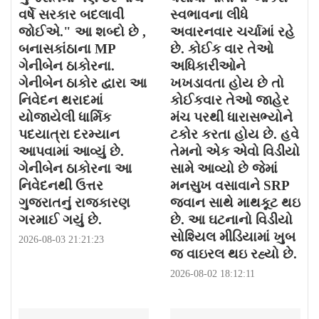
વર્ષે સરકાર બદલાવી
સ્વભાવના લીધે
જોઈએ." આ શબ્દો છે ,
અવારનવાર ચર્ચામાં રહે
બનાસકાંઠાના MP
છે. કોઈક વાર તેઓ
ગેનીબેન ઠાકોરના.
અધિકારીઓને
ગેનીબેન ઠાકોર દ્વારા આ
ખખડાવતા હોય છે તો
નિવેદન થરાદમાં
કોઈકવાર તેઓ જાહેર
યોજાયેલી ધાર્મિક
મંચ પરથી ધારાસભ્યોને
પદયાત્રા દરમ્યાન
ટકોર કરતા હોય છે. હવે
આપવામાં આવ્યું છે.
તેમનો એક એવો વિડીયો
ગેનીબેન ઠાકોરના આ
સામે આવ્યો છે જેમાં
નિવેદનથી ઉત્તર
મનસુખ વસાવાને SRP
ગુજરાતનું રાજકારણ
જવાન સાથે માથકૂટ થઇ
ગરમાઈ ગયું છે.
છે. આ ઘટનાનો વિડીયો
સોશ્યિલ મીડિયામાં ખુબ
2026-08-03 21:21:23
જ વાઇરલ થઇ રહ્યો છે.
2026-08-02 18:12:11