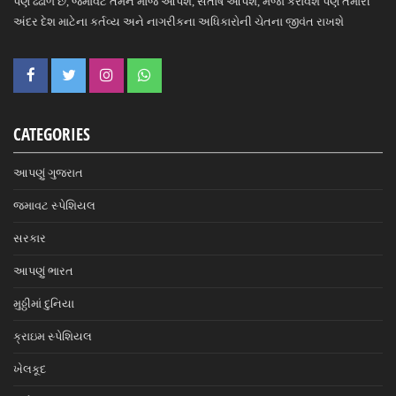
પણ ઢંઢોળે છે, જમાવટ તમને મોજ આપશે, સંતોષ આપશે, મજા કરાવશે પણ તમારી
અંદર દેશ માટેના કર્તવ્ય અને નાગરીકના અધિકારોની ચેતના જીવંત રાખશે
CATEGORIES
આપણું ગુજરાત
જમાવટ સ્પેશિયલ
સરકાર
આપણું ભારત
મુઠ્ઠીમાં દુનિયા
ક્રાઇમ સ્પેશિયલ
ખેલકૂદ