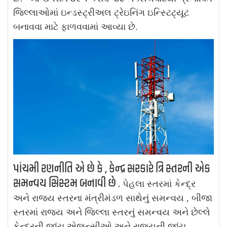
જિલ્લાઓમાં ઇન્ડસ્ટ્રીઅલ ટ્રેઇનિંગ ઇન્સ્ટિટ્યૂટ
બનાવવા માટે ફાળવવામાં આવ્યા છે.
પાંચમી રણનીતિ એ છે કે , કેન્દ્ર સરકારે ત્રિ સ્તરની એક
સમન્વય સિસ્ટમ બનાવી છે .
પેહલા સ્તરમાં કેન્દ્ર
અને રાજ્ય સ્તરના મંત્રીમંડળ સાથેનું સમન્વય , બીજા
સ્તરમાં રાજ્ય અને જિલ્લા સ્તરનું સમન્વય અને છેલ્લે
કેન્દ્રની જાંચ એજન્સીઓ અને રાજ્યની જાંચ