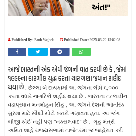
Published By :
Published Date :
Parth Vaghela
2025-03-22 15:02:08
આજે ભારતની એક એવી જંગની વાત કરવી છે કે , જેમાં
૧૯૯૯ના કારગીલ યુદ્ધ કરતા ચાર ગણા જવાન શહીદ
થયા છે
. છેલ્લા બે દાયકામાં આ જંગના લીધે ૬,૦૦૦
કરતા વધારે નાગરિકો શહીદ થયા છે . ભારતના તત્કાલીન
વડાપ્રધાન મનમોહન સિંહ , આ જંગને દેશની આંતરિક
સુરક્ષા માટે સૌથી મોટો ખતરો ગણાવતા હતા. આ જંગ
બીજી કોઈ નહીં પણ "નક્સલવાદ" છે . ગૃહ મંત્રી
અમિત શાહે રાજ્યસભામાં તાજેતરમાં જ જાહેરાત કરી