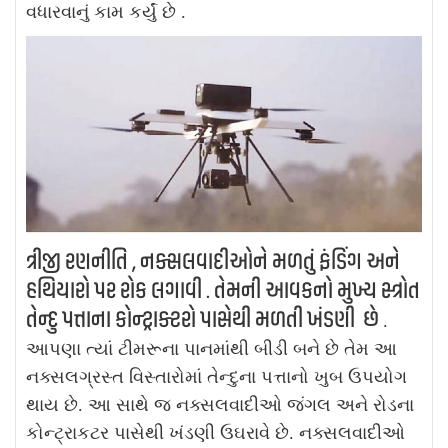
વધારવાનું કામ કર્યું છે .
ત્રીજી રણનીતિ , નક્સલવાદીઓને મળતું ફંડિંગ અને
હથિયારો પર રોક લગાવી . તેમની આવકનો મુખ્ય સ્ત્રોત
તેન્દુ પત્તાના કોન્ટ્રાક્ટરો પાસેથી મળતી ખંડણી છે
.
આપણા ત્યાં ટીમરૂના પાનમાંથી બીડી બને છે તેમ આ
નક્સલગ્રસ્ત વિસ્તારોમાં તેન્દુના પત્તાનો ખુબ ઉપયોગ
થાય છે. આ સાથે જ નક્સલવાદીઓ જંગલ અને રોડના
કોન્ટ્રાકટર પાસેથી ખંડણી ઉઘરાવે છે. નક્સલવાદીઓ