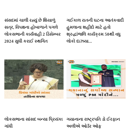
સંસદમાં ચાલી રહ્યું છે શિયાળું
ગઈકાલ રાતની ઘટના આતંકવાદી
સત્ર, વિપક્ષના હોબાળાને પગલે
હુમલાના શહીદો માટે હતો
લોકસભાની કાર્યવાહી 2 ડિસેમ્બર
શ્રદ્ધાંજલિ કાર્યક્રમ 50થી વધુ
2024 સુધી કરાઈ સ્થગિત
લોકો દાઝયા...
લોકસભાના સાંસદ બન્યા પ્રિયંકા
ગયાનાના રાષ્ટ્રપતિ ડો ઈરફાન
ગાંધી
અલીએ ઓર્ડર ઓફ