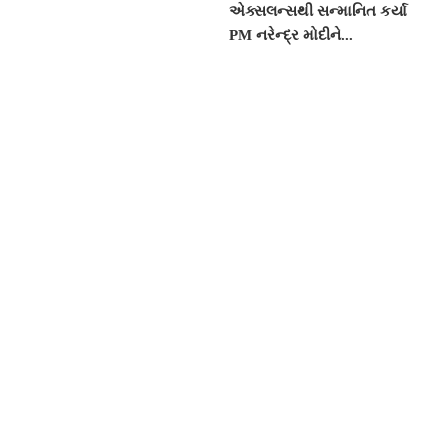
એક્સલન્સથી સન્માનિત કર્યા
PM નરેન્દ્ર મોદીને...