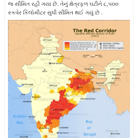
જ સીમિત રહી ગયા છે. તેનું ક્ષેત્રફળ ઘટીને ૮,૫૦૦
સ્કવેર કિલોમીટર સુધી સીમિત થઈ ગયું છે .