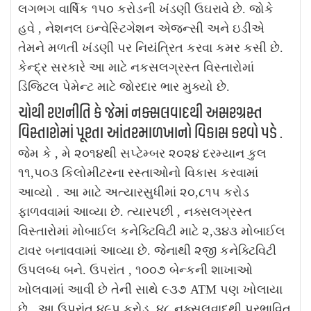
લગભગ વાર્ષિક ૧૫૦ કરોડની ખંડણી ઉઘરાવે છે. જોકે
હવે , નેશનલ ઇન્વેસ્ટિગેશન એજન્સી અને ઇડીએ
તેમને મળતી ખંડણી પર નિયંત્રિત કરવા કમર કસી છે.
કેન્દ્ર સરકારે આ માટે નકસલગ્રસ્ત વિસ્તારોમાં
ડિજિટલ પેમેન્ટ માટે જોરદાર ભાર મુક્યો છે.
ચોથી રણનીતિ કે જેમાં નક્સલવાદથી અસરગ્રસ્ત
વિસ્તારોમાં પૂરતા આંતરમાળખાનો વિકાસ કરવો પડે .
જેમ કે , મે ૨૦૧૪થી સપ્ટેમ્બર ૨૦૨૪ દરમ્યાન કુલ
૧૧,૫૦૩ કિલોમીટરના રસ્તાઓનો વિકાસ કરવામાં
આવ્યો . આ માટે અત્યારસુધીમાં ૨૦,૮૧૫ કરોડ
ફાળવવામાં આવ્યા છે. ત્યારપછી , નક્સલગ્રસ્ત
વિસ્તારોમાં મોબાઈલ કનેક્ટિવિટી માટે ૨,૩૪૩ મોબાઈલ
ટાવર બનાવવામાં આવ્યા છે. જેનાથી ૨જી કનેક્ટિવિટી
ઉપલબ્ધ બને. ઉપરાંત , ૧૦૦૭ બેન્કની શાખાઓ
ખોલવામાં આવી છે તેની સાથે ૯૩૭ ATM પણ ખોલાયા
છે. આ ઉપરાંત ૪૯૫ કરોડ ૪૮ નક્સલવાદથી પ્રભાવિત