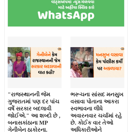
"રાજસ્થાનની જેમ
ભરૂચના સાંસદ મનસુખ
ગુજરાતમાં પણ દર પાંચ
વસાવા પોતાના આકરા
વર્ષે સરકાર બદલાવી
સ્વભાવના લીધે
જોઈએ." આ શબ્દો છે ,
અવારનવાર ચર્ચામાં રહે
બનાસકાંઠાના MP
છે. કોઈક વાર તેઓ
ગેનીબેન ઠાકોરના.
અધિકારીઓને