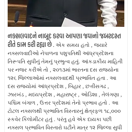
નક્સલવાદને નાબૂદ કરવા આપણા જવાનો જબરદસ્ત
રીતે કામ કરી રહ્યા છે .
એક સમય હતો , જયારે
નક્સલવાદીઓ નેપાળના પશુપતિથી આંધ્રપ્રદેશના
તિરૂપતિ સુધીનું તેમનું પ્રભુત્વ હતું.
આંકડાકીય માહિતી
પર નજર કરીએ તો , ૨૦૧૩માં ભારતના દસ રાજ્યોના
૧૨૬ જિલ્લાઓમાં નક્સલવાદથી પ્રભાવિત હતા . આ
દસ રાજ્યોમાં આંધ્રપ્રદેશ , બિહાર , છત્તીસગઢ ,
ઝારખંડ , મધ્યપ્રદેશ , મહારાષ્ટ્ર , ઓડિશા , તેલંગણા ,
પશ્ચિમ બંગાળ , ઉત્તર પ્રદેશમાં તેનો પ્રભાવ હતો . આ
ટોટલ નક્સલથી પ્રભાવિત વિસ્તારનું ક્ષેત્રફળ ૧૮,૦૦૦
સ્કવેર કિલોમીટર હતું .
પરંતુ હવે એક દાયકા પછી
નક્સલ પ્રભાવિત વિસ્તારો ઘટીને માત્ર ૧૨ જિલ્લા સુધી