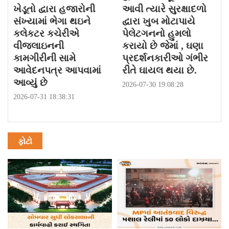
ખેડૂતો દ્વારા હજારોની
આવી ત્યારે સુરક્ષાદળો
સંખ્યામાં ભેગા થઇને
દ્વારા ખુબ મોટાપાયે
કલેકટર કચેરીએ
પેલેટગનનો હુમલો
વીજલાઇનની
કરાયો છે જેમાં , ઘણા
કામગીરીની સામે
પ્રદર્શનકારીઓ ગંભીર
આવેદનપત્ર આપવામાં
રીતે ઘાયલ થયા છે.
આવ્યું છે
2026-07-30 19:08:28
2026-07-31 18:38:31
ફોટો