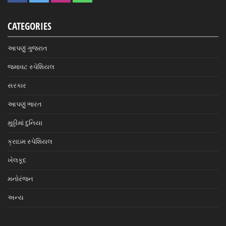
CATEGORIES
આપણું ગુજરાત
જમાવટ સ્પેશિયલ
સરકાર
આપણું ભારત
મુઠ્ઠીમાં દુનિયા
ક્રાઇમ સ્પેશિયલ
ખેલકૂદ
મનોરંજન
અન્ય