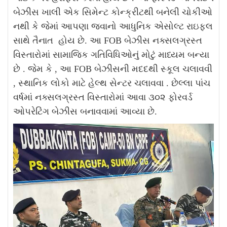
બેઝીસ ખાલી એક સિમેન્ટ કોન્ક્રીટથી બનેલી ચોકીઓ
નથી કે જેમાં આપણા જવાનો આધુનિક એસોલ્ટ રાઇફલ
સાથે તૈનાત હોય છે. આ FOB બેઝીસ નક્સલગ્રસ્ત
વિસ્તારોમાં સામાજિક ગતિવિધિઓનું મોટું માધ્યમ બન્યા
છે . જેમ કે , આ FOB બેઝીસની મદદથી સ્કૂલ ચલાવવી
, સ્થાનિક લોકો માટે હેલ્થ સેન્ટર ચલાવવા . છેલ્લા પાંચ
વર્ષમાં નક્સલગ્રસ્ત વિસ્તારોમાં આવા ૩૦૨ ફોરવર્ડ
ઓપરેટિંગ બેઝીસ બનાવવામાં આવ્યા છે.