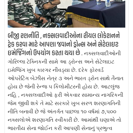
બીજી રણનીતિ , નક્સલવાદીઓના રીયલ લોકેશનને
ટ્રેક કરવા માટે આપણા જવાનો ડ્રોન્સ અને સેટેલાઇટ
ઇમેજિંગનો ઉપયોગ કરતા થયા છે .
નક્સલવાદીઓની
ગોરિલ્લા ટેક્નિકની સામે આ ડ્રોન્સ અને સેટેલાઇટ
ઇમેજિંગ ખુબ કારગર નીવડ્યા છે. દરેક ફોરવર્ડ
ઓપરેટિંગ બેઝીસ નેત્ર ૩ અને ભારત ડ્રોન સાથે તૈનાત
હોય છે જેની રેન્જ ૫ કિલોમીટરની હોય છે. આટલુંજ
નહિ , નક્સલવાદીઓ ફરી એકવાર સામાન્ય નાગરિકની
જેમ જીવી શકે તે માટે સરકારે ખુબ સરળ શરણાગતિની
નીતિ બનાવી છે જે અંતર્ગત પાછલા ૧૦ વર્ષમાં ૭,૫૦૦
નક્સલોએ શરણાગતિ સ્વીકારી છે. આમાંથી ઘણાએ તો
ભારતીય સેના જોઈન કરી આપણી સેનાનું પ્રભુત્વ