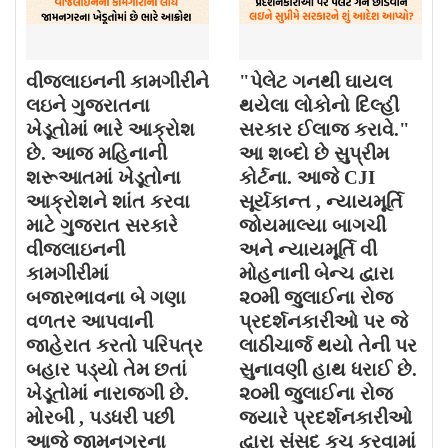
વીજલાઇનની કામગીરીને
"પેલેટ ગનથી ઘાયલ
લઇને ગુજરાતના
થયેલા લોકોનો દિલ્હી
ખેડૂતોમાં ભારે આક્રોશ
સરકાર ઈલાજ કરાવે."
છે. આજ મહિનાની
આ શબ્દો છે સુપ્રીમ
શરૂઆતમાં ખેડૂતોના
કોર્ટના. આજે CJI
આક્રોશને શાંત કરવા
સૂર્યકાન્ત , ન્યાયમૂર્તિ
માટે ગુજરાત સરકારે
જોયમાલ્યા બાગચી
વીજલાઇનની
અને ન્યાયમૂર્તિ વી
કામગીરીમાં
મોહનાની બેન્ચ દ્વારા
બજારભાવના બે ગણા
૨૦મી જુલાઈના રોજ
વળતર આપવાની
પ્રદર્શનકારીઓ પર જે
જાહેરાત કરતો પરિપત્ર
લાઠીચાર્જ થયો તેની પર
બહાર પડ્યો તેમ છતાં
સુનાવણી હાથ ધરાઈ છે.
ખેડૂતોમાં નારાજગી છે.
૨૦મી જુલાઈના રોજ
મોરબી , પડધરી પછી
જયારે પ્રદર્શનકારીઓ
આજે જામનગરના
દ્વારા સંસદ કૂચ કરવામાં