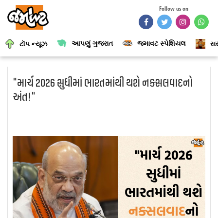
Follow us on
આપણું ગુજરાત
જમાવટ સ્પેશિયલ
ટૉપ ન્યૂઝ
સર
"માર્ચ 2026 સુધીમાં ભારતમાંથી થશે નક્સલવાદનો
અંત!"