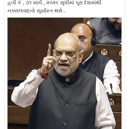
હતી કે , ૩૧ માર્ચ , ૨૦૨૬ સુધીમાં પૂરા દેશમાંથી
નક્સલવાદનો સૂર્યાસ્ત થશે .