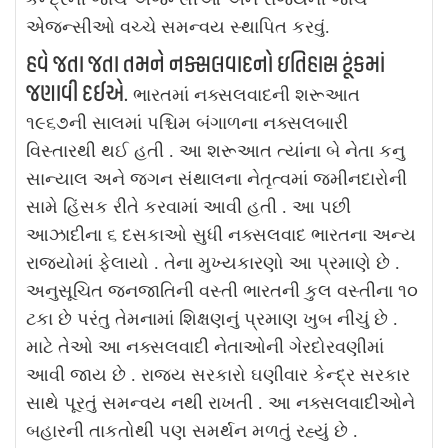
એજન્સીઓ વચ્ચે સમન્વય સ્થાપિત કરવું.
હવે જતા જતા તમને નક્સલવાદનો ઇતિહાસ ટૂંકમાં
જણાવી દઈએ.
ભારતમાં નક્સલવાદની શરૂઆત
૧૯૬૭ની સાલમાં પશ્ચિમ બંગાળના નક્સલબારી
વિસ્તારથી થઈ હતી . આ શરૂઆત ત્યાંના બે નેતા કનુ
સાન્યાલ અને જગન સંથાલના નેતૃત્વમાં જમીનદારોની
સામે હિંસક રીતે કરવામાં આવી હતી . આ પછી
આઝાદીના ૬ દસકાઓ સુધી નક્સલવાદ ભારતના અન્ય
રાજ્યોમાં ફેલાયો .
તેના મુખ્યકારણો આ પ્રમાણે છે .
અનુસૂચિત જનજાતિની વસ્તી ભારતની કુલ વસ્તીના ૧૦
ટકા છે પરંતુ તેમનામાં શિક્ષણનું પ્રમાણ ખુબ નીચું છે .
માટે તેઓ આ નક્સલવાદી નેતાઓની ગેરદોરવણીમાં
આવી જાય છે . રાજ્ય સરકારો ઘણીવાર કેન્દ્ર સરકાર
સાથે પૂરતું સમન્વય નથી રાખતી . આ નક્સલવાદીઓને
બહારની તાકતોથી પણ સમર્થન મળતું રહ્યું છે .