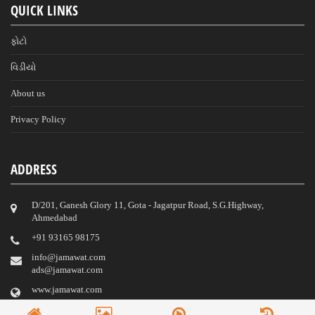
QUICK LINKS
ફોટો
વિડીયો
About us
Privacy Policy
ADDRESS
D/201, Ganesh Glory 11, Gota - Jagatpur Road, S.G.Highway,
Ahmedabad
‎+91 93165 98175
info@jamawat.com
ads@jamawat.com
www.jamawat.com