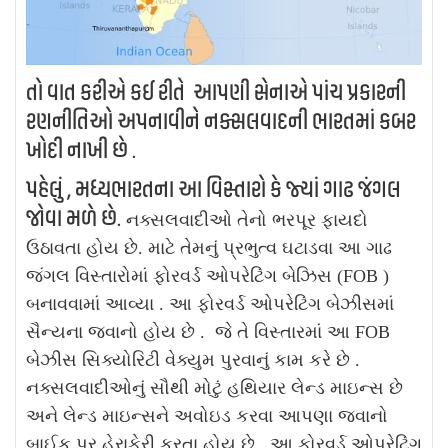
તો વાત કરીએ કઈ રીતે આપણી સેનાએ પાંચ પ્રકારની
રણનીતિઓ અપનાવીને નક્સલવાદની ભારતમાં કબર
ખોદી નાખી છે .
પહેલું , મધ્યભારતના આ વિસ્તારો કે જ્યાં ગાઢ જંગલ
જોવા મળે છે.
નક્સલવાદીઓ તેનો ભરપૂર ફાયદો
ઉઠાવતા હોય છે. માટે તેમનું પ્રભુત્વ ઘટાડવા આ ગાઢ
જંગલ વિસ્તારોમાં ફોરવર્ડ ઓપરેટિંગ બેઝિસ (FOB )
બનાવવામાં આવ્યા . આ ફોરવર્ડ ઓપરેટિંગ બેઝીસમાં
સૈન્યના જવાનો હોય છે . જે તે વિસ્તારમાં આ FOB
બેઝીસ સિક્યોરિટી વેક્યુમ પુરવાનું કામ કરે છે .
નક્સલવાદીઓનું સૌથી મોટું હથિયાર લેન્ડ માઇન્સ છે
અને લેન્ડ માઇન્સને અવોઇડ કરવા આપણા જવાનો
બાઈક પર હેરાફેરી કરતા હોય છે . આ ફોરવર્ડ ઓપરેટિંગ