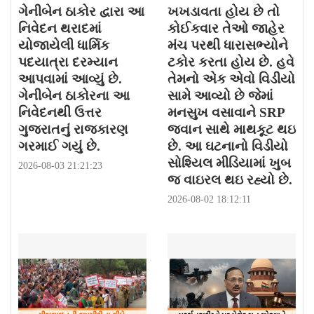
ગેનીબેન ઠાકોર દ્વારા આ
ખખડાવતા હોય છે તો
નિવેદન થરાદમાં
કોઈકવાર તેઓ જાહેર
યોજાયેલી ધાર્મિક
મંચ પરથી ધારાસભ્યોને
પદયાત્રા દરમ્યાન
ટકોર કરતા હોય છે. હવે
આપવામાં આવ્યું છે.
તેમનો એક એવો વિડીયો
ગેનીબેન ઠાકોરના આ
સામે આવ્યો છે જેમાં
નિવેદનથી ઉત્તર
મનસુખ વસાવાને SRP
ગુજરાતનું રાજકારણ
જવાન સાથે માથકૂટ થઇ
ગરમાઈ ગયું છે.
છે. આ ઘટનાનો વિડીયો
સોશ્યિલ મીડિયામાં ખુબ
2026-08-03 21:21:23
જ વાઇરલ થઇ રહ્યો છે.
2026-08-02 18:12:11