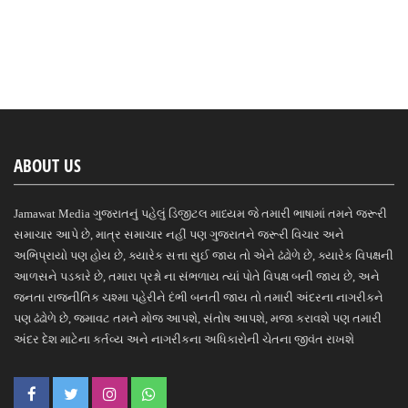
ABOUT US
Jamawat Media ગુજરાતનું પહેલું ડિજીટલ માધ્યમ જે તમારી ભાષામાં તમને જરૂરી
સમાચાર આપે છે, માત્ર સમાચાર નહીં પણ ગુજરાતને જરૂરી વિચાર અને
અભિપ્રાયો પણ હોય છે, ક્યારેક સત્તા સુઈ જાય તો એને ઢંઢોળે છે, ક્યારેક વિપક્ષની
આળસને પડકારે છે, તમારા પ્રશ્નો ના સંભળાય ત્યાં પોતે વિપક્ષ બની જાય છે, અને
જનતા રાજનીતિક ચશ્મા પહેરીને દંભી બનતી જાય તો તમારી અંદરના નાગરીકને
પણ ઢંઢોળે છે, જમાવટ તમને મોજ આપશે, સંતોષ આપશે, મજા કરાવશે પણ તમારી
અંદર દેશ માટેના કર્તવ્ય અને નાગરીકના અધિકારોની ચેતના જીવંત રાખશે