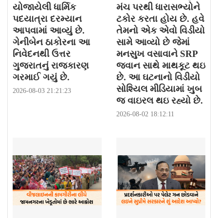
યોજાયેલી ધાર્મિક
મંચ પરથી ધારાસભ્યોને
પદયાત્રા દરમ્યાન
ટકોર કરતા હોય છે. હવે
આપવામાં આવ્યું છે.
તેમનો એક એવો વિડીયો
ગેનીબેન ઠાકોરના આ
સામે આવ્યો છે જેમાં
નિવેદનથી ઉત્તર
મનસુખ વસાવાને SRP
ગુજરાતનું રાજકારણ
જવાન સાથે માથકૂટ થઇ
ગરમાઈ ગયું છે.
છે. આ ઘટનાનો વિડીયો
સોશ્યિલ મીડિયામાં ખુબ
2026-08-03 21:21:23
જ વાઇરલ થઇ રહ્યો છે.
2026-08-02 18:12:11