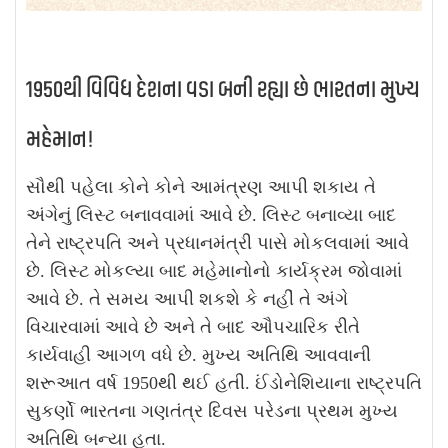
1950થી વિવિધ દેશના વડા બની રહ્યા છે ભારતના મુખ્ય
મહેમાન!
સૌથી પહેલા કોને કોને આમંત્રણ આપી શકાય તે
અંગેનું લિસ્ટ બનાવવામાં આવે છે. લિસ્ટ બનાવ્યા બાદ
તેને રાષ્ટ્રપતિ અને પ્રધાનમંત્રી પાસે મોકલવામાં આવે
છે. લિસ્ટ મોકલ્યા બાદ મહેમાનોનો કાર્યક્રમ જોવામાં
આવે છે. તે સમય આપી શકશે કે નહીં તે અંગે
વિચારવામાં આવે છે અને તે બાદ ઔપચારિક રીતે
કાર્યવાહી આગળ વધે છે. મુખ્ય અતિથિ આવવાની
શરૂઆત વર્ષ 1950થી થઈ હતી. ઈંડોનેશિયાના રાષ્ટ્રપતિ
સુકર્ણો ભારતના ગણતંત્ર દિવસ પરેડના પ્રથમ મુખ્ય
અતિથિ બન્યા હતા.