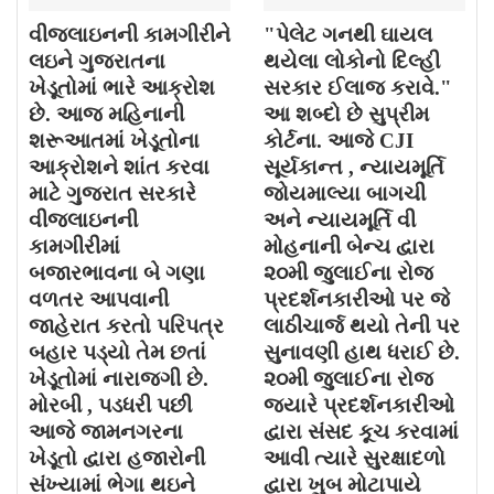
વીજલાઇનની કામગીરીને
"પેલેટ ગનથી ઘાયલ
લઇને ગુજરાતના
થયેલા લોકોનો દિલ્હી
ખેડૂતોમાં ભારે આક્રોશ
સરકાર ઈલાજ કરાવે."
છે. આજ મહિનાની
આ શબ્દો છે સુપ્રીમ
શરૂઆતમાં ખેડૂતોના
કોર્ટના. આજે CJI
આક્રોશને શાંત કરવા
સૂર્યકાન્ત , ન્યાયમૂર્તિ
માટે ગુજરાત સરકારે
જોયમાલ્યા બાગચી
વીજલાઇનની
અને ન્યાયમૂર્તિ વી
કામગીરીમાં
મોહનાની બેન્ચ દ્વારા
બજારભાવના બે ગણા
૨૦મી જુલાઈના રોજ
વળતર આપવાની
પ્રદર્શનકારીઓ પર જે
જાહેરાત કરતો પરિપત્ર
લાઠીચાર્જ થયો તેની પર
બહાર પડ્યો તેમ છતાં
સુનાવણી હાથ ધરાઈ છે.
ખેડૂતોમાં નારાજગી છે.
૨૦મી જુલાઈના રોજ
મોરબી , પડધરી પછી
જયારે પ્રદર્શનકારીઓ
આજે જામનગરના
દ્વારા સંસદ કૂચ કરવામાં
ખેડૂતો દ્વારા હજારોની
આવી ત્યારે સુરક્ષાદળો
સંખ્યામાં ભેગા થઇને
દ્વારા ખુબ મોટાપાયે