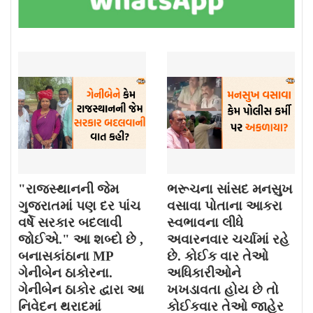
"રાજસ્થાનની જેમ
ભરૂચના સાંસદ મનસુખ
ગુજરાતમાં પણ દર પાંચ
વસાવા પોતાના આકરા
વર્ષે સરકાર બદલાવી
સ્વભાવના લીધે
જોઈએ." આ શબ્દો છે ,
અવારનવાર ચર્ચામાં રહે
બનાસકાંઠાના MP
છે. કોઈક વાર તેઓ
ગેનીબેન ઠાકોરના.
અધિકારીઓને
ગેનીબેન ઠાકોર દ્વારા આ
ખખડાવતા હોય છે તો
નિવેદન થરાદમાં
કોઈકવાર તેઓ જાહેર