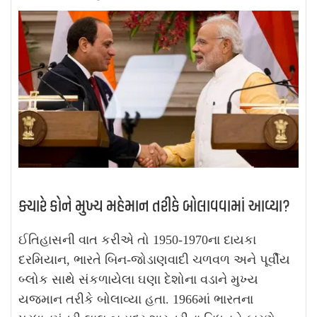
ક્યારે કોને મુખ્ય મહેમાન તરીકે બોલાવવામાં આવ્યા?
ઈતિહાસની વાત કરીએ તો 1950-1970ના દાયકા
દરમિયાન, ભારતે બિન-જોડાણવાદી ચળવળ અને પૂર્વીય
બ્લોક સાથે સંકળાયેલા ઘણા દેશોના વડાને મુખ્ય
યજમાન તરીકે બોલાવ્યા હતા. 1966માં ભારતના