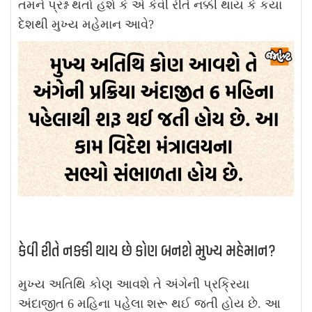
તમને પ્રશ્ન થતો હશે કે એ કેવી રીતે નક્કી થાય કે કયા
દેશથી મુખ્ય મહેમાન આવે?
કેવી રીતે નક્કી થાય છે કોણ બનશે મુખ્ય મહેમાન?
મુખ્ય અતિથિ કોણ આવશે તે અંગેની પ્રક્રિયા
અંદાજીત 6 મહિના પહેલા શરૂ થઈ જતી હોય છે. આ