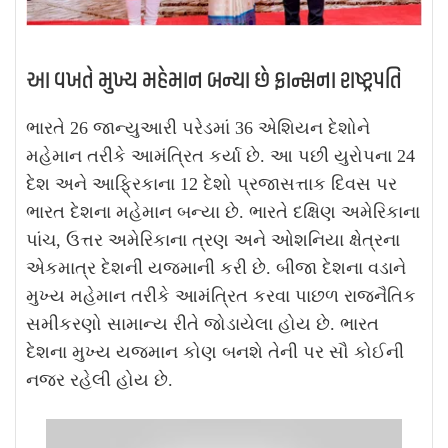
આ વખતે મુખ્ય મહેમાન બન્યા છે ફ્રાન્સના રાષ્ટ્રપતિ
ભારતે 26 જાન્યુઆરી પરેડમાં 36 એશિયન દેશોને
મહેમાન તરીકે આમંત્રિત કર્યા છે. આ પછી યુરોપના 24
દેશ અને આફ્રિકાના 12 દેશો પ્રજાસત્તાક દિવસ પર
ભારત દેશના મહેમાન બન્યા છે. ભારતે દક્ષિણ અમેરિકાના
પાંચ, ઉત્તર અમેરિકાના ત્રણ અને ઓશનિયા ક્ષેત્રના
એકમાત્ર દેશની યજમાની કરી છે. બીજા દેશના વડાને
મુખ્ય મહેમાન તરીકે આમંત્રિત કરવા પાછળ રાજનૈતિક
સમીકરણો સામાન્ય રીતે જોડાયેલા હોય છે. ભારત
દેશના મુખ્ય યજમાન કોણ બનશે તેની પર સૌ કોઈની
નજર રહેલી હોય છે.