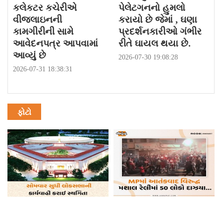
કલેકટર કચેરીએ
પેલેટગનનો હુમલો
વીજલાઇનની
કરાયો છે જેમાં , ઘણા
કામગીરીની સામે
પ્રદર્શનકારીઓ ગંભીર
આવેદનપત્ર આપવામાં
રીતે ઘાયલ થયા છે.
આવ્યું છે
2026-07-30 19:08:28
2026-07-31 18:38:31
ફોટો