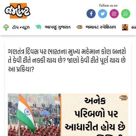
Follow us on
આપણું ગુજરાત
જમાવટ સ્પેશિયલ
ટૉપ ન્યૂઝ
સર
ગણતંત્ર દિવસ પર ભારતના મુખ્ય મહેમાન કોણ બનશે
તે કેવી રીતે નક્કી થાય છે? જાણો કેવી રીતે પૂર્ણ થાય છે
આ પ્રક્રિયા?