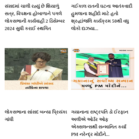
સંસદમાં ચાલી રહ્યું છે શિયાળું
ગઈકાલ રાતની ઘટના આતંકવાદી
સત્ર, વિપક્ષના હોબાળાને પગલે
હુમલાના શહીદો માટે હતો
લોકસભાની કાર્યવાહી 2 ડિસેમ્બર
શ્રદ્ધાંજલિ કાર્યક્રમ 50થી વધુ
2024 સુધી કરાઈ સ્થગિત
લોકો દાઝયા...
લોકસભાના સાંસદ બન્યા પ્રિયંકા
ગયાનાના રાષ્ટ્રપતિ ડો ઈરફાન
ગાંધી
અલીએ ઓર્ડર ઓફ
એક્સલન્સથી સન્માનિત કર્યા
PM નરેન્દ્ર મોદીને...