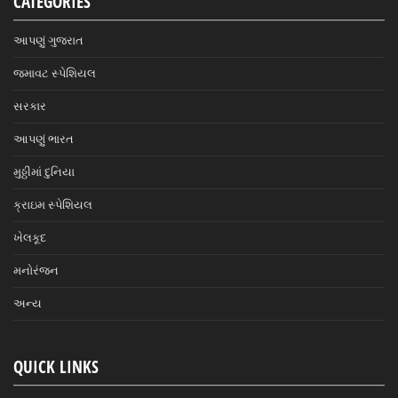
CATEGORIES
આપણું ગુજરાત
જમાવટ સ્પેશિયલ
સરકાર
આપણું ભારત
મુઠ્ઠીમાં દુનિયા
ક્રાઇમ સ્પેશિયલ
ખેલકૂદ
મનોરંજન
અન્ય
QUICK LINKS