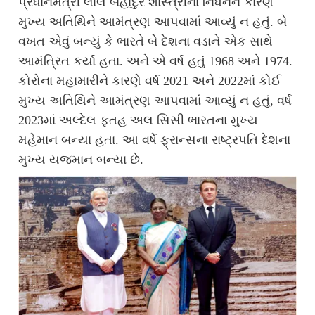
પ્રધાનમંત્રી લાલ બહાદુર શાસ્ત્રીના નિધનને કારણે
મુખ્ય અતિથિને આમંત્રણ આપવામાં આવ્યું ન હતું. બે
વખત એવું બન્યું કે ભારતે બે દેશના વડાને એક સાથે
આમંત્રિત કર્યા હતા. અને એ વર્ષ હતું 1968 અને 1974.
કોરોના મહામારીને કારણે વર્ષ 2021 અને 2022માં કોઈ
મુખ્ય અતિથિને આમંત્રણ આપવામાં આવ્યું ન હતું, વર્ષ
2023માં અલ્દેલ ફતહ અલ સિસી ભારતના મુખ્ય
મહેમાન બન્યા હતા. આ વર્ષે ફ્રાન્સના રાષ્ટ્રપતિ દેશના
મુખ્ય યજમાન બન્યા છે.