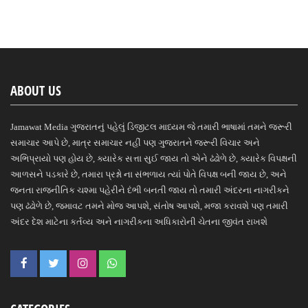
ABOUT US
Jamawat Media ગુજરાતનું પહેલું ડિજીટલ માધ્યમ જે તમારી ભાષામાં તમને જરૂરી
સમાચાર આપે છે, માત્ર સમાચાર નહીં પણ ગુજરાતને જરૂરી વિચાર અને
અભિપ્રાયો પણ હોય છે, ક્યારેક સત્તા સુઈ જાય તો એને ઢંઢોળે છે, ક્યારેક વિપક્ષની
આળસને પડકારે છે, તમારા પ્રશ્નો ના સંભળાય ત્યાં પોતે વિપક્ષ બની જાય છે, અને
જનતા રાજનીતિક ચશ્મા પહેરીને દંભી બનતી જાય તો તમારી અંદરના નાગરીકને
પણ ઢંઢોળે છે, જમાવટ તમને મોજ આપશે, સંતોષ આપશે, મજા કરાવશે પણ તમારી
અંદર દેશ માટેના કર્તવ્ય અને નાગરીકના અધિકારોની ચેતના જીવંત રાખશે