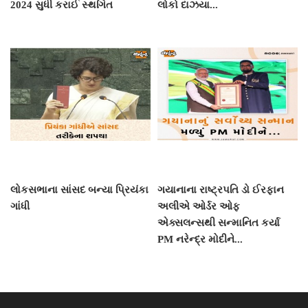
2024 સુધી કરાઈ સ્થગિત
લોકો દાઝયા...
લોકસભાના સાંસદ બન્યા પ્રિયંકા
ગયાનાના રાષ્ટ્રપતિ ડો ઈરફાન
ગાંધી
અલીએ ઓર્ડર ઓફ
એક્સલન્સથી સન્માનિત કર્યા
PM નરેન્દ્ર મોદીને...