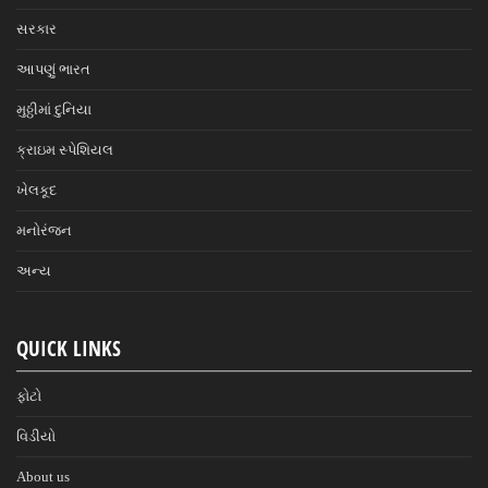
સરકાર
આપણું ભારત
મુઠ્ઠીમાં દુનિયા
ક્રાઇમ સ્પેશિયલ
ખેલકૂદ
મનોરંજન
અન્ય
QUICK LINKS
ફોટો
વિડીયો
About us