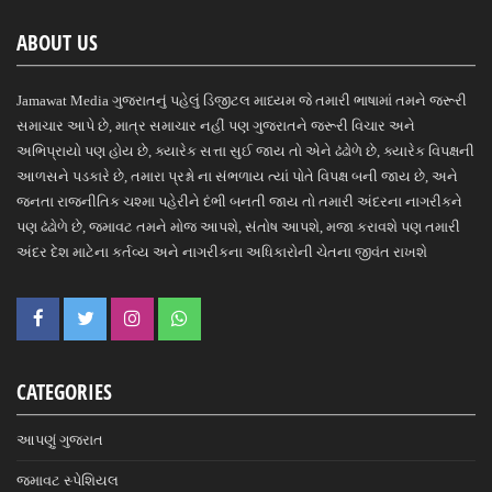
ABOUT US
Jamawat Media ગુજરાતનું પહેલું ડિજીટલ માધ્યમ જે તમારી ભાષામાં તમને જરૂરી
સમાચાર આપે છે, માત્ર સમાચાર નહીં પણ ગુજરાતને જરૂરી વિચાર અને
અભિપ્રાયો પણ હોય છે, ક્યારેક સત્તા સુઈ જાય તો એને ઢંઢોળે છે, ક્યારેક વિપક્ષની
આળસને પડકારે છે, તમારા પ્રશ્નો ના સંભળાય ત્યાં પોતે વિપક્ષ બની જાય છે, અને
જનતા રાજનીતિક ચશ્મા પહેરીને દંભી બનતી જાય તો તમારી અંદરના નાગરીકને
પણ ઢંઢોળે છે, જમાવટ તમને મોજ આપશે, સંતોષ આપશે, મજા કરાવશે પણ તમારી
અંદર દેશ માટેના કર્તવ્ય અને નાગરીકના અધિકારોની ચેતના જીવંત રાખશે
CATEGORIES
આપણું ગુજરાત
જમાવટ સ્પેશિયલ