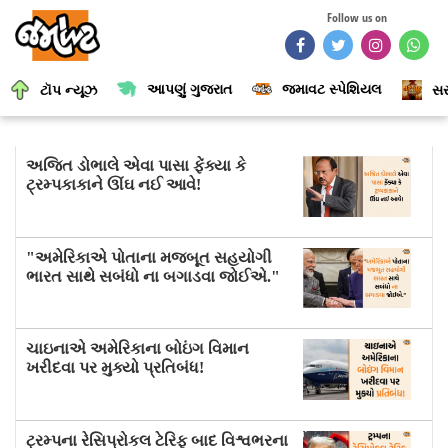
Follow us on
આપણું ગુજરાત
જમાવટ સ્પેશિયલ
ટૉપ ન્યૂઝ
સર
અજિત ડોભાલે એવા પાસા ફેંક્યા કે
ટ્રમ્પકાકાને ઊંઘ નઈ આવે!
"અમેરિકાએ પોતાના મજબૂત સહયોગી
ભારત સાથે સબંધો ના બગાડવા જોઈએ."
ચાઇનાએ અમેરિકાના બોઇંગ વિમાન
ખરીદવા પર મુક્યો પ્રતિબંધ!
ટ્રમ્પના રેસિપ્રોકલ ટેરિફ બાદ વિશ્વભરના