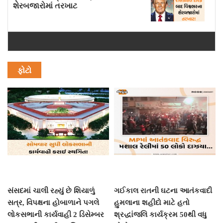
શેરબજારોમાં તરખાટ
ફોટો
સંસદમાં ચાલી રહ્યું છે શિયાળું
ગઈકાલ રાતની ઘટના આતંકવાદી
સત્ર, વિપક્ષના હોબાળાને પગલે
હુમલાના શહીદો માટે હતો
લોકસભાની કાર્યવાહી 2 ડિસેમ્બર
શ્રદ્ધાંજલિ કાર્યક્રમ 50થી વધુ