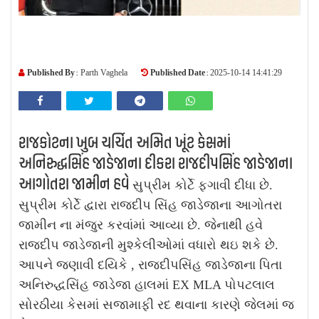
Published By :
Published Date :
Parth Vaghela
2025-10-14 14:41:29
રાજકોટના ખુબ ચર્ચિત અમિત ખૂંટ કેસમાં
અનિરુદ્ધસિંહ જાડેજાના દીકરા રાજદીપસિંહ જાડેજાના
આગોતરા જામીન હવે
સુપ્રીમ કોર્ટે ફગાવી દીધા છે.
સુપ્રીમ કોર્ટે દ્વારા રાજદીપ સિંહ જાડેજાના આગોતરા
જામીન ના મંજુર કરવાંમાં આવ્યા છે. જેનાથી હવે
રાજદીપ જાડેજાની મુશ્કેલીઓમાં વધારો થઇ શકે છે.
આપને જણાવી દયિકે , રાજદીપસિંહ જાડેજાના પિતા
અનિરુદ્ધસિંહ જાડેજા હાલમાં EX MLA પોપટલાલ
સોરઠીયા કેસમાં સજામાફી રદ થવાના કારણે જેલમાં જ