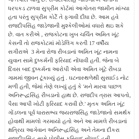
ધરપકડ ટાળવા સુપ્રીમ કોર્ટમાં આગોતરા જામીન માંગ્યા
હતા પરંતુ સુપ્રીમ કોર્ટે તે ફગાવી દીધા છે. આમ હવે
રાજદીપસિંહ જાડેજાની મુશ્કેલીઓમાં વધારો થઇ શકે
છે.
વાત કરીએ , રાજકોટના ખુબ ચર્ચિત અમિત ખૂંટ
કેસની તો રાજકોટમાં મોડેલિંગ કરતી 17 વર્ષીય
સગીરાએ 3 મેના રોજ રીબડાનાં અમિત ખૂંટ નામના
યુવાન સામે દુષ્કર્મની ફરિયાદ નોંધાવી હતી. જેના બે
દિવસ બાદ દુષ્કર્મના આરોપી એવા અમિત ખૂંટે રીબડા
ગામમાં જીવન ટૂંકાવ્યું હતું . ઘટનાસ્થળેથી સુસાઈડ નોટ
મળી હતી, જેમાં તેણે લખ્યું હતું કે 'મને મારવા પાછળ
અનિરૂદ્ધસિંહ રીબડાનો હાથ છે. રાજદીપ ત્રાસ આપતો,
પૈસા આપી ખોટી ફરિયાદ કરાવી છે.' મૃતક અમિત ખૂંટ
ગોંડલના પૂર્વ ધારાસભ્ય જયરાજસિંહ જાડેજાનો સમર્થક
હોવાથી મામલો ગરમાયો હતો અને આ મામલે રીબડાનાં
ક્ષત્રિય આગેવાન અનિરૂદ્ધસિંહ અને તેમના દીકરા
રાજદીપસિંહ સામે પોલીસ ફરિયાદ નોંધાઈ હતી.