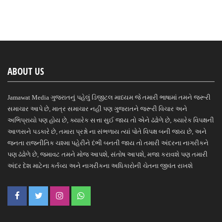
ABOUT US
Jamawat Media ગુજરાતનું પહેલું ડિજીટલ માધ્યમ જે તમારી ભાષામાં તમને જરૂરી
સમાચાર આપે છે, માત્ર સમાચાર નહીં પણ ગુજરાતને જરૂરી વિચાર અને
અભિપ્રાયો પણ હોય છે, ક્યારેક સત્તા સુઈ જાય તો એને ઢંઢોળે છે, ક્યારેક વિપક્ષની
આળસને પડકારે છે, તમારા પ્રશ્નો ના સંભળાય ત્યાં પોતે વિપક્ષ બની જાય છે, અને
જનતા રાજનીતિક ચશ્મા પહેરીને દંભી બનતી જાય તો તમારી અંદરના નાગરીકને
પણ ઢંઢોળે છે, જમાવટ તમને મોજ આપશે, સંતોષ આપશે, મજા કરાવશે પણ તમારી
અંદર દેશ માટેના કર્તવ્ય અને નાગરીકના અધિકારોની ચેતના જીવંત રાખશે