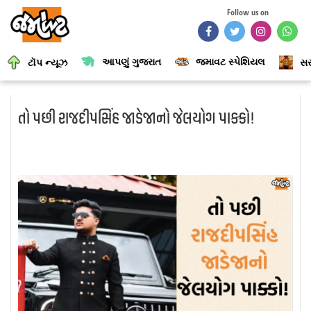
Follow us on
આપણું ગુજરાત
જમાવટ સ્પેશિયલ
ટૉપ ન્યૂઝ
સર
તો પછી રાજદીપસિંહ જાડેજાનો જેલયોગ પાક્કો!