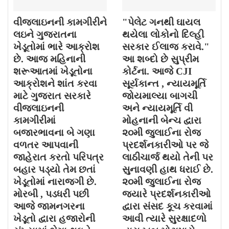
વીજલાઇનની કામગીરીને
"પેલેટ ગનથી ઘાયલ
લઇને ગુજરાતના
થયેલા લોકોનો દિલ્હી
ખેડૂતોમાં ભારે આક્રોશ
સરકાર ઈલાજ કરાવે."
છે. આજ મહિનાની
આ શબ્દો છે સુપ્રીમ
શરૂઆતમાં ખેડૂતોના
કોર્ટના. આજે CJI
આક્રોશને શાંત કરવા
સૂર્યકાન્ત , ન્યાયમૂર્તિ
માટે ગુજરાત સરકારે
જોયમાલ્યા બાગચી
વીજલાઇનની
અને ન્યાયમૂર્તિ વી
કામગીરીમાં
મોહનાની બેન્ચ દ્વારા
બજારભાવના બે ગણા
૨૦મી જુલાઈના રોજ
વળતર આપવાની
પ્રદર્શનકારીઓ પર જે
જાહેરાત કરતો પરિપત્ર
લાઠીચાર્જ થયો તેની પર
બહાર પડ્યો તેમ છતાં
સુનાવણી હાથ ધરાઈ છે.
ખેડૂતોમાં નારાજગી છે.
૨૦મી જુલાઈના રોજ
મોરબી , પડધરી પછી
જયારે પ્રદર્શનકારીઓ
આજે જામનગરના
દ્વારા સંસદ કૂચ કરવામાં
ખેડૂતો દ્વારા હજારોની
આવી ત્યારે સુરક્ષાદળો