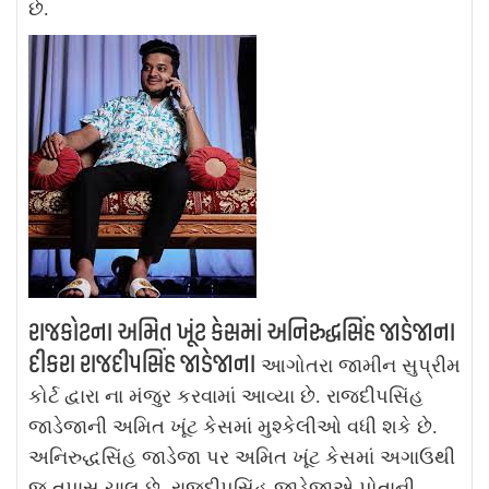
છે.
રાજકોટના અમિત ખૂંટ કેસમાં અનિરુદ્ધસિંહ જાડેજાના
દીકરા રાજદીપસિંહ જાડેજાના
આગોતરા જામીન સુપ્રીમ
કોર્ટ દ્વારા ના મંજુર કરવામાં આવ્યા છે. રાજદીપસિંહ
જાડેજાની અમિત ખૂંટ કેસમાં મુશ્કેલીઓ વધી શકે છે.
અનિરુદ્ધસિંહ જાડેજા પર અમિત ખૂંટ કેસમાં અગાઉથી
જ તપાસ ચાલુ છે. રાજદીપસિંહ જાડેજાએ પોતાની