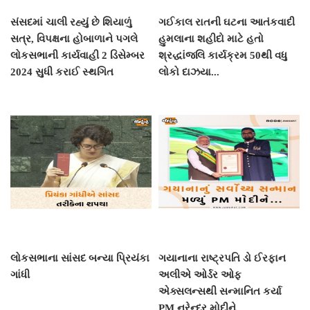
સંસદમાં ચાલી રહ્યું છે શિયાળું
ગઈકાલ રાતની ઘટના આતંકવાદી
સત્ર, વિપક્ષના હોબાળાને પગલે
હુમલાના શહીદો માટે હતો
લોકસભાની કાર્યવાહી 2 ડિસેમ્બર
શ્રદ્ધાંજલિ કાર્યક્રમ 50થી વધુ
2024 સુધી કરાઈ સ્થગિત
લોકો દાઝયા...
લોકસભાના સાંસદ બન્યા પ્રિયંકા
ગયાનાના રાષ્ટ્રપતિ ડો ઈરફાન
ગાંધી
અલીએ ઓર્ડર ઓફ
એક્સલન્સથી સન્માનિત કર્યા
PM નરેન્દ્ર મોદીને...