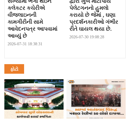
સંખ્યામાં ભેગા થઇને
દ્વારા ખુબ મોટાપાયે
કલેકટર કચેરીએ
પેલેટગનનો હુમલો
વીજલાઇનની
કરાયો છે જેમાં , ઘણા
કામગીરીની સામે
પ્રદર્શનકારીઓ ગંભીર
આવેદનપત્ર આપવામાં
રીતે ઘાયલ થયા છે.
આવ્યું છે
2026-07-30 19:08:28
2026-07-31 18:38:31
ફોટો