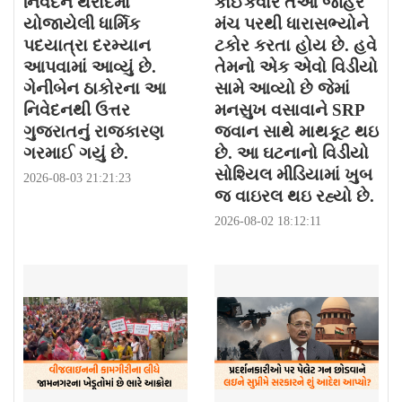
નિવેદન થરાદમાં
કોઈકવાર તેઓ જાહેર
યોજાયેલી ધાર્મિક
મંચ પરથી ધારાસભ્યોને
પદયાત્રા દરમ્યાન
ટકોર કરતા હોય છે. હવે
આપવામાં આવ્યું છે.
તેમનો એક એવો વિડીયો
ગેનીબેન ઠાકોરના આ
સામે આવ્યો છે જેમાં
નિવેદનથી ઉત્તર
મનસુખ વસાવાને SRP
ગુજરાતનું રાજકારણ
જવાન સાથે માથકૂટ થઇ
ગરમાઈ ગયું છે.
છે. આ ઘટનાનો વિડીયો
સોશ્યિલ મીડિયામાં ખુબ
2026-08-03 21:21:23
જ વાઇરલ થઇ રહ્યો છે.
2026-08-02 18:12:11