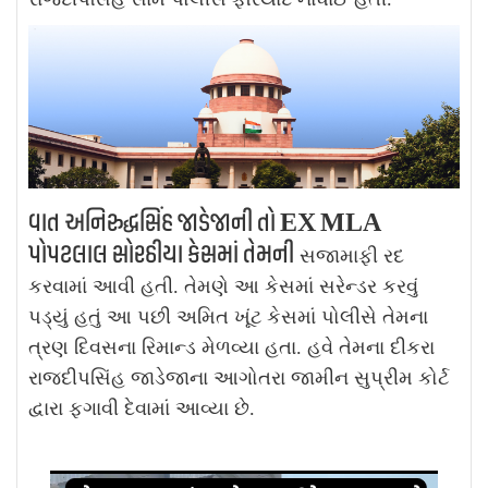
વાત અનિરુદ્ધસિંહ જાડેજાની તો EX MLA
પોપટલાલ સોરઠીયા કેસમાં તેમની
સજામાફી રદ
કરવામાં આવી હતી. તેમણે આ કેસમાં સરેન્ડર કરવું
પડ્યું હતું આ પછી અમિત ખૂંટ કેસમાં પોલીસે તેમના
ત્રણ દિવસના રિમાન્ડ મેળવ્યા હતા. હવે તેમના દીકરા
રાજદીપસિંહ જાડેજાના આગોતરા જામીન સુપ્રીમ કોર્ટ
દ્વારા ફગાવી દેવામાં આવ્યા છે.