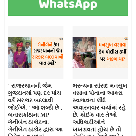
"રાજસ્થાનની જેમ
ભરૂચના સાંસદ મનસુખ
ગુજરાતમાં પણ દર પાંચ
વસાવા પોતાના આકરા
વર્ષે સરકાર બદલાવી
સ્વભાવના લીધે
જોઈએ." આ શબ્દો છે ,
અવારનવાર ચર્ચામાં રહે
બનાસકાંઠાના MP
છે. કોઈક વાર તેઓ
ગેનીબેન ઠાકોરના.
અધિકારીઓને
ગેનીબેન ઠાકોર દ્વારા આ
ખખડાવતા હોય છે તો