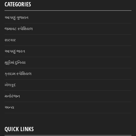
CATEGORIES
આપણું ગુજરાત
જમાવટ સ્પેશિયલ
સરકાર
આપણું ભારત
મુઠ્ઠીમાં દુનિયા
ક્રાઇમ સ્પેશિયલ
ખેલકૂદ
મનોરંજન
અન્ય
QUICK LINKS