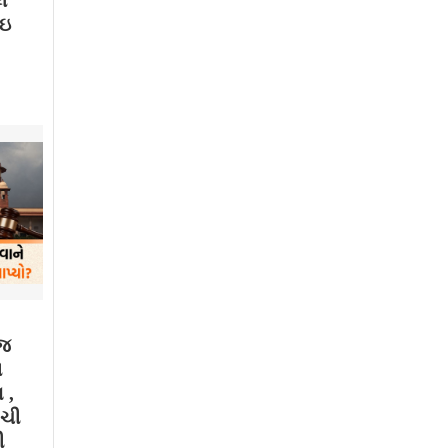
લ
થઇ
ાજ
મ
 ,
ગચી
ી