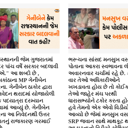
સ્થાનની જેમ ગુજરાતમાં
ભરૂચના સાંસદ મનસુખ વસ
 પાંચ વર્ષે સરકાર બદલાવી
પોતાના આકરા સ્વભાવના લી
." આ શબ્દો છે ,
અવારનવાર ચર્ચામાં રહે છે
કાંઠાના MP ગેનીબેન
વાર તેઓ અધિકારીઓને
ના. ગેનીબેન ઠાકોર દ્વારા
ખખડાવતા હોય છે તો કોઈ
વેદન થરાદમાં યોજાયેલી
તેઓ જાહેર મંચ પરથી
િક પદયાત્રા દરમ્યાન
ધારાસભ્યોને ટકોર કરતા હો
ાં આવ્યું છે. ગેનીબેન
હવે તેમનો એક એવો વિડીયો
રના આ નિવેદનથી ઉત્તર
આવ્યો છે જેમાં મનસુખ વસ
ાતનું રાજકારણ ગરમાઈ
SRP જવાન સાથે માથકૂટ થ