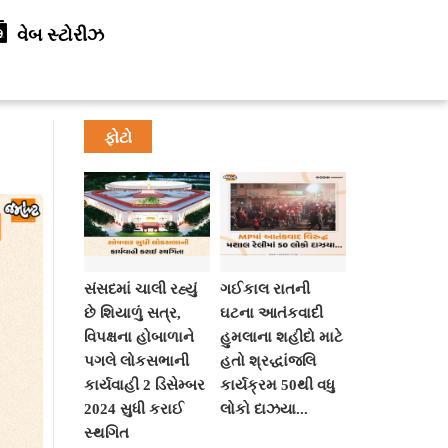
વેબ સ્ટોરીઝ
ફોટો
સંસદમાં ચાલી રહ્યું
ગઈકાલ રાતની
છે શિયાળું સત્ર,
ઘટના આતંકવાદી
વિપક્ષના હોબાળાને
હુમલાના શહીદો માટે
પગલે લોકસભાની
હતો શ્રદ્ધાંજલિ
કાર્યવાહી 2 ડિસેમ્બર
કાર્યક્રમ 50થી વધુ
2024 સુધી કરાઈ
લોકો દાઝયા...
સ્થગિત