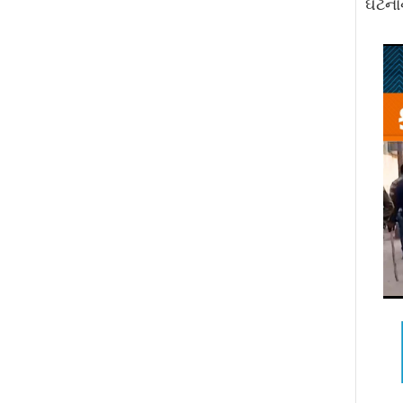
ઘટનાન