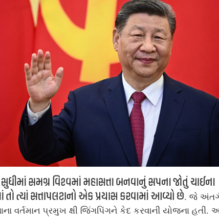
સુધીમાં સમગ્ર વિશ્વમાં મહાસત્તા બનવાનું સપના જોતું ચાઈના
ં તો ત્યાં સત્તાપલટાનો એક પ્રયાસ કરવામાં આવ્યો છે
. જે અંતર્
ના વર્તમાન પ્રમુખ ક્ષી જિંગપિંગને કેદ કરવાની યોજના હતી. 