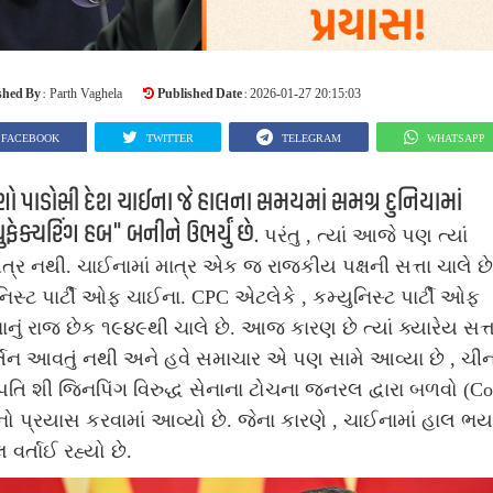
shed By :
Published Date :
Parth Vaghela
2026-01-27 20:15:03
FACEBOOK
TWITTER
TELEGRAM
WHATSAPP
 પાડોસી દેશ ચાઈના જે હાલના સમયમાં સમગ્ર દુનિયામાં
યુફેક્ચરિંગ હબ" બનીને ઉભર્યું છે.
પરંતુ , ત્યાં આજે પણ ત્યાં
ત્ર નથી. ચાઈનામાં માત્ર એક જ રાજકીય પક્ષની સત્તા ચાલે છે 
નિસ્ટ પાર્ટી ઓફ ચાઈના. CPC એટલેકે , કમ્યુનિસ્ટ પાર્ટી ઓફ
નું રાજ છેક ૧૯૪૯થી ચાલે છે. આજ કારણ છે ત્યાં ક્યારેય સત્તા
્તન આવતું નથી અને હવે સમાચાર એ પણ સામે આવ્યા છે , ચીન
્રપતિ શી જિનપિંગ વિરુદ્ધ સેનાના ટોચના જનરલ દ્વારા બળવો (C
ો પ્રયાસ કરવામાં આવ્યો છે. જેના કારણે , ચાઈનામાં હાલ ભ
 વર્તાઈ રહ્યો છે.