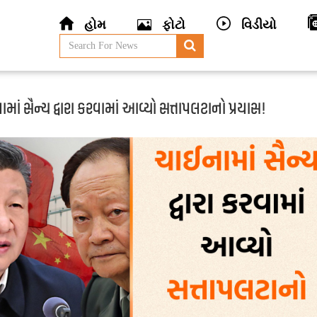
હોમ
ફોટો
વિડીયો
માં સૈન્ય દ્વારા કરવામાં આવ્યો સત્તાપલટાનો પ્રયાસ!