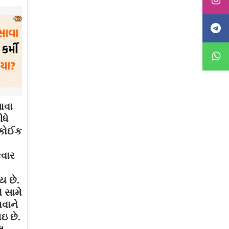
ાવા
ધે
. કોઈક
કવાર
ય છે.
 સામે
ાવાને
ઇ છે.