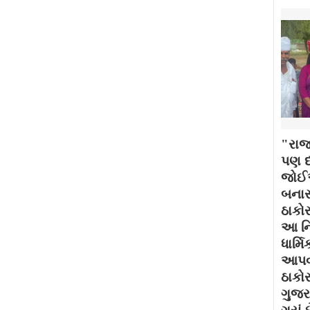
"રાજ
પણ દર
જોઈએ
બનાસ
ઠાકોર
આ નિ
ધાર્મ
આપવામ
ઠાકો
ગુજર