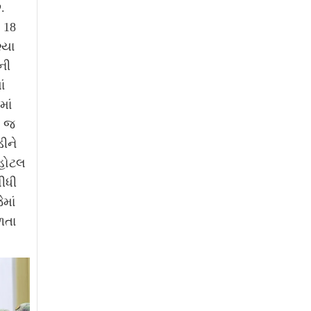
.
, 18
્યા
ની
ં
ાં
ા જ
ીને
 હોટલ
સીધી
માં
ળતા