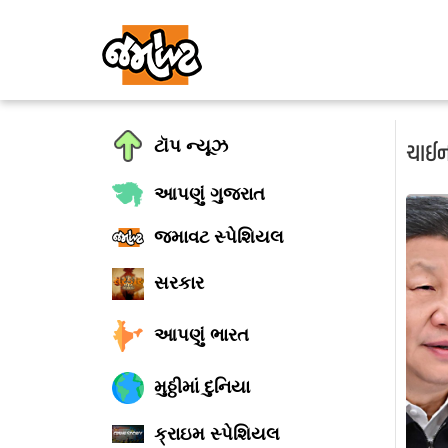
ટૉપ ન્યૂઝ
ચાઈના
આપણું ગુજરાત
જમાવટ સ્પેશિયલ
સરકાર
આપણું ભારત
મુઠ્ઠીમાં દુનિયા
ક્રાઇમ સ્પેશિયલ