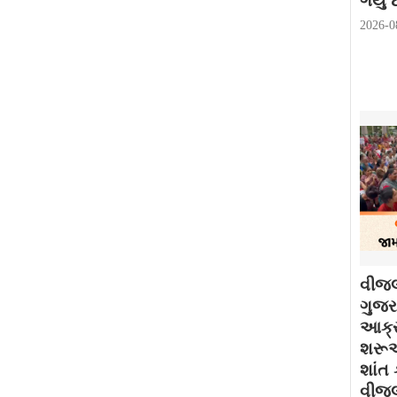
ગયું છ
2026-0
વીજલ
ગુજરા
આક્ર
શરૂઆ
શાંત 
વીજલ