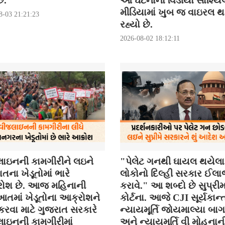
ે.
આ ઘટનાનો વિડીયો સોશ્યિ
મીડિયામાં ખુબ જ વાઇરલ 
8-03 21:21:23
રહ્યો છે.
2026-08-02 18:12:11
ાઇનની કામગીરીને લઇને
"પેલેટ ગનથી ઘાયલ થયેલા
તના ખેડૂતોમાં ભારે
લોકોનો દિલ્હી સરકાર ઈલ
ોશ છે. આજ મહિનાની
કરાવે." આ શબ્દો છે સુપ્રી
તમાં ખેડૂતોના આક્રોશને
કોર્ટના. આજે CJI સૂર્યકાન્ત
કરવા માટે ગુજરાત સરકારે
ન્યાયમૂર્તિ જોયમાલ્યા બા
ાઇનની કામગીરીમાં
અને ન્યાયમૂર્તિ વી મોહનાન