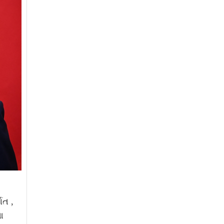
ગત ,
આ