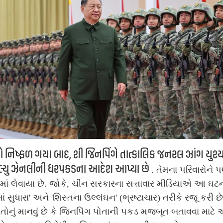
નિષ્ફળ ગયા બાદ, શી જિનપિંગે તાત્કાલિક જનરલ ઝાંગ યુશ્ય
લ્યુ ઝેનલીની ધરપકડના આદેશ આપ્યા છે
. તેમના પરિવારોને 
ં લેવાયા છે. જોકે, ચીન સરકારના સત્તાવાર મીડિયાએ આ ઘટન
માં સુધારા' અને 'શિસ્તના ઉલ્લંઘન' (ભ્રષ્ટાચાર) તરીકે રજૂ કરી છે
ાતોનું માનવું છે કે જિનપિંગ પોતાની પકડ મજબૂત બતાવવા માટે