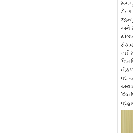
સમગ્ર
શેન્ગ
જાન્ય
અને ર
યોજના
રોકાવ
લઈ સત
જિનપ
નીકળ
પર પહ
અથડા
જિનપિ
પ્રહ