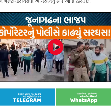
ે ભ્રષ્ટાચાર વિરોધી અભિયાનનું રૂપ આપી રહ્યા છે.