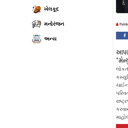
ખેલકૂદ
મનોરંજન
Publi
અન્ય
આપણો
"મેન્
લોકતં
કમ્યુ
ચાઈના
પરિવર
રાષ્ટ
કરવાન
માહોલ