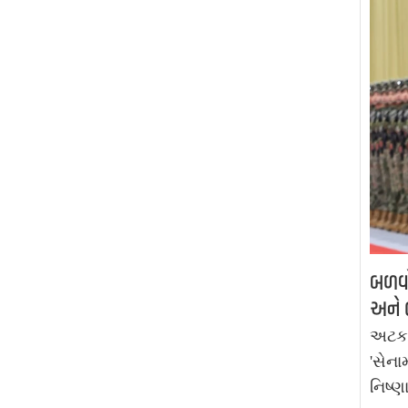
બળવો 
અને 
અટકમા
'સેના
નિષ્ણ