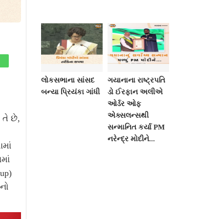
લોકસભાના સાંસદ
ગયાનાના રાષ્ટ્રપતિ
બન્યા પ્રિયંકા ગાંધી
ડો ઈરફાન અલીએ
ઓર્ડર ઓફ
એક્સલન્સથી
તે છે,
સન્માનિત કર્યા PM
નરેન્દ્ર મોદીને...
માં
માં
oup)
યનો