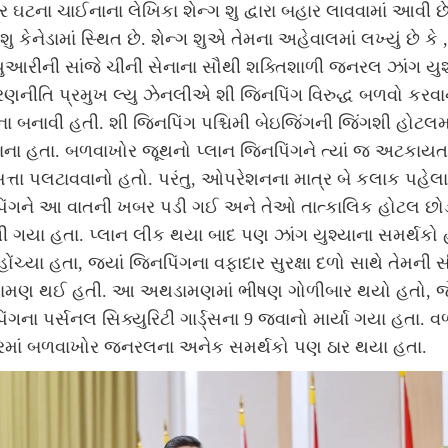
 ઘટના ચાઈનાના લેખિકા શેન્ગ શુ દ્વારા બહાર લાવવામાં આવી છે
 શુ કેનેડામાં સ્થિત છે. શેન્ગ શુએ તેમના અહેવાલમાં લખ્યું છે કે 
ુઆરીની સાંજે ચીની સેનાના સૌથી શક્તિશાળી જનરલ ઝાંગ યુશ
ણનીતિ પ્રમુખ લ્યુ ઝેનલીએ શી જિનપિંગ વિરુદ્ધ બળવો કરવા
 બનાવી હતી. શી જિનપિંગ પશ્ચિમી બેઇજિંગની જિંગશી હોટલમા
ાના હતા. બળવાખોર જૂથનો પ્લાન જિનપિંગને ત્યાં જ અટકાયતમ
્તા પલટાવવાનો હતો. પરંતુ, ઓપરેશનના માત્ર બે કલાક પહેલ
િંગને આ વાતની ખબર પડી ગઈ અને તેઓ તાત્કાલિક હોટલ છોડ
ી ગયા હતા.
પ્લાન લીક થયા બાદ પણ ઝાંગ યુશ્યાના સમર્થકો
ોંચ્યા હતા, જ્યાં જિનપિંગના વફાદાર સુરક્ષા દળો સાથે તેમની 
મણ થઈ હતી. આ અથડામણમાં ભીષણ ગોળીબાર થયો હતો, જે
ંગના પર્સનલ સિક્યુરિટી ગાર્ડ્સના 9 જવાનો માર્યા ગયા હતા. વ
ારમાં બળવાખોર જનરલના અનેક સમર્થકો પણ ઠાર થયા હતા.