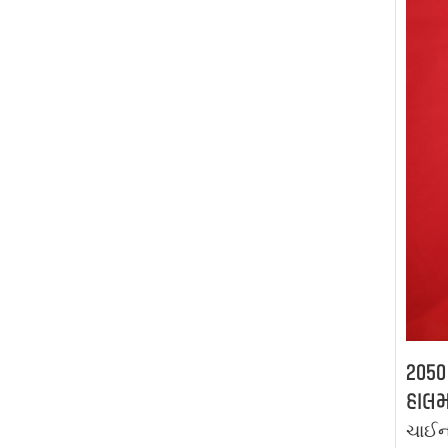
2050 
હાલમા
ચાઈના