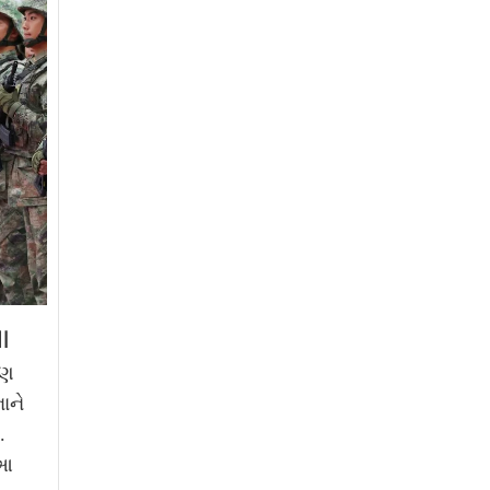
ા
પણ
ાને
.
 આ