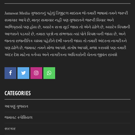
Jamawat Media ગુજરાતનું પહેલું ડિજીટલ માધ્યમ જે તમારી ભાષામાં તમને જરૂરી
સમાચાર આપે છે, માત્ર સમાચાર નહીં પણ ગુજરાતને જરૂરી વિચાર અને
અભિપ્રાયો પણ હોય છે, ક્યારેક સત્તા સુઈ જાય તો એને ઢંઢોળે છે, ક્યારેક વિપક્ષની
આળસને પડકારે છે, તમારા પ્રશ્નો ના સંભળાય ત્યાં પોતે વિપક્ષ બની જાય છે, અને
જનતા રાજનીતિક ચશ્મા પહેરીને દંભી બનતી જાય તો તમારી અંદરના નાગરીકને
પણ ઢંઢોળે છે, જમાવટ તમને મોજ આપશે, સંતોષ આપશે, મજા કરાવશે પણ તમારી
અંદર દેશ માટેના કર્તવ્ય અને નાગરીકના અધિકારોની ચેતના જીવંત રાખશે
CATEGORIES
આપણું ગુજરાત
જમાવટ સ્પેશિયલ
સરકાર