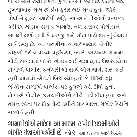
લોકો સામે રાયોટિંગનો ગુનો દાખલ કર્યો છે. ઘટના બાદ
હુમલાખોરો ગામ છોડીને ફરાર થઈ ગયા હતા. જોકે,
પોલીસે મુખ્ય આરોપી સહિતના આરોપીઓની ધરપકડ
કરી છે.
થોડાક સમય અગાઉ, નળ સરોવર પોલીસને
બાતમી મળી હતી કે ધરજી ગામે મોટા પાયે દારૂનું વેચાણ
થઈ રહ્યું છે. આ બાતમીના આધારે જ્યારે પોલીસ
કાફલો દરોડો પાડવા પહોંચ્યો, ત્યારે અચાનક ગામમાં
મોટી સંખ્યામાં લોકો એકઠા થઈ ગયા હતા. ઉશ્કેરાયેલા
ટોળાએ પોલીસ કર્મચારીઓ સાથે બોલાચાલી શરૂ કરી
હતી. મામલો એટલો બિચક્યો હતો કે 100થી વધુ
લોકોના ટોળાએ પોલીસ પર હુમલો કરી દીધો હતો.
ટોળાએ પોલીસ કર્મચારીઓને નીચે પાડી દીધા હતા અને
તેમને રસ્તા પર દોડાવી-દોડાવીને માર મારતા ગંભીર સ્થિતિ
સર્જાઈ હતી.
ગામલોકોએ મારેલા આ મારમા ૨ પોલીસકર્મીઓને
ગંભીર ઈજાઓ પહોંચી છે
. જોકે, આ ઘટના બાદ ઉચ્ચ