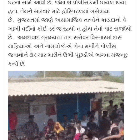
ઘટના સામે આવી છે. જેમાં બે પોલીસકર્મી ઘાયલ થયા
હતા. તેમને સારવાર માટે હોસ્પિટલમાં ખસેડાયા
છે.
ગુજરાતમાં જાણે અસામાજિક તત્વોને કાયદાનો કે
ખાખી વર્દીનો કોઈ ડર જ રહ્યો ન હોય તેવો ઘાટ સર્જાયો
છે. અમદાવાદ ગ્રામ્યના નળ સરોવર વિસ્તારમાં દારૂ
માફિયાઓ અને ગામલોકોએ ભેગા મળીને પોલીસ
જવાનોને ઢોર માર મારીને ઉભી પૂંછડીએ ભાગવા મજબૂર
કર્યા છે.