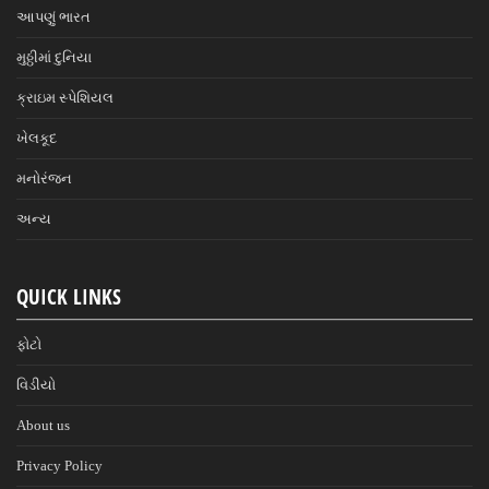
આપણું ભારત
મુઠ્ઠીમાં દુનિયા
ક્રાઇમ સ્પેશિયલ
ખેલકૂદ
મનોરંજન
અન્ય
QUICK LINKS
ફોટો
વિડીયો
About us
Privacy Policy