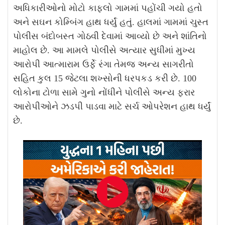
અધિકારીઓનો મોટો કાફલો ગામમાં પહોંચી ગયો હતો
અને સઘન કોમ્બિંગ હાથ ધર્યું હતું. હાલમાં ગામમાં ચુસ્ત
પોલીસ બંદોબસ્ત ગોઠવી દેવામાં આવ્યો છે અને શાંતિનો
માહોલ છે.
આ મામલે પોલીસે અત્યાર સુધીમાં મુખ્ય
આરોપી આત્મારામ ઉર્ફે રંગા તેમજ અન્ય સાગરીતો
સહિત કુલ 15 જેટલા શખ્સોની ધરપકડ કરી છે. 100
લોકોના ટોળા સામે ગુનો નોંધીને પોલીસે અન્ય ફરાર
આરોપીઓને ઝડપી પાડવા માટે સર્ચ ઓપરેશન હાથ ધર્યું
છે.