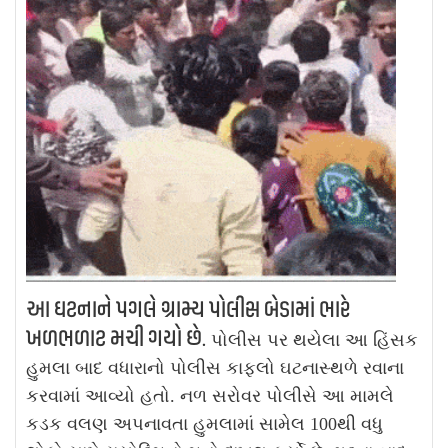
આ ઘટનાને પગલે ગ્રામ્ય પોલીસ બેડામાં ભારે
ખળભળાટ મચી ગયો છે.
પોલીસ પર થયેલા આ હિંસક
હુમલા બાદ વધારાનો પોલીસ કાફલો ઘટનાસ્થળે રવાના
કરવામાં આવ્યો હતો. નળ સરોવર પોલીસે આ મામલે
કડક વલણ અપનાવતા હુમલામાં સામેલ 100થી વધુ