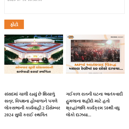
ફોટો
સંસદમાં ચાલી રહ્યું છે શિયાળું
ગઈકાલ રાતની ઘટના આતંકવાદી
સત્ર, વિપક્ષના હોબાળાને પગલે
હુમલાના શહીદો માટે હતો
લોકસભાની કાર્યવાહી 2 ડિસેમ્બર
શ્રદ્ધાંજલિ કાર્યક્રમ 50થી વધુ
2024 સુધી કરાઈ સ્થગિત
લોકો દાઝયા...