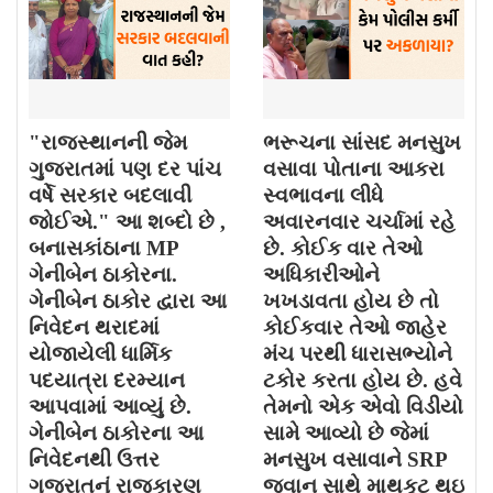
"રાજસ્થાનની જેમ
ભરૂચના સાંસદ મનસુખ
ગુજરાતમાં પણ દર પાંચ
વસાવા પોતાના આકરા
વર્ષે સરકાર બદલાવી
સ્વભાવના લીધે
જોઈએ." આ શબ્દો છે ,
અવારનવાર ચર્ચામાં રહે
બનાસકાંઠાના MP
છે. કોઈક વાર તેઓ
ગેનીબેન ઠાકોરના.
અધિકારીઓને
ગેનીબેન ઠાકોર દ્વારા આ
ખખડાવતા હોય છે તો
નિવેદન થરાદમાં
કોઈકવાર તેઓ જાહેર
યોજાયેલી ધાર્મિક
મંચ પરથી ધારાસભ્યોને
પદયાત્રા દરમ્યાન
ટકોર કરતા હોય છે. હવે
આપવામાં આવ્યું છે.
તેમનો એક એવો વિડીયો
ગેનીબેન ઠાકોરના આ
સામે આવ્યો છે જેમાં
નિવેદનથી ઉત્તર
મનસુખ વસાવાને SRP
ગુજરાતનું રાજકારણ
જવાન સાથે માથકૂટ થઇ