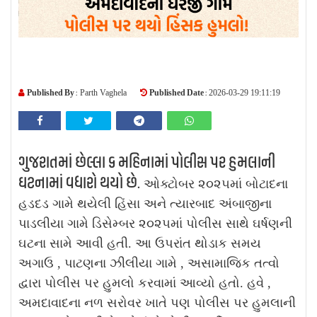
Published By :
Published Date :
Parth Vaghela
2026-03-29 19:11:19
ગુજરાતમાં છેલ્લા ૬ મહિનામાં પોલીસ પર હુમલાની
ઘટનામાં વધારો થયો છે.
ઓક્ટોબર ૨૦૨૫માં બોટાદના
હડદડ ગામે થયેલી હિંસા અને ત્યારબાદ અંબાજીના
પાડલીયા ગામે ડિસેમ્બર ૨૦૨૫માં પોલીસ સાથે ઘર્ષણની
ઘટના સામે આવી હતી. આ ઉપરાંત થોડાક સમય
અગાઉ , પાટણના ઝીલીયા ગામે , અસામાજિક તત્વો
દ્વારા પોલીસ પર હુમલો કરવામાં આવ્યો હતો. હવે ,
અમદાવાદના નળ સરોવર ખાતે પણ પોલીસ પર હુમલાની