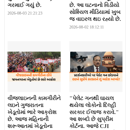
ગરમાઈ ગયું છે.
છે. આ ઘટનાનો વિડીયો
સોશ્યિલ મીડિયામાં ખુબ
2026-08-03 21:21:23
જ વાઇરલ થઇ રહ્યો છે.
2026-08-02 18:12:11
વીજલાઇનની કામગીરીને
"પેલેટ ગનથી ઘાયલ
લઇને ગુજરાતના
થયેલા લોકોનો દિલ્હી
ખેડૂતોમાં ભારે આક્રોશ
સરકાર ઈલાજ કરાવે."
છે. આજ મહિનાની
આ શબ્દો છે સુપ્રીમ
શરૂઆતમાં ખેડૂતોના
કોર્ટના. આજે CJI