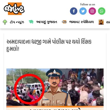
Follow us on
આપણું ગુજરાત
જમાવટ સ્પેશિયલ
ટૉપ ન્યૂઝ
સર
અમદાવાદના ધરજી ગામે પોલીસ પર થયો હિંસક
હુમલો!