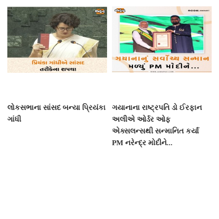
લોકસભાના સાંસદ બન્યા પ્રિયંકા
ગયાનાના રાષ્ટ્રપતિ ડો ઈરફાન
ગાંધી
અલીએ ઓર્ડર ઓફ
એક્સલન્સથી સન્માનિત કર્યા
PM નરેન્દ્ર મોદીને...