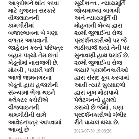
આક્રોશને શાંત કરવા
સૂર્યકાન્ત , ન્યાયમૂર્તિ
માટે ગુજરાત સરકારે
જોયમાલ્યા બાગચી
વીજલાઇનની
અને ન્યાયમૂર્તિ વી
કામગીરીમાં
મોહનાની બેન્ચ દ્વારા
બજારભાવના બે ગણા
૨૦મી જુલાઈના રોજ
વળતર આપવાની
પ્રદર્શનકારીઓ પર જે
જાહેરાત કરતો પરિપત્ર
લાઠીચાર્જ થયો તેની પર
બહાર પડ્યો તેમ છતાં
સુનાવણી હાથ ધરાઈ છે.
ખેડૂતોમાં નારાજગી છે.
૨૦મી જુલાઈના રોજ
મોરબી , પડધરી પછી
જયારે પ્રદર્શનકારીઓ
આજે જામનગરના
દ્વારા સંસદ કૂચ કરવામાં
ખેડૂતો દ્વારા હજારોની
આવી ત્યારે સુરક્ષાદળો
સંખ્યામાં ભેગા થઇને
દ્વારા ખુબ મોટાપાયે
કલેકટર કચેરીએ
પેલેટગનનો હુમલો
વીજલાઇનની
કરાયો છે જેમાં , ઘણા
કામગીરીની સામે
પ્રદર્શનકારીઓ ગંભીર
આવેદનપત્ર આપવામાં
રીતે ઘાયલ થયા છે.
આવ્યું છે
2026-07-30 19:08:28
2026-07-31 18:38:31