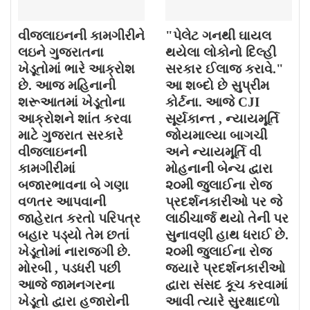
વીજલાઇનની કામગીરીને
"પેલેટ ગનથી ઘાયલ
લઇને ગુજરાતના
થયેલા લોકોનો દિલ્હી
ખેડૂતોમાં ભારે આક્રોશ
સરકાર ઈલાજ કરાવે."
છે. આજ મહિનાની
આ શબ્દો છે સુપ્રીમ
શરૂઆતમાં ખેડૂતોના
કોર્ટના. આજે CJI
આક્રોશને શાંત કરવા
સૂર્યકાન્ત , ન્યાયમૂર્તિ
માટે ગુજરાત સરકારે
જોયમાલ્યા બાગચી
વીજલાઇનની
અને ન્યાયમૂર્તિ વી
કામગીરીમાં
મોહનાની બેન્ચ દ્વારા
બજારભાવના બે ગણા
૨૦મી જુલાઈના રોજ
વળતર આપવાની
પ્રદર્શનકારીઓ પર જે
જાહેરાત કરતો પરિપત્ર
લાઠીચાર્જ થયો તેની પર
બહાર પડ્યો તેમ છતાં
સુનાવણી હાથ ધરાઈ છે.
ખેડૂતોમાં નારાજગી છે.
૨૦મી જુલાઈના રોજ
મોરબી , પડધરી પછી
જયારે પ્રદર્શનકારીઓ
આજે જામનગરના
દ્વારા સંસદ કૂચ કરવામાં
ખેડૂતો દ્વારા હજારોની
આવી ત્યારે સુરક્ષાદળો