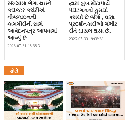
સંખ્યામાં ભેગા થઇને
દ્વારા ખુબ મોટાપાયે
કલેકટર કચેરીએ
પેલેટગનનો હુમલો
વીજલાઇનની
કરાયો છે જેમાં , ઘણા
કામગીરીની સામે
પ્રદર્શનકારીઓ ગંભીર
આવેદનપત્ર આપવામાં
રીતે ઘાયલ થયા છે.
આવ્યું છે
2026-07-30 19:08:28
2026-07-31 18:38:31
ફોટો