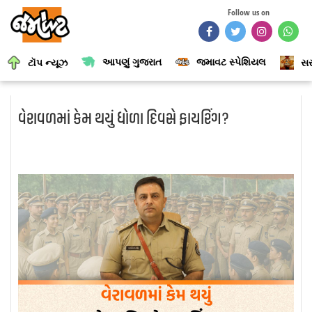
Follow us on
આપણું ગુજરાત
જમાવટ સ્પેશિયલ
ટૉપ ન્યૂઝ
સર
વેરાવળમાં કેમ થયું ધોળા દિવસે ફાયરિંગ?