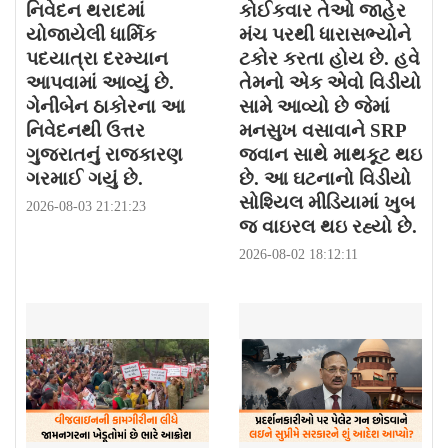
નિવેદન થરાદમાં
કોઈકવાર તેઓ જાહેર
યોજાયેલી ધાર્મિક
મંચ પરથી ધારાસભ્યોને
પદયાત્રા દરમ્યાન
ટકોર કરતા હોય છે. હવે
આપવામાં આવ્યું છે.
તેમનો એક એવો વિડીયો
ગેનીબેન ઠાકોરના આ
સામે આવ્યો છે જેમાં
નિવેદનથી ઉત્તર
મનસુખ વસાવાને SRP
ગુજરાતનું રાજકારણ
જવાન સાથે માથકૂટ થઇ
ગરમાઈ ગયું છે.
છે. આ ઘટનાનો વિડીયો
સોશ્યિલ મીડિયામાં ખુબ
2026-08-03 21:21:23
જ વાઇરલ થઇ રહ્યો છે.
2026-08-02 18:12:11