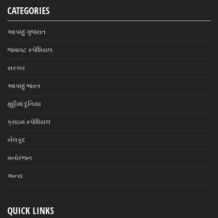
CATEGORIES
આપણું ગુજરાત
જમાવટ સ્પેશિયલ
સરકાર
આપણું ભારત
મુઠ્ઠીમાં દુનિયા
ક્રાઇમ સ્પેશિયલ
ખેલકૂદ
મનોરંજન
અન્ય
QUICK LINKS