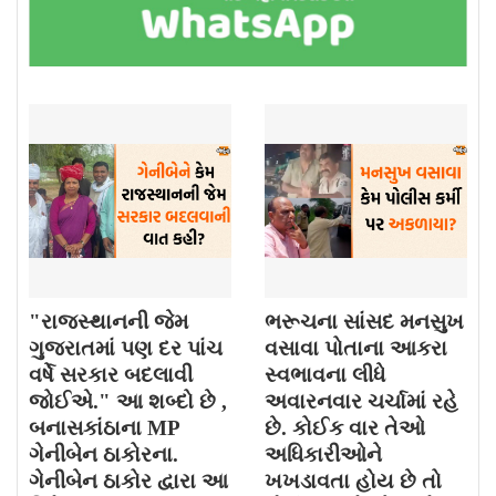
"રાજસ્થાનની જેમ
ભરૂચના સાંસદ મનસુખ
ગુજરાતમાં પણ દર પાંચ
વસાવા પોતાના આકરા
વર્ષે સરકાર બદલાવી
સ્વભાવના લીધે
જોઈએ." આ શબ્દો છે ,
અવારનવાર ચર્ચામાં રહે
બનાસકાંઠાના MP
છે. કોઈક વાર તેઓ
ગેનીબેન ઠાકોરના.
અધિકારીઓને
ગેનીબેન ઠાકોર દ્વારા આ
ખખડાવતા હોય છે તો