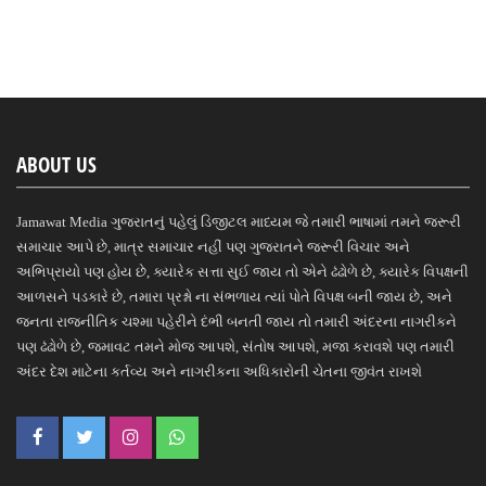
ABOUT US
Jamawat Media ગુજરાતનું પહેલું ડિજીટલ માધ્યમ જે તમારી ભાષામાં તમને જરૂરી
સમાચાર આપે છે, માત્ર સમાચાર નહીં પણ ગુજરાતને જરૂરી વિચાર અને
અભિપ્રાયો પણ હોય છે, ક્યારેક સત્તા સુઈ જાય તો એને ઢંઢોળે છે, ક્યારેક વિપક્ષની
આળસને પડકારે છે, તમારા પ્રશ્નો ના સંભળાય ત્યાં પોતે વિપક્ષ બની જાય છે, અને
જનતા રાજનીતિક ચશ્મા પહેરીને દંભી બનતી જાય તો તમારી અંદરના નાગરીકને
પણ ઢંઢોળે છે, જમાવટ તમને મોજ આપશે, સંતોષ આપશે, મજા કરાવશે પણ તમારી
અંદર દેશ માટેના કર્તવ્ય અને નાગરીકના અધિકારોની ચેતના જીવંત રાખશે