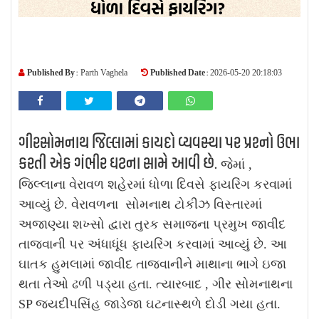
Published By :
Published Date :
Parth Vaghela
2026-05-20 20:18:03
ગીરસોમનાથ જિલ્લામાં કાયદો વ્યવસ્થા પર પ્રશ્નો ઉભા
કરતી એક ગંભીર ઘટના સામે આવી છે.
જેમાં ,
જિલ્લાના વેરાવળ શહેરમાં ધોળા દિવસે ફાયરિંગ કરવામાં
આવ્યું છે. વેરાવળના સોમનાથ ટોકીઝ વિસ્તારમાં
અજાણ્યા શખ્સો દ્વારા તુરક સમાજના પ્રમુખ જાવીદ
તાજવાની પર અંધાધૂંધ ફાયરિંગ કરવામાં આવ્યું છે. આ
ઘાતક હુમલામાં જાવીદ તાજવાનીને માથાના ભાગે ઇજા
થતા તેઓ ઢળી પડ્યા હતા. ત્યારબાદ , ગીર સોમનાથના
SP જયદીપસિંહ જાડેજા ઘટનાસ્થળે દોડી ગયા હતા.