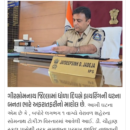
ગીરસોમનાથ જિલ્લામાં ધોળા દિવસે ફાયરિંગની ઘટના
બનતા ભારે અફરાતફરીનો માહોલ છે
. આખી ઘટના
એમ છે કે , બપોરે લગભગ ૧ વાગ્યે વેરાવળ શહેરના
સોમનાથ ટોકીઝ વિસ્તારમાં આવેલી આઈ. ડી. ચૌહાણ
સ્કૂલ પાસેથી તુરક સમાજના પ્રમુખ જાવિદ તાજવાની