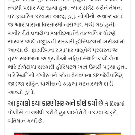
ત્યાંથી પસાર થઇ રહ્યા હતા. ત્યારે ટાર્ગેટ કરીને તેમના
પર ફાયરિંગ કરવામાં આવ્યું હતું. ગોળીનો અવાજ થતાં
જ આસપાસના વિસ્તારમાં નાસભાગ મચી ગઈ હતી.
ગંભીર રીતે ઘવાયેલા જાવીદભાઈને તાત્કાલિક ધોરણે
સારવાર અર્થે નજીકની સરકારી હોસ્પિટલમાં ખસેડવામાં
આવ્યા છે.
ફાયરિંગના સમાચાર વાયુવેગે પ્રસરતા જ
તુરક સમાજના અગ્રણીઓ સહિત સ્થાનિક લોકોના
ભારે ટોળેટોળા સરકારી હોસ્પિટલ ખાતે ઉમટી પડ્યા હતા.
પરિસ્થિતિની ગંભીરતાને જોતાં વેરાવળના SP જૈદીપસિંહ
જાડેજા સહિત પોલીસનો કાફલો ઘટનાસ્થળે દોડી
આવ્યો હતો.
આ હુમલો કયા કારણોસર અને કોણે કર્યો છે
તે દિશામાં
પોલીસે નાકાબંધી કરીને હુમલાખોરોને પકડવા ચક્રો
ગતિમાન કર્યા છે.