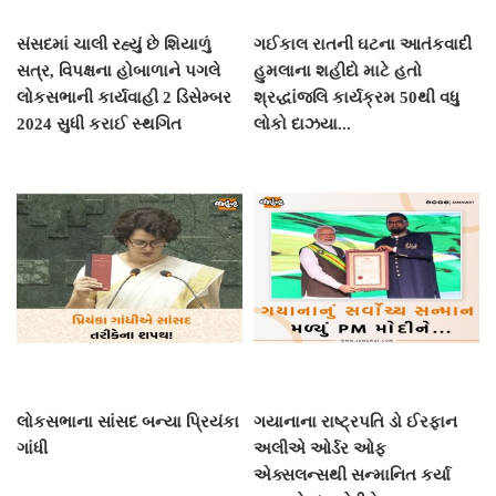
સંસદમાં ચાલી રહ્યું છે શિયાળું
ગઈકાલ રાતની ઘટના આતંકવાદી
સત્ર, વિપક્ષના હોબાળાને પગલે
હુમલાના શહીદો માટે હતો
લોકસભાની કાર્યવાહી 2 ડિસેમ્બર
શ્રદ્ધાંજલિ કાર્યક્રમ 50થી વધુ
2024 સુધી કરાઈ સ્થગિત
લોકો દાઝયા...
લોકસભાના સાંસદ બન્યા પ્રિયંકા
ગયાનાના રાષ્ટ્રપતિ ડો ઈરફાન
ગાંધી
અલીએ ઓર્ડર ઓફ
એક્સલન્સથી સન્માનિત કર્યા