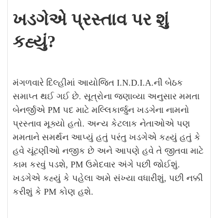
ખડગેએ પ્રસ્તાવ પર શું
કહ્યું?
મંગળવારે દિલ્હીમાં આયોજિત I.N.D.I.A.ની બેઠક
સમાપ્ત થઈ ગઈ છે. સૂત્રોના જણાવ્યા અનુસાર મમતા
બેનર્જીએ PM પદ માટે મલ્લિકાર્જુન ખડગેના નામનો
પ્રસ્તાવ મૂક્યો હતો. અન્ય કેટલાક નેતાઓએ પણ
મમતાને સમર્થન આપ્યું હતું પરંતુ ખડગેએ કહ્યું હતું કે
હવે ચૂંટણીઓ નજીક છે અને આપણે હવે તે જીતવા માટે
કામ કરવું પડશે, PM ઉમેદવાર અંગે પછી જોઈશું.
ખડગેએ કહ્યું કે પહેલા અમે સંખ્યા વધારીશું, પછી નક્કી
કરીશું કે PM કોણ હશે.