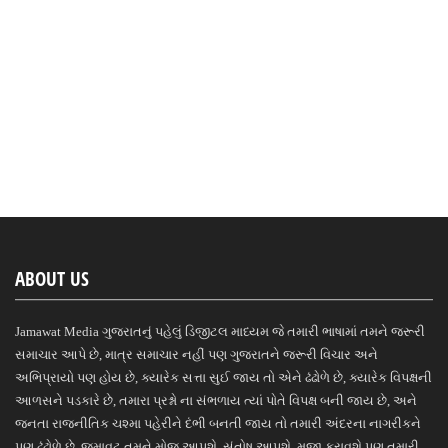
ABOUT US
Jamawat Media ગુજરાતનું પહેલું ડિજીટલ માધ્યમ જે તમારી ભાષામાં તમને જરૂરી
સમાચાર આપે છે, માત્ર સમાચાર નહીં પણ ગુજરાતને જરૂરી વિચાર અને
અભિપ્રાયો પણ હોય છે, ક્યારેક સત્તા સુઈ જાય તો એને ઢંઢોળે છે, ક્યારેક વિપક્ષની
આળસને પડકારે છે, તમારા પ્રશ્નો ના સંભળાય ત્યાં પોતે વિપક્ષ બની જાય છે, અને
જનતા રાજનીતિક ચશ્મા પહેરીને દંભી બનતી જાય તો તમારી અંદરના નાગરીકને
પણ ઢંઢોળે છે, જમાવટ તમને મોજ આપશે, સંતોષ આપશે, મજા કરાવશે પણ તમારી