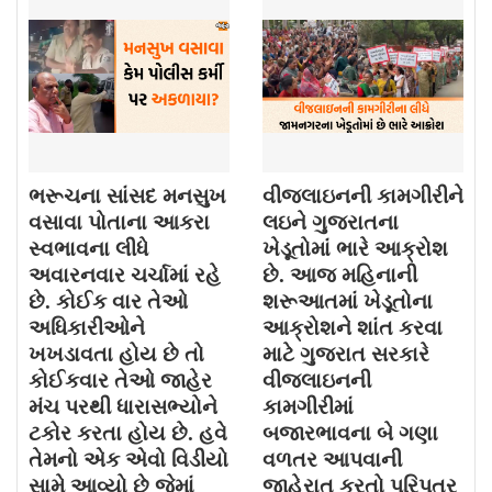
ભરૂચના સાંસદ મનસુખ
વીજલાઇનની કામગીરીને
વસાવા પોતાના આકરા
લઇને ગુજરાતના
સ્વભાવના લીધે
ખેડૂતોમાં ભારે આક્રોશ
અવારનવાર ચર્ચામાં રહે
છે. આજ મહિનાની
છે. કોઈક વાર તેઓ
શરૂઆતમાં ખેડૂતોના
અધિકારીઓને
આક્રોશને શાંત કરવા
ખખડાવતા હોય છે તો
માટે ગુજરાત સરકારે
કોઈકવાર તેઓ જાહેર
વીજલાઇનની
મંચ પરથી ધારાસભ્યોને
કામગીરીમાં
ટકોર કરતા હોય છે. હવે
બજારભાવના બે ગણા
તેમનો એક એવો વિડીયો
વળતર આપવાની
સામે આવ્યો છે જેમાં
જાહેરાત કરતો પરિપત્ર