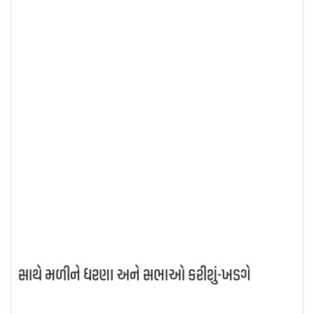
સાથે મળીને ધરણા અને સભાઓ કરીશું-ખડગે