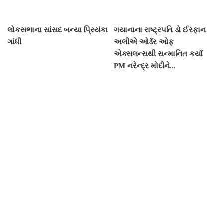
લોકસભાના સાંસદ બન્યા પ્રિયંકા
ગયાનાના રાષ્ટ્રપતિ ડો ઈરફાન
ગાંધી
અલીએ ઓર્ડર ઓફ
એક્સલન્સથી સન્માનિત કર્યા
PM નરેન્દ્ર મોદીને...