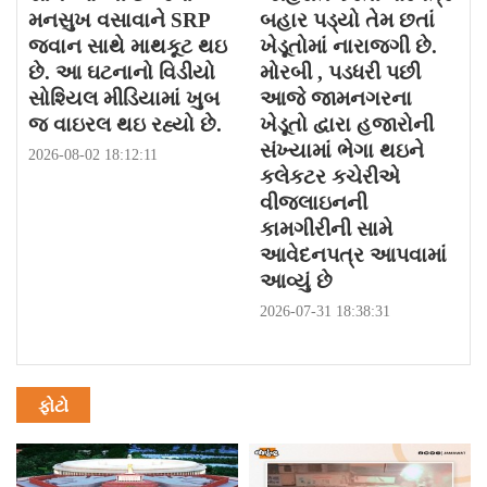
મનસુખ વસાવાને SRP
બહાર પડ્યો તેમ છતાં
જવાન સાથે માથકૂટ થઇ
ખેડૂતોમાં નારાજગી છે.
છે. આ ઘટનાનો વિડીયો
મોરબી , પડધરી પછી
સોશ્યિલ મીડિયામાં ખુબ
આજે જામનગરના
જ વાઇરલ થઇ રહ્યો છે.
ખેડૂતો દ્વારા હજારોની
સંખ્યામાં ભેગા થઇને
2026-08-02 18:12:11
કલેકટર કચેરીએ
વીજલાઇનની
કામગીરીની સામે
આવેદનપત્ર આપવામાં
આવ્યું છે
2026-07-31 18:38:31
ફોટો