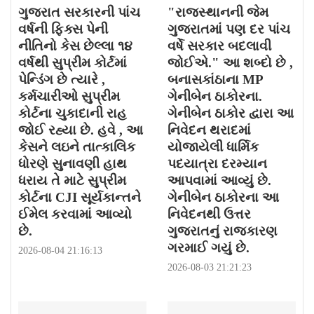
ગુજરાત સરકારની પાંચ
"રાજસ્થાનની જેમ
વર્ષની ફિક્સ પેની
ગુજરાતમાં પણ દર પાંચ
નીતિનો કેસ છેલ્લા ૧૪
વર્ષે સરકાર બદલાવી
વર્ષથી સુપ્રીમ કોર્ટમાં
જોઈએ." આ શબ્દો છે ,
પેન્ડિંગ છે ત્યારે ,
બનાસકાંઠાના MP
કર્મચારીઓ સુપ્રીમ
ગેનીબેન ઠાકોરના.
કોર્ટના ચુકાદાની રાહ
ગેનીબેન ઠાકોર દ્વારા આ
જોઈ રહ્યા છે. હવે , આ
નિવેદન થરાદમાં
કેસને લઇને તાત્કાલિક
યોજાયેલી ધાર્મિક
ધોરણે સુનાવણી હાથ
પદયાત્રા દરમ્યાન
ધરાય તે માટે સુપ્રીમ
આપવામાં આવ્યું છે.
કોર્ટના CJI સૂર્યકાન્તને
ગેનીબેન ઠાકોરના આ
ઈમેલ કરવામાં આવ્યો
નિવેદનથી ઉત્તર
છે.
ગુજરાતનું રાજકારણ
ગરમાઈ ગયું છે.
2026-08-04 21:16:13
2026-08-03 21:21:23