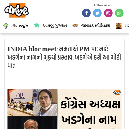
Follow us on
આપણું ગુજરાત
જમાવટ સ્પેશિયલ
ટૉપ ન્યૂઝ
સર
INDIA bloc meet: મમતાએ PM પદ માટે
ખડગેના નામનો મૂક્યો પ્રસ્તાવ, ખડગેએ કરી આ મોટી
વાત