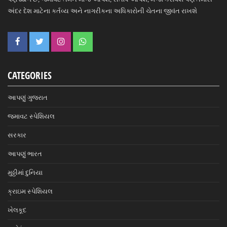
અંદર દેશ માટેના કર્તવ્ય અને નાગરીકના અધિકારોની ચેતના જીવંત રાખશે
CATEGORIES
આપણું ગુજરાત
જમાવટ સ્પેશિયલ
સરકાર
આપણું ભારત
મુઠ્ઠીમાં દુનિયા
ક્રાઇમ સ્પેશિયલ
ખેલકૂદ