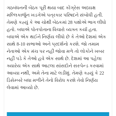
ગઠબંધનની બેઠક પૂરી થયા બાદ કોંગ્રેસ અધ્યક્ષ
મલ્લિકાર્જુન ખડગેએ પત્રકાર પરિષદને સંબોધી હતી.
તેમણે કહ્યું કે આ ચોથી બેઠકમાં 28 પક્ષોએ ભાગ લીધો
હતો. બધાએ પોતપોતાના વિચારો વ્યક્ત કર્યા હતા.
બધાએ એક થઈને નિર્ણય લીધો છે કે તેઓ દેશમાં એક
સાથે 8-10 સભાઓ અને પ્રદર્શનો કરશે. જો તમામ
નેતાઓ એક મંચ પર નહીં જોવા મળે તો લોકોને ખબર
નહીં પડે કે તેઓ હવે એક સાથે છે. દેશમાં આ પહેલા
ક્યારેય એક સાથે આટલા સાંસદોને સસ્પેન્ડ કરવામાં
આવ્યા નથી, અમે તેના માટે લડીશું. તેમણે કહ્યું કે 22
ડિસેમ્બરે બધા મળીને તેનો વિરોધ કરશે તેવો નિર્ણય
લેવામાં આવ્યો છે.