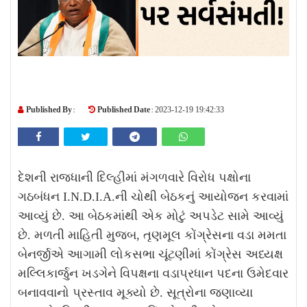
Published By :
Published Date :
2023-12-19 19:42:33
દેશની રાજધાની દિલ્હીમાં મંગળવારે વિરોધ પક્ષોના
ગઠબંધન I.N.D.I.A.ની ચોથી બેઠકનું આયોજન કરવામાં
આવ્યું છે. આ બેઠકમાંથી એક મોટું અપડેટ સામે આવ્યું
છે. મળતી માહિતી મુજબ, તૃણમૂલ કોંગ્રેસના વડા મમતા
બેનર્જીએ આગામી લોકસભા ચૂંટણીમાં કોંગ્રેસ અધ્યક્ષ
મલ્લિકાર્જુન ખડગેને વિપક્ષના વડાપ્રધાન પદના ઉમેદવાર
બનાવવાનો પ્રસ્તાવ મૂક્યો છે. સૂત્રોના જણાવ્યા