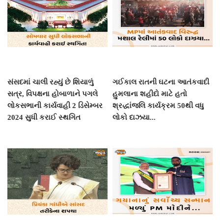
સંસદમાં ચાલી રહ્યું છે શિયાળું
ગઈકાલ રાતની ઘટના આતંકવાદી
સત્ર, વિપક્ષના હોબાળાને પગલે
હુમલાના શહીદો માટે હતો
લોકસભાની કાર્યવાહી 2 ડિસેમ્બર
શ્રદ્ધાંજલિ કાર્યક્રમ 50થી વધુ
2024 સુધી કરાઈ સ્થગિત
લોકો દાઝયા...