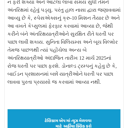
ન ફરી શક્યા અને આટલા લાંબા સમય સુધી તેમને
અંતરિક્ષમાં રહેવું પડ્યુ. પરંતુ હાલ નાસા દ્વારા જણાવવામાં
આવ્યુ છે કે, સ્પેસએક્સનું ક્રુ-10 મિશન તૈયાર છે અને
આ વખતે કેપ્સુલમાં ફેરફાર કરવામાં આવ્યા છે, જેથી
કરીને બંને અંતરિક્ષયાત્રીઓને સુરક્ષિત રીતે ધરતી પર
પાછા લાવી શકાય. સુનિતા વિલિયમ્સ અને બૂચ વિલ્મોર
તેમજ પાછળથી ત્યાં પહોંચેલા અન્ય બે
અંતરિક્ષયાત્રીઓ અંદાજિત તારીખ 12 માર્ચ 2025નાં
રોજ ધરતી પર પાછા ફરશે. ડોનાલ્ડ ટ્રમ્પનું કહેવુ છે કે,
બાઈડન પ્રશાસનમાં બન્નેં યાત્રીઓને ધરતી પર પાછા
લાવવા પુરતા પ્રયાસો જ કરવામાં આવ્યા નથી.