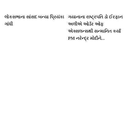
લોકસભાના સાંસદ બન્યા પ્રિયંકા
ગયાનાના રાષ્ટ્રપતિ ડો ઈરફાન
ગાંધી
અલીએ ઓર્ડર ઓફ
એક્સલન્સથી સન્માનિત કર્યા
PM નરેન્દ્ર મોદીને...