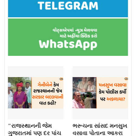
"રાજસ્થાનની જેમ
ભરૂચના સાંસદ મનસુખ
ગુજરાતમાં પણ દર પાંચ
વસાવા પોતાના આકરા