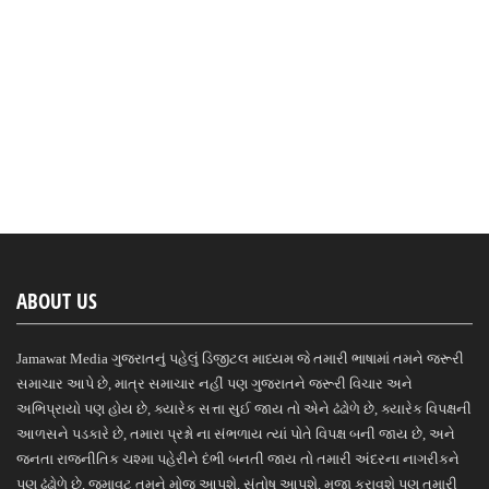
ABOUT US
Jamawat Media ગુજરાતનું પહેલું ડિજીટલ માધ્યમ જે તમારી ભાષામાં તમને જરૂરી
સમાચાર આપે છે, માત્ર સમાચાર નહીં પણ ગુજરાતને જરૂરી વિચાર અને
અભિપ્રાયો પણ હોય છે, ક્યારેક સત્તા સુઈ જાય તો એને ઢંઢોળે છે, ક્યારેક વિપક્ષની
આળસને પડકારે છે, તમારા પ્રશ્નો ના સંભળાય ત્યાં પોતે વિપક્ષ બની જાય છે, અને
જનતા રાજનીતિક ચશ્મા પહેરીને દંભી બનતી જાય તો તમારી અંદરના નાગરીકને
પણ ઢંઢોળે છે, જમાવટ તમને મોજ આપશે, સંતોષ આપશે, મજા કરાવશે પણ તમારી