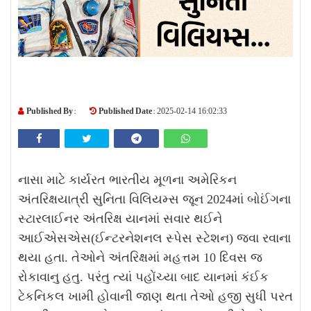
Published By :
Published Date :
2025-02-14 16:02:33
નાસા માટે કાર્યરત ભારતીય મૂળના અમેરિકન
અંતરિક્ષયાત્રી સુનિતા વિલિયમ્સ જૂન 2024માં બોઈંગના
સ્ટારલાઈનર અંતરિક્ષ યાનમાં સવાર થઈને
આઈએસએસ(ઈન્ટરનેશનલ સ્પેસ સ્ટેશન) જવા રવાના
થયા હતા. તેઓને અંતરિક્ષમાં મહત્તમ 10 દિવસ જ
રોકાવાનુ હતુ. પરંતુ ત્યાં પહોંચ્યા બાદ યાનમાં કંઈક
ટેકનિકલ ખામી હોવાની જાણ થતા તેઓ હજી સુધી પરત