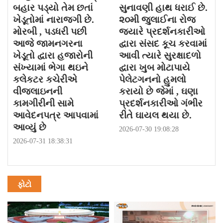
બહાર પડ્યો તેમ છતાં
સુનાવણી હાથ ધરાઈ છે.
ખેડૂતોમાં નારાજગી છે.
૨૦મી જુલાઈના રોજ
મોરબી , પડધરી પછી
જયારે પ્રદર્શનકારીઓ
આજે જામનગરના
દ્વારા સંસદ કૂચ કરવામાં
ખેડૂતો દ્વારા હજારોની
આવી ત્યારે સુરક્ષાદળો
સંખ્યામાં ભેગા થઇને
દ્વારા ખુબ મોટાપાયે
કલેકટર કચેરીએ
પેલેટગનનો હુમલો
વીજલાઇનની
કરાયો છે જેમાં , ઘણા
કામગીરીની સામે
પ્રદર્શનકારીઓ ગંભીર
આવેદનપત્ર આપવામાં
રીતે ઘાયલ થયા છે.
આવ્યું છે
2026-07-30 19:08:28
2026-07-31 18:38:31
ફોટો