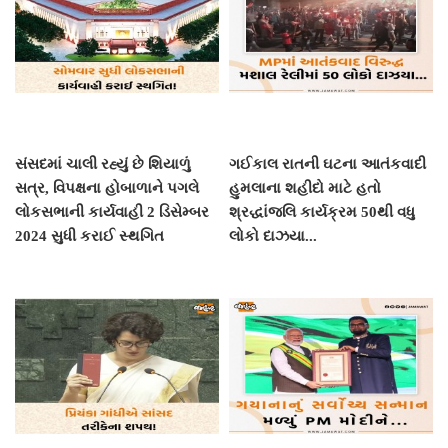
સંસદમાં ચાલી રહ્યું છે શિયાળું
ગઈકાલ રાતની ઘટના આતંકવાદી
સત્ર, વિપક્ષના હોબાળાને પગલે
હુમલાના શહીદો માટે હતો
લોકસભાની કાર્યવાહી 2 ડિસેમ્બર
શ્રદ્ધાંજલિ કાર્યક્રમ 50થી વધુ
2024 સુધી કરાઈ સ્થગિત
લોકો દાઝયા...