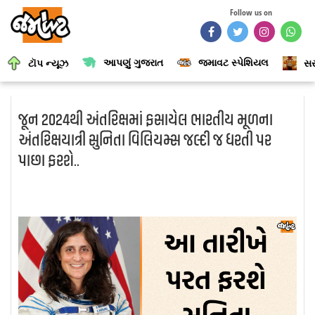
Follow us on
આપણું ગુજરાત
જમાવટ સ્પેશિયલ
ટૉપ ન્યૂઝ
સર
જૂન 2024થી અંતરિક્ષમાં ફસાયેલ ભારતીય મૂળના
અંતરિક્ષયાત્રી સુનિતા વિલિયમ્સ જલ્દી જ ધરતી પર
પાછા ફરશે..