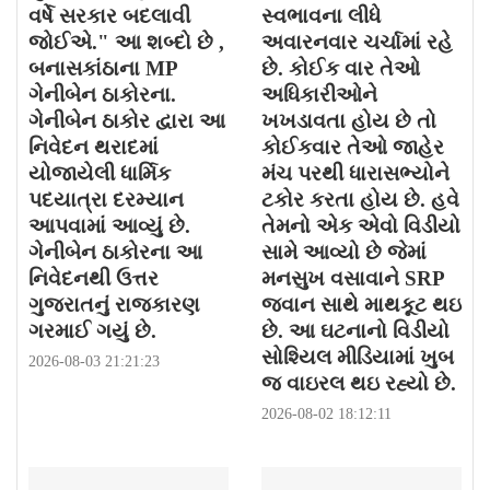
વર્ષે સરકાર બદલાવી
સ્વભાવના લીધે
જોઈએ." આ શબ્દો છે ,
અવારનવાર ચર્ચામાં રહે
બનાસકાંઠાના MP
છે. કોઈક વાર તેઓ
ગેનીબેન ઠાકોરના.
અધિકારીઓને
ગેનીબેન ઠાકોર દ્વારા આ
ખખડાવતા હોય છે તો
નિવેદન થરાદમાં
કોઈકવાર તેઓ જાહેર
યોજાયેલી ધાર્મિક
મંચ પરથી ધારાસભ્યોને
પદયાત્રા દરમ્યાન
ટકોર કરતા હોય છે. હવે
આપવામાં આવ્યું છે.
તેમનો એક એવો વિડીયો
ગેનીબેન ઠાકોરના આ
સામે આવ્યો છે જેમાં
નિવેદનથી ઉત્તર
મનસુખ વસાવાને SRP
ગુજરાતનું રાજકારણ
જવાન સાથે માથકૂટ થઇ
ગરમાઈ ગયું છે.
છે. આ ઘટનાનો વિડીયો
સોશ્યિલ મીડિયામાં ખુબ
2026-08-03 21:21:23
જ વાઇરલ થઇ રહ્યો છે.
2026-08-02 18:12:11