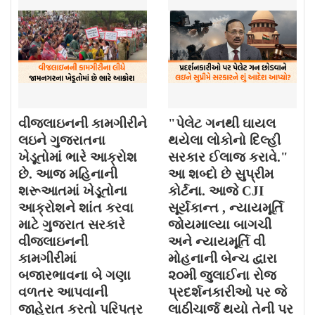
વીજલાઇનની કામગીરીને
"પેલેટ ગનથી ઘાયલ
લઇને ગુજરાતના
થયેલા લોકોનો દિલ્હી
ખેડૂતોમાં ભારે આક્રોશ
સરકાર ઈલાજ કરાવે."
છે. આજ મહિનાની
આ શબ્દો છે સુપ્રીમ
શરૂઆતમાં ખેડૂતોના
કોર્ટના. આજે CJI
આક્રોશને શાંત કરવા
સૂર્યકાન્ત , ન્યાયમૂર્તિ
માટે ગુજરાત સરકારે
જોયમાલ્યા બાગચી
વીજલાઇનની
અને ન્યાયમૂર્તિ વી
કામગીરીમાં
મોહનાની બેન્ચ દ્વારા
બજારભાવના બે ગણા
૨૦મી જુલાઈના રોજ
વળતર આપવાની
પ્રદર્શનકારીઓ પર જે
જાહેરાત કરતો પરિપત્ર
લાઠીચાર્જ થયો તેની પર