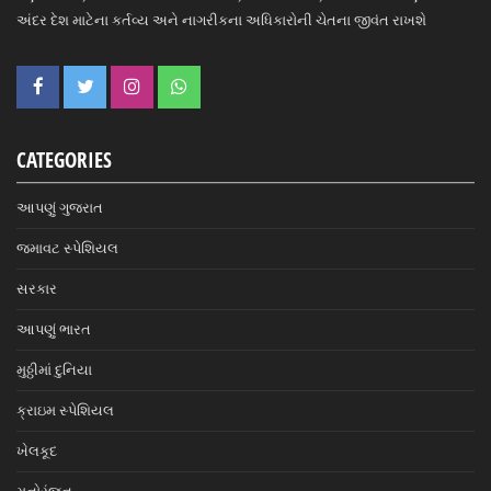
અંદર દેશ માટેના કર્તવ્ય અને નાગરીકના અધિકારોની ચેતના જીવંત રાખશે
CATEGORIES
આપણું ગુજરાત
જમાવટ સ્પેશિયલ
સરકાર
આપણું ભારત
મુઠ્ઠીમાં દુનિયા
ક્રાઇમ સ્પેશિયલ
ખેલકૂદ