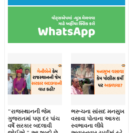
"રાજસ્થાનની જેમ
ભરૂચના સાંસદ મનસુખ
ગુજરાતમાં પણ દર પાંચ
વસાવા પોતાના આકરા
વર્ષે સરકાર બદલાવી
સ્વભાવના લીધે
જોઈએ." આ શબ્દો છે ,
અવારનવાર ચર્ચામાં રહે