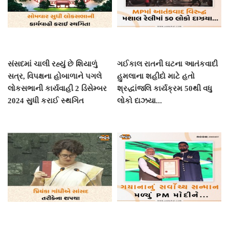
સંસદમાં ચાલી રહ્યું છે શિયાળું
ગઈકાલ રાતની ઘટના આતંકવાદી
સત્ર, વિપક્ષના હોબાળાને પગલે
હુમલાના શહીદો માટે હતો
લોકસભાની કાર્યવાહી 2 ડિસેમ્બર
શ્રદ્ધાંજલિ કાર્યક્રમ 50થી વધુ
2024 સુધી કરાઈ સ્થગિત
લોકો દાઝયા...