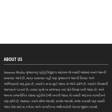
ABOUT US
Jamawat Media ગુજરાતનું પહેલું ડિજીટલ માધ્યમ જે તમારી ભાષામાં તમને જરૂરી
સમાચાર આપે છે, માત્ર સમાચાર નહીં પણ ગુજરાતને જરૂરી વિચાર અને
અભિપ્રાયો પણ હોય છે, ક્યારેક સત્તા સુઈ જાય તો એને ઢંઢોળે છે, ક્યારેક વિપક્ષની
આળસને પડકારે છે, તમારા પ્રશ્નો ના સંભળાય ત્યાં પોતે વિપક્ષ બની જાય છે, અને
જનતા રાજનીતિક ચશ્મા પહેરીને દંભી બનતી જાય તો તમારી અંદરના નાગરીકને
પણ ઢંઢોળે છે, જમાવટ તમને મોજ આપશે, સંતોષ આપશે, મજા કરાવશે પણ તમારી
અંદર દેશ માટેના કર્તવ્ય અને નાગરીકના અધિકારોની ચેતના જીવંત રાખશે