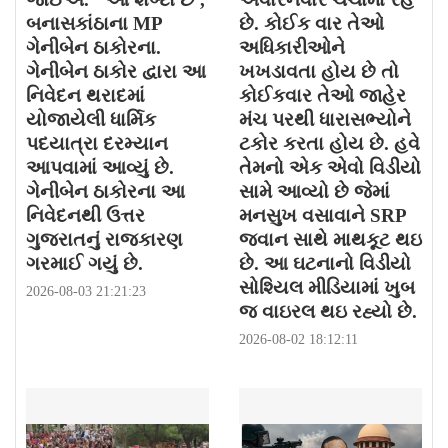
બનાસકાંઠાના MP
છે. કોઈક વાર તેઓ
ગેનીબેન ઠાકોરના.
અધિકારીઓને
ગેનીબેન ઠાકોર દ્વારા આ
ખખડાવતા હોય છે તો
નિવેદન થરાદમાં
કોઈકવાર તેઓ જાહેર
યોજાયેલી ધાર્મિક
મંચ પરથી ધારાસભ્યોને
પદયાત્રા દરમ્યાન
ટકોર કરતા હોય છે. હવે
આપવામાં આવ્યું છે.
તેમનો એક એવો વિડીયો
ગેનીબેન ઠાકોરના આ
સામે આવ્યો છે જેમાં
નિવેદનથી ઉત્તર
મનસુખ વસાવાને SRP
ગુજરાતનું રાજકારણ
જવાન સાથે માથકૂટ થઇ
ગરમાઈ ગયું છે.
છે. આ ઘટનાનો વિડીયો
સોશ્યિલ મીડિયામાં ખુબ
2026-08-03 21:21:23
જ વાઇરલ થઇ રહ્યો છે.
2026-08-02 18:12:11