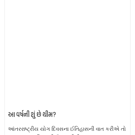
આ વર્ષની શું છે થીમ?
આંતરરાષ્ટ્રીય યોગ દિવસના ઈતિહાસની વાત કરીએ તો