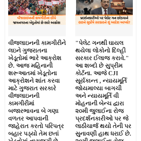
વીજલાઇનની કામગીરીને
"પેલેટ ગનથી ઘાયલ
લઇને ગુજરાતના
થયેલા લોકોનો દિલ્હી
ખેડૂતોમાં ભારે આક્રોશ
સરકાર ઈલાજ કરાવે."
છે. આજ મહિનાની
આ શબ્દો છે સુપ્રીમ
શરૂઆતમાં ખેડૂતોના
કોર્ટના. આજે CJI
આક્રોશને શાંત કરવા
સૂર્યકાન્ત , ન્યાયમૂર્તિ
માટે ગુજરાત સરકારે
જોયમાલ્યા બાગચી
વીજલાઇનની
અને ન્યાયમૂર્તિ વી
કામગીરીમાં
મોહનાની બેન્ચ દ્વારા
બજારભાવના બે ગણા
૨૦મી જુલાઈના રોજ
વળતર આપવાની
પ્રદર્શનકારીઓ પર જે
જાહેરાત કરતો પરિપત્ર
લાઠીચાર્જ થયો તેની પર
બહાર પડ્યો તેમ છતાં
સુનાવણી હાથ ધરાઈ છે.