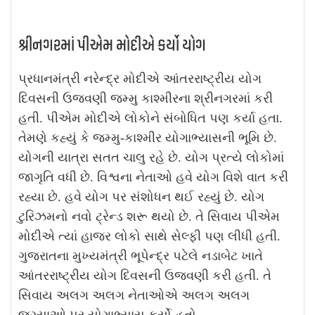
શ્રીનગરમાં પીએમ મોદીએ કર્યો યોગ
પ્રધાનમંત્રી નરેન્દ્ર મોદીએ આંતરરાષ્ટ્રીય યોગ
દિવસની ઉજવણી જમ્મુ કાશ્મીરના શ્રીનગરમાં કરી
હતી. પીએમ મોદીએ લોકોને સંબોધિત પણ કર્યા હતા.
તેમણે કહ્યું કે જમ્મુ-કાશ્મીર યોગાભ્યાસની ભૂમિ છે.
યોગની યાત્રા સતત ચાલુ રહે છે. યોગ પ્રત્યે લોકોમાં
જાગૃતિ વધી છે. વિશ્વના નેતાઓ હવે યોગ વિશે વાત કરી
રહ્યા છે. હવે યોગ પર સંશોધન થઈ રહ્યું છે. યોગ
ટુરિઝમનો નવો ટ્રેન્ડ શરૂ થયો છે. તે સિવાય પીએમ
મોદીએ ત્યાં હાજર લોકો સાથે સેલ્ફી પણ લીધી હતી.
ગુજરાતના મુખ્યમંત્રી ભૂપેન્દ્ર પટેલે નડાબેટ ખાતે
આંતરરાષ્ટ્રીય યોગ દિવસની ઉજવણી કરી હતી. તે
સિવાય અલગ અલગ નેતાઓએ અલગ અલગ