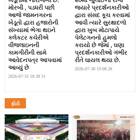
ખેડૂતોમાં નારાજગી છે.
૨૦મી જુલાઈના રોજ
મોરબી , પડધરી પછી
જયારે પ્રદર્શનકારીઓ
આજે જામનગરના
દ્વારા સંસદ કૂચ કરવામાં
ખેડૂતો દ્વારા હજારોની
આવી ત્યારે સુરક્ષાદળો
સંખ્યામાં ભેગા થઇને
દ્વારા ખુબ મોટાપાયે
કલેકટર કચેરીએ
પેલેટગનનો હુમલો
વીજલાઇનની
કરાયો છે જેમાં , ઘણા
કામગીરીની સામે
પ્રદર્શનકારીઓ ગંભીર
આવેદનપત્ર આપવામાં
રીતે ઘાયલ થયા છે.
આવ્યું છે
2026-07-30 19:08:28
2026-07-31 18:38:31
ફોટો