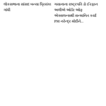
લોકસભાના સાંસદ બન્યા પ્રિયંકા
ગયાનાના રાષ્ટ્રપતિ ડો ઈરફાન
ગાંધી
અલીએ ઓર્ડર ઓફ
એક્સલન્સથી સન્માનિત કર્યા
PM નરેન્દ્ર મોદીને...