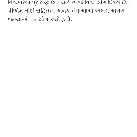
વિશ્વભરમાં પ્રસિદ્ધ છે. ત્યારે આજે વિશ્વ યોગ દિવસ છે..
પીએમ મોદી સહિતના અનેક નેતાઓએ અલગ અલગ
જગ્યાઓ પર યોગ કર્યો હતો.