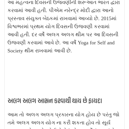
આ મહત્વના દિવસની ઉજવણીની શરૂઆત ભારત દ્વારા
કરવામાં આવી હતી. પીએમ નરેન્દ્ર મોદી દ્વારા આનો
પ્રસ્તાવ સંયુક્ત બેઠકમાં રાખવામાં આવ્યો છે. 2015માં
વિશ્વભરમાં પ્રથમ યોગ દિવસની ઉજવણી કરવામાં
આવી હતી. દર વર્ષે અલગ અલગ થીમ પર આ દિવસની
ઉજવણી કરવામાં આવે છે. આ વર્ષે Yoga for Self and
Society થીમ રાખવામાં આવી છે.
અલગ અલગ આસન કરવાથી થાય છે ફાયદા
આમ તો અલગ અલગ પ્રકારના યોગ હોય છે પરંતુ જો
તમે અલગ અલગ યોગ ના કરી શકતા હોવ તો સૂર્ય