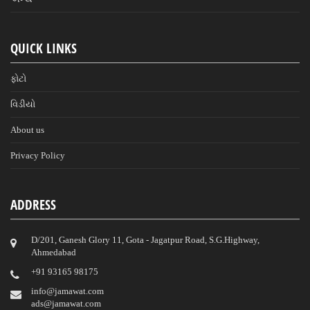
QUICK LINKS
ફોટો
વિડીયો
About us
Privacy Policy
ADDRESS
D/201, Ganesh Glory 11, Gota - Jagatpur Road, S.G.Highway,
Ahmedabad
‎+91 93165 98175
info@jamawat.com
ads@jamawat.com