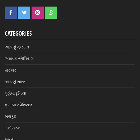
CATEGORIES
આપણું ગુજરાત
જમાવટ સ્પેશિયલ
સરકાર
આપણું ભારત
મુઠ્ઠીમાં દુનિયા
ક્રાઇમ સ્પેશિયલ
ખેલકૂદ
મનોરંજન
અન્ય