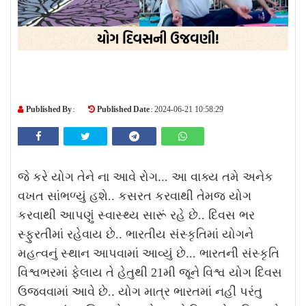
Published By :
Published Date :
2024-06-21 10:58:29
જે કરે યોગ તેને ના આવે રોગ... આ વાક્ય તમે અનેક
વખત સાંભળ્યું હશે.. કસરત કરવાથી તેમજ યોગ
કરવાથી આપણું સ્વાસ્થ્ય સારૂં રહે છે.. દિવસ ભર
સ્ફુરતીમાં રહેવાય છે.. ભારતીય સંસ્કૃતિમાં યોગને
મહત્વનું સ્થાન આપવામાં આવ્યું છે... ભારતની સંસ્કૃતિ
વિશ્વભરમાં ફેલાય તે હેતુથી 21મી જૂને વિશ્વ યોગ દિવસ
ઉજવવામાં આવે છે.. યોગ માત્ર ભારતમાં નહીં પરંતુ