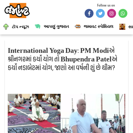
Follow us on
આપણું ગુજરાત
જમાવટ સ્પેશિયલ
ટૉપ ન્યૂઝ
સર
International Yoga Day: PM Modiએ
શ્રીનગરમાં કર્યો યોગ તો Bhupendra Patelએ
કર્યો નડાબેટમાં યોગ, જાણો આ વર્ષની શું છે થીમ?