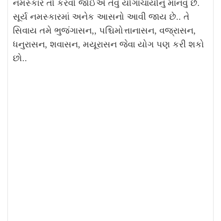
નમસ્કાર તો કરવો જોઈએ તેવું યોગાચાર્યોનું માનવું છે.
સૂર્ય નમસ્કારમાં અનેક આસનો આવી જાય છે.. તે
સિવાય તમે ભુજંગાસન,, પશ્ચિમોત્તાનાસન, વજ્રાસન,
ધનુરાસન, શવાસન, મયૂરાસન જેવા યોગ પણ કરી શકો
છો..