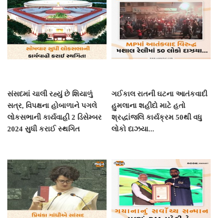
સંસદમાં ચાલી રહ્યું છે શિયાળું
ગઈકાલ રાતની ઘટના આતંકવાદી
સત્ર, વિપક્ષના હોબાળાને પગલે
હુમલાના શહીદો માટે હતો
લોકસભાની કાર્યવાહી 2 ડિસેમ્બર
શ્રદ્ધાંજલિ કાર્યક્રમ 50થી વધુ
2024 સુધી કરાઈ સ્થગિત
લોકો દાઝયા...