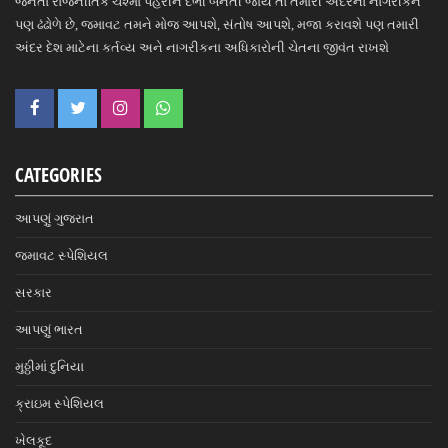
જનતા રાજનીતિક ચશ્મા પહેરીને દંભી બનતી જાય તો તમારી અંદરના નાગરીકને
પણ ઢંઢોળે છે, જમાવટ તમને મોજ આપશે, સંતોષ આપશે, મજા કરાવશે પણ તમારી
અંદર દેશ માટેના કર્તવ્ય અને નાગરીકના અધિકારોની ચેતના જીવંત રાખશે
CATEGORIES
આપણું ગુજરાત
જમાવટ સ્પેશિયલ
સરકાર
આપણું ભારત
મુઠ્ઠીમાં દુનિયા
ક્રાઇમ સ્પેશિયલ
ખેલકૂદ