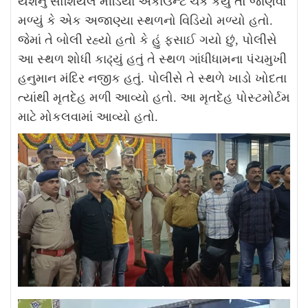
યશનું સોશિયલ મીડિયા એકાઉન્ટ ચેક કર્યું તો જાણવા
મળ્યું કે એક અજાણ્યા સ્થળનો વિડિયો મળ્યો હતો.
જેમાં તે બોલી રહ્યો હતો કે હું ફસાઈ ગયો છું, પોલીસે
આ સ્થળ શોધી કાઢ્યું હતું તે સ્થળ ગાંધીધામના પંચમુખી
હનુમાન મંદિર નજીક હતું. પોલીસે તે સ્થળે ખાડો ખોદતા
ત્યાંથી મૃતદેહ મળી આવ્યો હતો. આ મૃતદેહ પોસ્ટમોર્ટમ
માટે મોકલવામાં આવ્યો હતો.