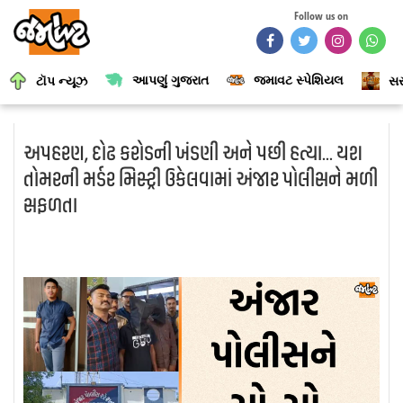
Follow us on
આપણું ગુજરાત
જમાવટ સ્પેશિયલ
ટૉપ ન્યૂઝ
સર
અપહરણ, દોઢ કરોડની ખંડણી અને પછી હત્યા... યશ
તોમરની મર્ડર મિસ્ટ્રી ઉકેલવામાં અંજાર પોલીસને મળી
સફળતા