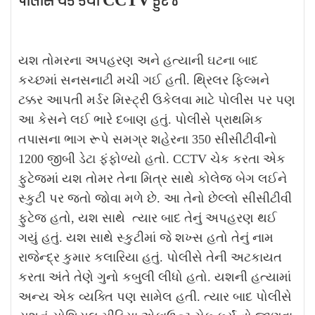
પોલીસે ચેક કર્યા CCTV ફુટેજ
યશ તોમરના અપહરણ અને હત્યાની ઘટના બાદ
કચ્છમાં સનસનાટી મચી ગઈ હતી. થ્રિલર ફિલ્મને
ટક્કર આપતી મર્ડર મિસ્ટ્રી ઉકેલવા માટે પોલીસ પર પણ
આ કેસને લઈ ભારે દબાણ હતું. પોલીસે પ્રાથમિક
તપાસના ભાગ રૂપે સમગ્ર શહેરના 350 સીસીટીવીનો
1200 જીબી ડેટા ફંફોળ્યો હતો. CCTV ચેક કરતા એક
ફુટેજમાં યશ તોમર તેના મિત્ર સાથે કોલેજ બેગ લઈને
સ્કુટી પર જતો જોવા મળે છે. આ તેનો છેલ્લો સીસીટીવી
ફુટેજ હતો, યશ સાથે ત્યાર બાદ તેનું અપહરણ થઈ
ગયું હતું. યશ સાથે સ્કુટીમાં જે શખ્સ હતો તેનું નામ
રાજેન્દ્ર કુમાર કલારિયા હતું. પોલીસે તેની અટકાયત
કરતા અંતે તેણે ગુનો કબુલી લીધો હતો. યશની હત્યામાં
અન્ય એક વ્યક્તિ પણ સામેલ હતી. ત્યાર બાદ પોલીસે