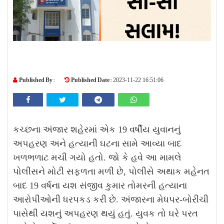
Published By :
Published Date :
2023-11-22 16:51:06
કચ્છના અંજાર શહેરમાં એક 19 વર્ષીય યુવાનનું
અપહરણ અને હત્યાની ઘટના સામે આવ્યા બાદ
ખળભળાટ મચી ગયો હતો. જો કે હવે આ મામલે
પોલીસને મોટી સફળતા મળી છે, પોલીસે અથાક મહેનત
બાદ 19 વર્ષના યશ સંજીવ કુમાર તોમરની હત્યાના
આરોપીઓની ધરપકડ કરી છે. અંજારના મેધપર-બોરીચી
પાસેથી યશનું અપહરણ થયું હતું. યુવક તો ઘરે પરત