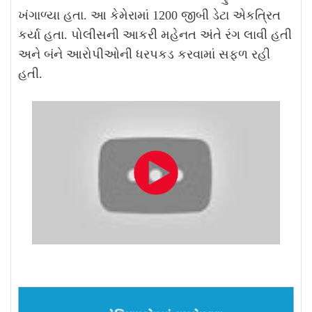
ખંગાળ્યા હતા. આ કેમેરામાં 1200 જીબી ડેટા એકત્રિત
કર્યા હતા. પોલીસની આકરી મહેનત અંતે રંગ લાવી હતી
અને બંને આરોપીઓની ધરપકડ કરવામાં સફળ રહી
હતી.