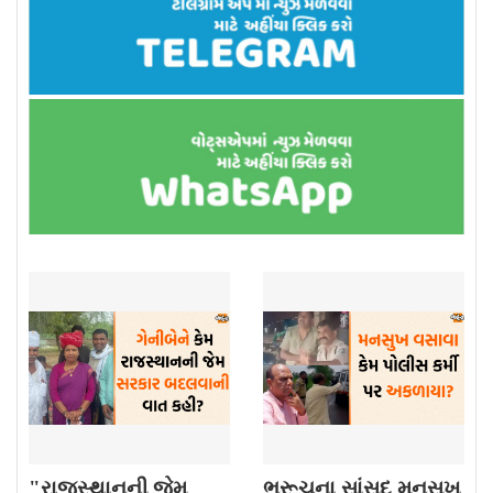
"રાજસ્થાનની જેમ
ભરૂચના સાંસદ મનસુખ