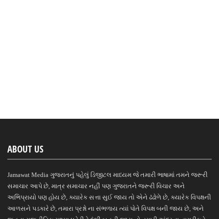
ABOUT US
Jamawat Media ગુજરાતનું પહેલું ડિજીટલ માધ્યમ જે તમારી ભાષામાં તમને જરૂરી
સમાચાર આપે છે, માત્ર સમાચાર નહીં પણ ગુજરાતને જરૂરી વિચાર અને
અભિપ્રાયો પણ હોય છે, ક્યારેક સત્તા સુઈ જાય તો એને ઢંઢોળે છે, ક્યારેક વિપક્ષની
આળસને પડકારે છે, તમારા પ્રશ્નો ના સંભળાય ત્યાં પોતે વિપક્ષ બની જાય છે, અને