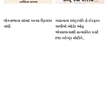
લોકસભાના સાંસદ બન્યા પ્રિયંકા
ગયાનાના રાષ્ટ્રપતિ ડો ઈરફાન
ગાંધી
અલીએ ઓર્ડર ઓફ
એક્સલન્સથી સન્માનિત કર્યા
PM નરેન્દ્ર મોદીને...