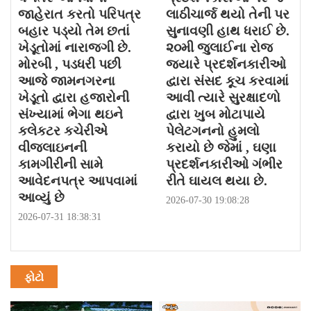
જાહેરાત કરતો પરિપત્ર
લાઠીચાર્જ થયો તેની પર
બહાર પડ્યો તેમ છતાં
સુનાવણી હાથ ધરાઈ છે.
ખેડૂતોમાં નારાજગી છે.
૨૦મી જુલાઈના રોજ
મોરબી , પડધરી પછી
જયારે પ્રદર્શનકારીઓ
આજે જામનગરના
દ્વારા સંસદ કૂચ કરવામાં
ખેડૂતો દ્વારા હજારોની
આવી ત્યારે સુરક્ષાદળો
સંખ્યામાં ભેગા થઇને
દ્વારા ખુબ મોટાપાયે
કલેકટર કચેરીએ
પેલેટગનનો હુમલો
વીજલાઇનની
કરાયો છે જેમાં , ઘણા
કામગીરીની સામે
પ્રદર્શનકારીઓ ગંભીર
આવેદનપત્ર આપવામાં
રીતે ઘાયલ થયા છે.
આવ્યું છે
2026-07-30 19:08:28
2026-07-31 18:38:31
ફોટો