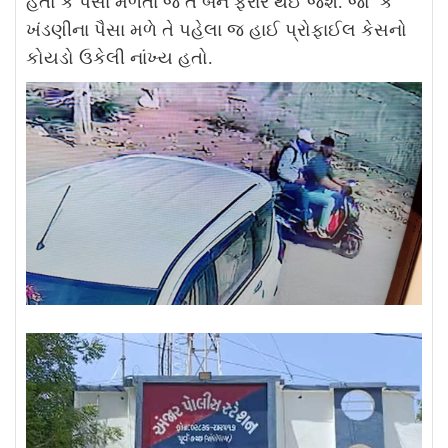
હતો કે પૈસા મળતા જ તે બંને ફરાર થઈ જશે. જો કે
ખંડણીના પૈસા મળે તે પહેલા જ હાઈ પ્રોફાઈલ કેસનો
કોયડો ઉકેલી નાંખ્ય હતો.