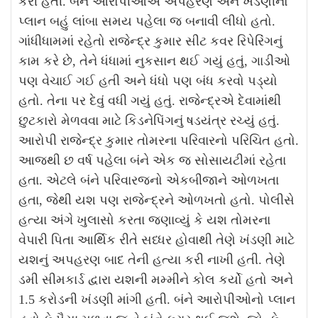
કરી હતી. બંને આરોપીઓએ અપહરણ અને ખંડણીનો
પ્લાન બહું લાંબા સમય પહેલા જ બનાવી લીધો હતો.
ગાંધીધામમાં રહેતો રાજેન્દ્ર કુમાર સીટ કવર રિપેરિંગનું
કામ કરે છે, તેને ધંધામાં નુકસાન થઈ ગયું હતું, ગાડીઓ
પણ વેચાઈ ગઈ હતી અને ધંધો પણ બંધ કરવો પડ્યો
હતો. તેના પર દેવું વધી ગયું હતું. રાજેન્દ્રએ દેવામાંથી
છુટકારો મેળવવા માટે કિડનેપિંગનું ષડયંત્ર રચ્યું હતું.
આરોપી રાજેન્દ્ર કુમાર તોમરના પરિવારનો પરિચિત હતો.
આજથી છ વર્ષ પહેલા બંને એક જ સોસાયટીમાં રહેતા
હતા. એટલે બંને પરિવારજનો એકબીજાને ઓળખતા
હતા, જેથી યશ પણ રાજેન્દ્રને ઓળખતો હતો. પોલીસે
હત્યા અંગે ખુલાસો કરતા જણાવ્યું કે યશ તોમરના
વેપારી પિતા આર્થિક રીતે સધ્ધર હોવાથી તેણે ખંડણી માટે
યશનું અપહરણ બાદ તેની હત્યા કરી નાખી હતી. તેણે
ડમી સીમકાર્ડ દ્વારા યશની મમ્મીને કોલ કર્યો હતો અને
1.5 કરોડની ખંડણી માંગી હતી. બંને આરોપીઓનો પ્લાન