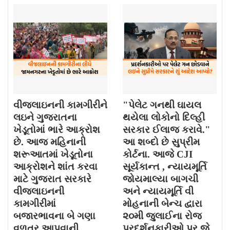
વીજલાઇનની કામગીરીને
"પેલેટ ગનથી ઘાયલ
લઇને ગુજરાતના
થયેલા લોકોનો દિલ્હી
ખેડૂતોમાં ભારે આક્રોશ
સરકાર ઈલાજ કરાવે."
છે. આજ મહિનાની
આ શબ્દો છે સુપ્રીમ
શરૂઆતમાં ખેડૂતોના
કોર્ટના. આજે CJI
આક્રોશને શાંત કરવા
સૂર્યકાન્ત , ન્યાયમૂર્તિ
માટે ગુજરાત સરકારે
જોયમાલ્યા બાગચી
વીજલાઇનની
અને ન્યાયમૂર્તિ વી
કામગીરીમાં
મોહનાની બેન્ચ દ્વારા
બજારભાવના બે ગણા
૨૦મી જુલાઈના રોજ
વળતર આપવાની
પ્રદર્શનકારીઓ પર જે