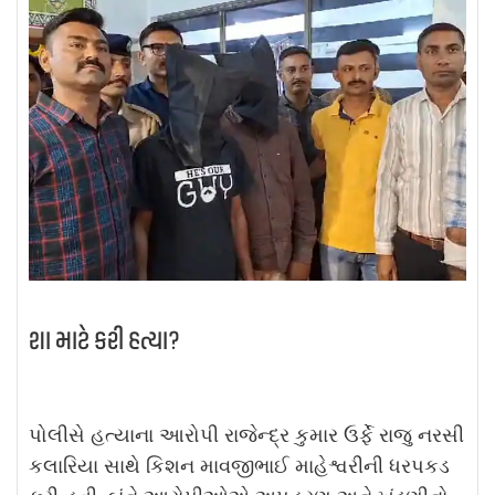
શા માટે કરી હત્યા?
પોલીસે હત્યાના આરોપી રાજેન્દ્ર કુમાર ઉર્ફે રાજુ નરસી
કલારિયા સાથે કિશન માવજીભાઈ માહેશ્વરીની ધરપકડ