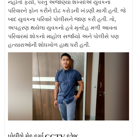
નહોતો ફર્યો, પરંતુ અજાણ્યા શખ્સોએ યુવકના
પરિવારને ફોન કરીને દોઢ કરોડની ખંડણી માગી હતી. જે
બાદ યુવકના પરિવારે પોલીસને જાણ કરી હતી. તો,
અપહરણ થયેલા યુવકનો હવે મૃતદેહ મળી આવતા
પરિવારમાં શોકનો માહોલ સર્જાયો અને પોલીસે પણ
હત્યારાઓની શોધખોળ હાથ ધરી હતી.