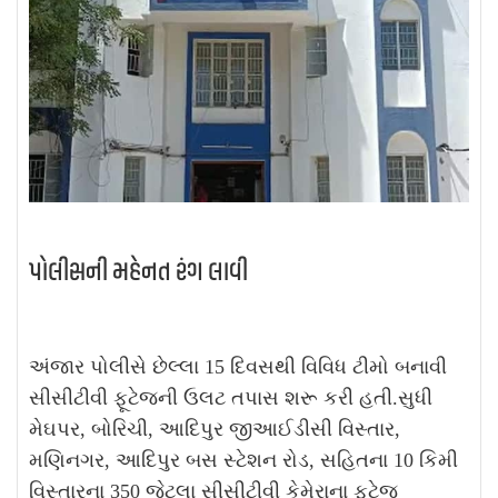
પોલીસની મહેનત રંગ લાવી
અંજાર પોલીસે છેલ્લા 15 દિવસથી વિવિધ ટીમો બનાવી
સીસીટીવી ફૂટેજની ઉલટ તપાસ શરૂ કરી હતી.સુધી
મેઘપર, બોરિચી, આદિપુર જીઆઈડીસી વિસ્તાર,
મણિનગર, આદિપુર બસ સ્ટેશન રોડ, સહિતના 10 કિમી
વિસ્તારના 350 જેટલા સીસીટીવી કેમેરાના ફુટેજ