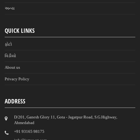
અન્ય
QUICK LINKS
ફોટો
વિડીયો
About us
Privacy Policy
ADDRESS
D/201, Ganesh Glory 11, Gota - Jagatpur Road, S.G.Highway,
Ahmedabad
‎+91 93165 98175