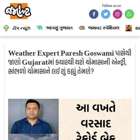
Follow us on
આપણું ગુજરાત
જમાવટ સ્પેશિયલ
ટૉપ ન્યૂઝ
સર
Weather Expert Paresh Goswami પાસેથી
જાણો Gujaratમાં ક્યારથી થશે ચોમાસાની એન્ટ્રી,
સાંભળો ચોમાસાને લઈ શું કહ્યું તેમણે?