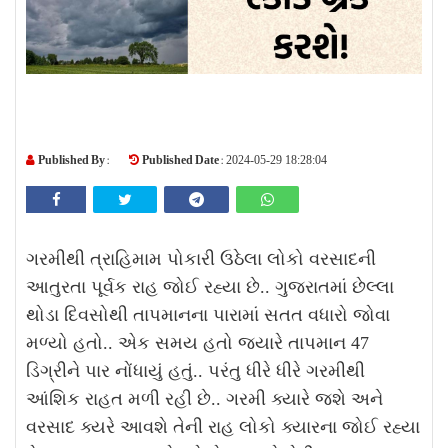
Published By :
Published Date :
2024-05-29 18:28:04
ગરમીથી ત્રાહિમામ પોકારી ઉઠેલા લોકો વરસાદની
આતુરતા પૂર્વક રાહ જોઈ રહ્યા છે.. ગુજરાતમાં છેલ્લા
થોડા દિવસોથી તાપમાનના પારામાં સતત વધારો જોવા
મળ્યો હતો.. એક સમય હતો જ્યારે તાપમાન 47
ડિગ્રીને પાર નોંધાયું હતું.. પરંતુ ધીરે ધીરે ગરમીથી
આંશિક રાહત મળી રહી છે.. ગરમી ક્યારે જશે અને
વરસાદ ક્યરે આવશે તેની રાહ લોકો ક્યારના જોઈ રહ્યા