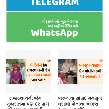
"રાજસ્થાનની જેમ
ભરૂચના સાંસદ મનસુખ
ગુજરાતમાં પણ દર પાંચ
વસાવા પોતાના આકરા