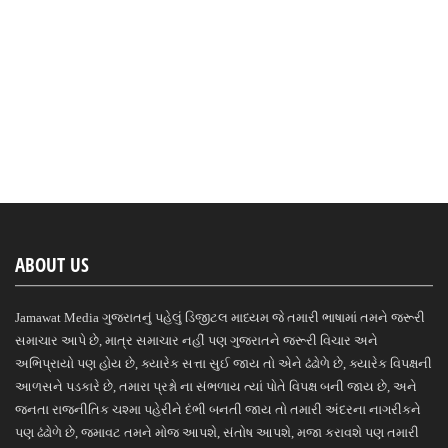
ABOUT US
Jamawat Media ગુજરાતનું પહેલું ડિજીટલ માધ્યમ જે તમારી ભાષામાં તમને જરૂરી
સમાચાર આપે છે, માત્ર સમાચાર નહીં પણ ગુજરાતને જરૂરી વિચાર અને
અભિપ્રાયો પણ હોય છે, ક્યારેક સત્તા સુઈ જાય તો એને ઢંઢોળે છે, ક્યારેક વિપક્ષની
આળસને પડકારે છે, તમારા પ્રશ્નો ના સંભળાય ત્યાં પોતે વિપક્ષ બની જાય છે, અને
જનતા રાજનીતિક ચશ્મા પહેરીને દંભી બનતી જાય તો તમારી અંદરના નાગરીકને
પણ ઢંઢોળે છે, જમાવટ તમને મોજ આપશે, સંતોષ આપશે, મજા કરાવશે પણ તમારી