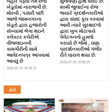
બહાર પડ્યો તેમ છતાં
સુનાવણી હાથ ધરાઈ છે.
ખેડૂતોમાં નારાજગી છે.
૨૦મી જુલાઈના રોજ
મોરબી , પડધરી પછી
જયારે પ્રદર્શનકારીઓ
આજે જામનગરના
દ્વારા સંસદ કૂચ કરવામાં
ખેડૂતો દ્વારા હજારોની
આવી ત્યારે સુરક્ષાદળો
સંખ્યામાં ભેગા થઇને
દ્વારા ખુબ મોટાપાયે
કલેકટર કચેરીએ
પેલેટગનનો હુમલો
વીજલાઇનની
કરાયો છે જેમાં , ઘણા
કામગીરીની સામે
પ્રદર્શનકારીઓ ગંભીર
આવેદનપત્ર આપવામાં
રીતે ઘાયલ થયા છે.
આવ્યું છે
2026-07-30 19:08:28
2026-07-31 18:38:31
ફોટો