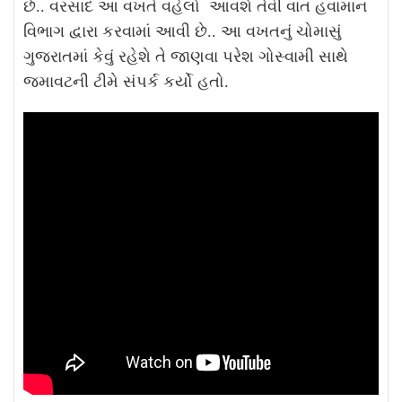
છે.. વરસાદ આ વખતે વહેલો આવશે તેવી વાત હવામાન
વિભાગ દ્વારા કરવામાં આવી છે.. આ વખતનું ચોમાસું
ગુજરાતમાં કેવું રહેશે તે જાણવા પરેશ ગોસ્વામી સાથે
જમાવટની ટીમે સંપર્ક કર્યો હતો.