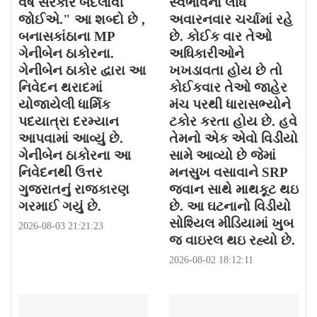
વર્ષે સરકાર બદલાવી
સ્વભાવના લીધે
જોઈએ." આ શબ્દો છે ,
અવારનવાર ચર્ચામાં રહે
બનાસકાંઠાના MP
છે. કોઈક વાર તેઓ
ગેનીબેન ઠાકોરના.
અધિકારીઓને
ગેનીબેન ઠાકોર દ્વારા આ
ખખડાવતા હોય છે તો
નિવેદન થરાદમાં
કોઈકવાર તેઓ જાહેર
યોજાયેલી ધાર્મિક
મંચ પરથી ધારાસભ્યોને
પદયાત્રા દરમ્યાન
ટકોર કરતા હોય છે. હવે
આપવામાં આવ્યું છે.
તેમનો એક એવો વિડીયો
ગેનીબેન ઠાકોરના આ
સામે આવ્યો છે જેમાં
નિવેદનથી ઉત્તર
મનસુખ વસાવાને SRP
ગુજરાતનું રાજકારણ
જવાન સાથે માથકૂટ થઇ
ગરમાઈ ગયું છે.
છે. આ ઘટનાનો વિડીયો
સોશ્યિલ મીડિયામાં ખુબ
2026-08-03 21:21:23
જ વાઇરલ થઇ રહ્યો છે.
2026-08-02 18:12:11