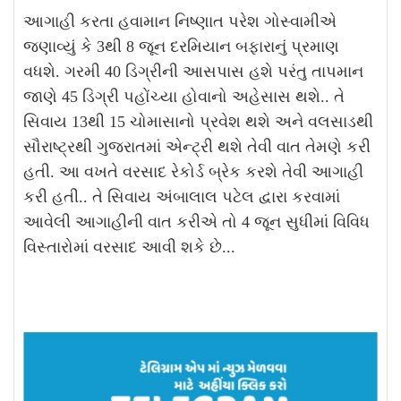
આગાહી કરતા હવામાન નિષ્ણાત પરેશ ગોસ્વામીએ
જણાવ્યું કે 3થી 8 જૂન દરમિયાન બફારાનું પ્રમાણ
વધશે. ગરમી 40 ડિગ્રીની આસપાસ હશે પરંતુ તાપમાન
જાણે 45 ડિગ્રી પહોંચ્યા હોવાનો અહેસાસ થશે.. તે
સિવાય 13થી 15 ચોમાસાનો પ્રવેશ થશે અને વલસાડથી
સૌરાષ્ટ્રથી ગુજરાતમાં એન્ટ્રી થશે તેવી વાત તેમણે કરી
હતી. આ વખતે વરસાદ રેકોર્ડ બ્રેક કરશે તેવી આગાહી
કરી હતી.. તે સિવાય અંબાલાલ પટેલ દ્વારા કરવામાં
આવેલી આગાહીની વાત કરીએ તો 4 જૂન સુધીમાં વિવિધ
વિસ્તારોમાં વરસાદ આવી શકે છે...