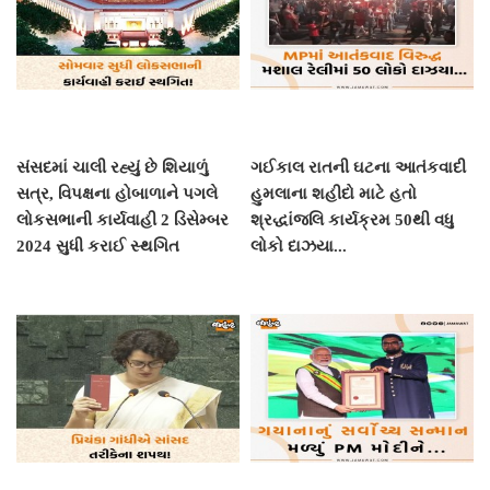
સંસદમાં ચાલી રહ્યું છે શિયાળું
ગઈકાલ રાતની ઘટના આતંકવાદી
સત્ર, વિપક્ષના હોબાળાને પગલે
હુમલાના શહીદો માટે હતો
લોકસભાની કાર્યવાહી 2 ડિસેમ્બર
શ્રદ્ધાંજલિ કાર્યક્રમ 50થી વધુ
2024 સુધી કરાઈ સ્થગિત
લોકો દાઝયા...