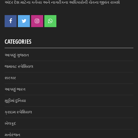
અંદર દેશ માટેના કર્તવ્ય અને નાગરીકના અધિકારોની ચેતના જીવંત રાખશે
CATEGORIES
આપણું ગુજરાત
જમાવટ સ્પેશિયલ
સરકાર
આપણું ભારત
મુઠ્ઠીમાં દુનિયા
ક્રાઇમ સ્પેશિયલ
ખેલકૂદ
મનોરંજન