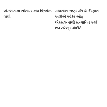
લોકસભાના સાંસદ બન્યા પ્રિયંકા
ગયાનાના રાષ્ટ્રપતિ ડો ઈરફાન
ગાંધી
અલીએ ઓર્ડર ઓફ
એક્સલન્સથી સન્માનિત કર્યા
PM નરેન્દ્ર મોદીને...