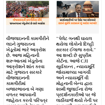
વીજલાઇનની કામગીરીને
"પેલેટ ગનથી ઘાયલ
લઇને ગુજરાતના
થયેલા લોકોનો દિલ્હી
ખેડૂતોમાં ભારે આક્રોશ
સરકાર ઈલાજ કરાવે."
છે. આજ મહિનાની
આ શબ્દો છે સુપ્રીમ
શરૂઆતમાં ખેડૂતોના
કોર્ટના. આજે CJI
આક્રોશને શાંત કરવા
સૂર્યકાન્ત , ન્યાયમૂર્તિ
માટે ગુજરાત સરકારે
જોયમાલ્યા બાગચી
વીજલાઇનની
અને ન્યાયમૂર્તિ વી
કામગીરીમાં
મોહનાની બેન્ચ દ્વારા
બજારભાવના બે ગણા
૨૦મી જુલાઈના રોજ
વળતર આપવાની
પ્રદર્શનકારીઓ પર જે
જાહેરાત કરતો પરિપત્ર
લાઠીચાર્જ થયો તેની પર