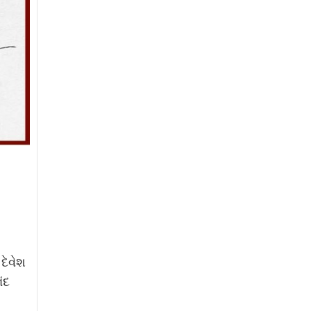
દેવેશ
ંદ