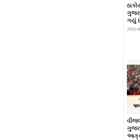
ઠાકો
ગુજર
ગયું છ
2026-0
વીજલ
ગુજરા
આક્ર