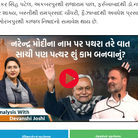
કર સિંહ પટેલ, અકબરપુરથી રાજારામ પાલ, ફર્રુખાબાદથી ડૉ.
 શાક્ય, બસ્તીથી રામપ્રસાદ ચૌધરી, ફૈઝાબાદથી અવધેશ પ્રસ
ગોરખપુરથી કાજલ નિષાદનો સમાવેશ થાય છે.