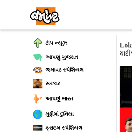
ટૉપ ન્યૂઝ
Lok 
યાદી 
આપણું ગુજરાત
જમાવટ સ્પેશિયલ
સરકાર
આપણું ભારત
મુઠ્ઠીમાં દુનિયા
ક્રાઇમ સ્પેશિયલ