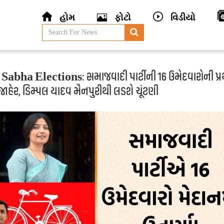
હોમ
ફોટો
વિડીયો
Sabha Elections: સમાજવાદી પાર્ટીની 16 ઉમેદવારોની પ્
જાહેર, ડિમ્પલ યાદવ મૈનપુરીથી લડશે ચૂંટણી