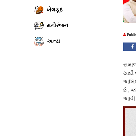
ખેલકૂદ
મનોરંજન
Publi
અન્ય
સમાજવ
યાદી 
અખિલ
છે, જ
આવી 