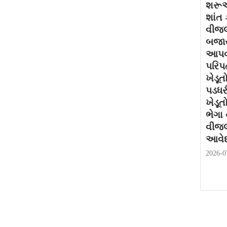
શરૂઆ
શાંત 
વીજલ
બજાર
આપવા
પરિપત
ખેડૂત
પડધર
ખેડૂત
ભેગા
વીજલ
આવેદ
2026-0