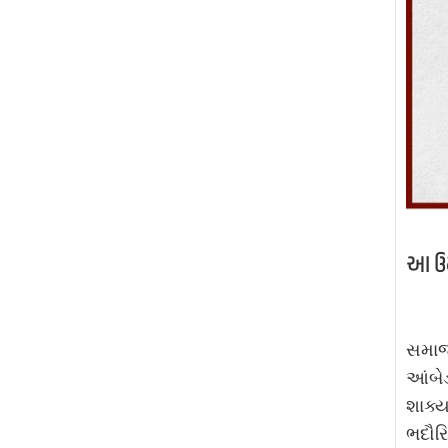
આ ઉમ
સમાજવ
આંબેડ
શાક્ય
ભદૌરિ