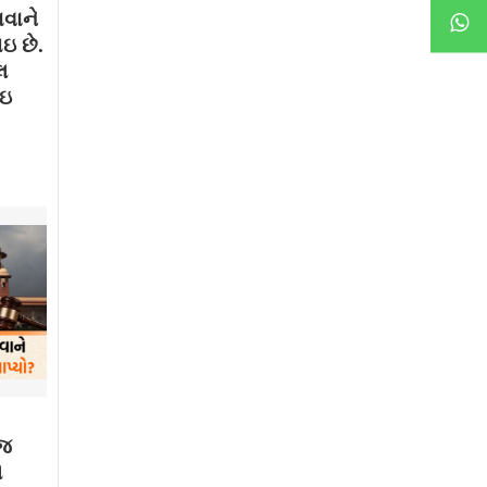
ાવાને
ઇ છે.
લ
થઇ
ાજ
મ