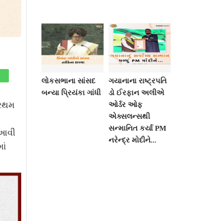
લોકસભાના સાંસદ
ગયાનાના રાષ્ટ્રપતિ
બન્યા પ્રિયંકા ગાંધી
ડો ઈરફાન અલીએ
્રથમ
ઓર્ડર ઓફ
એક્સલન્સથી
સન્માનિત કર્યા PM
 આવી
નરેન્દ્ર મોદીને...
ાં