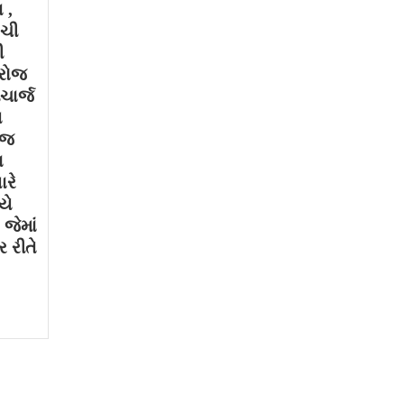
 ,
ગચી
ી
 રોજ
ચાર્જ
થ
ોજ
ા
ારે
યે
જેમાં
 રીતે