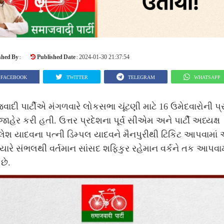
shed By :
Published Date :
2024-01-30 21:37:54
FACEBOOK
TWITTER
TELEGRAM
WHATSAPP
ાદી પાર્ટીએ મંગળવારે લોકસભા ચૂંટણી માટે 16 ઉમેદવારોની પ
જાહેર કરી હતી. ઉત્તર પ્રદેશના પૂર્વ સીએમ અને પાર્ટી અધ્યક્ષ
ેશ યાદવના પત્ની ડિમ્પલ યાદવને મૈનપુરીથી ટિકિટ આપવામાં
્યારે સંભલથી વર્તમાન સાંસદ શફિકુર રહેમાન વર્કને તક આપવામ
છે.