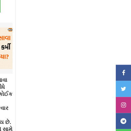
ાવા
ધે
. કોઈક
કવાર
ય છે.
 સામે