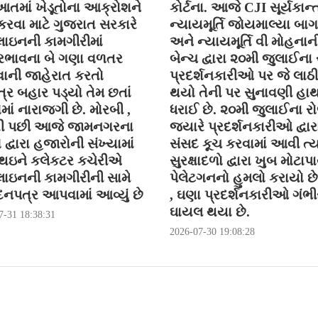
તમાં ખેડૂતોના આક્રોશને
કોર્ટના. આજે CJI સૂર્યકાન્ત
કરવા માટે ગુજરાત સરકારે
ન્યાયમૂર્તિ જોયમાલ્યા બા
ાઇનની કામગીરીમાં
અને ન્યાયમૂર્તિ વી મોહનાન
ભાવના બે ગણા વળતર
બેન્ચ દ્વારા ૨૦મી જુલાઈના
ની જાહેરાત કરતો
પ્રદર્શનકારીઓ પર જે લાઠી
્ર બહાર પડ્યો તેમ છતાં
થયો તેની પર સુનાવણી હા
ોમાં નારાજગી છે. મોરબી ,
ધરાઈ છે. ૨૦મી જુલાઈના ર
ી પછી આજે જામનગરના
જયારે પ્રદર્શનકારીઓ દ્વાર
ો દ્વારા હજારોની સંખ્યામાં
સંસદ કૂચ કરવામાં આવી ત્ય
 થઇને કલેકટર કચેરીએ
સુરક્ષાદળો દ્વારા ખુબ મોટાપા
ાઇનની કામગીરીની સામે
પેલેટગનનો હુમલો કરાયો છે 
નપત્ર આપવામાં આવ્યું છે
, ઘણા પ્રદર્શનકારીઓ ગંભીર
ઘાયલ થયા છે.
7-31 18:38:31
2026-07-30 19:08:28