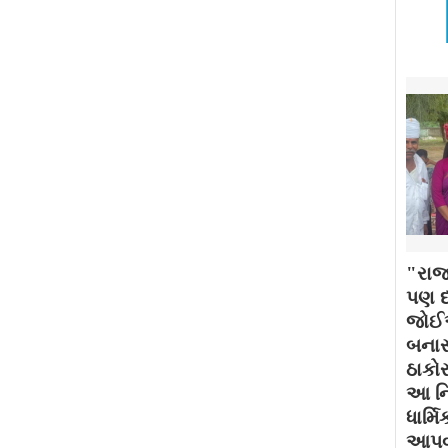
"રાજ
પણ દર
જોઈએ
બનાસ
ઠાકોર
આ નિ
ધાર્મ
આપવામ