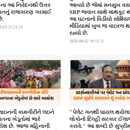
રના આ નિવેદનથી ઉત્તર
આવ્યો છે જેમાં મનસુખ વસ
ાતનું રાજકારણ ગરમાઈ
SRP જવાન સાથે માથકૂટ થ
ે.
આ ઘટનાનો વિડીયો સોશ્યિ
મીડિયામાં ખુબ જ વાઇરલ 
8-03 21:21:23
રહ્યો છે.
2026-08-02 18:12:11
ાઇનની કામગીરીને લઇને
"પેલેટ ગનથી ઘાયલ થયેલા
તના ખેડૂતોમાં ભારે
લોકોનો દિલ્હી સરકાર ઈલ
ોશ છે. આજ મહિનાની
કરાવે." આ શબ્દો છે સુપ્રી