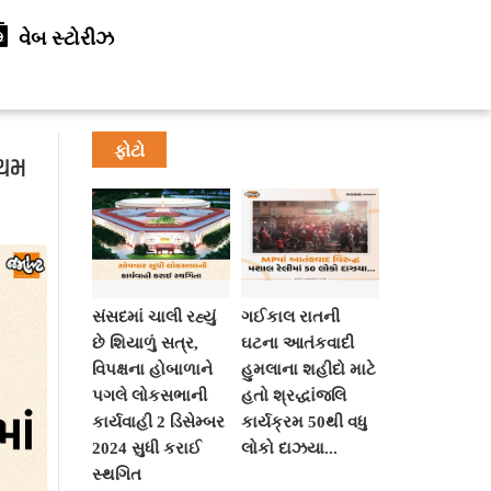
વેબ સ્ટોરીઝ
ફોટો
રથમ
સંસદમાં ચાલી રહ્યું
ગઈકાલ રાતની
છે શિયાળું સત્ર,
ઘટના આતંકવાદી
વિપક્ષના હોબાળાને
હુમલાના શહીદો માટે
પગલે લોકસભાની
હતો શ્રદ્ધાંજલિ
કાર્યવાહી 2 ડિસેમ્બર
કાર્યક્રમ 50થી વધુ
2024 સુધી કરાઈ
લોકો દાઝયા...
સ્થગિત