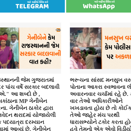
સ્થાનની જેમ ગુજરાતમાં
ભરૂચના સાંસદ મનસુખ વસ
 પાંચ વર્ષે સરકાર બદલાવી
પોતાના આકરા સ્વભાવના લી
." આ શબ્દો છે ,
અવારનવાર ચર્ચામાં રહે છે
કાંઠાના MP ગેનીબેન
વાર તેઓ અધિકારીઓને
ના. ગેનીબેન ઠાકોર દ્વારા
ખખડાવતા હોય છે તો કોઈ
વેદન થરાદમાં યોજાયેલી
તેઓ જાહેર મંચ પરથી
િક પદયાત્રા દરમ્યાન
ધારાસભ્યોને ટકોર કરતા હો
ાં આવ્યું છે. ગેનીબેન
હવે તેમનો એક એવો વિડીયો