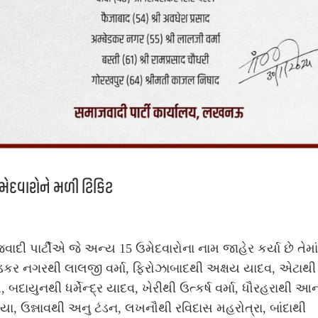
ેદવારોને મળી ટિકિટ
ાદી પાર્ટીએ જે અન્ય 15 ઉમેદવારોના નામ જાહેર કર્યા છે તેમાં
કર નગરથી લાલજી વર્મા, ફિરોઝાબાદથી અક્ષય યાદવ, એટાથી 
, બદાયુનથી ધર્મેન્દ્ર યાદવ, ખેરીથી ઉત્કર્ષ વર્મા, ધૌરહરાથી આન
યા, ઉન્નાવથી અનુ ટંડન, લખનૌથી રવિદાસ મહરોત્રા, બાંદાથી