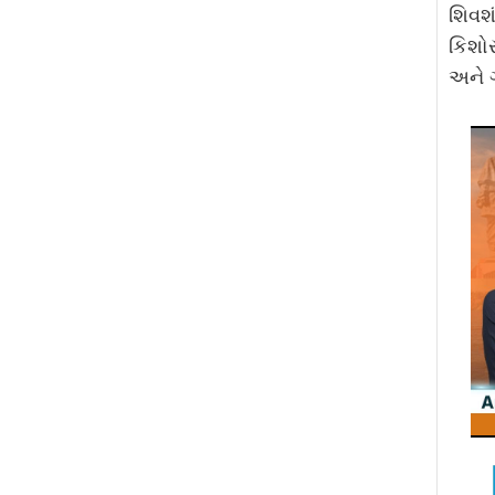
શિવશં
કિશોર
અને 