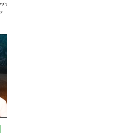
નવલ
ાદ