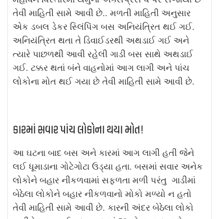
તેવી માહિતી સામે આવી છે.. મળતી માહિતી અનુસાર
એક ડબલ ડેકર સ્લિંપિંગ બસ અનિયંત્રિત થઈ ગઈ.
અનિયંત્રિત થતા તે ડિવાઈડરથી અથડાઈ ગઈ અને
ત્યારે પાછળથી આવી રહેલી ગાડી બસ સાથે અથડાઈ
ગઈ. ટક્કર થતાં બંને વાહનોમાં આગ લાગી અને પાંચ
લોકોના મોત થઈ ગયા છે તેવી માહિતી સામે આવી છે.
કારમાં સવાર પાંચ લોકોના થયા મોત!
આ ઘટના બાદ બસ અને કારમાં આગ લાગી હતી જેને
લઈ ધૂમાડાના ગોટેગોટા ઉડ્યા હતા. બસમાં સવાર અનેક
લોકોને બહાર નીકળવામાં સફળતા મળી પરંતુ ગાડીમાં
બેઠેલા લોકોને બહાર નીકળવાનો મોકો મળ્યો ન હતો
તેવી માહિતી સામે આવી છે. કારની અંદર બેઠેલા લોકો