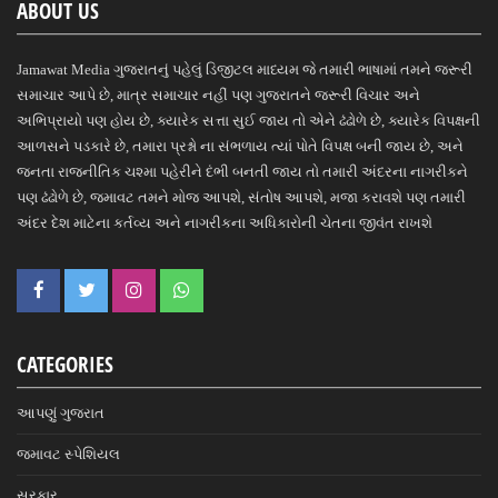
ABOUT US
Jamawat Media ગુજરાતનું પહેલું ડિજીટલ માધ્યમ જે તમારી ભાષામાં તમને જરૂરી
સમાચાર આપે છે, માત્ર સમાચાર નહીં પણ ગુજરાતને જરૂરી વિચાર અને
અભિપ્રાયો પણ હોય છે, ક્યારેક સત્તા સુઈ જાય તો એને ઢંઢોળે છે, ક્યારેક વિપક્ષની
આળસને પડકારે છે, તમારા પ્રશ્નો ના સંભળાય ત્યાં પોતે વિપક્ષ બની જાય છે, અને
જનતા રાજનીતિક ચશ્મા પહેરીને દંભી બનતી જાય તો તમારી અંદરના નાગરીકને
પણ ઢંઢોળે છે, જમાવટ તમને મોજ આપશે, સંતોષ આપશે, મજા કરાવશે પણ તમારી
અંદર દેશ માટેના કર્તવ્ય અને નાગરીકના અધિકારોની ચેતના જીવંત રાખશે
CATEGORIES
આપણું ગુજરાત
જમાવટ સ્પેશિયલ
સરકાર