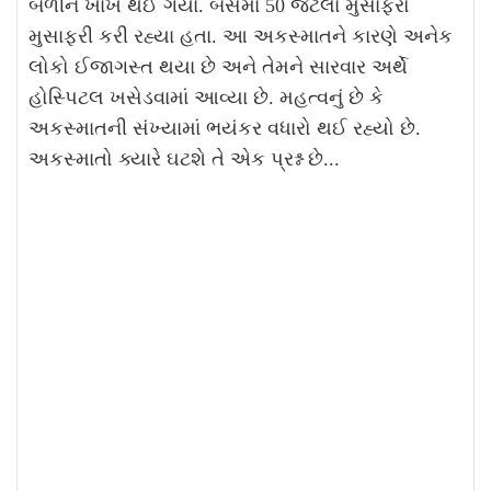
બળીને ખાખ થઈ ગયા. બસમાં 50 જેટલા મુસાફરો
મુસાફરી કરી રહ્યા હતા. આ અકસ્માતને કારણે અનેક
લોકો ઈજાગસ્ત થયા છે અને તેમને સારવાર અર્થે
હોસ્પિટલ ખસેડવામાં આવ્યા છે. મહત્વનું છે કે
અકસ્માતની સંખ્યામાં ભયંકર વધારો થઈ રહ્યો છે.
અકસ્માતો ક્યારે ઘટશે તે એક પ્રશ્ન છે...