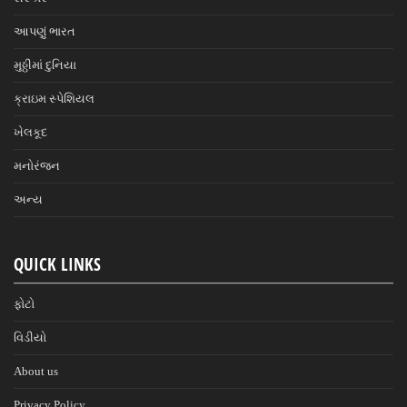
આપણું ભારત
મુઠ્ઠીમાં દુનિયા
ક્રાઇમ સ્પેશિયલ
ખેલકૂદ
મનોરંજન
અન્ય
QUICK LINKS
ફોટો
વિડીયો
About us
Privacy Policy