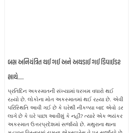
બસ અનિયંત્રિત થઈ ગઈ અને અથડાઈ ગઈ ડિવાઈડર
સાથે.....
પ્રતિદિન અકસ્માતની સંખ્યામાં ધરખમ વધારો થઈ
રહ્યો છે. લોકોના મોત અકસ્માતમાં થઈ રહ્યા છે. એવી
પરિસ્થિતિ આવી ગઈ છે કે ઘરેથી નીકળ્યા બાદ એવો ડર
લાગે છે કે ઘરે પાછા આવીશું કે નહીં? ત્યારે એક ભયંકર
અકસ્માત ઉત્તરપ્રદેશમાં સર્જાયો છે. મથુરાના થાના
મહાવન વિસ્તારમાં યમુના એક્સપ્રેસ વે પર સર્જાયો છે