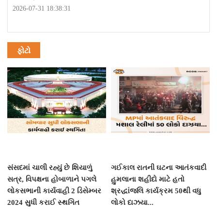
2026-07-31 18:38:31
ફોટો
સંસદમાં ચાલી રહ્યું છે શિયાળું
ગઈકાલ રાતની ઘટના આતંકવાદી
સત્ર, વિપક્ષના હોબાળાને પગલે
હુમલાના શહીદો માટે હતો
લોકસભાની કાર્યવાહી 2 ડિસેમ્બર
શ્રદ્ધાંજલિ કાર્યક્રમ 50થી વધુ
2024 સુધી કરાઈ સ્થગિત
લોકો દાઝયા...