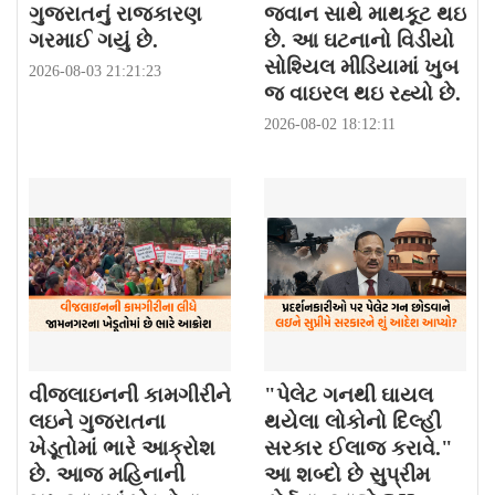
ગુજરાતનું રાજકારણ
જવાન સાથે માથકૂટ થઇ
ગરમાઈ ગયું છે.
છે. આ ઘટનાનો વિડીયો
સોશ્યિલ મીડિયામાં ખુબ
2026-08-03 21:21:23
જ વાઇરલ થઇ રહ્યો છે.
2026-08-02 18:12:11
વીજલાઇનની કામગીરીને
"પેલેટ ગનથી ઘાયલ
લઇને ગુજરાતના
થયેલા લોકોનો દિલ્હી
ખેડૂતોમાં ભારે આક્રોશ
સરકાર ઈલાજ કરાવે."
છે. આજ મહિનાની
આ શબ્દો છે સુપ્રીમ