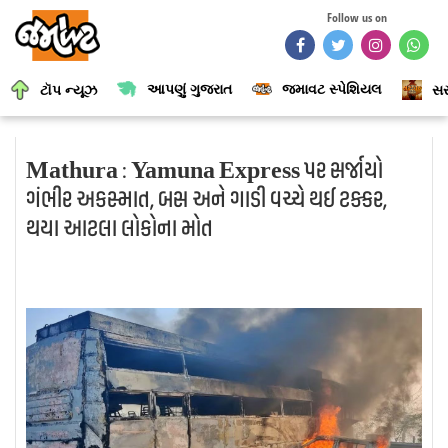
Follow us on
આપણું ગુજરાત
જમાવટ સ્પેશિયલ
ટૉપ ન્યૂઝ
સર
Mathura : Yamuna Express પર સર્જાયો
ગંભીર અકસ્માત, બસ અને ગાડી વચ્ચે થઈ ટક્કર,
થયા આટલા લોકોના મોત