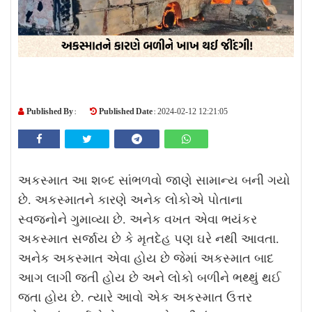
Published By :
Published Date :
2024-02-12 12:21:05
અકસ્માત આ શબ્દ સાંભળવો જાણે સામાન્ય બની ગયો
છે. અકસ્માતને કારણે અનેક લોકોએ પોતાના
સ્વજનોને ગુમાવ્યા છે. અનેક વખત એવા ભયંકર
અકસ્માત સર્જાય છે કે મૃતદેહ પણ ઘરે નથી આવતા.
અનેક અકસ્માત એવા હોય છે જેમાં અકસ્માત બાદ
આગ લાગી જતી હોય છે અને લોકો બળીને ભથ્થું થઈ
જતા હોય છે. ત્યારે આવો એક અકસ્માત ઉત્તર