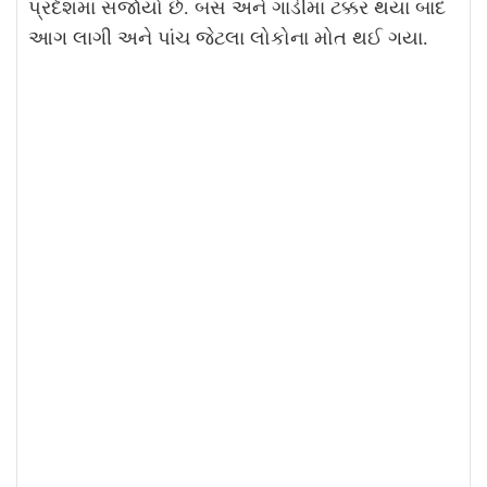
પ્રદેશમાં સર્જાયો છે. બસ અને ગાડીમાં ટક્કર થયા બાદ
આગ લાગી અને પાંચ જેટલા લોકોના મોત થઈ ગયા.