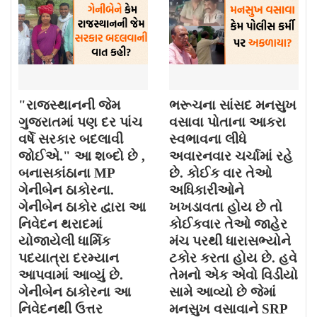
"રાજસ્થાનની જેમ
ભરૂચના સાંસદ મનસુખ
ગુજરાતમાં પણ દર પાંચ
વસાવા પોતાના આકરા
વર્ષે સરકાર બદલાવી
સ્વભાવના લીધે
જોઈએ." આ શબ્દો છે ,
અવારનવાર ચર્ચામાં રહે
બનાસકાંઠાના MP
છે. કોઈક વાર તેઓ
ગેનીબેન ઠાકોરના.
અધિકારીઓને
ગેનીબેન ઠાકોર દ્વારા આ
ખખડાવતા હોય છે તો
નિવેદન થરાદમાં
કોઈકવાર તેઓ જાહેર
યોજાયેલી ધાર્મિક
મંચ પરથી ધારાસભ્યોને
પદયાત્રા દરમ્યાન
ટકોર કરતા હોય છે. હવે
આપવામાં આવ્યું છે.
તેમનો એક એવો વિડીયો
ગેનીબેન ઠાકોરના આ
સામે આવ્યો છે જેમાં
નિવેદનથી ઉત્તર
મનસુખ વસાવાને SRP