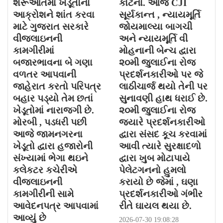
શરૂઆતમાં ખેડૂતોના
કોર્ટના. આજે CJI
આક્રોશને શાંત કરવા
સૂર્યકાન્ત , ન્યાયમૂર્તિ
માટે ગુજરાત સરકારે
જોયમાલ્યા બાગચી
વીજલાઇનની
અને ન્યાયમૂર્તિ વી
કામગીરીમાં
મોહનાની બેન્ચ દ્વારા
બજારભાવના બે ગણા
૨૦મી જુલાઈના રોજ
વળતર આપવાની
પ્રદર્શનકારીઓ પર જે
જાહેરાત કરતો પરિપત્ર
લાઠીચાર્જ થયો તેની પર
બહાર પડ્યો તેમ છતાં
સુનાવણી હાથ ધરાઈ છે.
ખેડૂતોમાં નારાજગી છે.
૨૦મી જુલાઈના રોજ
મોરબી , પડધરી પછી
જયારે પ્રદર્શનકારીઓ
આજે જામનગરના
દ્વારા સંસદ કૂચ કરવામાં
ખેડૂતો દ્વારા હજારોની
આવી ત્યારે સુરક્ષાદળો
સંખ્યામાં ભેગા થઇને
દ્વારા ખુબ મોટાપાયે
કલેકટર કચેરીએ
પેલેટગનનો હુમલો
વીજલાઇનની
કરાયો છે જેમાં , ઘણા
કામગીરીની સામે
પ્રદર્શનકારીઓ ગંભીર
આવેદનપત્ર આપવામાં
રીતે ઘાયલ થયા છે.
આવ્યું છે
2026-07-30 19:08:28