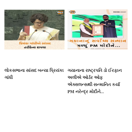
લોકસભાના સાંસદ બન્યા પ્રિયંકા
ગયાનાના રાષ્ટ્રપતિ ડો ઈરફાન
ગાંધી
અલીએ ઓર્ડર ઓફ
એક્સલન્સથી સન્માનિત કર્યા
PM નરેન્દ્ર મોદીને...