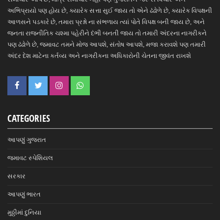
અભિપ્રાયો પણ હોય છે, ક્યારેક સત્તા સુઈ જાય તો એને ઢંઢોળે છે, ક્યારેક વિપક્ષની
આળસને પડકારે છે, તમારા પ્રશ્નો ના સંભળાય ત્યાં પોતે વિપક્ષ બની જાય છે, અને
જનતા રાજનીતિક ચશ્મા પહેરીને દંભી બનતી જાય તો તમારી અંદરના નાગરીકને
પણ ઢંઢોળે છે, જમાવટ તમને મોજ આપશે, સંતોષ આપશે, મજા કરાવશે પણ તમારી
અંદર દેશ માટેના કર્તવ્ય અને નાગરીકના અધિકારોની ચેતના જીવંત રાખશે
CATEGORIES
આપણું ગુજરાત
જમાવટ સ્પેશિયલ
સરકાર
આપણું ભારત
મુઠ્ઠીમાં દુનિયા