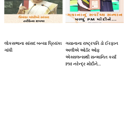
લોકસભાના સાંસદ બન્યા પ્રિયંકા
ગયાનાના રાષ્ટ્રપતિ ડો ઈરફાન
ગાંધી
અલીએ ઓર્ડર ઓફ
એક્સલન્સથી સન્માનિત કર્યા
PM નરેન્દ્ર મોદીને...