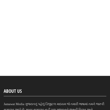
ABOUT US
Jamawat Media ગુજરાતનું પહેલું ડિજીટલ માધ્યમ જે તમારી ભાષામાં તમને જરૂરી
સમાચાર આપે છે, માત્ર સમાચાર નહીં પણ ગુજરાતને જરૂરી વિચાર અને