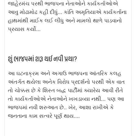
જાહેરમંચ પરથી ભાજપના નેતાઓને કાર્યકર્તાઓએ
આવુ મોઢામોઢ કહી દીધું... કાંતિ અમૃતિયાએ કાર્યકર્તાના
હાથમાંથી માઈક લઈ લીધુ અને મામલો થાળે પાડવાનો
પ્રયાસ કર્યો...
શું ભાજપમાં શરૂ થઈ નવી પ્રથા?
આ ઘટનાક્રમ અને અગાઉ ભાજપના આંતરિક કલહ
અંતર્ગત થયેલા અનેક વિરોધ પ્રદર્શનો પરથી એક વાત
તો ચોક્કસ છે કે શિસ્ત બદ્ધ પાર્ટીમાં ક્યારેય આવી રીતે
તો કાર્યકર્તાઓએ નેતાઓને ખખડાવ્યા નથી... પણ આ
ભાજપમાં નવી શરુઆત છે.. ખેર, આશા રાખીએ કે
જનતાના કામ સત્વરે પૂર્ણ થાય....