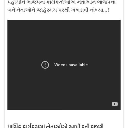
પહોંચીને ભાજપના કાર્યકર્તાઓએ નેતાઓને ભાજપના
બંને નેતાઓને જાહેરમંચ પરથી ખખડાવી નાંખ્યા...!
ધાર્મિક કાર્યક્રમમાં નેતાઓએ આપી હતી હાજરી