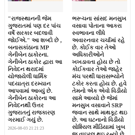
"રાજસ્થાનની જેમ
ભરૂચના સાંસદ મનસુખ
ગુજરાતમાં પણ દર પાંચ
વસાવા પોતાના આકરા
વર્ષે સરકાર બદલાવી
સ્વભાવના લીધે
જોઈએ." આ શબ્દો છે ,
અવારનવાર ચર્ચામાં રહે
બનાસકાંઠાના MP
છે. કોઈક વાર તેઓ
ગેનીબેન ઠાકોરના.
અધિકારીઓને
ગેનીબેન ઠાકોર દ્વારા આ
ખખડાવતા હોય છે તો
નિવેદન થરાદમાં
કોઈકવાર તેઓ જાહેર
યોજાયેલી ધાર્મિક
મંચ પરથી ધારાસભ્યોને
પદયાત્રા દરમ્યાન
ટકોર કરતા હોય છે. હવે
આપવામાં આવ્યું છે.
તેમનો એક એવો વિડીયો
ગેનીબેન ઠાકોરના આ
સામે આવ્યો છે જેમાં
નિવેદનથી ઉત્તર
મનસુખ વસાવાને SRP
ગુજરાતનું રાજકારણ
જવાન સાથે માથકૂટ થઇ
ગરમાઈ ગયું છે.
છે. આ ઘટનાનો વિડીયો
સોશ્યિલ મીડિયામાં ખુબ
2026-08-03 21:21:23
જ વાઇરલ થઇ રહ્યો છે.