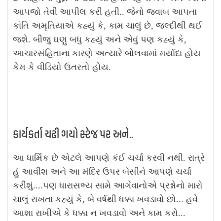
આપજો તેવી આપીલ કરી હતી.. જેનો જવાબ આપતા
કાંતિ અમૃતિયાએ કહ્યું કે, કામ ચાલું છે, જલ્દીથી થઈ
જશે. બીજુ ઘણુ બધુ કહ્યું અને એવું પણ કહ્યું કે,
આચારસંહિતાના કારણે અત્યારે બોલવામાં મર્યાદા હોય
કેમ કે વીડિયો ઉતરતો હોય.
કાર્યકર્તા ચઢી ગયો સ્ટેજ પર અને..
આ ધાર્મિક છે એટલે આપણે કંઈ ચર્ચા કરવી નથી. રાત્રે
હું આવીશ અને આ મંદિર ઉપર બેસીને આપણે ચર્ચા
કરીશું....પણ ધારાસભ્ય સામે આગેવાનોએ પ્રશ્નોનો મારો
ચાલું રાખતા કહ્યું કે, બે વર્ષથી ધક્કા ખવડાવો છો... હવે
આશા રાખીએ કે ધક્કા ન ખવડાવો અને કામ કરો...