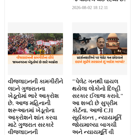
2026-08-02 18:12:11
વીજલાઇનની કામગીરીને
"પેલેટ ગનથી ઘાયલ
લઇને ગુજરાતના
થયેલા લોકોનો દિલ્હી
ખેડૂતોમાં ભારે આક્રોશ
સરકાર ઈલાજ કરાવે."
છે. આજ મહિનાની
આ શબ્દો છે સુપ્રીમ
શરૂઆતમાં ખેડૂતોના
કોર્ટના. આજે CJI
આક્રોશને શાંત કરવા
સૂર્યકાન્ત , ન્યાયમૂર્તિ
માટે ગુજરાત સરકારે
જોયમાલ્યા બાગચી
વીજલાઇનની
અને ન્યાયમૂર્તિ વી