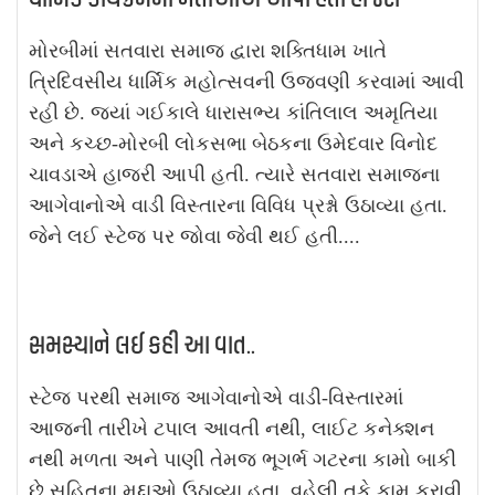
મોરબીમાં સતવારા સમાજ દ્વારા શક્તિધામ ખાતે
ત્રિદિવસીય ધાર્મિક મહોત્સવની ઉજવણી કરવામાં આવી
રહી છે. જ્યાં ગઈકાલે ધારાસભ્ય કાંતિલાલ અમૃતિયા
અને કચ્છ-મોરબી લોકસભા બેઠકના ઉમેદવાર વિનોદ
ચાવડાએ હાજરી આપી હતી. ત્યારે સતવારા સમાજના
આગેવાનોએ વાડી વિસ્તારના વિવિધ પ્રશ્નો ઉઠાવ્યા હતા.
જેને લઈ સ્ટેજ પર જોવા જેવી થઈ હતી....
સમસ્યાને લઈ કહી આ વાત..
સ્ટેજ પરથી સમાજ આગેવાનોએ વાડી-વિસ્તારમાં
આજની તારીખે ટપાલ આવતી નથી, લાઈટ કનેક્શન
નથી મળતા અને પાણી તેમજ ભૂગર્ભ ગટરના કામો બાકી
છે સહિતના મુદ્દાઓ ઉઠાવ્યા હતા. વહેલી તકે કામ કરાવી