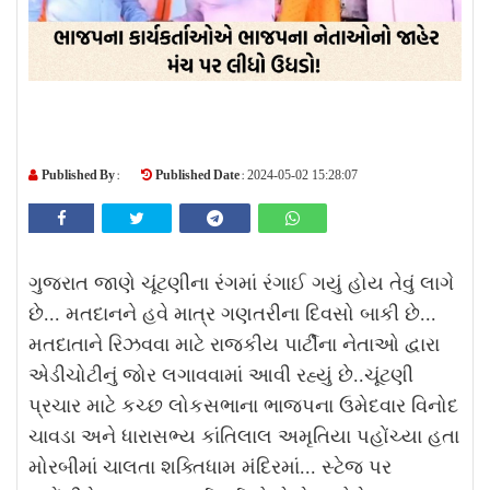
Published By :
Published Date :
2024-05-02 15:28:07
ગુજરાત જાણે ચૂંટણીના રંગમાં રંગાઈ ગયું હોય તેવું લાગે
છે... મતદાનને હવે માત્ર ગણતરીના દિવસો બાકી છે...
મતદાતાને રિઝવવા માટે રાજકીય પાર્ટીના નેતાઓ દ્વારા
એડીચોટીનું જોર લગાવવામાં આવી રહ્યું છે..ચૂંટણી
પ્રચાર માટે કચ્છ લોકસભાના ભાજપના ઉમેદવાર વિનોદ
ચાવડા અને ધારાસભ્ય કાંતિલાલ અમૃતિયા પહોંચ્યા હતા
મોરબીમાં ચાલતા શક્તિધામ મંદિરમાં... સ્ટેજ પર