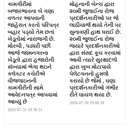
કામગીરીમાં
મોહનાની બેન્ચ દ્વારા
બજારભાવના બે ગણા
૨૦મી જુલાઈના રોજ
વળતર આપવાની
પ્રદર્શનકારીઓ પર જે
જાહેરાત કરતો પરિપત્ર
લાઠીચાર્જ થયો તેની પર
બહાર પડ્યો તેમ છતાં
સુનાવણી હાથ ધરાઈ છે.
ખેડૂતોમાં નારાજગી છે.
૨૦મી જુલાઈના રોજ
મોરબી , પડધરી પછી
જયારે પ્રદર્શનકારીઓ
આજે જામનગરના
દ્વારા સંસદ કૂચ કરવામાં
ખેડૂતો દ્વારા હજારોની
આવી ત્યારે સુરક્ષાદળો
સંખ્યામાં ભેગા થઇને
દ્વારા ખુબ મોટાપાયે
કલેકટર કચેરીએ
પેલેટગનનો હુમલો
વીજલાઇનની
કરાયો છે જેમાં , ઘણા
કામગીરીની સામે
પ્રદર્શનકારીઓ ગંભીર
આવેદનપત્ર આપવામાં
રીતે ઘાયલ થયા છે.
આવ્યું છે
2026-07-30 19:08:28
2026-07-31 18:38:31