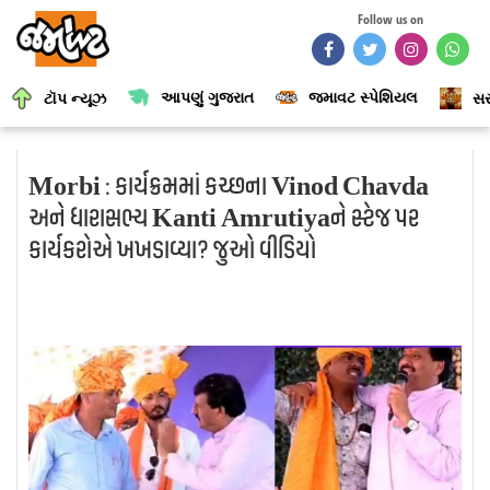
Follow us on
આપણું ગુજરાત
જમાવટ સ્પેશિયલ
ટૉપ ન્યૂઝ
સર
Morbi : કાર્યક્રમમાં કચ્છના Vinod Chavda
અને ધારાસભ્ય Kanti Amrutiyaને સ્ટેજ પર
કાર્યકરોએ ખખડાવ્યા? જુઓ વીડિયો