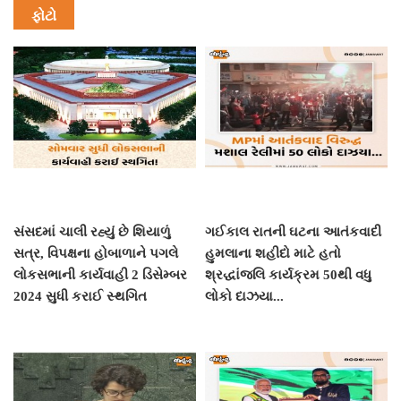
ફોટો
સંસદમાં ચાલી રહ્યું છે શિયાળું
ગઈકાલ રાતની ઘટના આતંકવાદી
સત્ર, વિપક્ષના હોબાળાને પગલે
હુમલાના શહીદો માટે હતો
લોકસભાની કાર્યવાહી 2 ડિસેમ્બર
શ્રદ્ધાંજલિ કાર્યક્રમ 50થી વધુ
2024 સુધી કરાઈ સ્થગિત
લોકો દાઝયા...