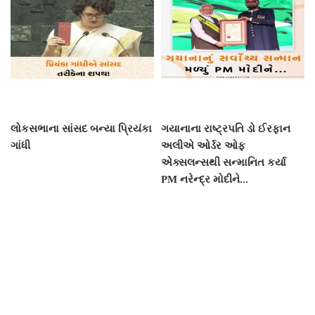
લોકસભાના સાંસદ બન્યા પ્રિયંકા
ગયાનાના રાષ્ટ્રપતિ ડો ઈરફાન
ગાંધી
અલીએ ઓર્ડર ઓફ
એક્સલન્સથી સન્માનિત કર્યા
PM નરેન્દ્ર મોદીને...