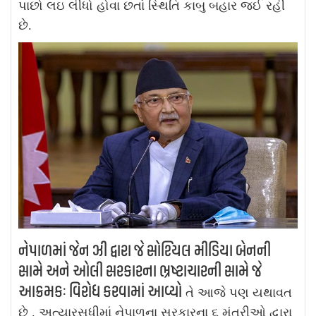
પાછો લઇ લીધો હોવા છતાં સ્થિતિ કાબુ બહાર જઈ રહી
છે.
નેપાળમાં જેન ઝી દ્વારા જે સોશ્યિલ મીડિયા બેનની
સામે અને ઓલી સરકારના ભ્રષ્ટાચારની સામે જે
આક્રમકઃ વિરોધ કરવામાં આવ્યો
તે આજે પણ યથાવત
છે . અત્યારસુધીમાં નેપાળના સરકારના ૬ મંત્રીઓ દ્વારા