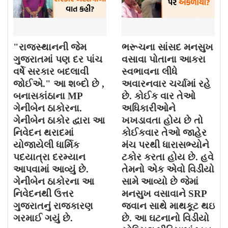
"રાજસ્થાનની જેમ
ભરૂચના સાંસદ મનસુખ
ગુજરાતમાં પણ દર પાંચ
વસાવા પોતાના આકરા
વર્ષે સરકાર બદલાવી
સ્વભાવના લીધે
જોઈએ." આ શબ્દો છે ,
અવારનવાર ચર્ચામાં રહે
બનાસકાંઠાના MP
છે. કોઈક વાર તેઓ
ગેનીબેન ઠાકોરના.
અધિકારીઓને
ગેનીબેન ઠાકોર દ્વારા આ
ખખડાવતા હોય છે તો
નિવેદન થરાદમાં
કોઈકવાર તેઓ જાહેર
યોજાયેલી ધાર્મિક
મંચ પરથી ધારાસભ્યોને
પદયાત્રા દરમ્યાન
ટકોર કરતા હોય છે. હવે
આપવામાં આવ્યું છે.
તેમનો એક એવો વિડીયો
ગેનીબેન ઠાકોરના આ
સામે આવ્યો છે જેમાં
નિવેદનથી ઉત્તર
મનસુખ વસાવાને SRP
ગુજરાતનું રાજકારણ
જવાન સાથે માથકૂટ થઇ
ગરમાઈ ગયું છે.
છે. આ ઘટનાનો વિડીયો