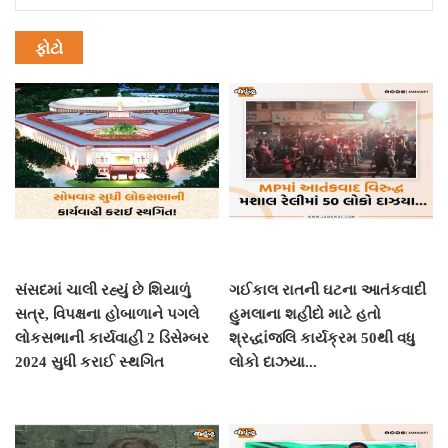
ફોટો
સંસદમાં ચાલી રહ્યું છે શિયાળું
ગઈકાલ રાતની ઘટના આતંકવાદી
સત્ર, વિપક્ષના હોબાળાને પગલે
હુમલાના શહીદો માટે હતો
લોકસભાની કાર્યવાહી 2 ડિસેમ્બર
શ્રદ્ધાંજલિ કાર્યક્રમ 50થી વધુ
2024 સુધી કરાઈ સ્થગિત
લોકો દાઝયા...