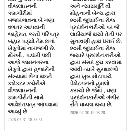
વીજલાઇનની
અને ન્યાયમૂર્તિ વી
કામગીરીમાં
મોહનાની બેન્ચ દ્વારા
બજારભાવના બે ગણા
૨૦મી જુલાઈના રોજ
વળતર આપવાની
પ્રદર્શનકારીઓ પર જે
જાહેરાત કરતો પરિપત્ર
લાઠીચાર્જ થયો તેની પર
બહાર પડ્યો તેમ છતાં
સુનાવણી હાથ ધરાઈ છે.
ખેડૂતોમાં નારાજગી છે.
૨૦મી જુલાઈના રોજ
મોરબી , પડધરી પછી
જયારે પ્રદર્શનકારીઓ
આજે જામનગરના
દ્વારા સંસદ કૂચ કરવામાં
ખેડૂતો દ્વારા હજારોની
આવી ત્યારે સુરક્ષાદળો
સંખ્યામાં ભેગા થઇને
દ્વારા ખુબ મોટાપાયે
કલેકટર કચેરીએ
પેલેટગનનો હુમલો
વીજલાઇનની
કરાયો છે જેમાં , ઘણા
કામગીરીની સામે
પ્રદર્શનકારીઓ ગંભીર
આવેદનપત્ર આપવામાં
રીતે ઘાયલ થયા છે.
આવ્યું છે
2026-07-30 19:08:28
2026-07-31 18:38:31