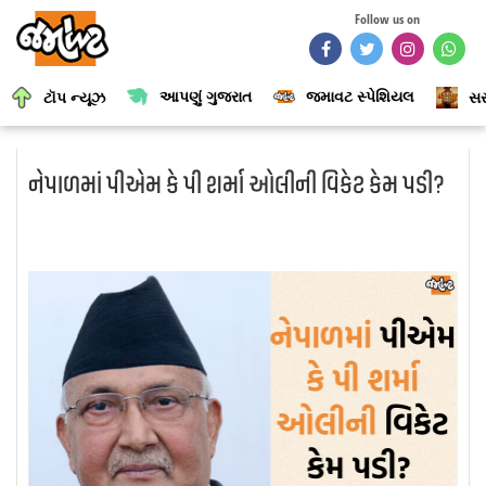
Follow us on
આપણું ગુજરાત
જમાવટ સ્પેશિયલ
ટૉપ ન્યૂઝ
સર
નેપાળમાં પીએમ કે પી શર્મા ઓલીની વિકેટ કેમ પડી?