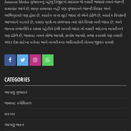
Jamawat Media ગુજરાતનું પહેલું ડિજીટલ માધ્યમ જે તમારી ભાષામાં તમને જરૂરી
સમાચાર આપે છે, માત્ર સમાચાર નહીં પણ ગુજરાતને જરૂરી વિચાર અને
અભિપ્રાયો પણ હોય છે, ક્યારેક સત્તા સુઈ જાય તો એને ઢંઢોળે છે, ક્યારેક વિપક્ષની
આળસને પડકારે છે, તમારા પ્રશ્નો ના સંભળાય ત્યાં પોતે વિપક્ષ બની જાય છે, અને
જનતા રાજનીતિક ચશ્મા પહેરીને દંભી બનતી જાય તો તમારી અંદરના નાગરીકને
પણ ઢંઢોળે છે, જમાવટ તમને મોજ આપશે, સંતોષ આપશે, મજા કરાવશે પણ તમારી
અંદર દેશ માટેના કર્તવ્ય અને નાગરીકના અધિકારોની ચેતના જીવંત રાખશે
CATEGORIES
આપણું ગુજરાત
જમાવટ સ્પેશિયલ
સરકાર
આપણું ભારત