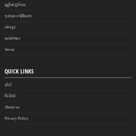
મુઠ્ઠીમાં દુનિયા
ક્રાઇમ સ્પેશિયલ
ખેલકૂદ
મનોરંજન
અન્ય
QUICK LINKS
ફોટો
વિડીયો
About us
Privacy Policy