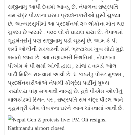
રાજીનામુ આપી દેવામાં આવ્યું છે. નેપાળના રાષ્ટ્રપતિ
રામ ચંદ્ર પૌડલના ઘરમાં પ્રદર્શનકારીઓ ઘુસી ચુક્યા
છે.
અત્યારસુધીમાં આ પ્રદર્શનમાં ૨૦ લોકોના મોત થઇ
ચુક્યા છે જયારે , ૫૦૦ લોકો ઘાયલ થયા છે. નેપાળમાં
ગૃહમંત્રીનું પણ રાજીનામુ પડી ચૂક્યું છે. આમ કે પી
શર્મા ઓલીની સરકારની સામે ભ્રષ્ટાચાર ખુબ મોટો મુદ્દો
બનતો જાય છે. આ તણાવભરી સ્થિતિમાં , નેપાળના
પીએમ કે પી શર્મા ઓલી દ્વારા , સાંજે ૬ વાગ્યે ઓલ
પાર્ટી મિટિંગ રાખવામાં આવી છે. ધ કાઠમંડુ પોસ્ટ મુજબ ,
પ્રદર્શનકારીઓએ નેપાળી કોંગ્રેસ પાર્ટીનું મુખ્ય
કાર્યાલય પણ સળગાવી નાખ્યું છે. હવે પીએમ ઓલીનું
બાલકોટમાં સ્થિત ઘર , રાષ્ટ્રપતિ રામ ચંદ્ર પૌડલ અને
ગૃહમંત્રી રમેશ લેખકના ઘરને આગ ચાંપવામાં આવી છે.