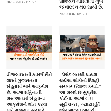
સોશ્યિલ મીડિયામાં ખુબ
2026-08-03 21:21:23
જ વાઇરલ થઇ રહ્યો છે.
2026-08-02 18:12:11
વીજલાઇનની કામગીરીને
"પેલેટ ગનથી ઘાયલ
લઇને ગુજરાતના
થયેલા લોકોનો દિલ્હી
ખેડૂતોમાં ભારે આક્રોશ
સરકાર ઈલાજ કરાવે."
છે. આજ મહિનાની
આ શબ્દો છે સુપ્રીમ
શરૂઆતમાં ખેડૂતોના
કોર્ટના. આજે CJI
આક્રોશને શાંત કરવા
સૂર્યકાન્ત , ન્યાયમૂર્તિ
માટે ગુજરાત સરકારે
જોયમાલ્યા બાગચી