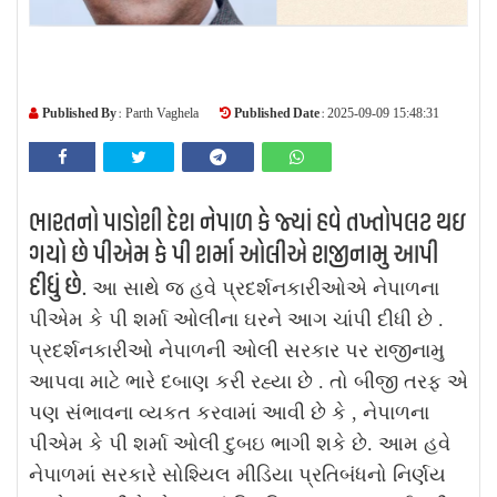
Published By :
Published Date :
Parth Vaghela
2025-09-09 15:48:31
ભારતનો પાડોશી દેશ નેપાળ કે જ્યાં હવે તખ્તોપલટ થઇ
ગયો છે પીએમ કે પી શર્મા ઓલીએ રાજીનામુ આપી
દીધું છે.
આ સાથે જ હવે પ્રદર્શનકારીઓએ નેપાળના
પીએમ કે પી શર્મા ઓલીના ઘરને આગ ચાંપી દીધી છે .
પ્રદર્શનકારીઓ નેપાળની ઓલી સરકાર પર રાજીનામુ
આપવા માટે ભારે દબાણ કરી રહ્યા છે . તો બીજી તરફ એ
પણ સંભાવના વ્યકત કરવામાં આવી છે કે , નેપાળના
પીએમ કે પી શર્મા ઓલી દુબઇ ભાગી શકે છે. આમ હવે
નેપાળમાં સરકારે સોશ્યિલ મીડિયા પ્રતિબંધનો નિર્ણય