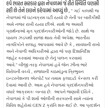
હવે ભારત સરકાર દ્વારા નેપાળમાં જે રીતે સ્થિતિ વણસી
રહી છે તેને લઇને કહેવામાં આવ્યું છે ,
" ગઈ કાલથી જ
નેપાળમાં જે ઘટનાક્રમ ઘટી રહ્યો છે તેની પર બારીકીથી
અમે નજર રાખી રહ્યા છીએ. સાથે જ અમારી
પ્રાર્થનાઓ મૃત પ્રદર્શનકારીઓની જોડે છે. સાથે જ
ઘાયલ ઝડપથી સાજા થાય તેવી અપેક્ષા. ભારતીય
નાગરિકોને સલાહ આપવામાં આવે છે કે , સાવધાની રાખો
અને નેપાળી અધિકારીઓ દ્વારા જે પણ દિશાનિર્દેશ
જાહેર કરવામાં આવ્યા છે તેનું પાલન કરવામાં
આવે."
બીજી તરફ નેપાળમાં હવે જેન ઝીના ભારે
વિરોધની વચ્ચે , રાજધાની કાઠમાંડુના ત્રિભુવન
ઇન્ટરનેશનલ એરપોર્ટ પર તમામ ફ્લાઇટો કેન્સલ કરી
દેવામાં આવી છે. આમ હવે નેપાળમાં પ્રદર્શનકારીઓ
વધારે આક્રમકઃ બન્યા છે.
આપને જણાવી દયિકે ,
નેપાળમાં કે પી શર્મા ઓલીની સરકારની સામે ત્યાંના
વિવિધ શહેરોમાં GEN Z ક્રાંતિ શરુ થઈ છે. આ પ્રદર્શન