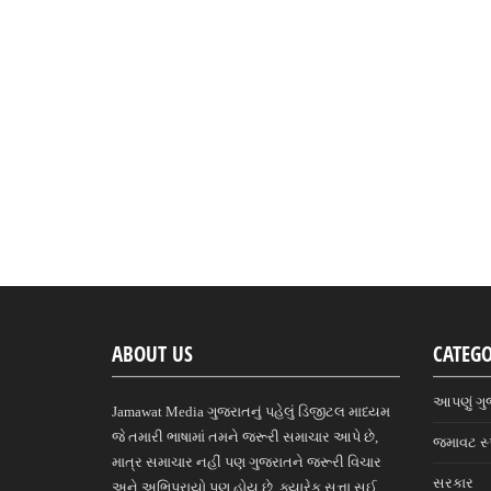
ABOUT US
CATEGO
આપણું ગુ
Jamawat Media ગુજરાતનું પહેલું ડિજીટલ માધ્યમ
જે તમારી ભાષામાં તમને જરૂરી સમાચાર આપે છે,
જમાવટ સ્
માત્ર સમાચાર નહીં પણ ગુજરાતને જરૂરી વિચાર
સરકાર
અને અભિપ્રાયો પણ હોય છે, ક્યારેક સત્તા સુઈ