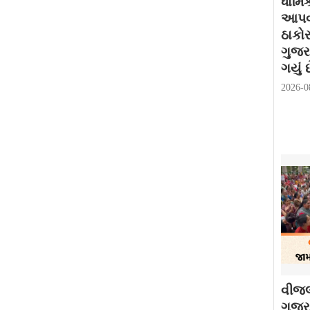
ધાર્મ
આપવામ
ઠાકો
ગુજર
ગયું છ
2026-0
વીજલ
ગુજરા