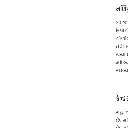
મણિપ
30 જ
રિપોર
ગોળીબ
તેવી
થયા છ
મીડિય
સમયે
કેન્દ
મહત્વ
છે. મ