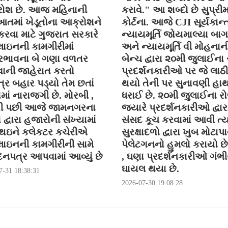
ોશ છે. આજ મહિનાની
કરાવે." આ શબ્દો છે સુપ્રી
તમાં ખેડૂતોના આક્રોશને
કોર્ટના. આજે CJI સૂર્યકાન્ત
કરવા માટે ગુજરાત સરકારે
ન્યાયમૂર્તિ જોયમાલ્યા બા
ાઇનની કામગીરીમાં
અને ન્યાયમૂર્તિ વી મોહનાન
ભાવના બે ગણા વળતર
બેન્ચ દ્વારા ૨૦મી જુલાઈના
ની જાહેરાત કરતો
પ્રદર્શનકારીઓ પર જે લાઠી
્ર બહાર પડ્યો તેમ છતાં
થયો તેની પર સુનાવણી હા
ોમાં નારાજગી છે. મોરબી ,
ધરાઈ છે. ૨૦મી જુલાઈના ર
ી પછી આજે જામનગરના
જયારે પ્રદર્શનકારીઓ દ્વાર
ો દ્વારા હજારોની સંખ્યામાં
સંસદ કૂચ કરવામાં આવી ત્ય
 થઇને કલેકટર કચેરીએ
સુરક્ષાદળો દ્વારા ખુબ મોટાપા
ાઇનની કામગીરીની સામે
પેલેટગનનો હુમલો કરાયો છે 
નપત્ર આપવામાં આવ્યું છે
, ઘણા પ્રદર્શનકારીઓ ગંભીર
ઘાયલ થયા છે.
7-31 18:38:31
2026-07-30 19:08:28