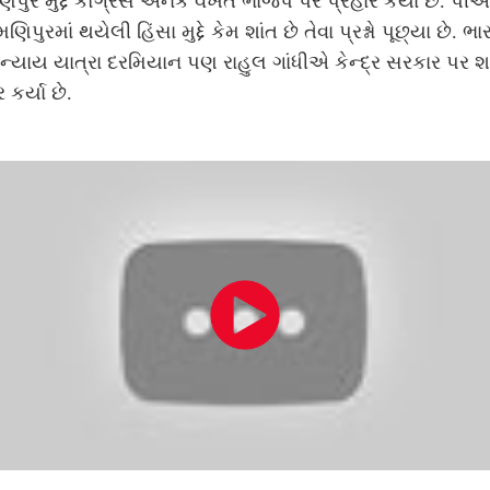
ણિપુર મુદ્દે કોંગ્રેસે અનેક વખત ભાજપ પર પ્રહાર કર્યા છે. પી
ણિપુરમાં થયેલી હિંસા મુદ્દે કેમ શાંત છે તેવા પ્રશ્નો પૂછ્યા છે. ભા
ન્યાય યાત્રા દરમિયાન પણ રાહુલ ગાંધીએ કેન્દ્ર સરકાર પર શ
ર કર્યા છે.