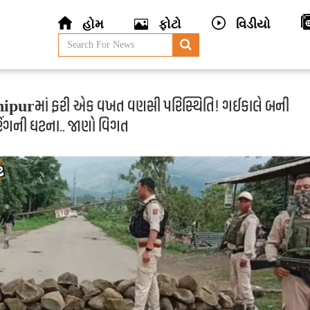
હોમ
ફોટો
વિડીયો
purમાં ફરી એક વખત વણસી પરિસ્થિતિ! ગઈકાલે બની
િંગની ઘટના.. જાણો વિગત