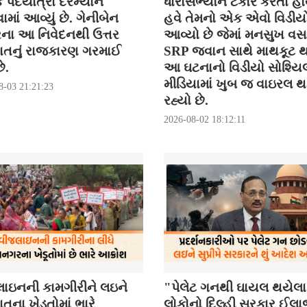
િક પદયાત્રા દરમ્યાન
ધારાસભ્યોને ટકોર કરતા હો
ાં આવ્યું છે. ગેનીબેન
હવે તેમનો એક એવો વિડીયો
રના આ નિવેદનથી ઉત્તર
આવ્યો છે જેમાં મનસુખ વસ
ાતનું રાજકારણ ગરમાઈ
SRP જવાન સાથે માથકૂટ થ
ે.
આ ઘટનાનો વિડીયો સોશ્યિ
મીડિયામાં ખુબ જ વાઇરલ 
8-03 21:21:23
રહ્યો છે.
2026-08-02 18:12:11
ાઇનની કામગીરીને લઇને
"પેલેટ ગનથી ઘાયલ થયેલા
તના ખેડૂતોમાં ભારે
લોકોનો દિલ્હી સરકાર ઈલ