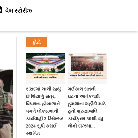
વેબ સ્ટોરીઝ
ફોટો
સંસદમાં ચાલી રહ્યું
ગઈકાલ રાતની
છે શિયાળું સત્ર,
ઘટના આતંકવાદી
વિપક્ષના હોબાળાને
હુમલાના શહીદો માટે
પગલે લોકસભાની
હતો શ્રદ્ધાંજલિ
કાર્યવાહી 2 ડિસેમ્બર
કાર્યક્રમ 50થી વધુ
2024 સુધી કરાઈ
લોકો દાઝયા...
સ્થગિત