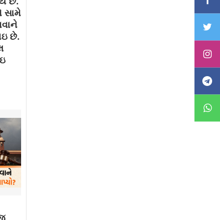
ય છે.
 સામે
ાવાને
ઇ છે.
લ
થઇ
ાજ