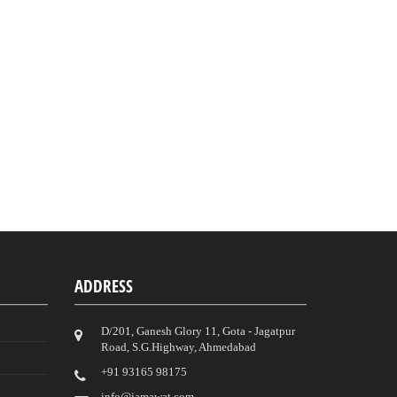
ADDRESS
D/201, Ganesh Glory 11, Gota - Jagatpur
Road, S.G.Highway, Ahmedabad
‎+91 93165 98175
info@jamawat.com