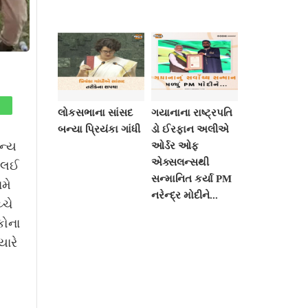
લોકસભાના સાંસદ
ગયાનાના રાષ્ટ્રપતિ
બન્યા પ્રિયંકા ગાંધી
ડો ઈરફાન અલીએ
ાન્ય
ઓર્ડર ઓફ
એક્સલન્સથી
ી લઈ
સન્માનિત કર્યા PM
મે
નરેન્દ્ર મોદીને...
્ચે
કોના
યારે