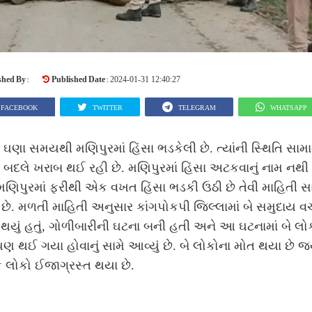
shed By :
Published Date :
2024-01-31 12:40:27
FACEBOOK
TWITTER
TELEGRAM
WHATSAPP
ા ઘણા સમયથી મણિપુરમાં હિંસા ભડકેલી છે. ત્યાંની સ્થિતિ સામ
 બદલે ખરાબ થઈ રહી છે. મણિપુરમાં હિંસા અટકવાનું નામ નથ
મણિપુરમાં ફરીથી એક વખત હિંસા ભડકી ઉઠી છે તેવી માહિતી સા
ે. મળતી માહિતી અનુસાર કાંગપોકપી જિલ્લામાં બે સમુદાય વચ
 થયું હતું, ગોળીબારીની ઘટના બની હતી અને આ ઘટનામાં બે લો
ણ થઈ ગયા હોવાનું સામે આવ્યું છે. બે લોકોના મોત થયા છે જ્
 લોકો ઈજાગ્રસ્ત થયા છે.