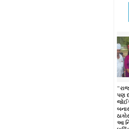
"રાજ
પણ દર
જોઈએ
બનાસ
ઠાકોર
આ નિ