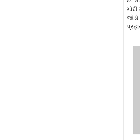
છે. મ
મોદી મ
જોડો 
પ્રહા