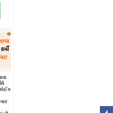
ાવા
ધે
. કોઈક
કવાર