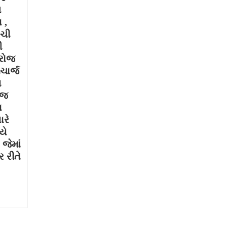
મ
 ,
ગચી
ી
 રોજ
ચાર્જ
થ
ોજ
ા
ારે
યે
જેમાં
 રીતે