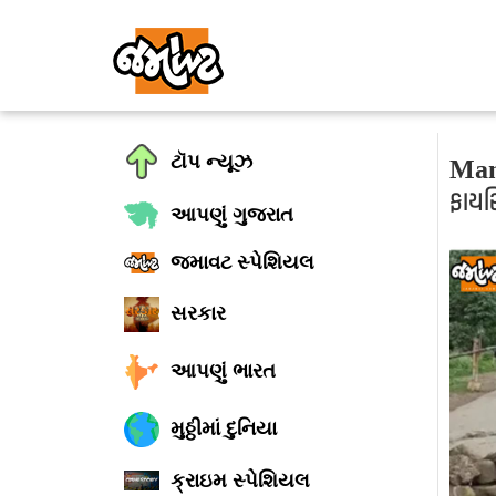
ટૉપ ન્યૂઝ
Mani
ફાયર
આપણું ગુજરાત
જમાવટ સ્પેશિયલ
સરકાર
આપણું ભારત
મુઠ્ઠીમાં દુનિયા
ક્રાઇમ સ્પેશિયલ