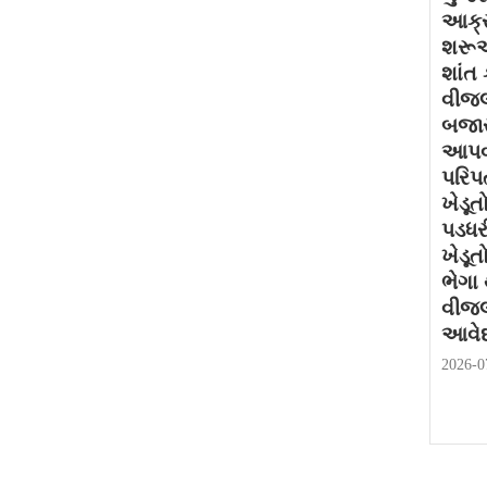
આક્ર
શરૂઆ
શાંત 
વીજલ
બજાર
આપવા
પરિપત
ખેડૂત
પડધર
ખેડૂત
ભેગા
વીજલ
આવેદ
2026-0