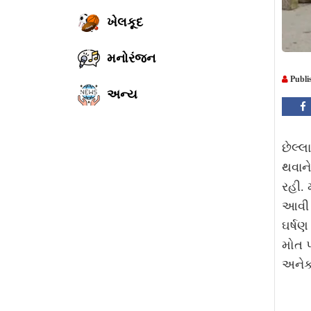
ખેલકૂદ
મનોરંજન
Publi
અન્ય
છેલ્લ
થવાને
રહી. 
આવી છ
ઘર્ષણ
મોત પ
અનેક