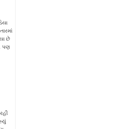
િયા
તારમાં
યા છે
યલ પણ
 રહી
યું