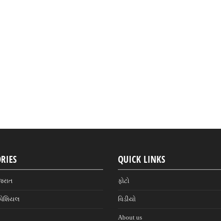
RIES
QUICK LINKS
જરાત
ફોટો
પેશિયલ
વિડીયો
About us