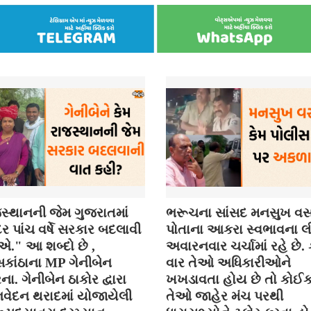
સ્થાનની જેમ ગુજરાતમાં
ભરૂચના સાંસદ મનસુખ વસ
 પાંચ વર્ષે સરકાર બદલાવી
પોતાના આકરા સ્વભાવના લી
." આ શબ્દો છે ,
અવારનવાર ચર્ચામાં રહે છે
કાંઠાના MP ગેનીબેન
વાર તેઓ અધિકારીઓને
ના. ગેનીબેન ઠાકોર દ્વારા
ખખડાવતા હોય છે તો કોઈ
વેદન થરાદમાં યોજાયેલી
તેઓ જાહેર મંચ પરથી