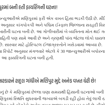
ુરમાં બની હતી ફાયરિંગની ઘટના!
ાન્યુઆરીએ મણિપુરમાં ફરી એક વખત હિંસા ભડકી ઉઠી છે. મીડ
્ટ અનુસાર કાંગપોકપી અને પશ્ચિમ ઈમ્ફાલ જિલ્લાના સરહદી વિસ્
ારીની ઘટના બની છે. આ ગોળીબારીમાં બે વ્યક્તિના મોત થઈ ગ
 માહિતી પણ સામે આવી છે અને ત્રણથી પાંચ જેટલા લોકો ઘા
ે. સારવાર માટે હોસ્પિટલ ઈજાગ્રસ્તોને ખસેડવામાં આવ્યા છે.
ા રિપોર્ટ અનુસાર મંગળવારે એટલે કે 30 જાન્યુઆરીએ બપોરના
 આ ફાયરિંગની ઘટના બની હતી.
્ર સરકારને રાહુલ ગાંધીએ મણિપુર મુદ્દે અનેક વખત ઘેરી છે!
નું છે કે મણિપુરમાં છેલ્લા ઘણા સમયથી હિંસાની ઘટનાઓ બની
ણિપુરમાં સ્થિતિ સુધરવાની જગ્યાએ બગડી રહી હોય તેવું લાગી રહ્