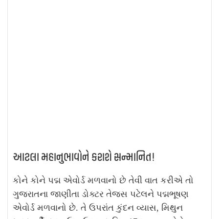
આટલા મહાનુભાવોને કરાશે સન્માનિત!
કોને કોને પદ્મ એવોર્ડ મળવાનો છે તેવી વાત કરીએ તો
ગુજરાતના જાણીતા ડોક્ટર તેજસ પટેલને પદ્મભૂષણ
એવોર્ડ મળવાનો છે. તે ઉપરાંત કુંદન વ્યાસ, મિથુન