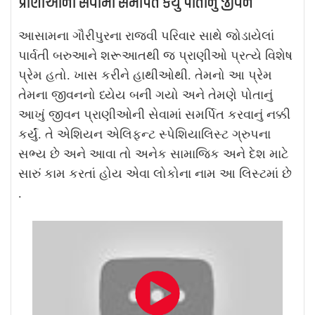
પ્રાણીઓની સેવામાં સમર્પિત કર્યું પોતાનું જીવન
આસામના ગૌરીપુરના રાજવી પરિવાર સાથે જોડાયેલાં
પાર્વતી બરુઆને શરૂઆતથી જ પ્રાણીઓ પ્રત્યે વિશેષ
પ્રેમ હતો. ખાસ કરીને હાથીઓથી. તેમનો આ પ્રેમ
તેમના જીવનનો ધ્યેય બની ગયો અને તેમણે પોતાનું
આખું જીવન પ્રાણીઓની સેવામાં સમર્પિત કરવાનું નક્કી
કર્યું. તે એશિયન એલિફન્ટ સ્પેશિયાલિસ્ટ ગ્રુપના
સભ્ય છે અને આવા તો અનેક સામાજિક અને દેશ માટે
સારું કામ કરતાં હોય એવા લોકોના નામ આ લિસ્ટમાં છે
.