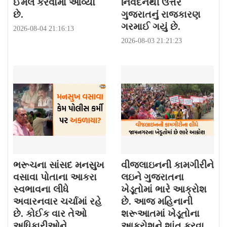
ઈમેલ કરવામાં આવ્યો
નિવેદનથી ઉત્તર
છે.
ગુજરાતનું રાજકારણ
ગરમાઈ ગયું છે.
2026-08-04 21:16:13
2026-08-03 21:21:23
ભરૂચના સાંસદ મનસુખ
વીજલાઇનની કામગીરીને
વસાવા પોતાના આકરા
લઇને ગુજરાતના
સ્વભાવના લીધે
ખેડૂતોમાં ભારે આક્રોશ
અવારનવાર ચર્ચામાં રહે
છે. આજ મહિનાની
છે. કોઈક વાર તેઓ
શરૂઆતમાં ખેડૂતોના
અધિકારીઓને
આક્રોશને શાંત કરવા