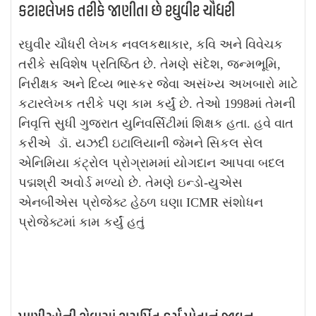
કટારલેખક તરીકે જાણીતા છે રઘુવીર ચૌધરી
રઘુવીર ચૌધરી લેખક નવલકથાકાર, કવિ અને વિવેચક
તરીકે સવિશેષ પ્રતિષ્ઠિત છે. તેમણે સંદેશ, જન્મભૂમિ,
નિરીક્ષક અને દિવ્ય ભાસ્કર જેવા અસંખ્ય અખબારો માટે
કટારલેખક તરીકે પણ કામ કર્યું છે. તેઓ 1998માં તેમની
નિવૃત્તિ સુધી ગુજરાત યુનિવર્સિટીમાં શિક્ષક હતા. હવે વાત
કરીએ ડૉ. યઝદી ઇટાલિયાની જેમને સિકલ સેલ
એનિમિયા કંટ્રોલ પ્રોગ્રામમાં યોગદાન આપવા બદલ
પદ્મશ્રી અવોર્ડ મળ્યો છે. તેમણે ઇન્ડો-યુએસ
એનબીએસ પ્રોજેક્ટ હેઠળ ઘણા ICMR સંશોધન
પ્રોજેક્ટમાં કામ કર્યું હતું