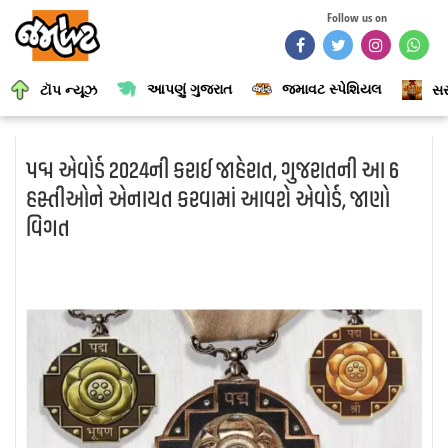
Follow us on
આપણું ગુજરાત
જમાવટ સ્પેશિયલ
ટૉપ ન્યૂઝ
સર
પદ્મ એવોર્ડ 2024ની કરાઈ જાહેરાત, ગુજરાતની આ 6
હસ્તીઓને એનાયત કરવામાં આવશે એવોર્ડ, જાણો
વિગત