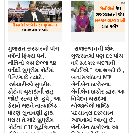
ગુજરાત સરકારની પાંચ
"રાજસ્થાનની જેમ
વર્ષની ફિક્સ પેની
ગુજરાતમાં પણ દર પાંચ
નીતિનો કેસ છેલ્લા ૧૪
વર્ષે સરકાર બદલાવી
વર્ષથી સુપ્રીમ કોર્ટમાં
જોઈએ." આ શબ્દો છે ,
પેન્ડિંગ છે ત્યારે ,
બનાસકાંઠાના MP
કર્મચારીઓ સુપ્રીમ
ગેનીબેન ઠાકોરના.
કોર્ટના ચુકાદાની રાહ
ગેનીબેન ઠાકોર દ્વારા આ
જોઈ રહ્યા છે. હવે , આ
નિવેદન થરાદમાં
કેસને લઇને તાત્કાલિક
યોજાયેલી ધાર્મિક
ધોરણે સુનાવણી હાથ
પદયાત્રા દરમ્યાન
ધરાય તે માટે સુપ્રીમ
આપવામાં આવ્યું છે.
કોર્ટના CJI સૂર્યકાન્તને
ગેનીબેન ઠાકોરના આ