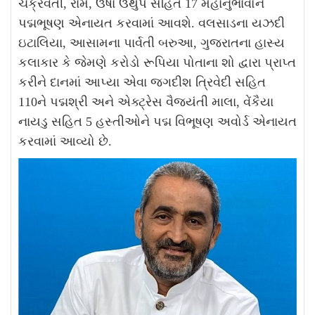
ચક્રવર્તી, રામ, ઉષા ઉથુપ સહિત 17 મહાનુભાવોને
પદ્મભૂષણ એનાયત કરવામાં આવશે. વલસાડના યઝદી
ઇટાલિયા, આસામના પાર્વતી બરુઆ, ગુજરાતના હાસ્ય
કલાકાર કે જેમણે કરોડો રૂપિયા પોતાના શો દ્વારા પ્રાપ્ત
કરીને દાનમાં આપ્યા એવા જગદીશ ત્રિવેદી સહિત
110ને પદ્મશ્રી અને એક્ટ્રેસ વૈજયંતી માલા, વેંકૈયા
નાયડુ સહિત 5 હસ્તીઓને પદ્મ વિભૂષણ અવોર્ડ એનાયત
કરવામાં આવ્યો છે.