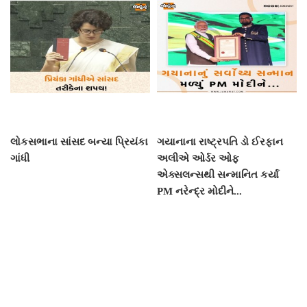
લોકસભાના સાંસદ બન્યા પ્રિયંકા
ગયાનાના રાષ્ટ્રપતિ ડો ઈરફાન
ગાંધી
અલીએ ઓર્ડર ઓફ
એક્સલન્સથી સન્માનિત કર્યા
PM નરેન્દ્ર મોદીને...