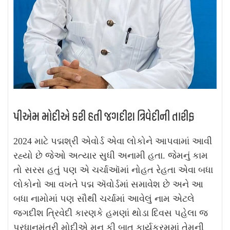
પીએમ મોદીએ કરી હતી જગદીશ ત્રિવેદીની તારીફ
2024 માટે પદ્મશ્રી એવોર્ડ એવા લોકોને આપવામાં આવી
રહ્યો છે જેઓ અત્યાર સુધી અનામી હતા. જેમનું કામ
તો સરસ હતું પણ એ ચર્ચાઑમાં નોહત રેહતા એવા બધા
લોકોનો આ વખતે પદ્મ ઍવોર્ડમાં સમાવેશ છે
અને આ
બધા નામોમાં પણ સૌથી ચર્ચામાં આવેલું નામ એટલે
જગદીશ ત્રિવેદી કારણકે હમણાં થોડા દિવસ પહેલા જ
પ્રધાનમંત્રી મોદીએ મન કી બાત કાર્યક્રમમાં તેમની