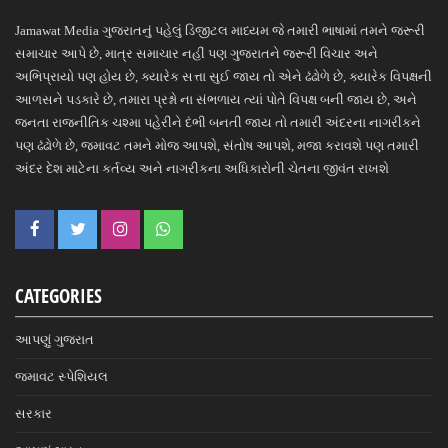
Jamawat Media ગુજરાતનું પહેલું ડિજીટલ માધ્યમ જે તમારી ભાષામાં તમને જરૂરી
સમાચાર આપે છે, માત્ર સમાચાર નહીં પણ ગુજરાતને જરૂરી વિચાર અને
અભિપ્રાયો પણ હોય છે, ક્યારેક સત્તા સુઈ જાય તો એને ઢંઢોળે છે, ક્યારેક વિપક્ષની
આળસને પડકારે છે, તમારા પ્રશ્નો ના સંભળાય ત્યાં પોતે વિપક્ષ બની જાય છે, અને
જનતા રાજનીતિક ચશ્મા પહેરીને દંભી બનતી જાય તો તમારી અંદરના નાગરીકને
પણ ઢંઢોળે છે, જમાવટ તમને મોજ આપશે, સંતોષ આપશે, મજા કરાવશે પણ તમારી
અંદર દેશ માટેના કર્તવ્ય અને નાગરીકના અધિકારોની ચેતના જીવંત રાખશે
CATEGORIES
આપણું ગુજરાત
જમાવટ સ્પેશિયલ
સરકાર