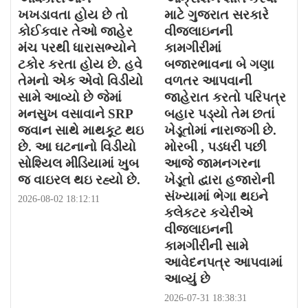
ખખડાવતા હોય છે તો
માટે ગુજરાત સરકારે
કોઈકવાર તેઓ જાહેર
વીજલાઇનની
મંચ પરથી ધારાસભ્યોને
કામગીરીમાં
ટકોર કરતા હોય છે. હવે
બજારભાવના બે ગણા
તેમનો એક એવો વિડીયો
વળતર આપવાની
સામે આવ્યો છે જેમાં
જાહેરાત કરતો પરિપત્ર
મનસુખ વસાવાને SRP
બહાર પડ્યો તેમ છતાં
જવાન સાથે માથકૂટ થઇ
ખેડૂતોમાં નારાજગી છે.
છે. આ ઘટનાનો વિડીયો
મોરબી , પડધરી પછી
સોશ્યિલ મીડિયામાં ખુબ
આજે જામનગરના
જ વાઇરલ થઇ રહ્યો છે.
ખેડૂતો દ્વારા હજારોની
સંખ્યામાં ભેગા થઇને
2026-08-02 18:12:11
કલેકટર કચેરીએ
વીજલાઇનની
કામગીરીની સામે
આવેદનપત્ર આપવામાં
આવ્યું છે
2026-07-31 18:38:31