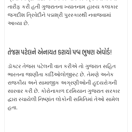
તારીફ કરી હતી ગુજરાતના ખ્યાતનામ હાસ્ય કલાકાર
જગદીશ ત્રિવેદીને પદ્મશ્રી પુરસ્કારથી નવાજવામાં
આવ્યા છે.
તેજસ પટેલને એનાયત કરાયો પદ્મ ભુષણ એવોર્ડ!
ડૉક્ટર તેજસ પટેલની વાત કરીએ તો ગુજરાત સહિત
ભારતના જાણીતા કાર્ડિઓલોજીસ્ટ છે. તેમણે અનેક
રાજકીય અને સામાજીક અગ્રણીઓની હૃદયરોગની
સારવાર કરી છે. કોરોનાકાળ દરમિયાન ગુજરાત સરકાર
દ્વારા રચાયેલી નિષ્ણાંત લોકોની સમિતિમાં તેઓ સામેલ
હતા.