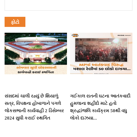
ફોટો
સંસદમાં ચાલી રહ્યું છે શિયાળું
ગઈકાલ રાતની ઘટના આતંકવાદી
સત્ર, વિપક્ષના હોબાળાને પગલે
હુમલાના શહીદો માટે હતો
લોકસભાની કાર્યવાહી 2 ડિસેમ્બર
શ્રદ્ધાંજલિ કાર્યક્રમ 50થી વધુ
2024 સુધી કરાઈ સ્થગિત
લોકો દાઝયા...