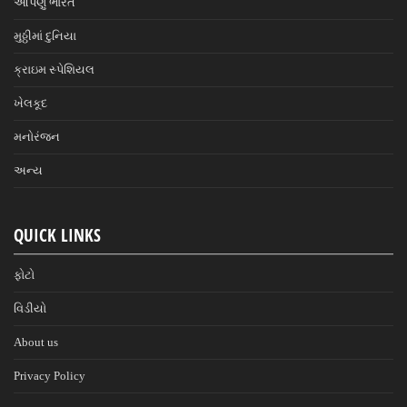
આપણું ભારત
મુઠ્ઠીમાં દુનિયા
ક્રાઇમ સ્પેશિયલ
ખેલકૂદ
મનોરંજન
અન્ય
QUICK LINKS
ફોટો
વિડીયો
About us
Privacy Policy