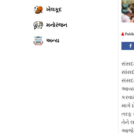
ખેલકૂદ
મનોરંજન
Publi
અન્ય
સંસદમ
સાંસદ
સંસદમ
આવ્ય
કરવામ
માગે 
તરફ 
તેને 
આજે વ