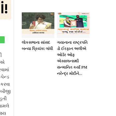
લોકસભાના સાંસદ
ગયાનાના રાષ્ટ્રપતિ
બન્યા પ્રિયંકા ગાંધી
ડો ઈરફાન અલીએ
ી
ઓર્ડર ઓફ
એક્સલન્સથી
દોએ
સન્માનિત કર્યા PM
વામાં
નરેન્દ્ર મોદીને...
પેન્ડ
મ કરવા
ુ બીજી
હતી
મામલે
િજય