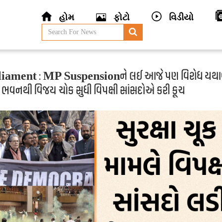
હોમ
ફોટો
વિડીયો
iament : MP Suspensionને લઈ આજે પણ વિરોધ યથા
 ભવનથી વિજય ચોક સુધી વિપક્ષી સાંસદોએ કરી કૂચ