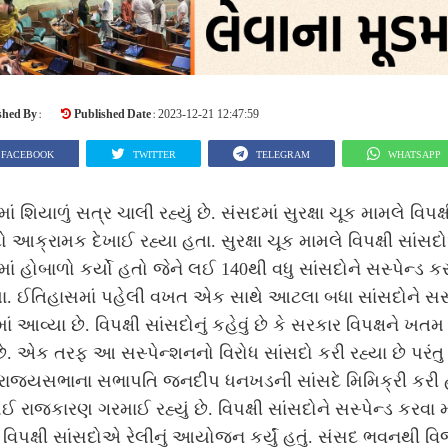
shed By :
Published Date :
2023-12-21 12:47:59
FACEBOOK
TWITTER
TELEGRAM
WHATSAPP
ાં શિયાળું સત્ર ચાલી રહ્યું છે. સંસદમાં સુરક્ષા ચૂક મામલે વિપક્ષ
ો આક્રામક દેખાઈ રહ્યા હતા. સુરક્ષા ચૂક મામલે વિપક્ષી સાંસ
ાં હોબાળો કર્યો હતો જેને લઈ 140થી વધુ સાંસદોને સસ્પેન્ડ કર
ા. ઈતિહાસમાં પહેલી વખત એક સાથે આટલા બધા સાંસદોને સસ્
ાં આવ્યા છે. વિપક્ષી સાંસદોનું કહેવું છે કે સરકાર વિપક્ષને ખત
છે. એક તરફ આ સસ્પેન્શનનો વિરોધ સાંસદો કરી રહ્યા છે પરંત
રાજ્યસભાના સભાપતિ જનદીપ ધનખડની સાંસદે મિમિક્રી કરી 
લઈ રાજકારણ ગરમાઈ રહ્યું છે. વિપક્ષી સાંસદોને સસ્પેન્ડ કરવા 
િપક્ષી સાંસદોએ રેલીનું આયોજન કર્યું હતું. સંસદ ભવનથી વ