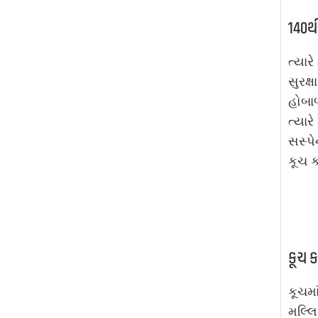
140થી
ત્યાર
સુરક્
હોબાળ
ત્યાર
સસ્પ
કૂચ 
કૂચ ક
કૂચમા
મલ્લિ