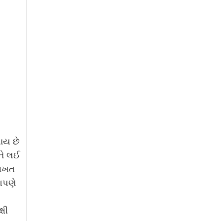
ાય છે
ેને લઈ
 વખત
આપણે
ષી