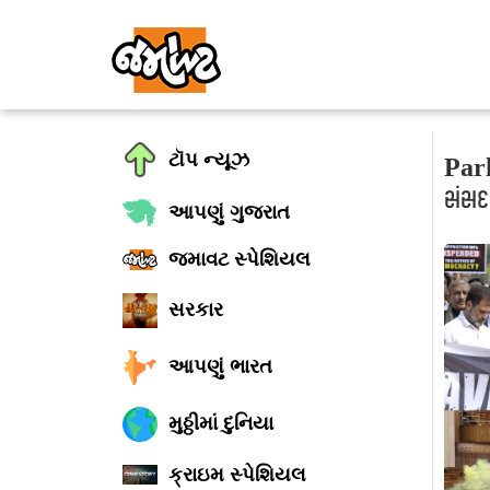
ટૉપ ન્યૂઝ
Parl
સંસદ
આપણું ગુજરાત
જમાવટ સ્પેશિયલ
સરકાર
આપણું ભારત
મુઠ્ઠીમાં દુનિયા
ક્રાઇમ સ્પેશિયલ