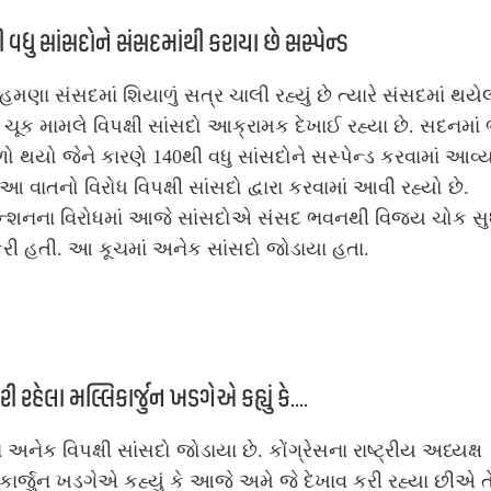
 વધુ સાંસદોને સંસદમાંથી કરાયા છે સસ્પેન્ડ
ે હમણા સંસદમાં શિયાળું સત્ર ચાલી રહ્યું છે ત્યારે સંસદમાં થયે
ષા ચૂક મામલે વિપક્ષી સાંસદો આક્રામક દેખાઈ રહ્યા છે. સદનમાં ભ
ો થયો જેને કારણે 140થી વધુ સાંસદોને સસ્પેન્ડ કરવામાં આવ્યા
ે આ વાતનો વિરોધ વિપક્ષી સાંસદો દ્વારા કરવામાં આવી રહ્યો છે.
ેન્શનના વિરોધમાં આજે સાંસદોએ સંસદ ભવનથી વિજય ચોક સુ
કરી હતી. આ કૂચમાં અનેક સાંસદો જોડાયા હતા.
રી રહેલા મલ્લિકાર્જુન ખડગેએ કહ્યું કે....
ં અનેક વિપક્ષી સાંસદો જોડાયા છે. કોંગ્રેસના રાષ્ટ્રીય અધ્યક્ષ
કાર્જુન ખડગેએ કહ્યું કે આજે અમે જે દેખાવ કરી રહ્યા છીએ ત