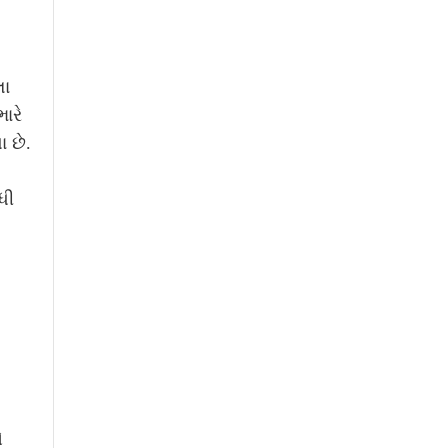
લા
ારે
 છે.
ધી
ે