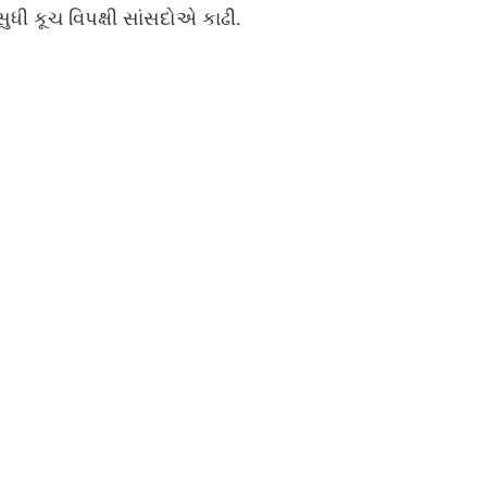
ુધી કૂચ વિપક્ષી સાંસદોએ કાઢી.