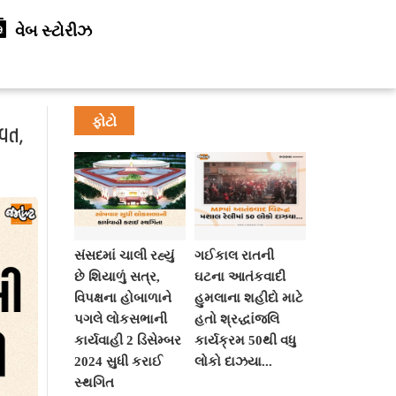
વેબ સ્ટોરીઝ
ફોટો
વત,
સંસદમાં ચાલી રહ્યું
ગઈકાલ રાતની
છે શિયાળું સત્ર,
ઘટના આતંકવાદી
વિપક્ષના હોબાળાને
હુમલાના શહીદો માટે
પગલે લોકસભાની
હતો શ્રદ્ધાંજલિ
કાર્યવાહી 2 ડિસેમ્બર
કાર્યક્રમ 50થી વધુ
2024 સુધી કરાઈ
લોકો દાઝયા...
સ્થગિત