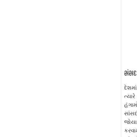
સંસદન
દેશમા
ત્યાર
હંગામ
સાંસદ
જોયા 
કરવા