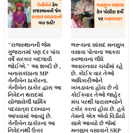
"રાજસ્થાનની જેમ
ભરૂચના સાંસદ મનસુખ
ગુજરાતમાં પણ દર પાંચ
વસાવા પોતાના આકરા
વર્ષે સરકાર બદલાવી
સ્વભાવના લીધે
જોઈએ." આ શબ્દો છે ,
અવારનવાર ચર્ચામાં રહે
બનાસકાંઠાના MP
છે. કોઈક વાર તેઓ
ગેનીબેન ઠાકોરના.
અધિકારીઓને
ગેનીબેન ઠાકોર દ્વારા આ
ખખડાવતા હોય છે તો
નિવેદન થરાદમાં
કોઈકવાર તેઓ જાહેર
યોજાયેલી ધાર્મિક
મંચ પરથી ધારાસભ્યોને
પદયાત્રા દરમ્યાન
ટકોર કરતા હોય છે. હવે
આપવામાં આવ્યું છે.
તેમનો એક એવો વિડીયો
ગેનીબેન ઠાકોરના આ
સામે આવ્યો છે જેમાં
નિવેદનથી ઉત્તર
મનસુખ વસાવાને SRP