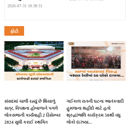
2026-07-31 18:38:31
ફોટો
સંસદમાં ચાલી રહ્યું છે શિયાળું
ગઈકાલ રાતની ઘટના આતંકવાદી
સત્ર, વિપક્ષના હોબાળાને પગલે
હુમલાના શહીદો માટે હતો
લોકસભાની કાર્યવાહી 2 ડિસેમ્બર
શ્રદ્ધાંજલિ કાર્યક્રમ 50થી વધુ
2024 સુધી કરાઈ સ્થગિત
લોકો દાઝયા...