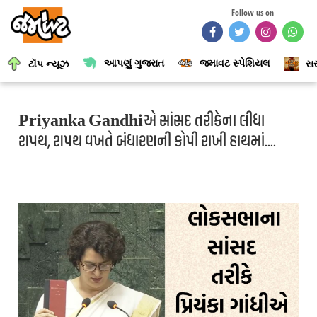
Follow us on
આપણું ગુજરાત
જમાવટ સ્પેશિયલ
ટૉપ ન્યૂઝ
સર
Priyanka Gandhiએ સાંસદ તરીકેના લીધા
શપથ, શપથ વખતે બંધારણની કોપી રાખી હાથમાં....