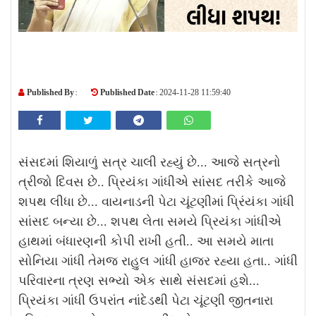
Published By :
Published Date :
2024-11-28 11:59:40
સંસદમાં શિયાળું સત્ર ચાલી રહ્યું છે... આજે સત્રનો
ત્રીજો દિવસ છે.. પ્રિયંકા ગાંધીએ સાંસદ તરીકે આજે
શપથ લીધા છે... વાયનાડની પેટા ચૂંટણીમાં પ્રિંયંકા ગાંધી
સાંસદ બન્યા છે... શપથ લેતા સમયે પ્રિયંકા ગાંધીએ
હાથમાં બંધારણની કોપી રાખી હતી.. આ સમયે માતા
સોનિયા ગાંધી તેમજ રાહુલ ગાંધી હાજર રહ્યા હતા.. ગાંધી
પરિવારના ત્રણ સભ્યો એક સાથે સંસદમાં હશે...
પ્રિયંકા ગાંધી ઉપરાંત નાંદેડથી પેટા ચૂંટણી જીતનારા