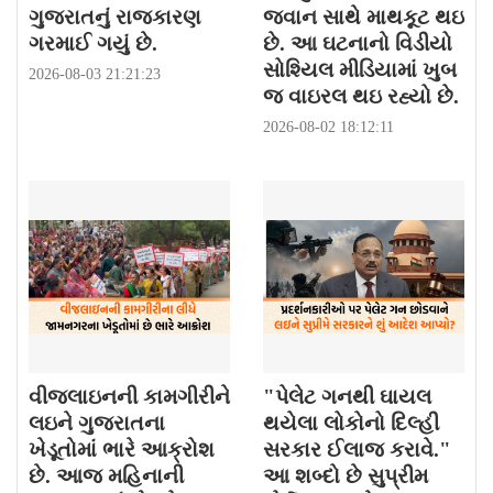
ગુજરાતનું રાજકારણ
જવાન સાથે માથકૂટ થઇ
ગરમાઈ ગયું છે.
છે. આ ઘટનાનો વિડીયો
સોશ્યિલ મીડિયામાં ખુબ
2026-08-03 21:21:23
જ વાઇરલ થઇ રહ્યો છે.
2026-08-02 18:12:11
વીજલાઇનની કામગીરીને
"પેલેટ ગનથી ઘાયલ
લઇને ગુજરાતના
થયેલા લોકોનો દિલ્હી
ખેડૂતોમાં ભારે આક્રોશ
સરકાર ઈલાજ કરાવે."
છે. આજ મહિનાની
આ શબ્દો છે સુપ્રીમ