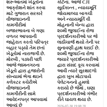
શરૂઆતમાં ખેડૂતોના
કોર્ટના. આજે CJI
આક્રોશને શાંત કરવા
સૂર્યકાન્ત , ન્યાયમૂર્તિ
માટે ગુજરાત સરકારે
જોયમાલ્યા બાગચી
વીજલાઇનની
અને ન્યાયમૂર્તિ વી
કામગીરીમાં
મોહનાની બેન્ચ દ્વારા
બજારભાવના બે ગણા
૨૦મી જુલાઈના રોજ
વળતર આપવાની
પ્રદર્શનકારીઓ પર જે
જાહેરાત કરતો પરિપત્ર
લાઠીચાર્જ થયો તેની પર
બહાર પડ્યો તેમ છતાં
સુનાવણી હાથ ધરાઈ છે.
ખેડૂતોમાં નારાજગી છે.
૨૦મી જુલાઈના રોજ
મોરબી , પડધરી પછી
જયારે પ્રદર્શનકારીઓ
આજે જામનગરના
દ્વારા સંસદ કૂચ કરવામાં
ખેડૂતો દ્વારા હજારોની
આવી ત્યારે સુરક્ષાદળો
સંખ્યામાં ભેગા થઇને
દ્વારા ખુબ મોટાપાયે
કલેકટર કચેરીએ
પેલેટગનનો હુમલો
વીજલાઇનની
કરાયો છે જેમાં , ઘણા
કામગીરીની સામે
પ્રદર્શનકારીઓ ગંભીર
આવેદનપત્ર આપવામાં
રીતે ઘાયલ થયા છે.
આવ્યું છે
2026-07-30 19:08:28