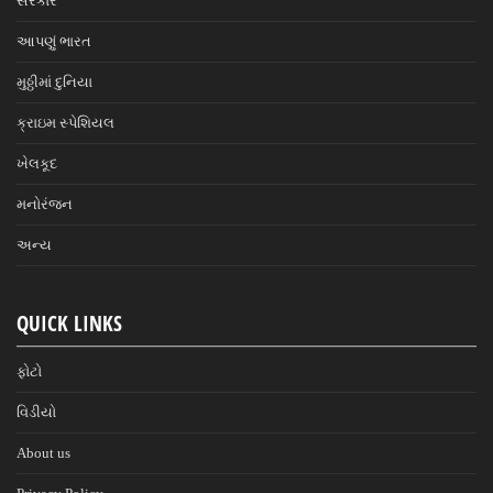
સરકાર
આપણું ભારત
મુઠ્ઠીમાં દુનિયા
ક્રાઇમ સ્પેશિયલ
ખેલકૂદ
મનોરંજન
અન્ય
QUICK LINKS
ફોટો
વિડીયો
About us