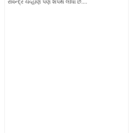
રવિન્દ્ર ચવ્હાણે પણ શપથ લીધા છે....