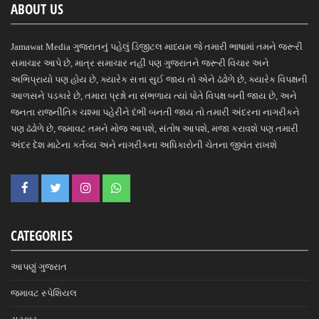
ABOUT US
Jamawat Media ગુજરાતનું પહેલું ડિજીટલ માધ્યમ જે તમારી ભાષામાં તમને જરૂરી
સમાચાર આપે છે, માત્ર સમાચાર નહીં પણ ગુજરાતને જરૂરી વિચાર અને
અભિપ્રાયો પણ હોય છે, ક્યારેક સત્તા સુઈ જાય તો એને ઢંઢોળે છે, ક્યારેક વિપક્ષની
આળસને પડકારે છે, તમારા પ્રશ્નો ના સંભળાય ત્યાં પોતે વિપક્ષ બની જાય છે, અને
જનતા રાજનીતિક ચશ્મા પહેરીને દંભી બનતી જાય તો તમારી અંદરના નાગરીકને
પણ ઢંઢોળે છે, જમાવટ તમને મોજ આપશે, સંતોષ આપશે, મજા કરાવશે પણ તમારી
અંદર દેશ માટેના કર્તવ્ય અને નાગરીકના અધિકારોની ચેતના જીવંત રાખશે
CATEGORIES
આપણું ગુજરાત
જમાવટ સ્પેશિયલ