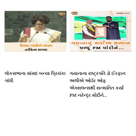
લોકસભાના સાંસદ બન્યા પ્રિયંકા
ગયાનાના રાષ્ટ્રપતિ ડો ઈરફાન
ગાંધી
અલીએ ઓર્ડર ઓફ
એક્સલન્સથી સન્માનિત કર્યા
PM નરેન્દ્ર મોદીને...