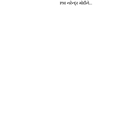
PM નરેન્દ્ર મોદીને...