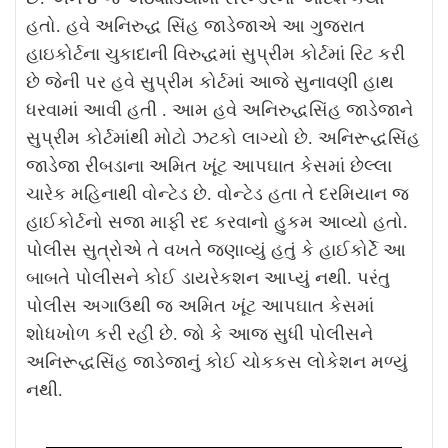
હતો. હવે અનિરુદ્ધ સિંહ જાડેજાએ આ ગુજરાત
હાઇકોર્ટના ચુકાદાની વિરુદ્ધમાં સુપ્રીમ કોર્ટમાં રિટ કરી
છે જેની પર હવે સુપ્રીમ કોર્ટમાં આજે સુનાવણી હાથ
ધરવામાં આવી હતી . આમ હવે અનિરુદ્ધસિંહ જાડેજાને
સુપ્રીમ કોર્ટમાંથી મોટો ઝટકો લાગ્યો છે.
અનિરૂદ્ધસિંહ
જાડેજા રીબડાના અમિત ખૂંટ આપઘાત કેસમાં છેલ્લા
ચારેક મહિનાથી વોન્ટેડ છે. વોન્ટેડ હતા તે દરમિયાન જ
હાઈકોર્ટનો સજા માફી રદ કરવાનો હુકમ આવ્યો હતો.
પોલીસ સુત્રોએ તે વખતે જણાવ્યું હતું કે હાઈકોર્ટે આ
બાબતે પોલીસને કોઈ ડાયરેકશન આપ્યું નથી. પરંતુ
પોલીસ અગાઉથી જ અમિત ખૂંટ આપઘાત કેસમાં
શોધખોળ કરી રહી છે. જો કે આજ સુધી પોલીસને
અનિરૂદ્ધસિંહ જાડેજાનું કોઈ ચોકકસ લોકેશન મળ્યું
નથી.