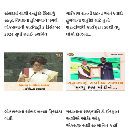
સંસદમાં ચાલી રહ્યું છે શિયાળું
ગઈકાલ રાતની ઘટના આતંકવાદી
સત્ર, વિપક્ષના હોબાળાને પગલે
હુમલાના શહીદો માટે હતો
લોકસભાની કાર્યવાહી 2 ડિસેમ્બર
શ્રદ્ધાંજલિ કાર્યક્રમ 50થી વધુ
2024 સુધી કરાઈ સ્થગિત
લોકો દાઝયા...
લોકસભાના સાંસદ બન્યા પ્રિયંકા
ગયાનાના રાષ્ટ્રપતિ ડો ઈરફાન
ગાંધી
અલીએ ઓર્ડર ઓફ
એક્સલન્સથી સન્માનિત કર્યા