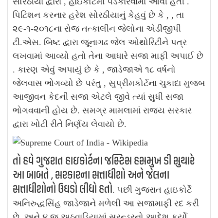
સોરઠીયા દ્વારા , હાઇકોર્ટમાં પડકારવામાં આવી હતી .
પિટિશન કરનાર હરેશ સોરઠીયાનું કેહવું છે કે , , તા
૨૯-૧-૨૦૧૮ના રોજ તત્કાલીન જેલોના એડીજીપી
ટી.એસ. બિષ્ટ દ્વારા જૂનાગઢ જેલ ઓથોરિટીને પત્ર
લખવામાં આવ્યો હતો તેના આધારે સજા માફી અપાઈ છે
. કારણ એવું અપાયું છે કે , જાડેજાએ ૧૮ વર્ષનો
જેલવાસ ભોગવ્યો છે પરંતુ , સુપ્રીમકોર્ટના ચુકાદા મુજબ
આજીવન કેદની સજા એટલે જીવે ત્યાં સુધી સજા
ભોગવવાની હોય છે. સમગ્ર મામલામાં રાજ્ય સરકાર
દ્વારા ખોટી રીતે નિર્ણય લેવાયો છે.
તો હવે ગુજરાત હાઇકોર્ટના જસ્ટિસ હસમુખ ડી સુથારે
આ બાબતે , સરકારના સત્તાધીશો અને જેલના
સત્તાધીશોનો ઉઘડો લીધો હતો
. પછી ગુજરાત હાઇકોર્ટે
અનિરુદ્ધસિંહ જાડેજાને મળેલી આ સજામાફી રદ કરી
છે. અને ૪ જ અઠવાડિયામાં સરન્ડરનો આદેશ કર્યો