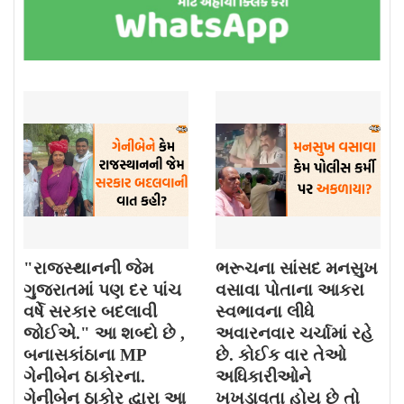
"રાજસ્થાનની જેમ
ભરૂચના સાંસદ મનસુખ
ગુજરાતમાં પણ દર પાંચ
વસાવા પોતાના આકરા
વર્ષે સરકાર બદલાવી
સ્વભાવના લીધે
જોઈએ." આ શબ્દો છે ,
અવારનવાર ચર્ચામાં રહે
બનાસકાંઠાના MP
છે. કોઈક વાર તેઓ
ગેનીબેન ઠાકોરના.
અધિકારીઓને
ગેનીબેન ઠાકોર દ્વારા આ
ખખડાવતા હોય છે તો