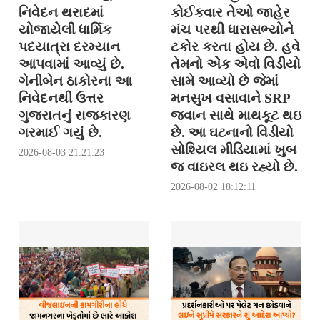
નિવેદન થરાદમાં
કોઈકવાર તેઓ જાહેર
યોજાયેલી ધાર્મિક
મંચ પરથી ધારાસભ્યોને
પદયાત્રા દરમ્યાન
ટકોર કરતા હોય છે. હવે
આપવામાં આવ્યું છે.
તેમનો એક એવો વિડીયો
ગેનીબેન ઠાકોરના આ
સામે આવ્યો છે જેમાં
નિવેદનથી ઉત્તર
મનસુખ વસાવાને SRP
ગુજરાતનું રાજકારણ
જવાન સાથે માથકૂટ થઇ
ગરમાઈ ગયું છે.
છે. આ ઘટનાનો વિડીયો
સોશ્યિલ મીડિયામાં ખુબ
2026-08-03 21:21:23
જ વાઇરલ થઇ રહ્યો છે.
2026-08-02 18:12:11