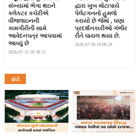
સંખ્યામાં ભેગા થઇને
દ્વારા ખુબ મોટાપાયે
કલેકટર કચેરીએ
પેલેટગનનો હુમલો
વીજલાઇનની
કરાયો છે જેમાં , ઘણા
કામગીરીની સામે
પ્રદર્શનકારીઓ ગંભીર
આવેદનપત્ર આપવામાં
રીતે ઘાયલ થયા છે.
આવ્યું છે
2026-07-30 19:08:28
2026-07-31 18:38:31
ફોટો