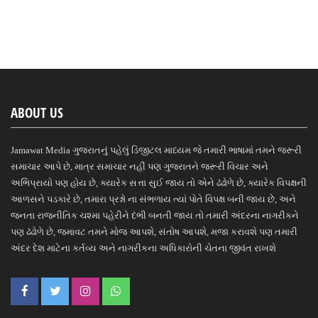
ABOUT US
Jamawat Media ગુજરાતનું પહેલું ડિજીટલ માધ્યમ જે તમારી ભાષામાં તમને જરૂરી
સમાચાર આપે છે, માત્ર સમાચાર નહીં પણ ગુજરાતને જરૂરી વિચાર અને
અભિપ્રાયો પણ હોય છે, ક્યારેક સત્તા સુઈ જાય તો એને ઢંઢોળે છે, ક્યારેક વિપક્ષની
આળસને પડકારે છે, તમારા પ્રશ્નો ના સંભળાય ત્યાં પોતે વિપક્ષ બની જાય છે, અને
જનતા રાજનીતિક ચશ્મા પહેરીને દંભી બનતી જાય તો તમારી અંદરના નાગરીકને
પણ ઢંઢોળે છે, જમાવટ તમને મોજ આપશે, સંતોષ આપશે, મજા કરાવશે પણ તમારી
અંદર દેશ માટેના કર્તવ્ય અને નાગરીકના અધિકારોની ચેતના જીવંત રાખશે