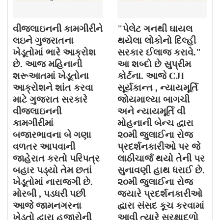
વીજલાઇનની કામગીરીને
"પેલેટ ગનથી ઘાયલ
લઇને ગુજરાતના
થયેલા લોકોનો દિલ્હી
ખેડૂતોમાં ભારે આક્રોશ
સરકાર ઈલાજ કરાવે."
છે. આજ મહિનાની
આ શબ્દો છે સુપ્રીમ
શરૂઆતમાં ખેડૂતોના
કોર્ટના. આજે CJI
આક્રોશને શાંત કરવા
સૂર્યકાન્ત , ન્યાયમૂર્તિ
માટે ગુજરાત સરકારે
જોયમાલ્યા બાગચી
વીજલાઇનની
અને ન્યાયમૂર્તિ વી
કામગીરીમાં
મોહનાની બેન્ચ દ્વારા
બજારભાવના બે ગણા
૨૦મી જુલાઈના રોજ
વળતર આપવાની
પ્રદર્શનકારીઓ પર જે
જાહેરાત કરતો પરિપત્ર
લાઠીચાર્જ થયો તેની પર
બહાર પડ્યો તેમ છતાં
સુનાવણી હાથ ધરાઈ છે.
ખેડૂતોમાં નારાજગી છે.
૨૦મી જુલાઈના રોજ
મોરબી , પડધરી પછી
જયારે પ્રદર્શનકારીઓ
આજે જામનગરના
દ્વારા સંસદ કૂચ કરવામાં
ખેડૂતો દ્વારા હજારોની
આવી ત્યારે સુરક્ષાદળો