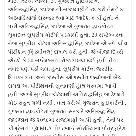
મોટો ઝટકો લાગ્યો છે. ગુજરાત હાઇકોર્ટએ
અનિરુદ્ધસિંહ જાડેજાની સજામાફીને રદ કરી તેમને ૪
અઠવાડિયામાં સરેન્ડર થવા માટે આદેશ કર્યો હતો. તે
પછી અનિરુદ્ધસિંહ જાડેજાએ ગુજરાત હાઇકોર્ટના
ચુકાદાને સુપ્રીમ કોર્ટમાં પડકાર્યો હતો. 29 સપ્ટેમ્બરના
રોજ સુપ્રીમ કોર્ટમાં અનિરૂદ્ધસિંહ જાડેજાએ સ્પે. લીવ
પીટીશન (ક્રિમીનલ) દાખલ કરી હતી. જે બીજા દિવસે
એટલે કે 30 સપ્ટેમ્બરના રોજ દાખલ થઈ હતી. તેના
નંબર પણ પડી ગયા હતા. સુપ્રીમ કોર્ટના જસ્ટીસ
દિપાંકર દત્તા અને જસ્ટીસ ઓગસ્ટીન જર્યોજની બેંચ
સમક્ષ આ પીટીશનની સુનાવણી હાથ ધરવામાં આવી
હતી. આજે સુપ્રીમ કોર્ટમાંથી અનિરુદ્ધસિંહ જાડેજાને
કોઇ રાહત મળી નથી . વાત કરીએ ગુજરાત હાઇકોર્ટની ,
ગુજરાત હાઇકોર્ટેમાં ગુજરાત સરકારે અનિરુદ્ધસિંહ
જાડેજાને જે ૨૦૧૮માં સજામાફી આપી હતી , તેની પર
કોંગ્રેસના પૂર્વ MLA પોપટભાઈ સોરઠિયાના પૌત્ર હરેશ