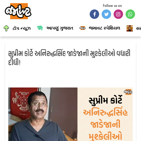
Follow us on
આપણું ગુજરાત
જમાવટ સ્પેશિયલ
ટૉપ ન્યૂઝ
સર
સુપ્રીમ કોર્ટે અનિરુદ્ધસિંહ જાડેજાની મુશ્કેલીઓ વધારી
દીધી!