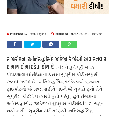
Published By :
Published Date :
Parth Vaghela
2025-09-01 19:22:04
રાજકોટના અનિરુદ્ધસિંહ જાડેજા કે જેઓ અવારનવાર
સમાચારોમાં રહેતા હોય છે
, તેમને હવે પૂર્વ MLA
પોપટલાલ સોરઠિયાના કેસમાં સુપ્રીમ કોર્ટ તરફથી
ઝટકો મળ્યો છે. અનિરુદ્ધસિંહ જાડેજાએ ગુજરાત
હાઇકોર્ટનો જે સજામાંફીને લઇને જે ચુકાદો હતો તેને
સુપ્રીમ કોર્ટમાં પડકાર્યો હતો પરંતુ , હવે રીબડાના
અનિરુદ્ધસિંહ જાડેજાને સુપ્રીમ કોર્ટમાંથી પણ રાહત
નથી મળી . સુપ્રીમ કોર્ટ તરફથી અનિરુદ્ધસિંહ