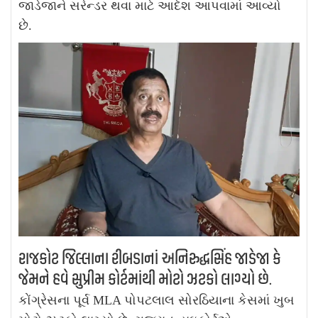
જાડેજાને સરેન્ડર થવા માટે આદેશ આપવામાં આવ્યો
છે.
રાજકોટ જિલ્લાના રીબડાનાં અનિરુદ્ધસિંહ જાડેજા કે
જેમને હવે સુપ્રીમ કોર્ટમાંથી મોટો ઝટકો લાગ્યો છે.
કોંગ્રેસના પૂર્વ MLA પોપટલાલ સોરઠિયાના કેસમાં ખુબ