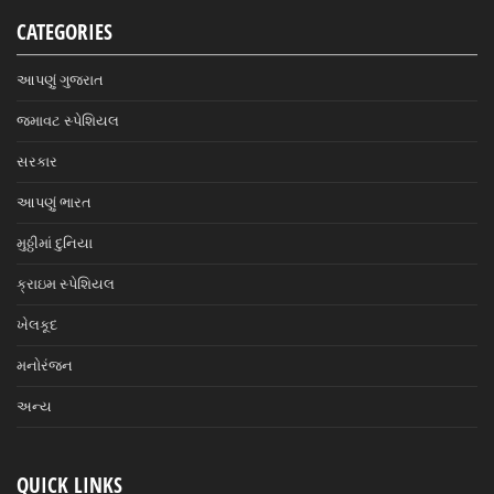
CATEGORIES
આપણું ગુજરાત
જમાવટ સ્પેશિયલ
સરકાર
આપણું ભારત
મુઠ્ઠીમાં દુનિયા
ક્રાઇમ સ્પેશિયલ
ખેલકૂદ
મનોરંજન
અન્ય
QUICK LINKS