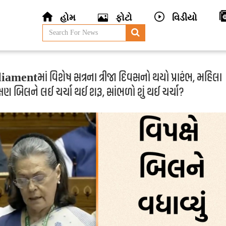
હોમ
ફોટો
વિડીયો
amentમાં વિશેષ સત્રના ત્રીજા દિવસનો થયો પ્રારંભ, મહિલા
ણ બિલને લઈ ચર્ચા થઈ શરૂ, સાંભળો શું થઈ ચર્ચા?