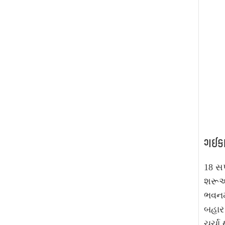
ગઈકાલ
18 સપ
શરૂઆ
ભવનમા
બહાર 
ચર્ચા