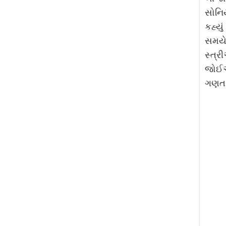
સોનિય
કહ્યુ
સમયે 
સ્ત્ર
જોઈએ
ગણતર