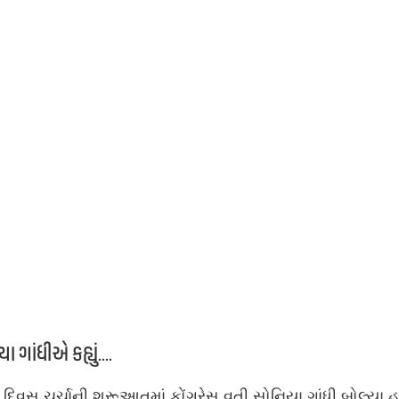
ા ગાંધીએ કહ્યું....
દિવસ ચર્ચાની શરૂઆતમાં કોંગ્રેસ વતી સોનિયા ગાંધી બોલ્યા હ