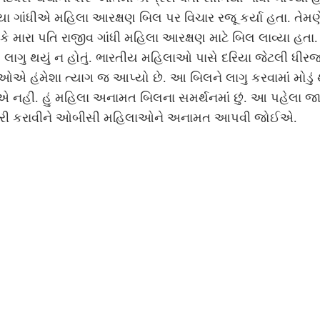
ા ગાંધીએ મહિલા આરક્ષણ બિલ પર વિચાર રજૂ કર્યા હતા. તેમણ
ં કે મારા પતિ રાજીવ ગાંધી મહિલા આરક્ષણ માટે બિલ લાવ્યા હતા. 
લાગુ થયું ન હોતું. ભારતીય મહિલાઓ પાસે દરિયા જેટલી ધીરજ
ીઓએ હંમેશા ત્યાગ જ આપ્યો છે. આ બિલને લાગુ કરવામાં મોડું થ
 નહી. હું મહિલા અનામત બિલના સમર્થનમાં છું. આ પહેલા જા
ી કરાવીને ઓબીસી મહિલાઓને અનામત આપવી જોઈએ.