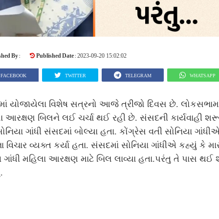
shed By :
Published Date :
2023-09-20 15:02:02
FACEBOOK
TWITTER
TELEGRAM
WHATSAPP
ાં યોજાયેલા વિશેષ સત્રનો આજે ત્રીજો દિવસ છે. લોકસભામા
 આરક્ષણ બિલને લઈ ચર્ચા થઈ રહી છે. સંસદની કાર્યવાહી શર
ોનિયા ગાંધી સંસદમાં બોલ્યા હતા. કોંગ્રેસ વતી સોનિયા ગાંધી
ા વિચાર વ્યક્ત કર્યા હતા. સંસદમાં સોનિયા ગાંધીએ કહ્યું કે મા
 ગાંધી મહિલા આરક્ષણ માટે બિલ લાવ્યા હતા.પરંતુ તે પાસ થઈ શ
.