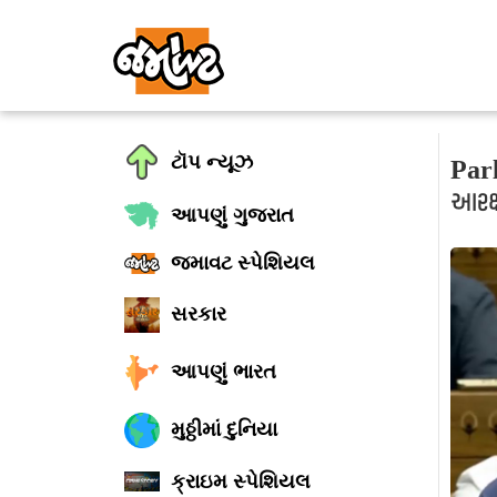
ટૉપ ન્યૂઝ
Parli
આરક્ષ
આપણું ગુજરાત
જમાવટ સ્પેશિયલ
સરકાર
આપણું ભારત
મુઠ્ઠીમાં દુનિયા
ક્રાઇમ સ્પેશિયલ