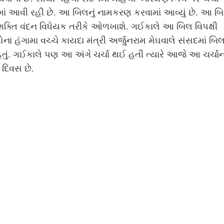
ાં આવી રહી છે. આ બિલનું નામકરણ કરવામાં આવ્યું છે. આ બ
શક્તિ વંદન વિધેયક તરીકે ઓળખાશે. ગઈકાલે આ બિલ વિપક્ષી
ોના હંગામા વચ્ચે કાયદા મંત્રી અર્જુનરામ મેઘવાલે સંસદમાં બિ
ં હતું. ગઈકાલે પણ આ અંગે ચર્ચા થઈ હતી ત્યારે આજે આ ચર્ચાન
 દિવસ છે.