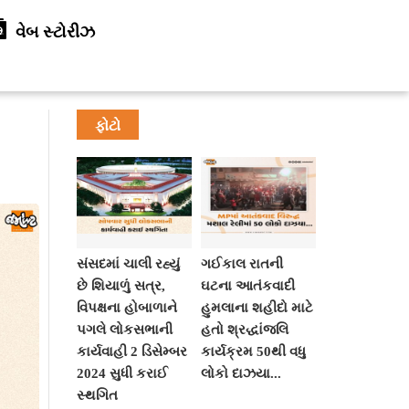
વેબ સ્ટોરીઝ
ફોટો
સંસદમાં ચાલી રહ્યું
ગઈકાલ રાતની
છે શિયાળું સત્ર,
ઘટના આતંકવાદી
વિપક્ષના હોબાળાને
હુમલાના શહીદો માટે
પગલે લોકસભાની
હતો શ્રદ્ધાંજલિ
કાર્યવાહી 2 ડિસેમ્બર
કાર્યક્રમ 50થી વધુ
2024 સુધી કરાઈ
લોકો દાઝયા...
સ્થગિત