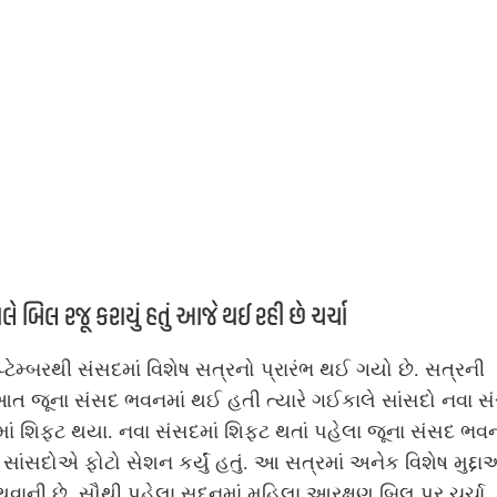
ે બિલ રજૂ કરાયું હતું આજે થઈ રહી છે ચર્ચા
્ટેમ્બરથી સંસદમાં વિશેષ સત્રનો પ્રારંભ થઈ ગયો છે. સત્રની
ત જૂના સંસદ ભવનમાં થઈ હતી ત્યારે ગઈકાલે સાંસદો નવા સ
ં શિફ્ટ થયા. નવા સંસદમાં શિફ્ટ થતાં પહેલા જૂના સંસદ ભવ
સાંસદોએ ફોટો સેશન કર્યું હતું. આ સત્રમાં અનેક વિશેષ મુદ્દ
 થવાની છે. સૌથી પહેલા સદનમાં મહિલા આરક્ષણ બિલ પર ચર્ચા