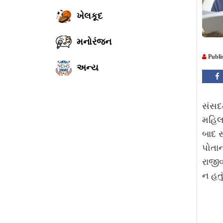
ખેલકૂદ
મનોરંજન
Publi
અન્ય
સંસદમ
મહિલા
બાદ સ
પોતાન
રાજીવ
ન હતું