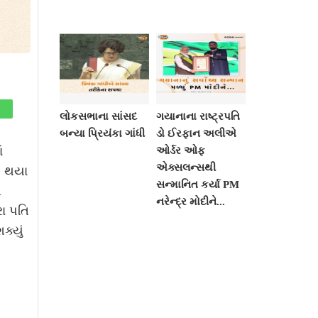
લોકસભાના સાંસદ
ગયાનાના રાષ્ટ્રપતિ
બન્યા પ્રિયંકા ગાંધી
ડો ઈરફાન અલીએ
ં
ઓર્ડર ઓફ
એક્સલન્સથી
ૂ થયા
સન્માનિત કર્યા PM
એ
નરેન્દ્ર મોદીને...
રા પતિ
ક્યું