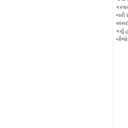
કરવામ
નારી 
સાંસદ
કર્યુ
બીજો