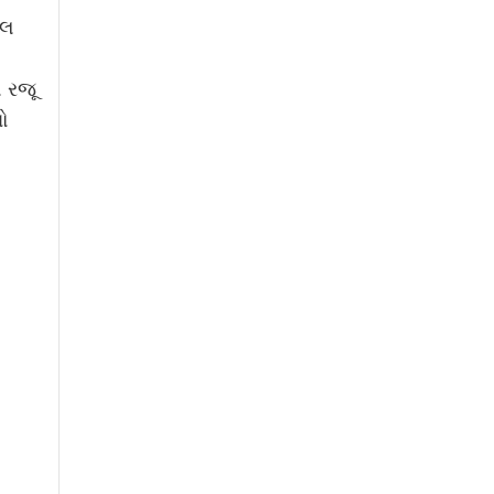
િલ
લ રજૂ
ો