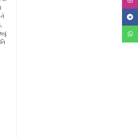
ે
તે
,
વું
તિ