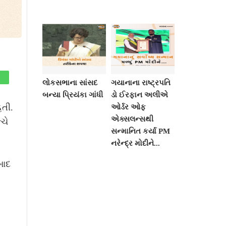
લોકસભાના સાંસદ
ગયાનાના રાષ્ટ્રપતિ
બન્યા પ્રિયંકા ગાંધી
ડો ઈરફાન અલીએ
હતી.
ઓર્ડર ઓફ
એક્સલન્સથી
ચે
સન્માનિત કર્યા PM
નરેન્દ્ર મોદીને...
બાદ