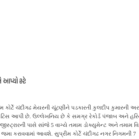
મે આપ્યો સ્ટે
ીમ કોર્ટે ચંદીગઢ મેયરની ચૂંટણીને પડકારતી કુલદીપ કુમારની અ
ટિસ આપી છે. ઉલ્લેખનિય છે કે સમગ્ર રેકોર્ડ પંજાબ અને હર
ે રજીસ્ટ્રારની પાસે સાંજે 5 વાગ્યે તમામ ડોક્યુમેન્ટ અને તમામ વ
 જમા કરાવવામાં આવશે. સુપ્રીમ કોર્ટે ચંદીગઢ નગર નિગમની 7