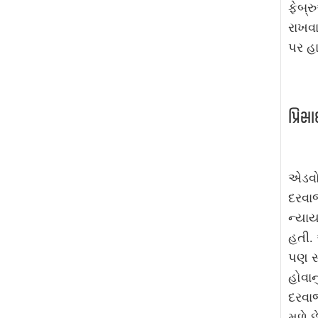
ફેબ્ર
રાખવ
પર હા
પ્રિ
એડવોક
દરવા
ન્યાય
હતી.
પણ સા
હોવાન
દરવાજ
મળે છ