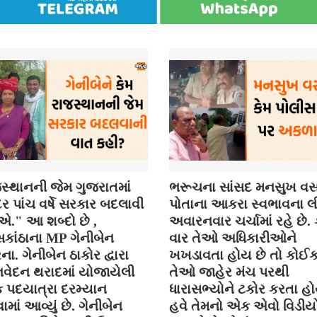
સ્થાનની જેમ ગુજરાતમાં
ભરૂચના સાંસદ મનસુખ વસ
 પાંચ વર્ષે સરકાર બદલાવી
પોતાના આકરા સ્વભાવના લી
." આ શબ્દો છે ,
અવારનવાર ચર્ચામાં રહે છે
કાંઠાના MP ગેનીબેન
વાર તેઓ અધિકારીઓને
ના. ગેનીબેન ઠાકોર દ્વારા
ખખડાવતા હોય છે તો કોઈ
વેદન થરાદમાં યોજાયેલી
તેઓ જાહેર મંચ પરથી
િક પદયાત્રા દરમ્યાન
ધારાસભ્યોને ટકોર કરતા હો
ાં આવ્યું છે. ગેનીબેન
હવે તેમનો એક એવો વિડીયો