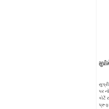
સુપ્રી
સુપ્ર
પર નો
કોર્ટ
પ્રૂફ