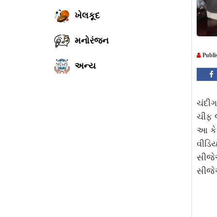
ખેલકૂદ
મનોરંજન
Publi
અન્ય
ચંદીગ
ચીફ જ
આ કે
વીડિય
સીજે
સીજે