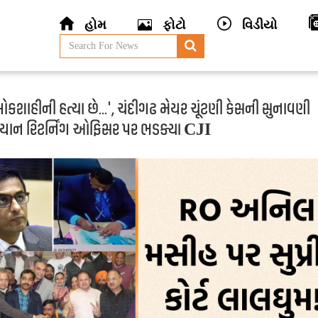
હોમ
ફોટો
વિડીયો
કશાહીની હત્યા છે...', ચંદીગઢ મેયર ચૂંટણી કેસની સુનાવણી
યાન રિટર્નિંગ ઓફિસર પર ભડક્યા CJI