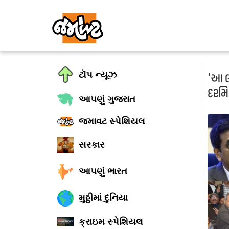
ટૉપ ન્યૂઝ
'આ લો
દરમિ
આપણું ગુજરાત
જમાવટ સ્પેશિયલ
સરકાર
આપણું ભારત
મુઠ્ઠીમાં દુનિયા
ક્રાઇમ સ્પેશિયલ