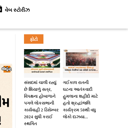
વેબ સ્ટોરીઝ
ફોટો
સંસદમાં ચાલી રહ્યું
ગઈકાલ રાતની
છે શિયાળું સત્ર,
ઘટના આતંકવાદી
વિપક્ષના હોબાળાને
હુમલાના શહીદો માટે
પગલે લોકસભાની
હતો શ્રદ્ધાંજલિ
કાર્યવાહી 2 ડિસેમ્બર
કાર્યક્રમ 50થી વધુ
2024 સુધી કરાઈ
લોકો દાઝયા...
સ્થગિત