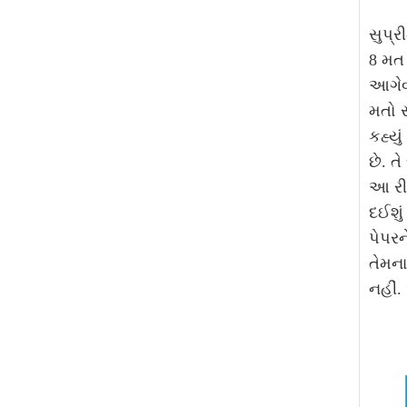
સુપ્ર
8 મત 
આગેવા
મતો સ
કહ્યુ
છે. ત
આ રીત
દઈશું
પેપરન
તેમના
નહીં.