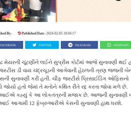
shed By :
Published Date :
2024-02-05 18:04:17
FACEBOOK
TWITTER
TELEGRAM
WHATSAPP
ઢ મેયરની ચૂંટણીને લઈને સુપ્રીમ કોર્ટમાં આજે સુનાવણી થઈ 
સ્ટીસ ડી વાય ચંદ્રચૂડની આગેવાની હેઠળની ત્રણ જજની બેન્
સની સુનાવણી કરી હતી. ચીફ જસ્ટીસે પ્રિસાઈડિંગ ઓફિસનો
ો જોયો હતો જેમાં તે મતોને કથિત રીતે રદ્દ કરતા જોવા મળે છે.
આઈએ કહ્યું કે આ લોકતંત્રની મજાક છે. આજની સુનાવણી 
આઈ આગામી 12 ફેબ્રુઆરીએ કેસની સુનાવણી હાથ ધરશે.