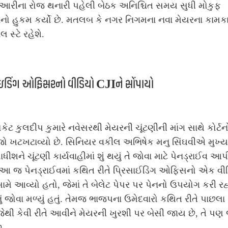
ુઆરીના રોજ થનારી પહેલી બેઠક અનિશ્ચિત સમય સુધી મોકુફ
ાનો હુકમ કર્યો છે. મતલબ કે નગર નિગમના નવા મેયરના કામ
લ સ્ટે રહેશે.
સાઇડિંગ ઓફિસરનો વીડિયો CJIને સોંપાયો
ેટ કુલદીપ કુમારે નવેસરથી મેયરની ચૂંટણીની માંગ સાથે કોર્ટન
જો ખટખટાવ્યો છે. સિનિયર વકીલ અભિષેક મનુ સિંઘવીએ મુખ્ય
ાધીશને ચૂંટણી કાર્યવાહીમાં શું થયું તે જોવા માટે પેનડ્રાઈવ આપ
 આ જ પેનડ્રાઈવમાં કથિત રીતે પ્રિસાઈડિંગ ઓફિસનો એક વી
મે આવ્યો હતો, જેમાં તે બેલેટ પેપર પર પેનનો ઉપયોગ કરી રહ
ું જોવા મળ્યું હતું. તેમજ ભાજપના ઉમેદવારો કથિત રીતે પાછલા
ેથી કેવી રીતે આવીને મેયરની ખુરશી પર બેસી જાય છે, તે પણ 
ે.