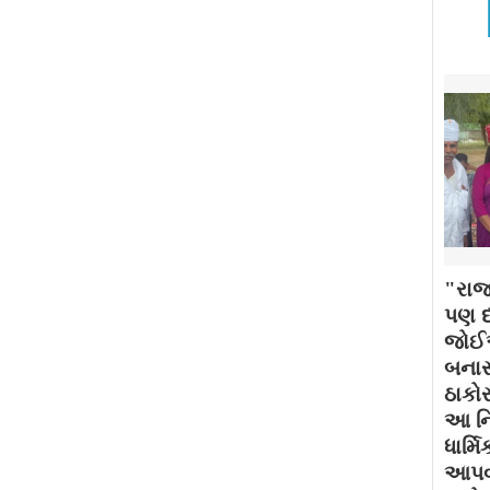
"રાજ
પણ દર
જોઈએ
બનાસ
ઠાકોર
આ નિ
ધાર્મ
આપવામ