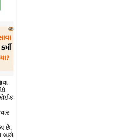
ાવા
ધે
. કોઈક
કવાર
ય છે.
 સામે