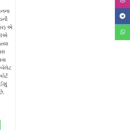
ધનના
ુડની
િસર) એ
CJIએ
હ્યા
ારા
થવા
બેલેટ
ોર્ટ
શું
ે.