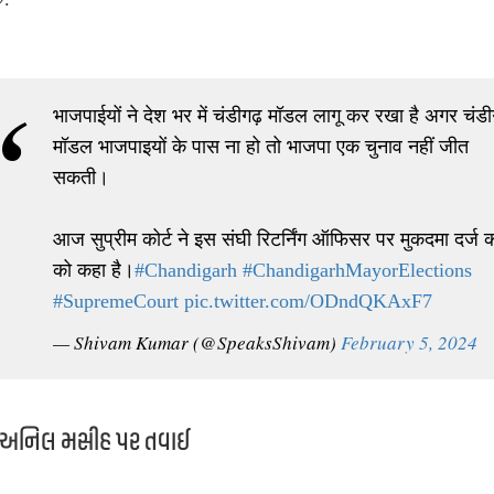
भाजपाईयों ने देश भर में चंडीगढ़ मॉडल लागू कर रखा है अगर चंडी
मॉडल भाजपाइयों के पास ना हो तो भाजपा एक चुनाव नहीं जीत
सकती।
आज सुप्रीम कोर्ट ने इस संघी रिटर्निंग ऑफिसर पर मुकदमा दर्ज 
को कहा है।
#Chandigarh
#ChandigarhMayorElections
#SupremeCourt
pic.twitter.com/ODndQKAxF7
— Shivam Kumar (@SpeaksShivam)
February 5, 2024
અનિલ મસીહ પર તવાઈ