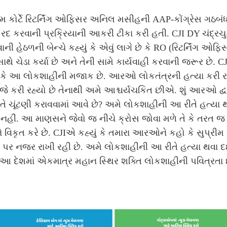
ીમ કોર્ટે રિટર્નિંગ ઓફિસર અનિલ મસીહની AAP-કોંગ્રેસ ગઠબં
રદ કરવાની પ્રક્રિયાની આકરી ટીકા કરી હતી. CJI DY ચંદ્રચ
ની હેઠળની બેન્ચે કહ્યું કે એવું લાગે છે કે RO (રિટર્નિંગ ઓફ
ાથે ચેડા કર્યા છે અને તેની સામે કાર્યવાહી કરવાની જરૂર છે. 
ં કે આ લોકશાહીની મજાક છે. આરઓ લોકતંત્રની હત્યા કરી ર
ે જે કરી રહ્યો છે તેનાથી અમે આશ્ચર્યચકિત છીએ. શું આરઓ દ્વ
ે ચૂંટણી કરાવવામાં આવે છે? અમે લોકશાહીની આ રીતે હત્યા 
 નહીં. આ માણસને જેવો જ નીચે ક્રોસ જોવા મળે તે કે તરત જ 
ે વિકૃત કરે છે. CJIએ કહ્યું કે તમારા આરઓને કહો કે સુપ્રીમ ક
 પર નજર રાખી રહી છે. અમે લોકશાહીની આ રીતે હત્યા થવા દઈ
 આ દેશમાં એકમાત્ર મહાન સ્થિર શક્તિ લોકશાહીની પવિત્રતા છ