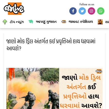
Follow us on
આપણું ગુજરાત
જમાવટ સ્પેશિયલ
ટૉપ ન્યૂઝ
સર
જાણો મોક ડ્રિલ અંતર્ગત કઈ પ્રવૃત્તિઓ હાથ ધરવામાં
આવશે?