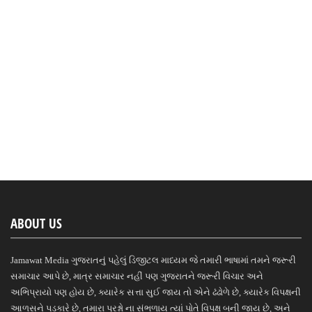
ABOUT US
Jamawat Media ગુજરાતનું પહેલું ડિજીટલ માધ્યમ જે તમારી ભાષામાં તમને જરૂરી
સમાચાર આપે છે, માત્ર સમાચાર નહીં પણ ગુજરાતને જરૂરી વિચાર અને
અભિપ્રાયો પણ હોય છે, ક્યારેક સત્તા સુઈ જાય તો એને ઢંઢોળે છે, ક્યારેક વિપક્ષની
આળસને પડકારે છે, તમારા પ્રશ્નો ના સંભળાય ત્યાં પોતે વિપક્ષ બની જાય છે, અને