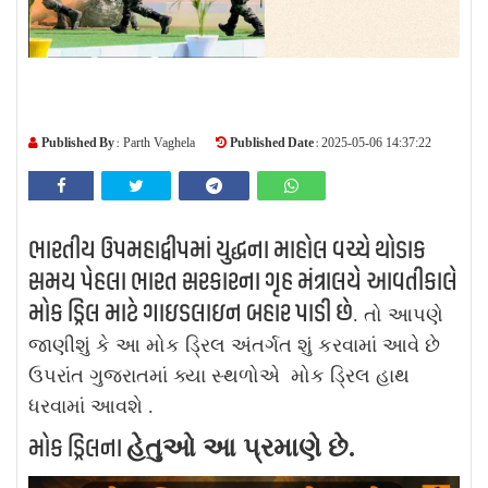
Published By :
Published Date :
Parth Vaghela
2025-05-06 14:37:22
ભારતીય ઉપમહાદ્વીપમાં યુદ્ધના માહોલ વચ્ચે થોડાક
સમય પેહલા ભારત સરકારના ગૃહ મંત્રાલયે આવતીકાલે
મોક ડ્રિલ માટે ગાઇડલાઇન બહાર પાડી છે
. તો આપણે
જાણીશું કે આ મોક ડ્રિલ અંતર્ગત શું કરવામાં આવે છે
ઉપરાંત ગુજરાતમાં ક્યા સ્થળોએ મોક ડ્રિલ હાથ
ધરવામાં આવશે .
મોક ડ્રિલના
હેતુઓ આ પ્રમાણે છે.