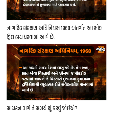
નાગરિક સંરક્ષણ અધિનિયમ 1968 અંતર્ગત આ મોક
ડ્રિલ હાથ ધરવામાં આવે છે.
સાયરન વાગે તે સમયે શું કરવું જોઈએ?