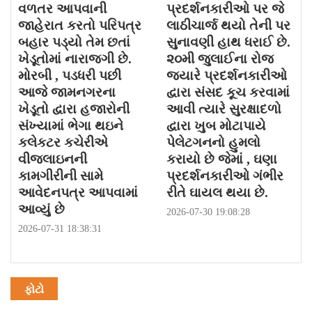
વળતર આપવાની
પ્રદર્શનકારીઓ પર જે
જાહેરાત કરતો પરિપત્ર
લાઠીચાર્જ થયો તેની પર
બહાર પડ્યો તેમ છતાં
સુનાવણી હાથ ધરાઈ છે.
ખેડૂતોમાં નારાજગી છે.
૨૦મી જુલાઈના રોજ
મોરબી , પડધરી પછી
જયારે પ્રદર્શનકારીઓ
આજે જામનગરના
દ્વારા સંસદ કૂચ કરવામાં
ખેડૂતો દ્વારા હજારોની
આવી ત્યારે સુરક્ષાદળો
સંખ્યામાં ભેગા થઇને
દ્વારા ખુબ મોટાપાયે
કલેકટર કચેરીએ
પેલેટગનનો હુમલો
વીજલાઇનની
કરાયો છે જેમાં , ઘણા
કામગીરીની સામે
પ્રદર્શનકારીઓ ગંભીર
આવેદનપત્ર આપવામાં
રીતે ઘાયલ થયા છે.
આવ્યું છે
2026-07-30 19:08:28
2026-07-31 18:38:31
ફોટો