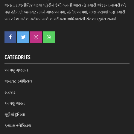
જનતા રાજનીતિક ચશ્મા પહેરીને દંભી બનતી જાય તો તમારી અંદરના નાગરીકને
પણ ઢંઢોળે છે, જમાવટ તમને મોજ આપશે, સંતોષ આપશે, મજા કરાવશે પણ તમારી
અંદર દેશ માટેના કર્તવ્ય અને નાગરીકના અધિકારોની ચેતના જીવંત રાખશે
CATEGORIES
આપણું ગુજરાત
જમાવટ સ્પેશિયલ
સરકાર
આપણું ભારત
મુઠ્ઠીમાં દુનિયા
ક્રાઇમ સ્પેશિયલ