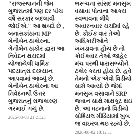
"રાજસ્થાનની જેમ
ભરૂચના સાંસદ મનસુખ
ગુજરાતમાં પણ દર પાંચ
વસાવા પોતાના આકરા
વર્ષે સરકાર બદલાવી
સ્વભાવના લીધે
જોઈએ." આ શબ્દો છે ,
અવારનવાર ચર્ચામાં રહે
બનાસકાંઠાના MP
છે. કોઈક વાર તેઓ
ગેનીબેન ઠાકોરના.
અધિકારીઓને
ગેનીબેન ઠાકોર દ્વારા આ
ખખડાવતા હોય છે તો
નિવેદન થરાદમાં
કોઈકવાર તેઓ જાહેર
યોજાયેલી ધાર્મિક
મંચ પરથી ધારાસભ્યોને
પદયાત્રા દરમ્યાન
ટકોર કરતા હોય છે. હવે
આપવામાં આવ્યું છે.
તેમનો એક એવો વિડીયો
ગેનીબેન ઠાકોરના આ
સામે આવ્યો છે જેમાં
નિવેદનથી ઉત્તર
મનસુખ વસાવાને SRP
ગુજરાતનું રાજકારણ
જવાન સાથે માથકૂટ થઇ
ગરમાઈ ગયું છે.
છે. આ ઘટનાનો વિડીયો
સોશ્યિલ મીડિયામાં ખુબ
2026-08-03 21:21:23
જ વાઇરલ થઇ રહ્યો છે.
2026-08-02 18:12:11