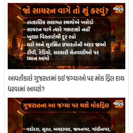
આવતીકાલે ગુજરાતમાં કઈ જગ્યાઓ પર મોક ડ્રિલ હાથ
ધરવામાં આવશે?