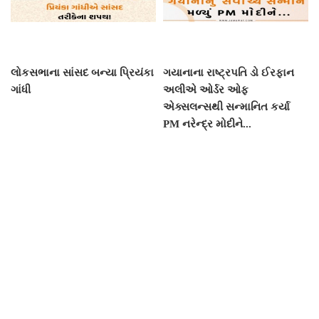
લોકસભાના સાંસદ બન્યા પ્રિયંકા
ગયાનાના રાષ્ટ્રપતિ ડો ઈરફાન
ગાંધી
અલીએ ઓર્ડર ઓફ
એક્સલન્સથી સન્માનિત કર્યા
PM નરેન્દ્ર મોદીને...