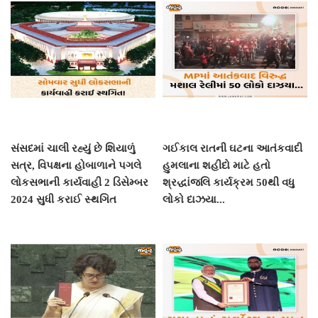
સંસદમાં ચાલી રહ્યું છે શિયાળું
ગઈકાલ રાતની ઘટના આતંકવાદી
સત્ર, વિપક્ષના હોબાળાને પગલે
હુમલાના શહીદો માટે હતો
લોકસભાની કાર્યવાહી 2 ડિસેમ્બર
શ્રદ્ધાંજલિ કાર્યક્રમ 50થી વધુ
2024 સુધી કરાઈ સ્થગિત
લોકો દાઝયા...