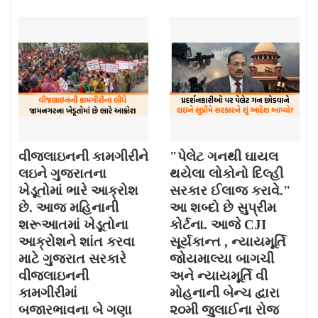
વીજલાઇનની કામગીરીને
"પેલેટ ગનથી ઘાયલ
લઇને ગુજરાતના
થયેલા લોકોનો દિલ્હી
ખેડૂતોમાં ભારે આક્રોશ
સરકાર ઈલાજ કરાવે."
છે. આજ મહિનાની
આ શબ્દો છે સુપ્રીમ
શરૂઆતમાં ખેડૂતોના
કોર્ટના. આજે CJI
આક્રોશને શાંત કરવા
સૂર્યકાન્ત , ન્યાયમૂર્તિ
માટે ગુજરાત સરકારે
જોયમાલ્યા બાગચી
વીજલાઇનની
અને ન્યાયમૂર્તિ વી
કામગીરીમાં
મોહનાની બેન્ચ દ્વારા
બજારભાવના બે ગણા
૨૦મી જુલાઈના રોજ