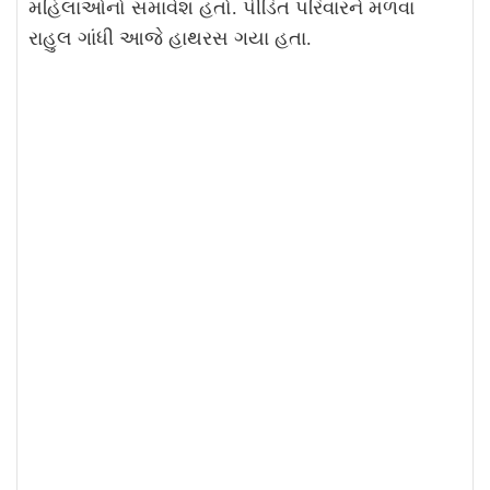
મહિલાઓનો સમાવેશ હતો. પીડિત પરિવારને મળવા
રાહુલ ગાંધી આજે હાથરસ ગયા હતા.