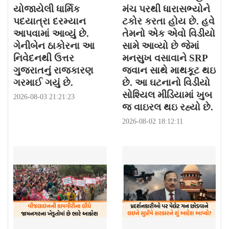
યોજાયેલી ધાર્મિક
મંચ પરથી ધારાસભ્યોને
પદયાત્રા દરમ્યાન
ટકોર કરતા હોય છે. હવે
આપવામાં આવ્યું છે.
તેમનો એક એવો વિડીયો
ગેનીબેન ઠાકોરના આ
સામે આવ્યો છે જેમાં
નિવેદનથી ઉત્તર
મનસુખ વસાવાને SRP
ગુજરાતનું રાજકારણ
જવાન સાથે માથકૂટ થઇ
ગરમાઈ ગયું છે.
છે. આ ઘટનાનો વિડીયો
સોશ્યિલ મીડિયામાં ખુબ
2026-08-03 21:21:23
જ વાઇરલ થઇ રહ્યો છે.
2026-08-02 18:12:11