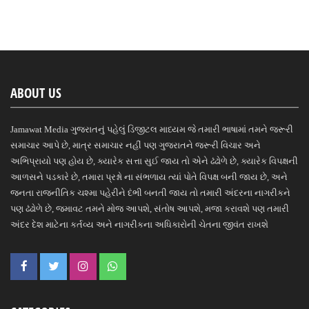
ABOUT US
Jamawat Media ગુજરાતનું પહેલું ડિજીટલ માધ્યમ જે તમારી ભાષામાં તમને જરૂરી
સમાચાર આપે છે, માત્ર સમાચાર નહીં પણ ગુજરાતને જરૂરી વિચાર અને
અભિપ્રાયો પણ હોય છે, ક્યારેક સત્તા સુઈ જાય તો એને ઢંઢોળે છે, ક્યારેક વિપક્ષની
આળસને પડકારે છે, તમારા પ્રશ્નો ના સંભળાય ત્યાં પોતે વિપક્ષ બની જાય છે, અને
જનતા રાજનીતિક ચશ્મા પહેરીને દંભી બનતી જાય તો તમારી અંદરના નાગરીકને
પણ ઢંઢોળે છે, જમાવટ તમને મોજ આપશે, સંતોષ આપશે, મજા કરાવશે પણ તમારી
અંદર દેશ માટેના કર્તવ્ય અને નાગરીકના અધિકારોની ચેતના જીવંત રાખશે