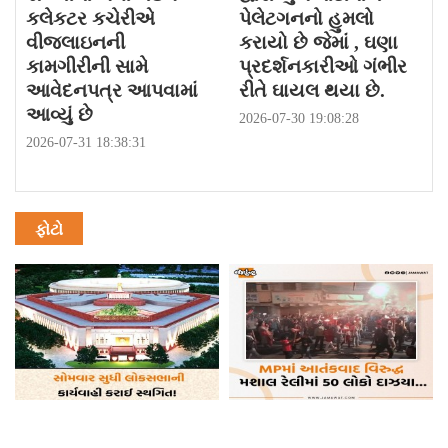
કલેકટર કચેરીએ
પેલેટગનનો હુમલો
વીજલાઇનની
કરાયો છે જેમાં , ઘણા
કામગીરીની સામે
પ્રદર્શનકારીઓ ગંભીર
આવેદનપત્ર આપવામાં
રીતે ઘાયલ થયા છે.
આવ્યું છે
2026-07-30 19:08:28
2026-07-31 18:38:31
ફોટો