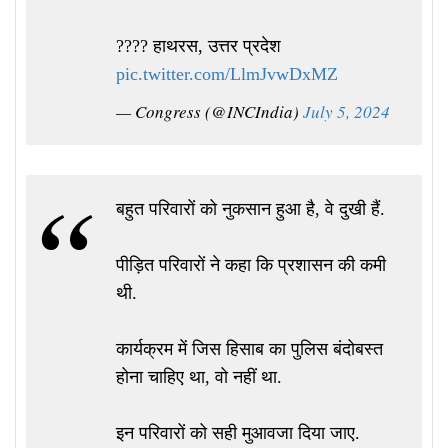
???? हाथरस, उत्तर प्रदेश
pic.twitter.com/LlmJvwDxMZ
— Congress (@INCIndia)
July 5, 2024
बहुत परिवारों को नुकसान हुआ है, वे दुखी हैं.
पीड़ित परिवारों ने कहा कि प्रशासन की कमी
थी.
कार्यक्रम में जिस हिसाब का पुलिस बंदोबस्त
होना चाहिए था, वो नहीं था.
इन परिवारों को सही मुआवजा दिया जाए.