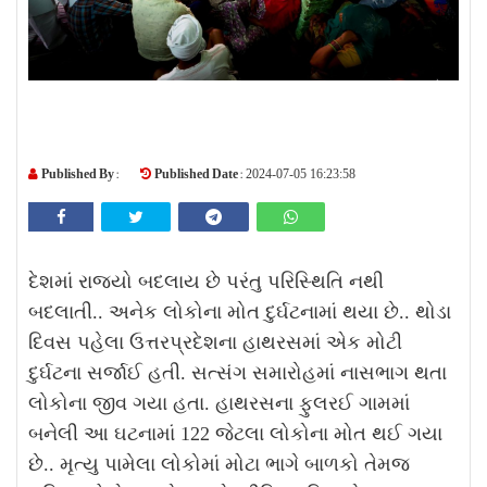
Published By :
Published Date :
2024-07-05 16:23:58
દેશમાં રાજ્યો બદલાય છે પરંતુ પરિસ્થિતિ નથી
બદલાતી.. અનેક લોકોના મોત દુર્ઘટનામાં થયા છે.. થોડા
દિવસ પહેલા ઉત્તરપ્રદેશના હાથરસમાં એક મોટી
દુર્ઘટના સર્જાઈ હતી. સત્સંગ સમારોહમાં નાસભાગ થતા
લોકોના જીવ ગયા હતા. હાથરસના ફુલરઈ ગામમાં
બનેલી આ ઘટનામાં 122 જેટલા લોકોના મોત થઈ ગયા
છે.. મૃત્યુ પામેલા લોકોમાં મોટા ભાગે બાળકો તેમજ