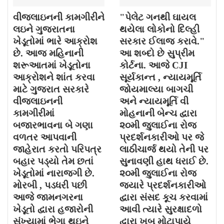
વીજલાઇનની કામગીરીને
"પેલેટ ગનથી ઘાયલ
લઇને ગુજરાતના
થયેલા લોકોનો દિલ્હી
ખેડૂતોમાં ભારે આક્રોશ
સરકાર ઈલાજ કરાવે."
છે. આજ મહિનાની
આ શબ્દો છે સુપ્રીમ
શરૂઆતમાં ખેડૂતોના
કોર્ટના. આજે CJI
આક્રોશને શાંત કરવા
સૂર્યકાન્ત , ન્યાયમૂર્તિ
માટે ગુજરાત સરકારે
જોયમાલ્યા બાગચી
વીજલાઇનની
અને ન્યાયમૂર્તિ વી
કામગીરીમાં
મોહનાની બેન્ચ દ્વારા
બજારભાવના બે ગણા
૨૦મી જુલાઈના રોજ
વળતર આપવાની
પ્રદર્શનકારીઓ પર જે
જાહેરાત કરતો પરિપત્ર
લાઠીચાર્જ થયો તેની પર
બહાર પડ્યો તેમ છતાં
સુનાવણી હાથ ધરાઈ છે.
ખેડૂતોમાં નારાજગી છે.
૨૦મી જુલાઈના રોજ
મોરબી , પડધરી પછી
જયારે પ્રદર્શનકારીઓ
આજે જામનગરના
દ્વારા સંસદ કૂચ કરવામાં
ખેડૂતો દ્વારા હજારોની
આવી ત્યારે સુરક્ષાદળો
સંખ્યામાં ભેગા થઇને
દ્વારા ખુબ મોટાપાયે