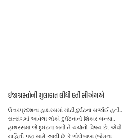
ઈજાગ્રસ્તોની મુલાકાત લીધી હતી સીએમએ
ઉત્તરપ્રદેશના હાથરસમાં મોટી દુર્ઘટના સર્જાઈ હતી..
સત્સંગમાં આવેલા લોકો દુર્ઘટનાનો શિકાર બન્યા..
હાથરસમાં જે દુર્ઘટના બની તે ચર્ચાનો વિષય છે. એવી
માહિતી પણ સામે આવી છે કે ભોલેબાબા (જેમના