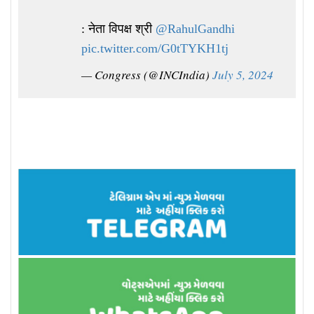
: नेता विपक्ष श्री
@RahulGandhi
pic.twitter.com/G0tTYKH1tj
— Congress (@INCIndia)
July 5, 2024