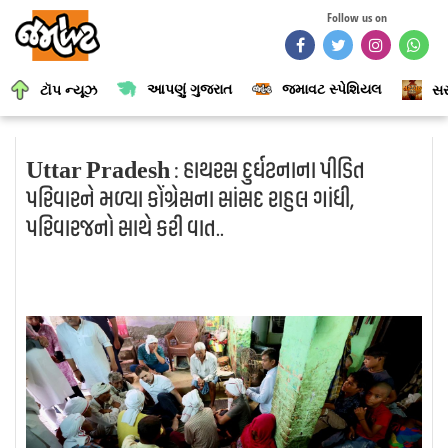
Follow us on
આપણું ગુજરાત
જમાવટ સ્પેશિયલ
ટૉપ ન્યૂઝ
સર
Uttar Pradesh : હાથરસ દુર્ઘટનાના પીડિત
પરિવારને મળ્યા કોંગ્રેસના સાંસદ રાહુલ ગાંધી,
પરિવારજનો સાથે કરી વાત..