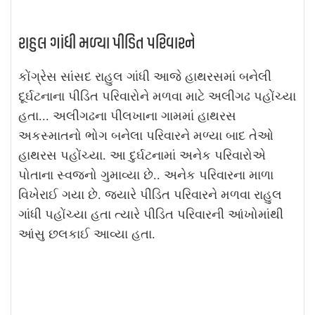
રાહુલ ગાંધી મળ્યા પીડિત પરિવારને
કોંગ્રેસ સાંસદ રાહુલ ગાંધી આજે હાથરસમાં બનેલી
દૂર્ઘટનાના પીડિત પરિવારોને મળવા માટે અલીગઢ પહોંચ્યા
હતા... અલીગઢના પીલખાના ગામમાં હાથરસ
અકસ્માતનો ભોગ બનેલા પરિવારને મળ્યા બાદ તેઓ
હાથરસ પહોંચ્યા. આ દુર્ઘટનામાં અનેક પરિવારોએ
પોતાના સ્વજનો ગુમાવ્યા છે.. અનેક પરિવારના માળા
વિખેરાઈ ગયા છે. જ્યારે પીડિત પરિવારને મળવા રાહુલ
ગાંધી પહોંચ્યા હતા ત્યારે પીડિત પરિવારની આંખોમાંથી
આંસુ છલકાઈ આવ્યા હતા.