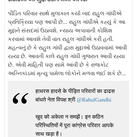
પીડિત પરિવાર સાથે મુલાકાત કર્યા બાદ રાહુલ ગાંધીએ
પ્રતિક્રિયા પણ આપી છે... રાહુલ ગાંધીએ કહ્યું કે આ
મુદ્દાને સંસદમાં ઉઠાવશે. ન્યાય અપાવાની કોશિશ
કરવામાં આવશે તેવી વાત રાહુલ ગાંધીએ કરી હતી.
મહત્વનું છે કે રાહુલ ગાંધી દ્વારા મુદ્દાઓ ઉઠાવવામાં આવી
રહ્યા છે. આવતી કાલે રાહુલ ગાંધી ગુજરાત આવી રહ્યા
છે. એવી માહિતી પણ સામે આવી છે કે રાજકોટ
અગ્નિકાંડમાં મૃત્યુ પામેલા લોકોને મળવા જઈ શકે છે...
हाथरस हादसे के पीड़ित परिवारों का ढाढस
बांधते नेता विपक्ष श्री
@RahulGandhi
खुद को अकेला न समझें। इन कठिन
परिस्थितियों में पूरा कांग्रेस परिवार आपके
साथ खड़ा है।