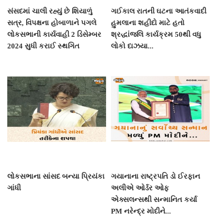
સંસદમાં ચાલી રહ્યું છે શિયાળું
ગઈકાલ રાતની ઘટના આતંકવાદી
સત્ર, વિપક્ષના હોબાળાને પગલે
હુમલાના શહીદો માટે હતો
લોકસભાની કાર્યવાહી 2 ડિસેમ્બર
શ્રદ્ધાંજલિ કાર્યક્રમ 50થી વધુ
2024 સુધી કરાઈ સ્થગિત
લોકો દાઝયા...
લોકસભાના સાંસદ બન્યા પ્રિયંકા
ગયાનાના રાષ્ટ્રપતિ ડો ઈરફાન
ગાંધી
અલીએ ઓર્ડર ઓફ
એક્સલન્સથી સન્માનિત કર્યા
PM નરેન્દ્ર મોદીને...