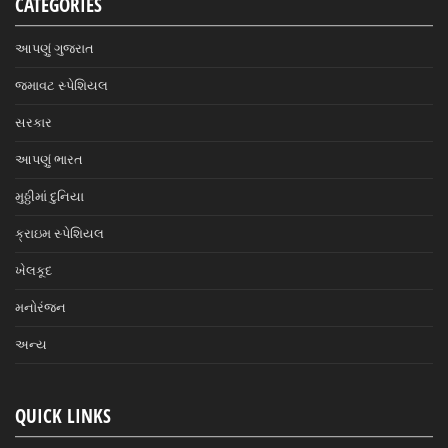
CATEGORIES
આપણું ગુજરાત
જમાવટ સ્પેશિયલ
સરકાર
આપણું ભારત
મુઠ્ઠીમાં દુનિયા
ક્રાઇમ સ્પેશિયલ
ખેલકૂદ
મનોરંજન
અન્ય
QUICK LINKS