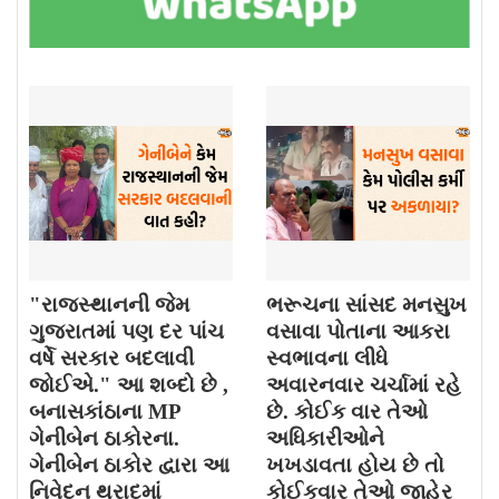
"રાજસ્થાનની જેમ
ભરૂચના સાંસદ મનસુખ
ગુજરાતમાં પણ દર પાંચ
વસાવા પોતાના આકરા
વર્ષે સરકાર બદલાવી
સ્વભાવના લીધે
જોઈએ." આ શબ્દો છે ,
અવારનવાર ચર્ચામાં રહે
બનાસકાંઠાના MP
છે. કોઈક વાર તેઓ
ગેનીબેન ઠાકોરના.
અધિકારીઓને
ગેનીબેન ઠાકોર દ્વારા આ
ખખડાવતા હોય છે તો
નિવેદન થરાદમાં
કોઈકવાર તેઓ જાહેર