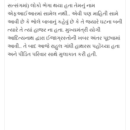
સત્સંગમાં) લોકો ભેગા થયા હતા તેમનું નામ
એફઆઈઆરમાં સામેલ નથી.. એવી પણ માહિતી સામે
આવી છે કે ભોલે બાબાનું કહેવું છે કે તે જ્યારે ઘટના બની
ત્યારે તે ત્યાં હાજર ના હતા. મુખ્યમંત્રી યોગી
આદિત્યનાથ દ્વારા ઈજાગ્રસ્તોની ખબર અંતર પૂછવામાં
આવી.. તે બાદ આજે રાહુલ ગાંધી હાથરસ પહોંચ્યા હતા
અને પીડિત પરિવાર સાથે મુલાકાત કરી હતી.