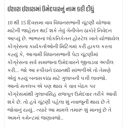
ઈશારા ઈશારામાં ઉમેદવારનું નામ કહી દીધું
10 થી 15 દિવસમા વાવ વિધાનસભાની ચૂંટણી યોજવા
માટેની જાહેરાત થઈ શકે તેવું ગેનીબેન ઠાકોરે નિવેદન
આપ્યું છે. ભાભરના લોકનિકેતન હોસ્ટેલ ખાતે યોજાયેલ
કોંગ્રેસના કાર્યકર્તાઓની મિટિંગમાં કરી હાકલ કરતા
કહ્યું કે, આગામી વિધાનસભાની પેટા ચૂંટણીમાં
કોંગ્રેસના સર્વ સમાજના ઉમેદવારને જીતાડવા અપીલ
કરી... જો આ સ્પીચને ધ્યાનથી સાંભળીએ તો તેમણે
એવું કહ્યું બનાસકાંઠા માટે ગુલાબની પત્તી લાવજો.
આનો મતલબ એ પણ થાય કે વાવ બેઠક પર
કોંગ્રેસમાંથી ગુલાબસિંહ રાજપૂત ઉમેદવાર તરીકે આવી
શકે છે. તો હવે ચૂંટણી પહેલા શું નવાજુની થાય છે તે
જોવાનું રહ્યું.. ત્યારે આ મામલે તમારૂં શું માનવું છે તે
અમને કમેન્ટમાં જણાવજો..