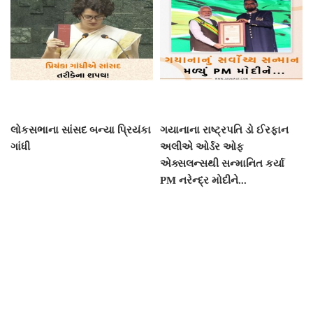
લોકસભાના સાંસદ બન્યા પ્રિયંકા
ગયાનાના રાષ્ટ્રપતિ ડો ઈરફાન
ગાંધી
અલીએ ઓર્ડર ઓફ
એક્સલન્સથી સન્માનિત કર્યા
PM નરેન્દ્ર મોદીને...