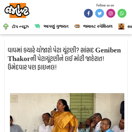
Follow us on
આપણું ગુજરાત
જમાવટ સ્પેશિયલ
ટૉપ ન્યૂઝ
સર
વાવમાં ક્યારે યોજાશે પેટા ચૂંટણી? સાંસદ Geniben
Thakorની પેટાચૂંટણીને લઈ મોટી જાહેરાત!
ઉમેદવાર પણ ફાઇનલ!