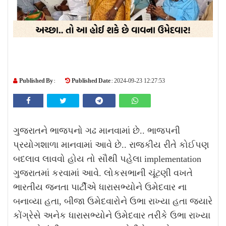
Published By :
Published Date :
2024-09-23 12:27:53
ગુજરાતને ભાજપનો ગઢ માનવામાં છે.. ભાજપની
પ્રયોગશાળા માનવામાં આવે છે.. રાજકીય રીતે કોઈપણ
બદલાવ લાવવો હોય તો સૌથી પહેલા implementation
ગુજરાતમાં કરવામાં આવે. લોકસભાની ચૂંટણી વખતે
ભારતીય જનતા પાર્ટીએ ધારાસભ્યોને ઉમેદવાર ના
બનાવ્યા હતા, બીજા ઉમેદવારોને ઉભા રાખ્યા હતા જ્યારે
કોંગ્રેસે અનેક ધારાસભ્યોને ઉમેદવાર તરીકે ઉભા રાખ્યા