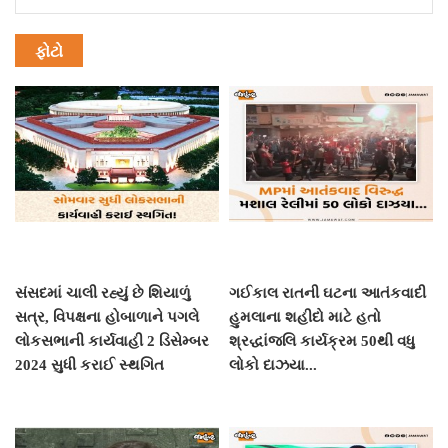
ફોટો
સંસદમાં ચાલી રહ્યું છે શિયાળું
ગઈકાલ રાતની ઘટના આતંકવાદી
સત્ર, વિપક્ષના હોબાળાને પગલે
હુમલાના શહીદો માટે હતો
લોકસભાની કાર્યવાહી 2 ડિસેમ્બર
શ્રદ્ધાંજલિ કાર્યક્રમ 50થી વધુ
2024 સુધી કરાઈ સ્થગિત
લોકો દાઝયા...