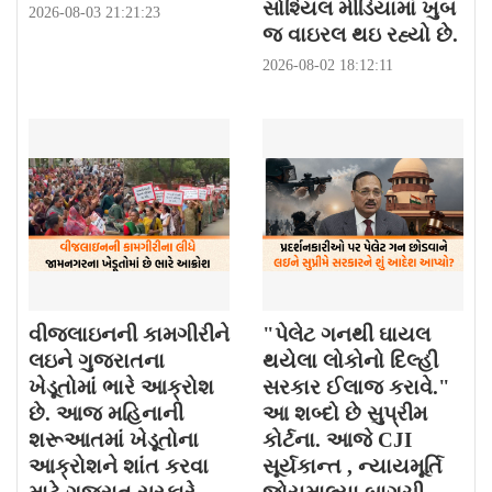
સોશ્યિલ મીડિયામાં ખુબ
2026-08-03 21:21:23
જ વાઇરલ થઇ રહ્યો છે.
2026-08-02 18:12:11
વીજલાઇનની કામગીરીને
"પેલેટ ગનથી ઘાયલ
લઇને ગુજરાતના
થયેલા લોકોનો દિલ્હી
ખેડૂતોમાં ભારે આક્રોશ
સરકાર ઈલાજ કરાવે."
છે. આજ મહિનાની
આ શબ્દો છે સુપ્રીમ
શરૂઆતમાં ખેડૂતોના
કોર્ટના. આજે CJI
આક્રોશને શાંત કરવા
સૂર્યકાન્ત , ન્યાયમૂર્તિ