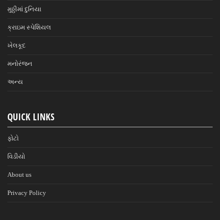
મુઠ્ઠીમાં દુનિયા
ક્રાઇમ સ્પેશિયલ
ખેલકૂદ
મનોરંજન
અન્ય
QUICK LINKS
ફોટો
વિડીયો
About us
Privacy Policy