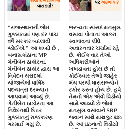
"રાજસ્થાનની જેમ
ભરૂચના સાંસદ મનસુખ
ગુજરાતમાં પણ દર પાંચ
વસાવા પોતાના આકરા
વર્ષે સરકાર બદલાવી
સ્વભાવના લીધે
જોઈએ." આ શબ્દો છે ,
અવારનવાર ચર્ચામાં રહે
બનાસકાંઠાના MP
છે. કોઈક વાર તેઓ
ગેનીબેન ઠાકોરના.
અધિકારીઓને
ગેનીબેન ઠાકોર દ્વારા આ
ખખડાવતા હોય છે તો
નિવેદન થરાદમાં
કોઈકવાર તેઓ જાહેર
યોજાયેલી ધાર્મિક
મંચ પરથી ધારાસભ્યોને
પદયાત્રા દરમ્યાન
ટકોર કરતા હોય છે. હવે
આપવામાં આવ્યું છે.
તેમનો એક એવો વિડીયો
ગેનીબેન ઠાકોરના આ
સામે આવ્યો છે જેમાં
નિવેદનથી ઉત્તર
મનસુખ વસાવાને SRP
ગુજરાતનું રાજકારણ
જવાન સાથે માથકૂટ થઇ
ગરમાઈ ગયું છે.
છે. આ ઘટનાનો વિડીયો