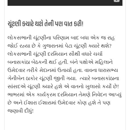
ચૂંટણી ક્યારે થશે તેની પણ વાત કરી!
લોકસભાની ચૂંટણીના પરિણામ બાદ બધા એક જ રાહ
જોઈ રહ્યા છે કે ગુજરાતમાં પેટા ચૂંટણી ક્યારે થશે?
લોકસભાની ચૂંટણી દરમિયાન સૌથી વધારે ચર્ચા
બનાસકાંઠા બેઠકની થઈ હતી. બંને પક્ષોએ મહિલાને
ઉમેદવાર તરીકે મેદાનમાં ઉતાર્યા હતા. વાવના ધારાસભ્ય
ગેનીબેન ઠાકોર ચૂંટણી જીતી ગયા. ત્યારે બનાસકાંઠાના
સાંસદએ ચૂંટણી ક્યારે હશે એ વાતનો ખુલાસો કર્યો છે!
ભાભરમાં એક કાર્યક્રમ દરમિયાન તેમણે નિવેદન આપ્યું
છે અને ઈશારા ઈશારામાં ઉમેદવાર કોણ હશે તે પણ
જણાવી દીધું!