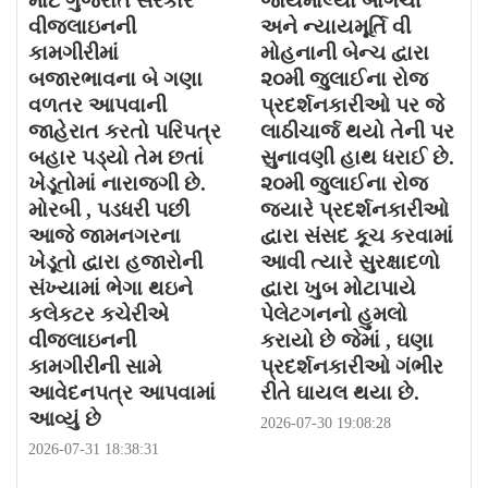
માટે ગુજરાત સરકારે
જોયમાલ્યા બાગચી
વીજલાઇનની
અને ન્યાયમૂર્તિ વી
કામગીરીમાં
મોહનાની બેન્ચ દ્વારા
બજારભાવના બે ગણા
૨૦મી જુલાઈના રોજ
વળતર આપવાની
પ્રદર્શનકારીઓ પર જે
જાહેરાત કરતો પરિપત્ર
લાઠીચાર્જ થયો તેની પર
બહાર પડ્યો તેમ છતાં
સુનાવણી હાથ ધરાઈ છે.
ખેડૂતોમાં નારાજગી છે.
૨૦મી જુલાઈના રોજ
મોરબી , પડધરી પછી
જયારે પ્રદર્શનકારીઓ
આજે જામનગરના
દ્વારા સંસદ કૂચ કરવામાં
ખેડૂતો દ્વારા હજારોની
આવી ત્યારે સુરક્ષાદળો
સંખ્યામાં ભેગા થઇને
દ્વારા ખુબ મોટાપાયે
કલેકટર કચેરીએ
પેલેટગનનો હુમલો
વીજલાઇનની
કરાયો છે જેમાં , ઘણા
કામગીરીની સામે
પ્રદર્શનકારીઓ ગંભીર
આવેદનપત્ર આપવામાં
રીતે ઘાયલ થયા છે.
આવ્યું છે
2026-07-30 19:08:28
2026-07-31 18:38:31