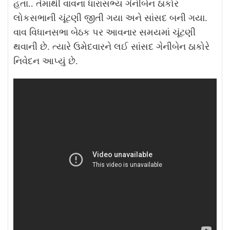
હતા.. તેમાંથી વાવના ધારાસભ્ય ગેનીબેન ઠાકોર
લોકસભાની ચૂંટણી જીતી ગયા અને સાંસદ બની ગયા.
વાવ વિધાનસભા બેઠક પર આવનાર સમયમાં ચૂંટણી
થવાની છે. ત્યારે ઉમેદવારને લઈ સાંસદ ગેનીબેન ઠાકોરે
નિવેદન આપ્યું છે.