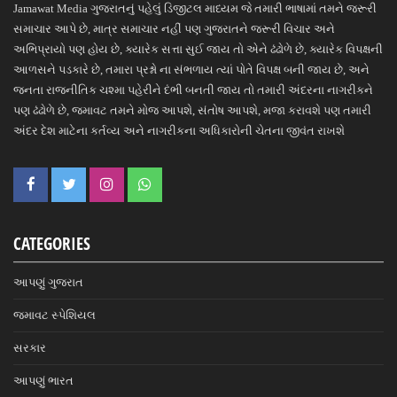
Jamawat Media ગુજરાતનું પહેલું ડિજીટલ માધ્યમ જે તમારી ભાષામાં તમને જરૂરી
સમાચાર આપે છે, માત્ર સમાચાર નહીં પણ ગુજરાતને જરૂરી વિચાર અને
અભિપ્રાયો પણ હોય છે, ક્યારેક સત્તા સુઈ જાય તો એને ઢંઢોળે છે, ક્યારેક વિપક્ષની
આળસને પડકારે છે, તમારા પ્રશ્નો ના સંભળાય ત્યાં પોતે વિપક્ષ બની જાય છે, અને
જનતા રાજનીતિક ચશ્મા પહેરીને દંભી બનતી જાય તો તમારી અંદરના નાગરીકને
પણ ઢંઢોળે છે, જમાવટ તમને મોજ આપશે, સંતોષ આપશે, મજા કરાવશે પણ તમારી
અંદર દેશ માટેના કર્તવ્ય અને નાગરીકના અધિકારોની ચેતના જીવંત રાખશે
CATEGORIES
આપણું ગુજરાત
જમાવટ સ્પેશિયલ
સરકાર
આપણું ભારત