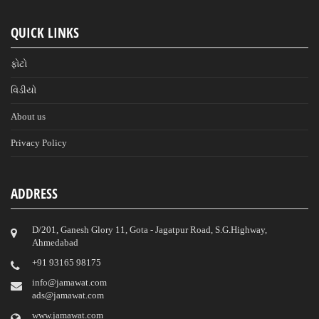
QUICK LINKS
ફોટો
વિડીયો
About us
Privacy Policy
ADDRESS
D/201, Ganesh Glory 11, Gota - Jagatpur Road, S.G.Highway,
Ahmedabad
‎+91 93165 98175
info@jamawat.com
ads@jamawat.com
www.jamawat.com