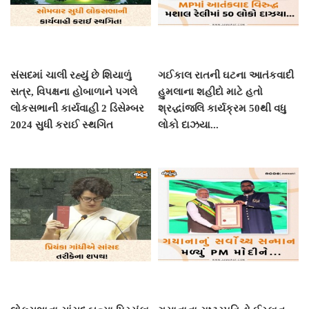
સંસદમાં ચાલી રહ્યું છે શિયાળું
ગઈકાલ રાતની ઘટના આતંકવાદી
સત્ર, વિપક્ષના હોબાળાને પગલે
હુમલાના શહીદો માટે હતો
લોકસભાની કાર્યવાહી 2 ડિસેમ્બર
શ્રદ્ધાંજલિ કાર્યક્રમ 50થી વધુ
2024 સુધી કરાઈ સ્થગિત
લોકો દાઝયા...