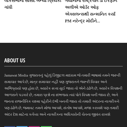
લોકસભાના સાંસદ બન્યા પ્રિયંકા
ગયાનાના રાષ્ટ્રપતિ ડો ઈરફાન
ગાંધી
અલીએ ઓર્ડર ઓફ
એક્સલન્સથી સન્માનિત કર્યા
PM નરેન્દ્ર મોદીને...
ABOUT US
Jamawat Media ગુજરાતનું પહેલું ડિજીટલ માધ્યમ જે તમારી ભાષામાં તમને જરૂરી
સમાચાર આપે છે, માત્ર સમાચાર નહીં પણ ગુજરાતને જરૂરી વિચાર અને
અભિપ્રાયો પણ હોય છે, ક્યારેક સત્તા સુઈ જાય તો એને ઢંઢોળે છે, ક્યારેક વિપક્ષની
આળસને પડકારે છે, તમારા પ્રશ્નો ના સંભળાય ત્યાં પોતે વિપક્ષ બની જાય છે, અને
જનતા રાજનીતિક ચશ્મા પહેરીને દંભી બનતી જાય તો તમારી અંદરના નાગરીકને
પણ ઢંઢોળે છે, જમાવટ તમને મોજ આપશે, સંતોષ આપશે, મજા કરાવશે પણ તમારી
અંદર દેશ માટેના કર્તવ્ય અને નાગરીકના અધિકારોની ચેતના જીવંત રાખશે