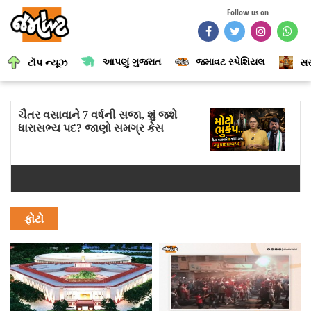
Follow us on
આપણું ગુજરાત
જમાવટ સ્પેશિયલ
ટૉપ ન્યૂઝ
સર
ચૈતર વસાવાને 7 વર્ષની સજા, શું જશે
ધારાસભ્ય પદ? જાણો સમગ્ર કેસ
ફોટો