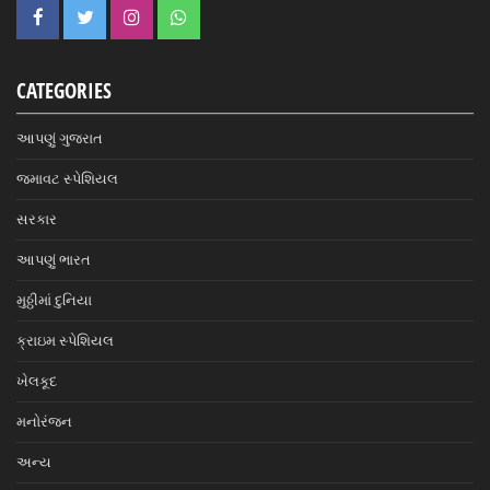
CATEGORIES
આપણું ગુજરાત
જમાવટ સ્પેશિયલ
સરકાર
આપણું ભારત
મુઠ્ઠીમાં દુનિયા
ક્રાઇમ સ્પેશિયલ
ખેલકૂદ
મનોરંજન
અન્ય