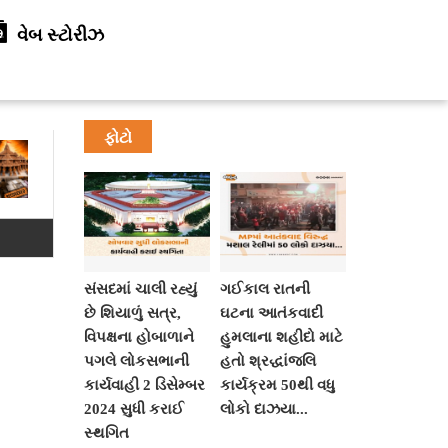
વેબ સ્ટોરીઝ
ફોટો
સંસદમાં ચાલી રહ્યું
ગઈકાલ રાતની
છે શિયાળું સત્ર,
ઘટના આતંકવાદી
વિપક્ષના હોબાળાને
હુમલાના શહીદો માટે
પગલે લોકસભાની
હતો શ્રદ્ધાંજલિ
કાર્યવાહી 2 ડિસેમ્બર
કાર્યક્રમ 50થી વધુ
2024 સુધી કરાઈ
લોકો દાઝયા...
સ્થગિત