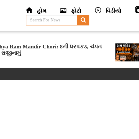
હોમ
ફોટો
વિડીયો
hya Ram Mandir Chori: 8ની ધરપકડ, ચંપત
 રાજીનામું