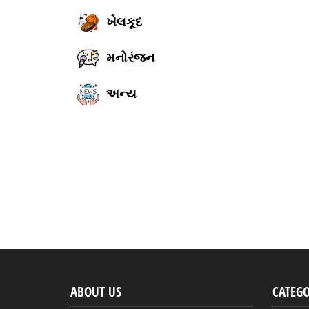
ખેલકૂદ
મનોરંજન
અન્ય
ABOUT US
CATEGO