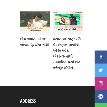
લોકસભાના સાંસદ
ગયાનાના રાષ્ટ્રપતિ
બન્યા પ્રિયંકા ગાંધી
ડો ઈરફાન અલીએ
ઓર્ડર ઓફ
એક્સલન્સથી
સન્માનિત કર્યા PM
નરેન્દ્ર મોદીને...
ADDRESS