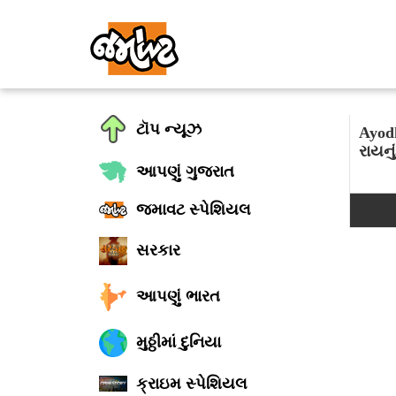
ટૉપ ન્યૂઝ
Ayod
રાયનું
આપણું ગુજરાત
જમાવટ સ્પેશિયલ
સરકાર
આપણું ભારત
મુઠ્ઠીમાં દુનિયા
ક્રાઇમ સ્પેશિયલ