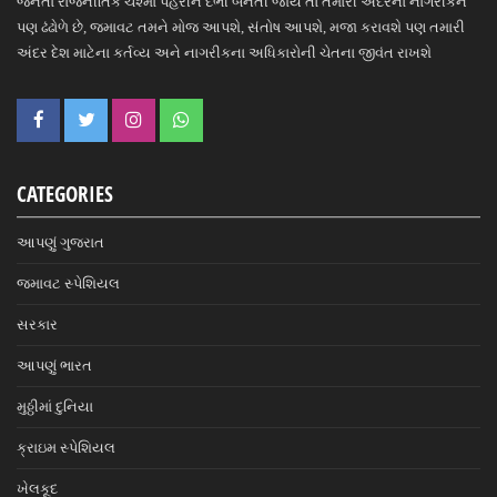
જનતા રાજનીતિક ચશ્મા પહેરીને દંભી બનતી જાય તો તમારી અંદરના નાગરીકને
પણ ઢંઢોળે છે, જમાવટ તમને મોજ આપશે, સંતોષ આપશે, મજા કરાવશે પણ તમારી
અંદર દેશ માટેના કર્તવ્ય અને નાગરીકના અધિકારોની ચેતના જીવંત રાખશે
CATEGORIES
આપણું ગુજરાત
જમાવટ સ્પેશિયલ
સરકાર
આપણું ભારત
મુઠ્ઠીમાં દુનિયા
ક્રાઇમ સ્પેશિયલ
ખેલકૂદ