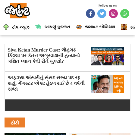
Follow us on
આપણું ગુજરાત
જમાવટ સ્પેશિયલ
ટૉપ ન્યૂઝ
સર
Siya Ketan Murder Case: લોહગઢ
કિલ્લા પર કેતન અગ્રવાલની હત્યાનો
કથિત પ્લાન કેવી રીતે ખુલ્યો?
અફઝલ અંસારીનું સંસદ સભ્ય પદ રદ્દ
થયું, ગેંગસ્ટર એક્ટ હેઠળ થઈ છે 4 વર્ષની
સજા
ફોટો