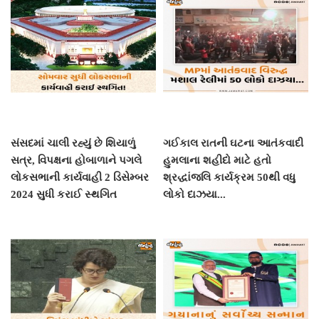
સંસદમાં ચાલી રહ્યું છે શિયાળું
ગઈકાલ રાતની ઘટના આતંકવાદી
સત્ર, વિપક્ષના હોબાળાને પગલે
હુમલાના શહીદો માટે હતો
લોકસભાની કાર્યવાહી 2 ડિસેમ્બર
શ્રદ્ધાંજલિ કાર્યક્રમ 50થી વધુ
2024 સુધી કરાઈ સ્થગિત
લોકો દાઝયા...