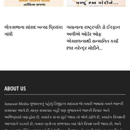
લોકસભાના સાંસદ બન્યા પ્રિયંકા
ગયાનાના રાષ્ટ્રપતિ ડો ઈરફાન
ગાંધી
અલીએ ઓર્ડર ઓફ
એક્સલન્સથી સન્માનિત કર્યા
PM નરેન્દ્ર મોદીને...
ABOUT US
Jamawat Media ગુજરાતનું પહેલું ડિજીટલ માધ્યમ જે તમારી ભાષામાં તમને જરૂરી
સમાચાર આપે છે, માત્ર સમાચાર નહીં પણ ગુજરાતને જરૂરી વિચાર અને
અભિપ્રાયો પણ હોય છે, ક્યારેક સત્તા સુઈ જાય તો એને ઢંઢોળે છે, ક્યારેક વિપક્ષની
આળસને પડકારે છે, તમારા પ્રશ્નો ના સંભળાય ત્યાં પોતે વિપક્ષ બની જાય છે, અને